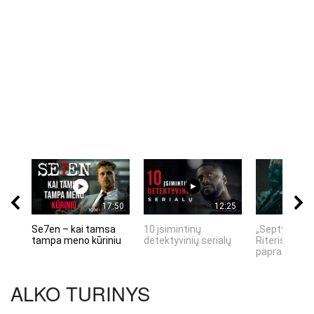
17:50
12:25
Se7en – kai tamsa
10 įsimintinų
„Septynių Ka
tampa meno kūriniu
detektyvinių serialų
Riteris" – kai
paprastumas
ALKO TURINYS