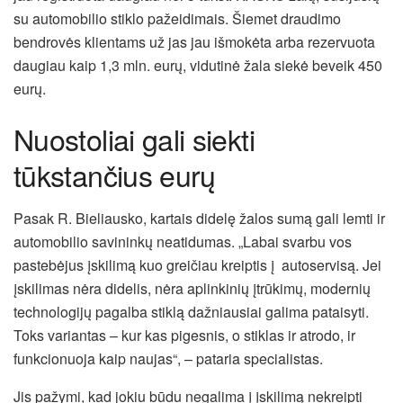
su automobilio stiklo pažeidimais. Šiemet draudimo
bendrovės klientams už jas jau išmokėta arba rezervuota
daugiau kaip 1,3 mln. eurų, vidutinė žala siekė beveik 450
eurų.
Nuostoliai gali siekti
tūkstančius eurų
Pasak R. Bieliausko, kartais didelę žalos sumą gali lemti ir
automobilio savininkų neatidumas. „Labai svarbu vos
pastebėjus įskilimą kuo greičiau kreiptis į autoservisą. Jei
įskilimas nėra didelis, nėra aplinkinių įtrūkimų, modernių
technologijų pagalba stiklą dažniausiai galima pataisyti.
Toks variantas – kur kas pigesnis, o stiklas ir atrodo, ir
funkcionuoja kaip naujas“, – pataria specialistas.
Jis pažymi, kad jokiu būdu negalima į įskilimą nekreipti