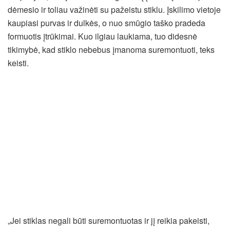
dėmesio ir toliau važinėti su pažeistu stiklu. Įskilimo vietoje
kaupiasi purvas ir dulkės, o nuo smūgio taško pradeda
formuotis įtrūkimai. Kuo ilgiau laukiama, tuo didesnė
tikimybė, kad stiklo nebebus įmanoma suremontuoti, teks
keisti.
„Jei stiklas negali būti suremontuotas ir jį reikia pakeisti,