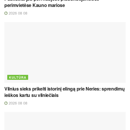
perimvietėse Kauno mariose
2026 08 08
KULTŪRA
Vilnius sieks prikelti istorinį elingą prie Neries: sprendimų
ieškos kartu su vilniečiais
2026 08 08