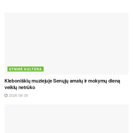
ETNINĖ KULTŪRA
Kleboniškių muziejuje Senųjų amatų ir mokymų dieną
veiklų netrūko
2026 08 09