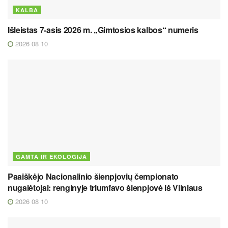
KALBA
Išleistas 7-asis 2026 m. „Gimtosios kalbos“ numeris
2026 08 10
GAMTA IR EKOLOGIJA
Paaiškėjo Nacionalinio šienpjovių čempionato
nugalėtojai: renginyje triumfavo šienpjovė iš Vilniaus
2026 08 10