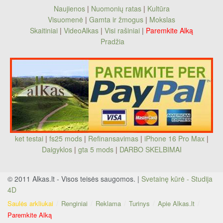
Naujienos
|
Nuomonių ratas
|
Kultūra
Visuomenė
|
Gamta ir žmogus
|
Mokslas
Skaitiniai
|
VideoAlkas
|
Visi rašiniai
|
Paremkite Alką
Pradžia
ket testai
|
fs25 mods
|
Refinansavimas
|
iPhone 16 Pro Max
|
Daigyklos
|
gta 5 mods
|
DARBO SKELBIMAI
© 2011 Alkas.lt - Visos teisės saugomos. |
Svetainę kūrė - Studija
4D
Saulės arkliukai
Renginiai
Reklama
Turinys
Apie Alkas.lt
Paremkite Alką