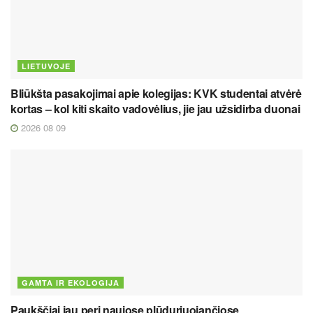
LIETUVOJE
Bliūkšta pasakojimai apie kolegijas: KVK studentai atvėrė
kortas – kol kiti skaito vadovėlius, jie jau užsidirba duonai
2026 08 09
GAMTA IR EKOLOGIJA
Paukščiai jau peri naujose plūduriuojančiose