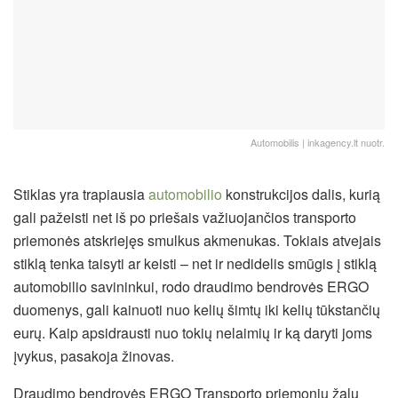
Automobilis | inkagency.lt nuotr.
Stiklas yra trapiausia
automobilio
konstrukcijos dalis, kurią
gali pažeisti net iš po priešais važiuojančios transporto
priemonės atskriejęs smulkus akmenukas. Tokiais atvejais
stiklą tenka taisyti ar keisti – net ir nedidelis smūgis į stiklą
automobilio savininkui, rodo draudimo bendrovės ERGO
duomenys, gali kainuoti nuo kelių šimtų iki kelių tūkstančių
eurų. Kaip apsidrausti nuo tokių nelaimių ir ką daryti joms
įvykus, pasakoja žinovas.
Draudimo bendrovės ERGO Transporto priemonių žalų