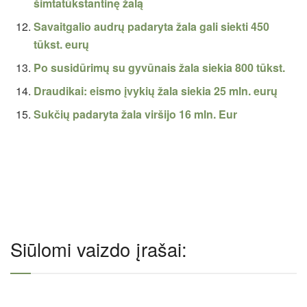
šimtatūkstantinę žalą
Savaitgalio audrų padaryta žala gali siekti 450
tūkst. eurų
Po susidūrimų su gyvūnais žala siekia 800 tūkst.
Draudikai: eismo įvykių žala siekia 25 mln. eurų
Sukčių padaryta žala viršijo 16 mln. Eur
Siūlomi vaizdo įrašai: