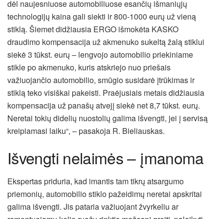
dėl naujesniuose automobiliuose esančių išmaniųjų
technologijų kaina gali siekti ir 800-1000 eurų už vieną
stiklą. Šiemet didžiausia ERGO išmokėta KASKO
draudimo kompensacija už akmenuko sukeltą žalą stiklui
siekė 3 tūkst. eurų – lengvojo automobilio priekiniame
stikle po akmenuko, kuris atskriejo nuo priešais
važiuojančio automobilio, smūgio susidarė įtrūkimas ir
stiklą teko visiškai pakeisti. Praėjusiais metais didžiausia
kompensacija už panašų atvejį siekė net 8,7 tūkst. eurų.
Neretai tokių didelių nuostolių galima išvengti, jei į servisą
kreipiamasi laiku“, – pasakoja R. Bieliauskas.
Išvengti nelaimės – įmanoma
Ekspertas priduria, kad imantis tam tikrų atsargumo
priemonių, automobilio stiklo pažeidimų neretai apskritai
galima išvengti. Jis pataria važiuojant žvyrkeliu ar