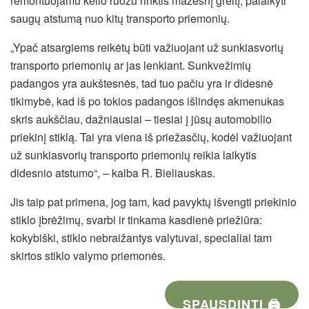
remontuojamu kelio ruožu rinktis mažesnį greitį, palaikyti
saugų atstumą nuo kitų transporto priemonių.
„Ypač atsargiems reikėtų būti važiuojant už sunkiasvorių
transporto priemonių ar jas lenkiant. Sunkvežimių
padangos yra aukštesnės, tad tuo pačiu yra ir didesnė
tikimybė, kad iš po tokios padangos išlindęs akmenukas
skris aukščiau, dažniausiai – tiesiai į jūsų automobilio
priekinį stiklą. Tai yra viena iš priežasčių, kodėl važiuojant
už sunkiasvorių transporto priemonių reikia laikytis
didesnio atstumo“, – kalba R. Bieliauskas.
Jis taip pat primena, jog tam, kad pavyktų išvengti priekinio
stiklo įbrėžimų, svarbi ir tinkama kasdienė priežiūra:
kokybiški, stiklo nebraižantys valytuvai, specialiai tam
skirtos stiklo valymo priemonės.
SPAUSDINTI 🖨