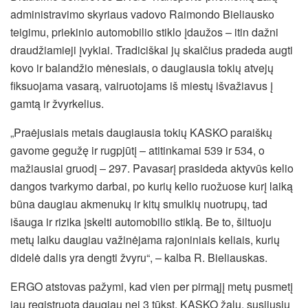
administravimo skyriaus vadovo Raimondo Bieliausko
teigimu, priekinio automobilio stiklo įdaužos – itin dažni
draudžiamieji įvykiai. Tradiciškai jų skaičius pradeda augti
kovo ir balandžio mėnesiais, o daugiausia tokių atvejų
fiksuojama vasarą, vairuotojams iš miestų išvažiavus į
gamtą ir žvyrkelius.
„Praėjusiais metais daugiausia tokių KASKO paraiškų
gavome gegužę ir rugpjūtį – atitinkamai 539 ir 534, o
mažiausiai gruodį – 297. Pavasarį prasideda aktyvūs kelio
dangos tvarkymo darbai, po kurių kelio ruožuose kurį laiką
būna daugiau akmenukų ir kitų smulkių nuotrupų, tad
išauga ir rizika įskelti automobilio stiklą. Be to, šiltuoju
metų laiku daugiau važinėjama rajoniniais keliais, kurių
didelė dalis yra dengti žvyru“, – kalba R. Bieliauskas.
ERGO atstovas pažymi, kad vien per pirmąjį metų pusmetį
jau registruota daugiau nei 3 tūkst. KASKO žalų, susijusių