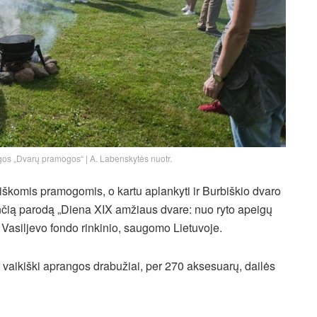
ngos „Dvarų pramogos“ | A. Labenskytės nuotr.
škomis pramogomis, o kartu aplankyti ir Burbiškio dvaro
ančią parodą „Diena XIX amžiaus dvare: nuo ryto apeigų
o Vasiljevo fondo rinkinio, saugomo Lietuvoje.
ir vaikiški aprangos drabužiai, per 270 aksesuarų, dailės