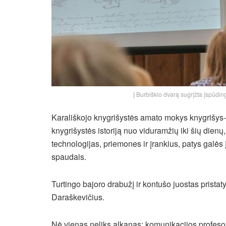
Į Burbiškio dvarą sugrįžta įspūdi
Karališkojo knygrišystės amato mokys knygrišys-
knygrišystės istoriją nuo viduramžių iki šių di
technologijas, priemones ir įrankius, patys galės į
spaudais.
Turtingo bajoro drabužį ir kontušo juostas prista
Daraškevičius.
Nė vienas neliks alkanas: komunikacijos profesor