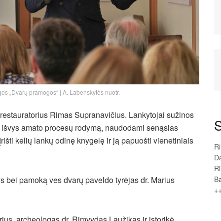
ngos „Dvarų pramogos“ | A. Labenskytės nuotr.
restauratorius Rimas Supranavičius. Lankytojai sužinos
S
enų, išvys amato procesų rodymą, naudodami senąsias
rišti kelių lankų odinę knygelę ir ją papuošti vienetiniais
R
D
R
Ba
tys bei pamoką ves dvarų paveldo tyrėjas dr. Marius
+
ius, archeologas dr. Rimvydas Laužikas ir istorikė