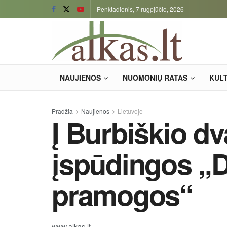
Penktadienis, 7 rugpjūčio, 2026
NAUJIENOS
NUOMONIŲ RATAS
KUL
Pradžia
Naujienos
Lietuvoje
Į Burbiškio dv
įspūdingos „
pramogos“
www.alkas.lt