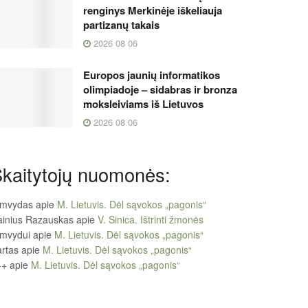
renginys Merkinėje iškeliauja
partizanų takais
2026 08 06
Europos jaunių informatikos
olimpiadoje – sidabras ir bronza
moksleiviams iš Lietuvos
2026 08 06
kaitytojų nuomonės:
imvydas
apie
M. Lietuvis. Dėl sąvokos „pagonis“
ainius Razauskas
apie
V. Sinica. Ištrinti žmonės
imvydui
apie
M. Lietuvis. Dėl sąvokos „pagonis“
rtas
apie
M. Lietuvis. Dėl sąvokos „pagonis“
++
apie
M. Lietuvis. Dėl sąvokos „pagonis“