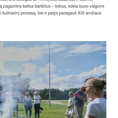
ą pagamins šaltus barščius – tokius, kokie buvo valgomi
i kulinarinį procesą, bet ir patys paragauti XIX amžiaus