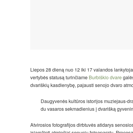
Liepos 28 dieną nuo 12 iki 17 valandos lankytojai 
vertybės statusą turinčiame
Burbiškio dvare
galės
dvariškių kasdienybę, pajausti senojo dvaro atmo
Daugyvenės kultūros istorijos muziejaus-drau
du vasaros sekmadienius į dvarišką gyveni
Atvirosios fotografijos dirbtuvės atidarys senosio
įsiamžinti atminčiai senuoju fotoaparatu. Proces