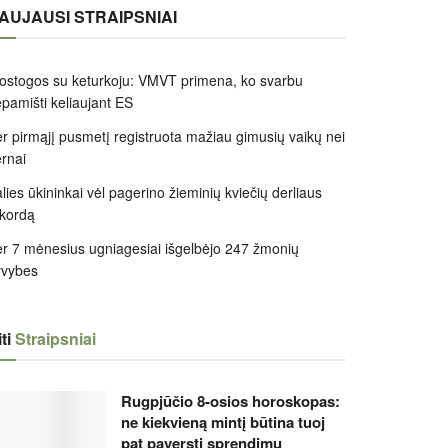
AUJAUSI STRAIPSNIAI
ostogos su keturkoju: VMVT primena, ko svarbu
pamišti keliaujant ES
r pirmąjį pusmetį registruota mažiau gimusių vaikų nei
rnai
lies ūkininkai vėl pagerino žieminių kviečių derliaus
kordą
r 7 mėnesius ugniagesiai išgelbėjo 247 žmonių
yvybes
ti
Straipsniai
Rugpjūčio 8-osios horoskopas:
ne kiekvieną mintį būtina tuoj
pat paversti sprendimu