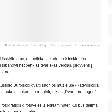
Į Burbiškio dvarą sugrįžta įspūdingos „Dvarų pramogos“ | A. Labenskytės nuotr.
išskirtiniame, autentiškai atkurtame ir išskirtinės
 išbandyti net penkias dvariškas veiklas, įsigyventi į
sferą.
stinio Burbiškio dvaro istorijos muziejuje (Radviliškio r.)
mą nukels mokomųjų renginių ciklas „Dvarų pramogos“.
s fotografijos dirbtuvėles „Penkiaminutė“, kur bus galima
as truks penkias minutes.