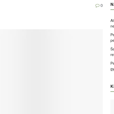
N
0
At
ne
Pe
pe
Ša
re
Pe
g
Ki