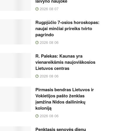
laivyno naujokė
2026 08 07
Rugpjūčio 7-osios horoskopas:
naujai minčiai prireiks tvirto
pagrindo
2026 08 06
R. Palekas: Kaunas yra
vienareikšmis naujoviškosios
Lietuvos centras
2026 08 06
Pirmasis bendras Lietuvos ir
Vokietijos pašto ženklas
įamžina Nidos dailininkų
koloniją
2026 08 06
Penktasis senovės dienų