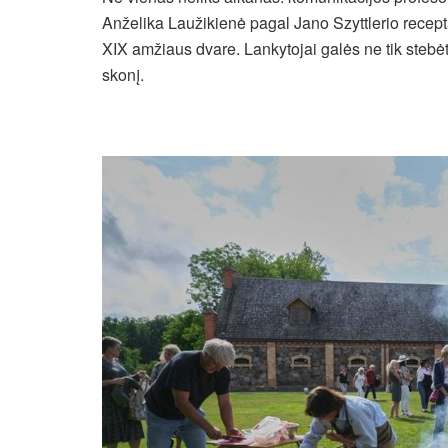
Anželika Laužikienė pagal Jano Szyttlerio recept
XIX amžiaus dvare. Lankytojai galės ne tik stebėt
skonį.