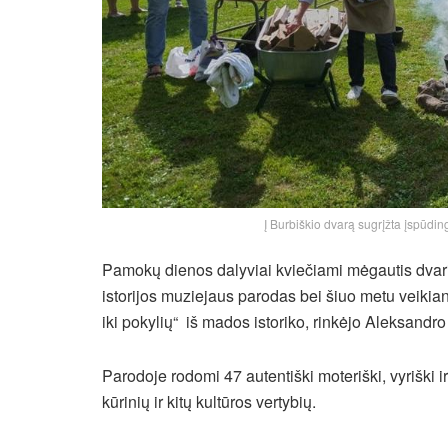
Į Burbiškio dvarą sugrįžta įspūdi
Pamokų dienos dalyviai kviečiami mėgautis dvari
istorijos muziejaus parodas bei šiuo metu veiki
iki pokylių“ iš mados istoriko, rinkėjo Aleksandr
Parodoje rodomi 47 autentiški moteriški, vyriški 
kūrinių ir kitų kultūros vertybių.