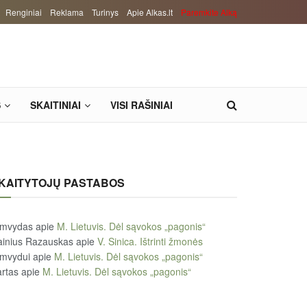
Renginiai
Reklama
Turinys
Apie Alkas.lt
Paremkite Alką
S
SKAITINIAI
VISI RAŠINIAI
KAITYTOJŲ PASTABOS
imvydas
apie
M. Lietuvis. Dėl sąvokos „pagonis“
ainius Razauskas
apie
V. Sinica. Ištrinti žmonės
imvydui
apie
M. Lietuvis. Dėl sąvokos „pagonis“
rtas
apie
M. Lietuvis. Dėl sąvokos „pagonis“