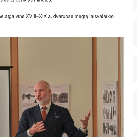
 atgaivins XVIII–XIX a. dvaruose mėgtą laisvalaikio
.