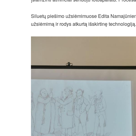
Siluetų piešimo užsiėmimuose Edita Namajūnienė
užsiėmimą ir rodys atkurtą išskirtinę technologiją