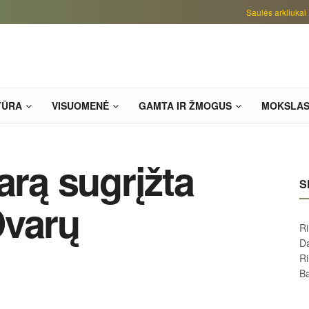
Saulės arkliukai
TŪRA
VISUOMENĖ
GAMTA IR ŽMOGUS
MOKSLA
arą sugrįžta
S
Dvarų
R
D
R
Ba