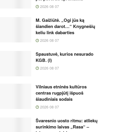
2026 08 07
M. Gaižiūtė. „Ogi jūs ką
šiandien darot…“ Knygnešių
keliu link dabarties
2026 08 07
Spaustuvė, kurios nesurado
KGB. (I)
2026 08 07
Vilniaus etninės kultūros
centras rugpjūtį išpuoš
šiaudiniais sodais
2026 08 07
Švaresnio uosto ritmu: atliekų
surinkimo laivas „Rasa“ –