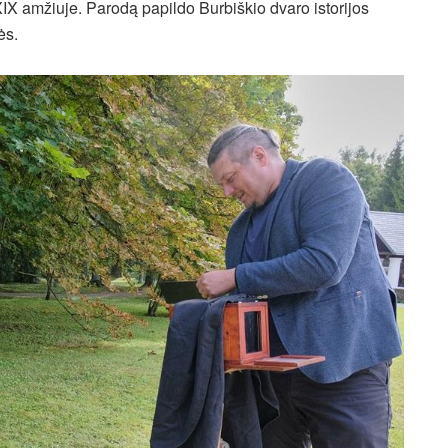
XIX amžiuje. Parodą papildo Burbiškio dvaro istorijos
ės.