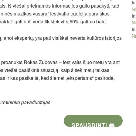
In
s. Iš viešai prieinamos informacijos galiu pasakyti, kad
Na
oninės muzikos vasara“ festivalio tradicija paraiškos
In
raidai“ gali būti verta tik kiek virš 50% galimo balo.
Na
In
Na
, anot ekspertų, yra pati visiškai neverta kultūros istorijos
io proanūkis Rokas Zubovas – festivalis šiuo metu yra ant
s viešai paaiškinti situaciją, kaip šitiek metų teiktas
as ir kas pasikeitė, kad šiemet „ekspertams“ pasirodė,
pirmininko pavaduotojas
SPAUSDINTI 🖨