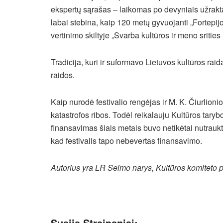
ekspertų sąrašas – laikomas po devyniais užraktai
labai stebina, kaip 120 metų gyvuojanti „Fortepij
vertinimo skiltyje „Svarba kultūros ir meno srities 
Tradicija, kuri ir suformavo Lietuvos kultūros raidą
raidos.
Kaip nurodė festivalio rengėjas ir M. K. Čiurlion
katastrofos ribos. Todėl reikalauju Kultūros tarybo
finansavimas šiais metais buvo netikėtai nutraukt
kad festivalis tapo nebevertas finansavimo.
Autorius yra LR Seimo narys, Kultūros komiteto 
Susiję Straipsniai: