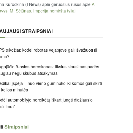
na Kuročkina (I News) apie geruosius rusus
apie
A.
vys, M. Sėjūnas. Imperija nemiršta tyliai
AUJAUSI STRAIPSNIAI
S trikdžiai: kodėl robotas vejapjovė gali išvažiuoti iš
iemo?
gpjūčio 9-osios horoskopas: tikslus klausimas padės
augiau negu skubus atsakymas
dikai įspėja – nuo vieno guminuko iki komos gali skirti
k kelios minutės
dėl automobilyje nereikėtų iškart jungti didžiausio
ėsinimo?
ti
Straipsniai