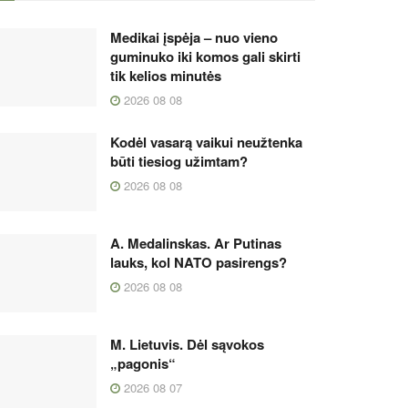
Medikai įspėja – nuo vieno
guminuko iki komos gali skirti
tik kelios minutės
2026 08 08
Kodėl vasarą vaikui neužtenka
būti tiesiog užimtam?
2026 08 08
A. Medalinskas. Ar Putinas
lauks, kol NATO pasirengs?
2026 08 08
M. Lietuvis. Dėl sąvokos
„pagonis“
2026 08 07