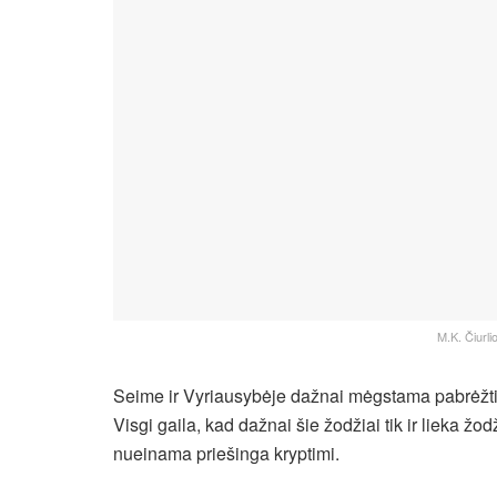
M.K. Čiurli
Seime ir Vyriausybėje dažnai mėgstama pabrėžti 
Visgi gaila, kad dažnai šie žodžiai tik ir lieka žod
nueinama priešinga kryptimi.