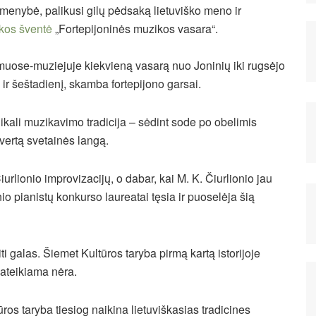
smenybė, palikusi gilų pėdsaką lietuviško meno ir
kos šventė
„Fortepijoninės muzikos vasara“.
muose-muziejuje kiekvieną vasarą nuo Joninių iki rugsėjo
 ir šeštadienį, skamba fortepijono garsai.
nikali muzikavimo tradicija – sėdint sode po obelimis
tvertą svetainės langą.
rlionio improvizacijų, o dabar, kai M. K. Čiurlionio jau
io pianistų konkurso laureatai tęsia ir puoselėja šią
eiti galas. Šiemet Kultūros taryba pirmą kartą istorijoje
pateikiama nėra.
ūros taryba tiesiog naikina lietuviškasias tradicines