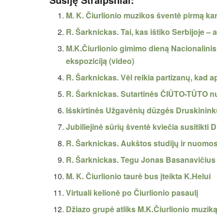
M. K. Čiurlionio muzikos šventė pirmą kar
R. Šarknickas. Tai, kas ištiko Serbijoje – ar
M.K.Čiurlionio gimimo dieną Nacionalinis 
ekspoziciją (video)
R. Šarknickas. Vėl reikia partizanų, kad a
R. Šarknickas. Sutartinės ČIŪTO-TŪTO 
Išskirtinės Užgavėnių dūzgės Druskinin
Jubiliejinė sūrių šventė kviečia susitikti
R. Šarknickas. Aukštos studijų ir nuomo
R. Šarknickas. Tegu Jonas Basanavičius 
M. K. Čiurlionio taurė bus įteikta K.Helui
Virtuali kelionė po Čiurlionio pasaulį
Džiazo grupė atliks M.K.Čiurlionio muziką