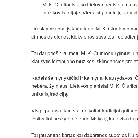
M. K. Čiurlionis – su Lietuva neatsiejama a
muzikos istorijoje. Viena šių tradicijų –
muzi
Druskininkuose įsikūrusiame M. K. Čiurlionio na
pirmosios dienos, kiekvienos savaitės trečiadienį
Tai dar prieš 120 metų M. K. Čiurlioniui gimusi u
klausytis fortepijono muzikos, sklindančios pro a
Kadais šeimynykščiai ir kaimynai klausydavosi Čiu
nebėra, žymiausi Lietuvos pianistai M. K. Čiurlion
unikalią tradiciją.
Visgi, panašu, kad šiai unikaliai tradicijai gali at
festivaliui neskyrė nė euro. Motyvų, kaip visada 
Tai jau antras kartas kai dabartinės sudėties Kult