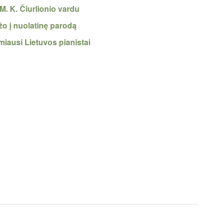
. K. Čiurlionio vardu
įžo į nuolatinę parodą
miausi Lietuvos pianistai