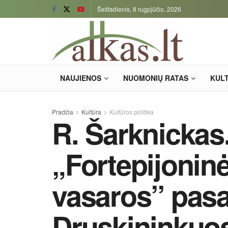
Šeštadienis, 8 rugpjūčio, 2026
NAUJIENOS
NUOMONIŲ RATAS
KUL
Pradžia
Kultūra
Kultūros politika
R. Šarknickas.
„Fortepijonin
vasaros” pasa
Druskininkuos