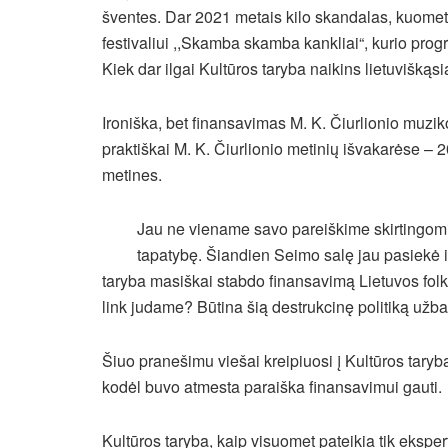
šventes. Dar 2021 metais kilo skandalas, kuomet
festivaliui ,,Skamba skamba kankliai“, kurio pro
Kiek dar ilgai Kultūros taryba naikins lietuviškąsi
Ironiška, bet finansavimas M. K. Čiurlionio muzik
praktiškai M. K. Čiurlionio metinių išvakarėse –
metines.
Jau ne viename savo pareiškime skirtingom
tapatybę. Šiandien Seimo salę jau pasiekė ir
taryba masiškai stabdo finansavimą Lietuvos folkl
link judame? Būtina šią destrukcinę politiką užbai
Šiuo pranešimu viešai kreipiuosi į Kultūros tary
kodėl buvo atmesta paraiška finansavimui gauti.
Kultūros taryba, kaip visuomet pateikia tik ekspe