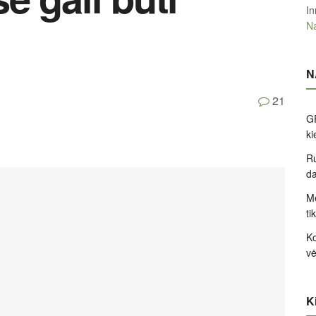
In
Na
N
21
GP
k
Ru
d
Me
ti
Ko
v
Ki