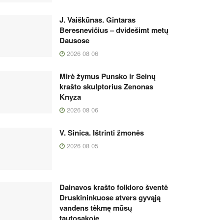
J. Vaiškūnas. Gintaras
Beresnevičius – dvidešimt metų
Dausose
2026 08 06
Mirė žymus Punsko ir Seinų
krašto skulptorius Zenonas
Knyza
2026 08 06
V. Sinica. Ištrinti žmonės
2026 08 05
Dainavos krašto folkloro šventė
Druskininkuose atvers gyvąją
vandens tėkmę mūsų
tautosakoje