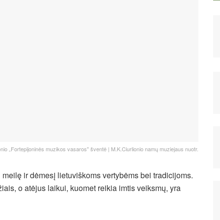
onio „Fortepijoninės muzikos vasaros" šventė | M.K.Ciurlionio namų muziejaus nuotr.
meilę ir dėmesį lietuviškoms vertybėms bei tradicijoms.
žiais, o atėjus laikui, kuomet reikia imtis veiksmų, yra