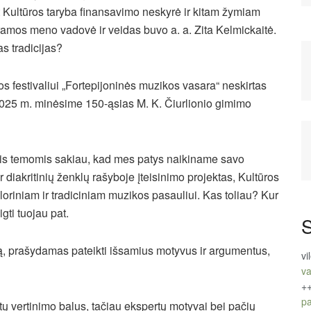
 Kultūros taryba finansavimo neskyrė ir kitam žymiam
gramos meno vadovė ir veidas buvo a. a. Zita Kelmickaitė.
as tradicijas?
os festivaliui „Fortepijoninės muzikos vasara“ neskirtas
 2025 m. minėsime 150-ąsias M. K. Čiurlionio gimimo
is temomis sakiau, kad mes patys naikiname savo
 diakritinių ženklų rašyboje įteisinimo projektas, Kultūros
oriniam ir tradiciniam muzikos pasauliui. Kas toliau? Kur
gti tuojau pat.
S
bą, prašydamas pateikti išsamius motyvus ir argumentus,
vi
va
+
pa
rtų vertinimo balus, tačiau ekspertų motyvai bei pačių