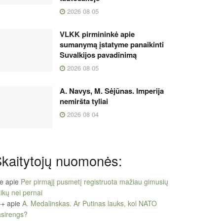
2026 08 05
VLKK pirmininkė apie
sumanymą įstatyme panaikinti
Suvalkijos pavadinimą
2026 08 05
A. Navys, M. Sėjūnas. Imperija
nemiršta tyliai
2026 08 04
kaitytojų nuomonės:
le
apie
Per pirmąjį pusmetį registruota mažiau gimusių
ikų nei pernai
++
apie
A. Medalinskas. Ar Putinas lauks, kol NATO
sirengs?