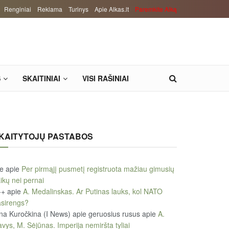
Renginiai
Reklama
Turinys
Apie Alkas.lt
Paremkite Alką
S
SKAITINIAI
VISI RAŠINIAI
KAITYTOJŲ PASTABOS
le
apie
Per pirmąjį pusmetį registruota mažiau gimusių
ikų nei pernai
++
apie
A. Medalinskas. Ar Putinas lauks, kol NATO
sirengs?
na Kuročkina (I News) apie geruosius rusus
apie
A.
vys, M. Sėjūnas. Imperija nemiršta tyliai