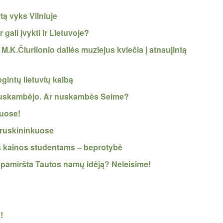
tą vyks Vilniuje
 gali įvykti ir Lietuvoje?
M.K.Čiurlionio dailės muziejus kviečia į atnaujintą
pgintų lietuvių kalbą
nuskambėjo. Ar nuskambės Seime?
kuose!
 Druskininkuose
s kainos studentams – beprotybė
pamiršta Tautos namų idėją? Neleisime!
!