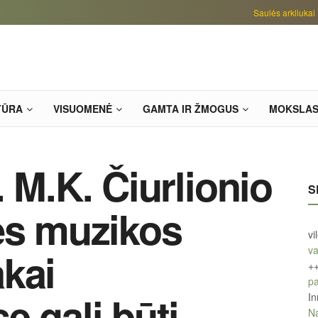
Saulės arkliukai
TŪRA
VISUOMENĖ
GAMTA IR ŽMOGUS
MOKSLA
 M.K. Čiurlionio
S
ės muzikos
vi
va
kai
+
pa
e gali būti
In
Na