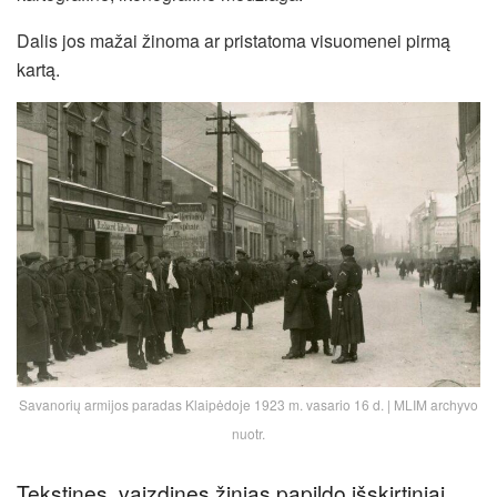
Dalis jos mažai žinoma ar pristatoma visuomenei pirmą
kartą.
Savanorių armijos paradas Klaipėdoje 1923 m. vasario 16 d. | MLIM archyvo
nuotr.
Tekstines, vaizdines žinias papildo išskirtiniai