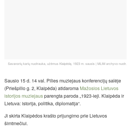
Savanorių karių nuotrauka, užėmus Klaipėdą. 1923 m. sausis | MLIM archyvo nuotr.
Sausio 15 d. 14 val. Pilies muziejaus konferencijų salėje
(Priešpilio g. 2, Klaipėda) atidaroma
Mažosios Lietuvos
istorijos muziejaus
parengta paroda „1923-ieji. Klaipėda ir
Lietuva: istorija, politika, diplomatija“.
Ji skirta Klaipėdos krašto prijungimo prie Lietuvos
šimtmečiui.