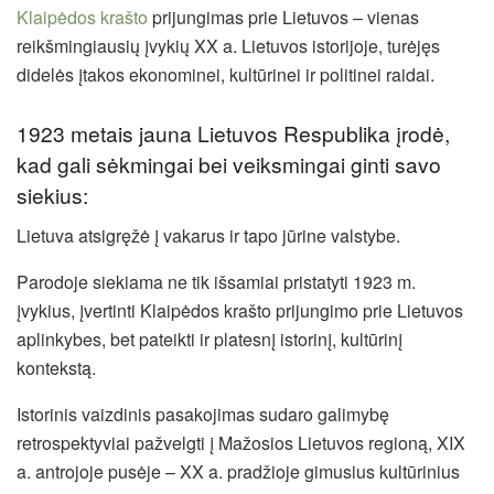
Klaipėdos krašto
prijungimas prie Lietuvos – vienas
reikšmingiausių įvykių XX a. Lietuvos istorijoje, turėjęs
didelės įtakos ekonominei, kultūrinei ir politinei raidai.
1923 metais jauna Lietuvos Respublika įrodė,
kad gali sėkmingai bei veiksmingai ginti savo
siekius:
Lietuva atsigręžė į vakarus ir tapo jūrine valstybe.
Parodoje siekiama ne tik išsamiai pristatyti 1923 m.
įvykius, įvertinti Klaipėdos krašto prijungimo prie Lietuvos
aplinkybes, bet pateikti ir platesnį istorinį, kultūrinį
kontekstą.
Istorinis vaizdinis pasakojimas sudaro galimybę
retrospektyviai pažvelgti į Mažosios Lietuvos regioną, XIX
a. antrojoje pusėje – XX a. pradžioje gimusius kultūrinius