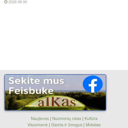
2026 08 06
Naujienos
|
Nuomonių ratas
|
Kultūra
Visuomenė
|
Gamta ir žmogus
|
Mokslas