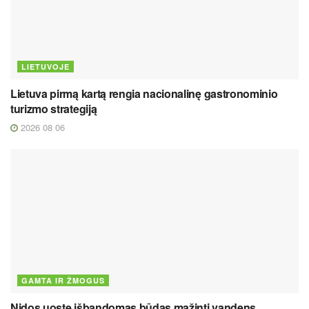
LIETUVOJE
Lietuva pirmą kartą rengia nacionalinę gastronominio
turizmo strategiją
2026 08 06
GAMTA IR ŽMOGUS
Nidos uoste išbandomas būdas mažinti vandens