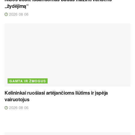
„žydėjimą“
2026 08 06
GAMTA IR ŽMOGUS
Kelininkai ruošiasi artėjančioms liūtims ir įspėja
vairuotojus
2026 08 06