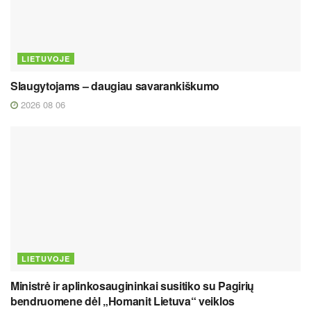
LIETUVOJE
Slaugytojams – daugiau savarankiškumo
2026 08 06
LIETUVOJE
Ministrė ir aplinkosaugininkai susitiko su Pagirių
bendruomene dėl „Homanit Lietuva“ veiklos