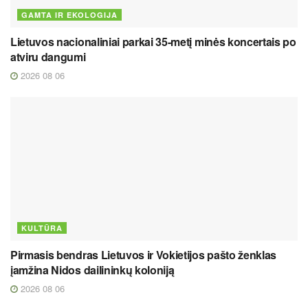
GAMTA IR EKOLOGIJA
Lietuvos nacionaliniai parkai 35-metį minės koncertais po
atviru dangumi
2026 08 06
KULTŪRA
Pirmasis bendras Lietuvos ir Vokietijos pašto ženklas
įamžina Nidos dailininkų koloniją
2026 08 06