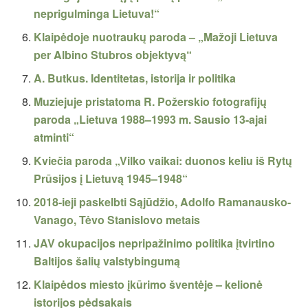
neprigulminga Lietuva!“
Klaipėdoje nuotraukų paroda – „Mažoji Lietuva
per Albino Stubros objektyvą“
A. Butkus. Identitetas, istorija ir politika
Muziejuje pristatoma R. Požerskio fotografijų
paroda „Lietuva 1988–1993 m. Sausio 13-ajai
atminti“
Kviečia paroda „Vilko vaikai: duonos keliu iš Rytų
Prūsijos į Lietuvą 1945–1948“
2018-ieji paskelbti Sąjūdžio, Adolfo Ramanausko-
Vanago, Tėvo Stanislovo metais
JAV okupacijos nepripažinimo politika įtvirtino
Baltijos šalių valstybingumą
Klaipėdos miesto įkūrimo šventėje – kelionė
istorijos pėdsakais