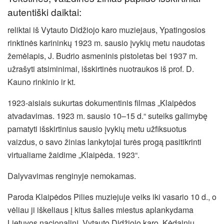
autentiški daiktai:
reliktai iš Vytauto Didžiojo karo muziejaus, Ypatingosios
rinktinės karininkų 1923 m. sausio įvykių metu naudotas
žemėlapis, J. Budrio asmeninis pistoletas bei 1937 m.
užrašyti atsiminimai, išskirtinės nuotraukos iš prof. D.
Kauno rinkinio ir kt.
1923-aisiais sukurtas dokumentinis filmas „Klaipėdos
atvadavimas. 1923 m. sausio 10–15 d.“ suteiks galimybę
pamatyti išskirtinius sausio įvykių metu užfiksuotus
vaizdus, o savo žinias lankytojai turės progą pasitikrinti
virtualiame žaidime „Klaipėda. 1923“.
Dalyvavimas renginyje nemokamas.
Paroda Klaipėdos Pilies muziejuje veiks iki vasario 10 d., o
vėliau ji iškeliaus į kitus šalies miestus aplankydama
Lietuvos nacionalinį, Vytauto Didžiojo karo, Kėdainių