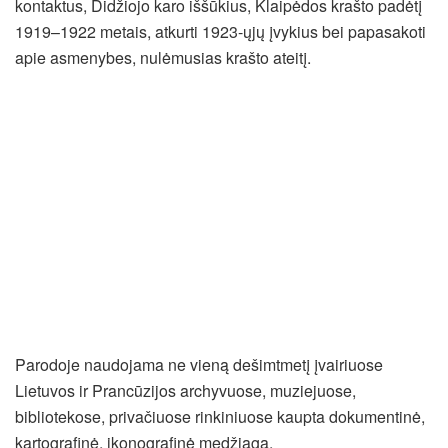
kontaktus, Didžiojo karo iššūkius, Klaipėdos krašto padėtį
1919–1922 metais, atkurti 1923-ųjų įvykius bei papasakoti
apie asmenybes, nulėmusias krašto ateitį.
Parodoje naudojama ne vieną dešimtmetį įvairiuose
Lietuvos ir Prancūzijos archyvuose, muziejuose,
bibliotekose, privačiuose rinkiniuose kaupta dokumentinė,
kartografinė, ikonografinė medžiaga.