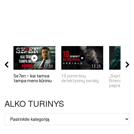
17:50
12:25
Se7en – kai tamsa
10 įsimintinų
„Septynių Ka
tampa meno kūriniu
detektyvinių serialų
Riteris" – kai
paprastumas
ALKO TURINYS
ALKO
TURINYS