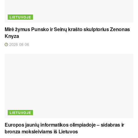
LIETUVOJE
Mirė žymus Punsko ir Seinų krašto skulptorius Zenonas
Knyza
2026 08 06
LIETUVOJE
Europos jaunių informatikos olimpiadoje – sidabras ir
bronza moksleiviams iš Lietuvos