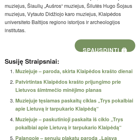
muziejus, Šiaulių „Aušros“ muziejus, Šilutės Hugo Šojaus
muziejus, Vytauto Didžiojo karo muziejus, Klaipėdos
universiteto Baltijos regiono istorijos ir archeologijos
institutas.
SPAUSDINTI 🖨
Susiję Straipsniai:
Muziejuje – paroda, skirta Klaipėdos krašto dienai
Patvirtintas Klaipėdos krašto prijungimo prie
Lietuvos šimtmečio minėjimo planas
Muziejuje tęsiamas paskaitų ciklas „Trys pokalbiai
apie Lietuvą ir tarpukario Klaipėdą“
Muziejuje – paskutinioji paskaita iš ciklo „Trys
pokalbiai apie Lietuvą ir tarpukario Klaipėdą“
Palangoje – senųjų plakatų paroda „Laisva