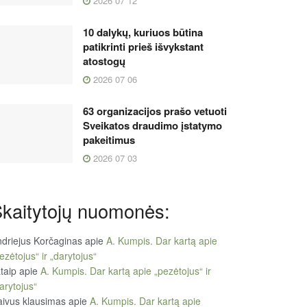
2026 07 12
10 dalykų, kuriuos būtina
patikrinti prieš išvykstant
atostogų
2026 07 06
63 organizacijos prašo vetuoti
Sveikatos draudimo įstatymo
pakeitimus
2026 07 03
kaitytojų nuomonės:
driejus Korčaginas
apie
A. Kumpis. Dar kartą apie
ezėtojus“ ir „darytojus“
taip
apie
A. Kumpis. Dar kartą apie „pezėtojus“ ir
arytojus“
ivus klausimas
apie
A. Kumpis. Dar kartą apie