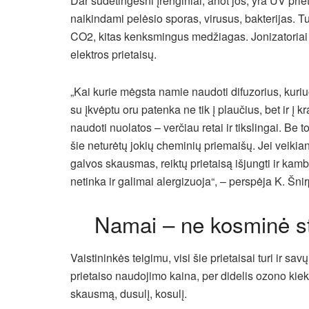
Dar sudėtingesni įrenginiai, anot jos, yra UV prie
naikindami pelėsio sporas, virusus, bakterijas. T
CO2, kitas kenksmingus medžiagas. Jonizatoriai n
elektros prietaisų.
„Kai kurie mėgsta namie naudoti difuzorius, kuriuo
su įkvėptu oru patenka ne tik į plaučius, bet ir į
naudoti nuolatos – verčiau retai ir tikslingai. Be t
šie neturėtų jokių cheminių priemaišų. Jei veikia
galvos skausmas, reiktų prietaisą išjungti ir kamb
netinka ir galimai alergizuoja“, – perspėja K. Šni
Namai – ne kosminė st
Vaistininkės teigimu, visi šie prietaisai turi ir sav
prietaiso naudojimo kaina, per didelis ozono kiek
skausmą, dusulį, kosulį.