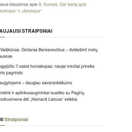
ivus klausimas
apie
A. Kumpis. Dar kartą apie
ezėtojus“ ir „darytojus“
AUJAUSI STRAIPSNIAI
 Vaiškūnas. Gintaras Beresnevičius – dvidešimt metų
ausose
gpjūčio 7-osios horoskopas: naujai minčiai prireiks
irto pagrindo
augytojams – daugiau savarankiškumo
nistrė ir aplinkosaugininkai susitiko su Pagirių
ndruomene dėl „Homanit Lietuva“ veiklos
ti
Straipsniai