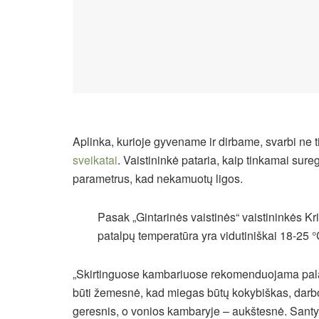
Aplinka, kurioje gyvename ir dirbame, svarbi ne ti
sveikatai
. Vaistininkė pataria, kaip tinkamai sur
parametrus, kad nekamuotų ligos.
Pasak „Gintarinės vaistinės“ vaistininkės K
patalpų temperatūra yra vidutiniškai 18-25 °C
„Skirtinguose kambariuose rekomenduojama palaik
būti žemesnė, kad miegas būtų kokybiškas, darb
geresnis, o vonios kambaryje – aukštesnė. Santykin