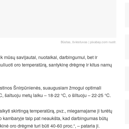
Būstas, šviestuvas | pixabay.com nuotr.
k mūsų savijautai, nuotaikai, darbingumui, bet ir
eguliuoti oro temperatūrą, santykinę drėgmę ir kitus namų
ristinos Šnirpūnienės, suaugusiam žmogui optimali
, šaltuoju metų laiku – 18-22 °C, o šiltuoju – 22-25 °C.
yti skirtingą temperatūrą, pvz., miegamajame ji turėtų
o kambaryje taip pat neaukšta, kad darbingumas būtų
ė oro drėgmė turi būti 40-60 proc.“, – pataria ji.