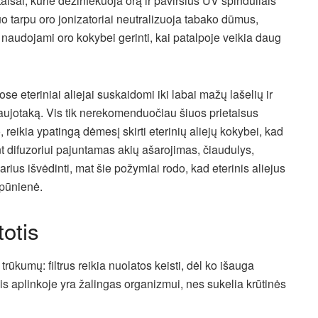
taisai, kurie dezinfekuoja orą ir paviršius UV spinduliais
uo tarpu oro jonizatoriai neutralizuoja tabako dūmus,
audojami oro kokybei gerinti, kai patalpoje veikia daug
se eteriniai aliejai suskaidomi iki labai mažų lašelių ir
 kraujotaką. Vis tik nerekomenduočiau šiuos prietaisus
o, reikia ypatingą dėmesį skirti eterinių aliejų kokybei, kad
nt difuzoriui pajuntamas akių ašarojimas, čiaudulys,
arius išvėdinti, mat šie požymiai rodo, kad eterinis aliejus
rpūnienė.
otis
ų trūkumų: filtrus reikia nuolatos keisti, dėl ko išauga
is aplinkoje yra žalingas organizmui, nes sukelia krūtinės