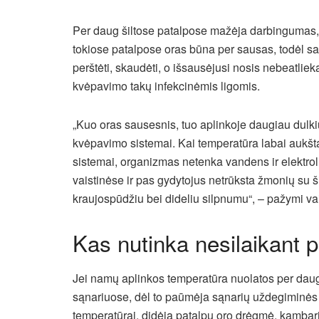
Per daug šiltose patalpose mažėja darbingumas, 
tokiose patalpose oras būna per sausas, todėl sa
perštėti, skaudėti, o išsausėjusi nosis nebeatli
kvėpavimo takų infekcinėmis ligomis.
„Kuo oras sausesnis, tuo aplinkoje daugiau dulkių
kvėpavimo sistemai. Kai temperatūra labai aukšta,
sistemai, organizmas netenka vandens ir elektrol
vaistinėse ir pas gydytojus netrūksta žmonių su 
kraujospūdžiu bei dideliu silpnumu“, – pažymi vai
Kas nutinka nesilaikant 
Jei namų aplinkos temperatūra nuolatos per daug
sąnariuose, dėl to paūmėja sąnarių uždegiminės l
temperatūrai, didėja patalpų oro drėgmė, kambari