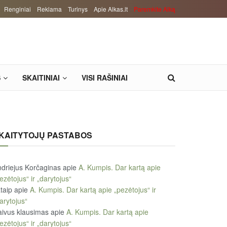
Renginiai
Reklama
Turinys
Apie Alkas.lt
Paremkite Alką
S
SKAITINIAI
VISI RAŠINIAI
KAITYTOJŲ PASTABOS
driejus Korčaginas
apie
A. Kumpis. Dar kartą apie
ezėtojus“ ir „darytojus“
taip
apie
A. Kumpis. Dar kartą apie „pezėtojus“ ir
arytojus“
ivus klausimas
apie
A. Kumpis. Dar kartą apie
ezėtojus“ ir „darytojus“