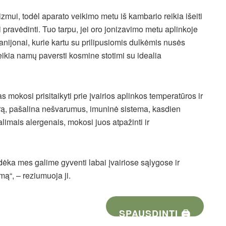
mui, todėl aparato veikimo metu iš kambario reikia išeiti
ai pravėdinti. Tuo tarpu, jei oro jonizavimo metu aplinkoje
nijonai, kurie kartu su prilipusiomis dulkėmis nusės
reikia namų paversti kosmine stotimi su idealia
okosi prisitaikyti prie įvairios aplinkos temperatūros ir
 orą, pašalina nešvarumus, imuninė sistema, kasdien
alimais alergenais, mokosi juos atpažinti ir
 dėka mes galime gyventi labai įvairiose sąlygose ir
ą“, – reziumuoja ji.
SPAUSDINTI 🖨