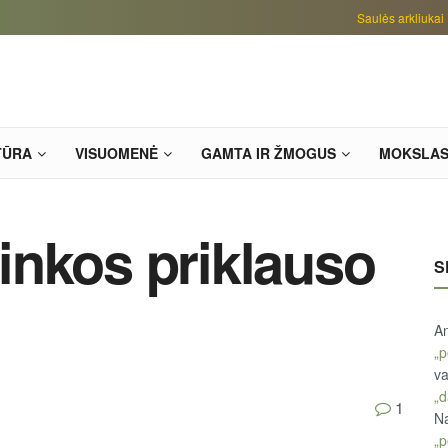
Saulės arkliukai
TŪRA
VISUOMENĖ
GAMTA IR ŽMOGUS
MOKSLA
inkos priklauso
S
An
„p
va
„d
1
Na
„p