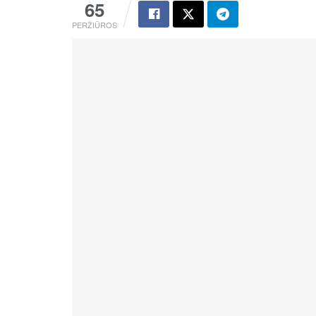
65
PERŽIŪROS