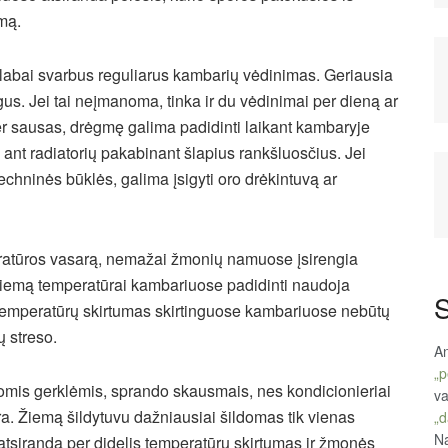
tmą.
labai svarbus reguliarus kambarių vėdinimas. Geriausia
ngus. Jei tai neįmanoma, tinka ir du vėdinimai per dieną ar
 per sausas, drėgmę galima padidinti laikant kambaryje
 ant radiatorių pakabinant šlapius rankšluosčius. Jei
hninės būklės, galima įsigyti oro drėkintuvą ar
eratūros vasarą, nemažai žmonių namuose įsirengia
 žiemą temperatūrai kambariuose padidinti naudoja
S
d temperatūrų skirtumas skirtinguose kambariuose nebūtų
ų streso.
An
„p
mis gerklėmis, sprando skausmais, nes kondicionieriai
va
a. Žiemą šildytuvu dažniausiai šildomas tik vienas
„d
Na
gi atsiranda per didelis temperatūrų skirtumas ir žmonės