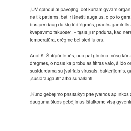
„UV spinduliai pavojingi bet kuriam gyvam organiz
ne tik patiems, bet ir išnešti augalus, o po to ger
bus per daug dulkių ir drėgmės, pradės gamintis a
kvėpavimo takuose“, – tęsia ji ir priduria, kad ne
temperatūra, drėgme bei steriliu oru.
Anot K. Šnirpūnienės, nuo pat gimimo mūsų kūnas m
drėgmės, o nosis kaip tobulas filtras valo, šildo
susidurdama su įvairiais virusais, bakterijomis, g
„susidraugauti“ arba sunaikinti.
„Kūno gebėjimo prisitaikyti prie įvairios aplinkos
dauguma šiuos gebėjimus išlaikome visą gyvenim