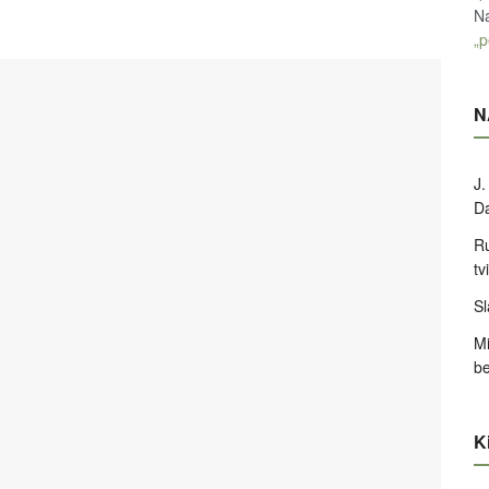
Na
„p
N
J.
D
Ru
tv
Sl
Mi
be
Ki