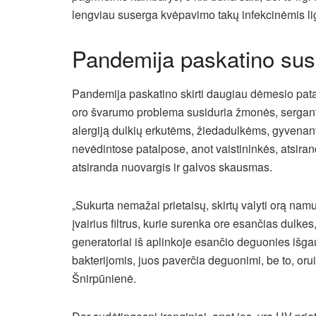
lengviau suserga kvėpavimo takų infekcinėmis lig
Pandemija paskatino susi
Pandemija paskatino skirti daugiau dėmesio patalpų
oro švarumo problema susiduria žmonės, serganty
alergiją dulkių erkutėms, žiedadulkėms, gyvenantys
nevėdintose patalpose, anot vaistininkės, atsir
atsiranda nuovargis ir galvos skausmas.
„Sukurta nemažai prietaisų, skirtų valyti orą na
įvairius filtrus, kurie surenka ore esančias dulke
generatoriai iš aplinkoje esančio deguonies išga
bakterijomis, juos paverčia deguonimi, be to, oru
Šnirpūnienė.