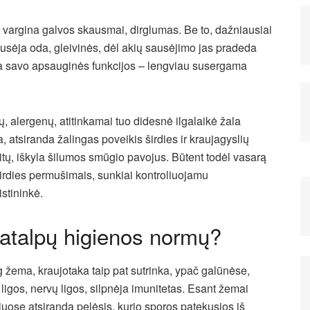
vargina galvos skausmai, dirglumas. Be to, dažniausiai
usėja oda, gleivinės, dėl akių sausėjimo jas pradeda
eka savo apsauginės funkcijos – lengviau susergama
, alergenų, atitinkamai tuo didesnė ilgalaikė žala
 atsiranda žalingas poveikis širdies ir kraujagyslių
itų, iškyla šilumos smūgio pavojus. Būtent todėl vasarą
širdies permušimais, sunkiai kontroliuojamu
stininkė.
patalpų higienos normų?
 žema, kraujotaka taip pat sutrinka, ypač galūnėse,
igos, nervų ligos, silpnėja imunitetas. Esant žemai
uose atsiranda pelėsis, kurio sporos patekusios iš