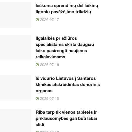
Ieškoma sprendimų dėl laikinų
ligonių pavėžėjimo trikdžių
2026 07 17
Ilgalaikės priežiūros
specialistams skirta daugiau
laiko pasirengti naujiems
reikalavimams
2026 07 16
Iš vidurio Lietuvos į Santaros
klinikas atskraidintas donorinis
organas
2026 07 15
Riba tarp tik vienos tabletės ir
priklausomybės gali būti labai
slidi