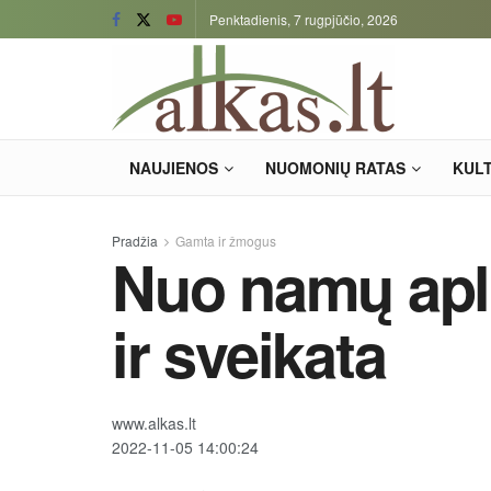
Penktadienis, 7 rugpjūčio, 2026
NAUJIENOS
NUOMONIŲ RATAS
KUL
Pradžia
Gamta ir žmogus
Nuo namų apl
ir sveikata
www.alkas.lt
2022-11-05 14:00:24