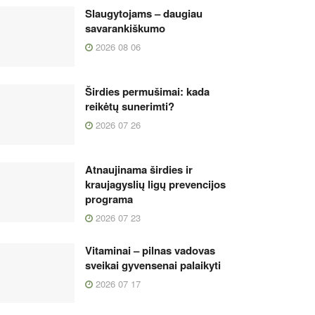
Slaugytojams – daugiau
savarankiškumo
2026 08 06
Širdies permušimai: kada
reikėtų sunerimti?
2026 07 26
Atnaujinama širdies ir
kraujagyslių ligų prevencijos
programa
2026 07 23
Vitaminai – pilnas vadovas
sveikai gyvensenai palaikyti
2026 07 17