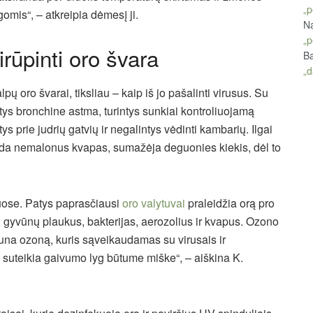
„p
omis“, – atkreipia dėmesį ji.
Na
„p
rūpinti oro švara
Ba
„d
 oro švarai, tiksliau – kaip iš jo pašalinti virusus. Su
s bronchine astma, turintys sunkiai kontroliuojamą
 prie judrių gatvių ir negalintys vėdinti kambarių. Ilgai
anda nemalonus kvapas, sumažėja deguonies kiekis, dėl to
muose. Patys paprasčiausi
oro valytuvai
praleidžia orą pro
s, gyvūnų plaukus, bakterijas, aerozolius ir kvapus. Ozono
una ozoną, kuris sąveikaudamas su virusais ir
i suteikia gaivumo lyg būtume miške“, – aiškina K.