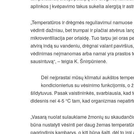
aplinkos į kvėpavimo takus sukelia alergiją ir as
„Temperatūros ir drėgmės reguliavimui namuose 
vėdinti dažniau, bet trumpai ir plačiai atvėrus la
mikroventiliacija per orlaidę. Tuo tarpu jei oras
atvirą indą su vandeniu, drėgnai valant paviršius,
vėdinimas neįmanomas arba namai yra prastos tec
sausintuvą“, – teigia K. Šnirpūnienė.
Dėl neįprastai mūsų klimatui aukštos temp
kondicionierius su vėsinimo funkcijomis, o
šildytuvus. Pasak vaistininkės, svarbiausia, ka
didesnis nei 4-5 °C tam, kad organizmas nepatirt
„Vasarą nuolat sulaukiame žmonių su skaudančio
būna nustatyti vėsinti per daug žemas temperatūr
pagrindinis kambarys, o kiti būna šalti, dėl to ir