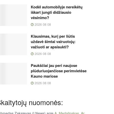
Kodėl automobilyje nereikėtų
iškart jungti didžiausio
vėsinimo?
2026 08 08
Klausimas, kurį per liūtis
uždavė šimtai vairuotojų:
važiuoti ar apsisukti?
2026 08 08
Paukščiai jau peri naujose
plūduriuojančiose perimvietėse
Kauno mariose
2026 08 08
kaitytojų nuomonės:
chmedas Zakajevas (I News)
apie
A. Medalinskas. Ar