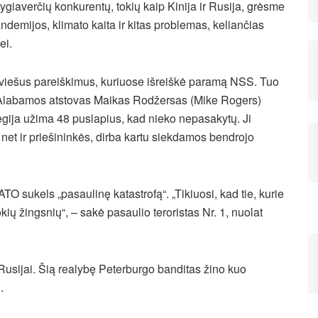
lygiaverčių konkurentų, tokių kaip Kinija ir Rusija, grėsme
pandemijos, klimato kaita ir kitas problemas, keliančias
ei.
 viešus pareiškimus, kuriuose išreiškė paramą NSS. Tuo
ją. Alabamos atstovas Maikas Rodžersas (Mike Rogers)
egija užima 48 puslapius, kad nieko nepasakytų. Ji
 net ir priešininkės, dirba kartu siekdamos bendrojo
O sukels „pasaulinę katastrofą“. „Tikiuosi, kad tie, kurie
kių žingsnių“, – sakė pasaulio teroristas Nr. 1, nuolat
 Rusijai. Šią realybę Peterburgo banditas žino kuo
.