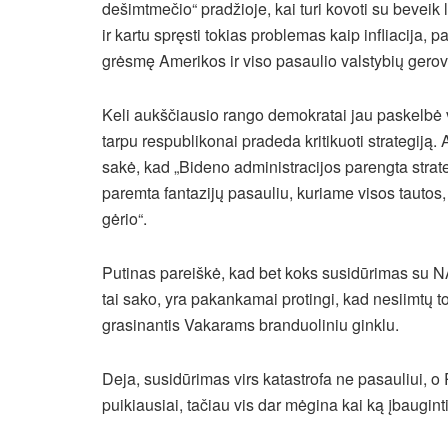
dešimtmečio“ pradžioje, kai turi kovoti su beveik 
ir kartu spręsti tokias problemas kaip infliacija, 
grėsmę Amerikos ir viso pasaulio valstybių gerov
Keli aukščiausio rango demokratai jau paskelbė
tarpu respublikonai pradeda kritikuoti strategi
sakė, kad „Bideno administracijos parengta strat
paremta fantazijų pasauliu, kuriame visos tautos,
gėrio“.
Putinas pareiškė, kad bet koks susidūrimas su NAT
tai sako, yra pakankamai protingi, kad nesiimtų to
grasinantis Vakarams branduoliniu ginklu.
Deja, susidūrimas virs katastrofa ne pasauliui, o
puikiausiai, tačiau vis dar mėgina kai ką įbauginti