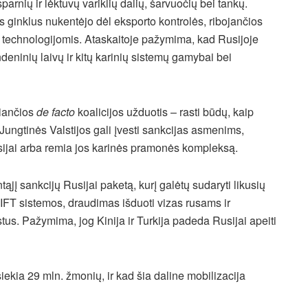
sparnių ir lėktuvų variklių dalių, šarvuočių bei tankų.
s ginklus nukentėjo dėl eksporto kontrolės, ribojančios
technologijomis. Ataskaitoje pažymima, kad Rusijoje
andeninių laivų ir kitų karinių sistemų gamybai bei
miančios
de facto
koalicijos užduotis – rasti būdų, kaip
Jungtinės Valstijos gali įvesti sankcijas asmenims,
sijai arba remia jos karinės pramonės kompleksą.
ąjį sankcijų Rusijai paketą, kurį galėtų sudaryti likusių
IFT sistemos, draudimas išduoti vizas rusams ir
us. Pažymima, jog Kinija ir Turkija padeda Rusijai apeiti
iekia 29 mln. žmonių, ir kad šia daline mobilizacija