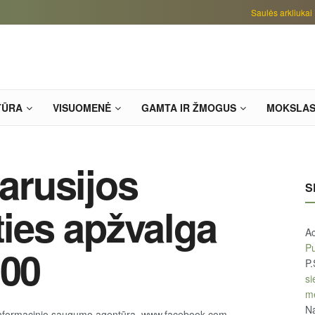
Saulės arkliukai
TŪRA
VISUOMENĖ
GAMTA IR ŽMOGUS
MOKSLA
tarusijos
S
ties apžvalga
A
Pu
:00
P.
si
m
Na
nformacinio saugumo agentūra, www.facebook.com,