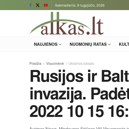
Sekmadienis, 9 rugpjūčio, 2026
NAUJIENOS
NUOMONIŲ RATAS
KUL
Pradžia
Visuomenė
Ukrainos balsas
Rusijos ir Bal
invazija. Padė
2022 10 15 16
Aurimas Navys, Mindaugas Sėjūnas VšĮ Visuomenės i