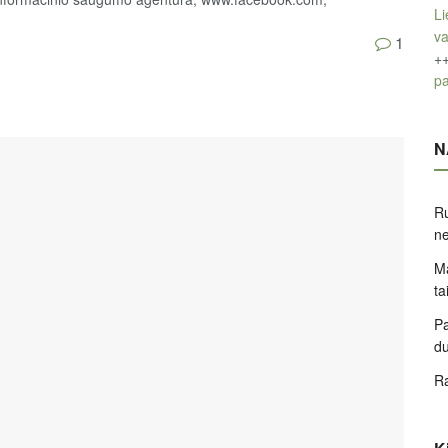
Li
v
1
+
pa
N
Ru
ne
Ma
ta
Pa
d
Ra