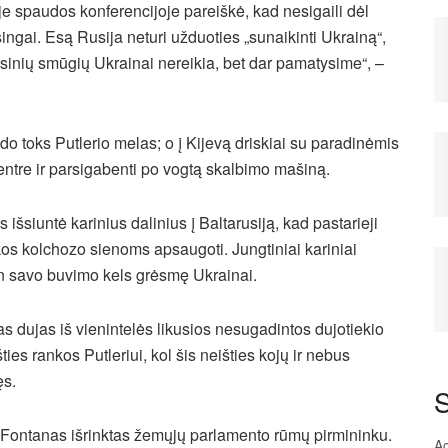
e spaudos konferencijoje pareiškė, kad nesigaili dėl
isingai. Esą Rusija neturi užduoties „sunaikinti Ukrainą“,
masinių smūgių Ukrainai nereikia, bet dar pamatysime“, –
do toks Putlerio melas; o į Kijevą driskiai su paradinėmis
entre ir parsigabenti po vogtą skalbimo mašiną.
 išsiuntė karinius dalinius į Baltarusiją, kad pastarieji
os kolchozo sienoms apsaugoti. Jungtiniai kariniai
ien savo buvimo kels grėsmę Ukrainai.
as dujas iš vienintelės likusios nesugadintos dujotiekio
es rankos Putleriui, kol šis neišties kojų ir nebus
ęs.
S
co Fontanas išrinktas žemųjų parlamento rūmų pirmininku.
A