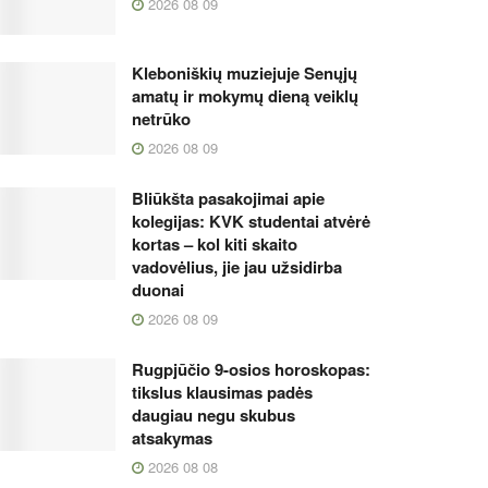
2026 08 09
Kleboniškių muziejuje Senųjų
amatų ir mokymų dieną veiklų
netrūko
2026 08 09
Bliūkšta pasakojimai apie
kolegijas: KVK studentai atvėrė
kortas – kol kiti skaito
vadovėlius, jie jau užsidirba
duonai
2026 08 09
Rugpjūčio 9-osios horoskopas:
tikslus klausimas padės
daugiau negu skubus
atsakymas
2026 08 08