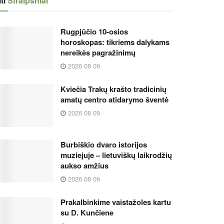
ti
Straipsniai
Rugpjūčio 10-osios
horoskopas: tikriems dalykams
nereikės pagražinimų
2026 08 09
Kviečia Trakų krašto tradicinių
amatų centro atidarymo šventė
2026 08 09
Burbiškio dvaro istorijos
muziejuje – lietuviškų laikrodžių
aukso amžius
2026 08 09
Prakalbinkime vaistažoles kartu
su D. Kunčiene