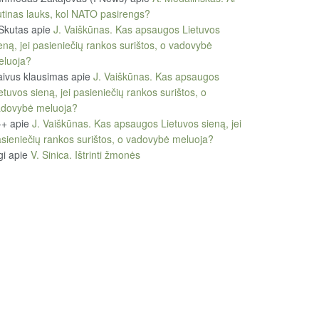
tinas lauks, kol NATO pasirengs?
Skutas
apie
J. Vaiškūnas. Kas apsaugos Lietuvos
eną, jei pasieniečių rankos surištos, o vadovybė
eluoja?
ivus klausimas
apie
J. Vaiškūnas. Kas apsaugos
etuvos sieną, jei pasieniečių rankos surištos, o
adovybė meluoja?
++
apie
J. Vaiškūnas. Kas apsaugos Lietuvos sieną, jei
sieniečių rankos surištos, o vadovybė meluoja?
gi
apie
V. Sinica. Ištrinti žmonės