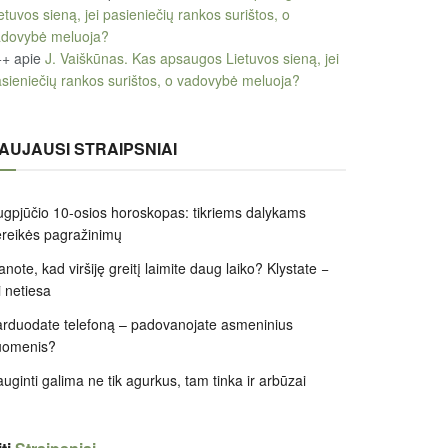
etuvos sieną, jei pasieniečių rankos surištos, o
adovybė meluoja?
++
apie
J. Vaiškūnas. Kas apsaugos Lietuvos sieną, jei
sieniečių rankos surištos, o vadovybė meluoja?
AUJAUSI STRAIPSNIAI
gpjūčio 10-osios horoskopas: tikriems dalykams
reikės pagražinimų
note, kad viršiję greitį laimite daug laiko? Klystate −
i netiesa
rduodate telefoną – padovanojate asmeninius
uomenis?
uginti galima ne tik agurkus, tam tinka ir arbūzai