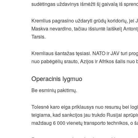
sudėtingas uždavinys išmėžti šį gaivalą iš spren
Kremlius pagrasino uždaryti grūdų koridorių, jei J
Maskva nevardino, tačiau išsiuntė laiškelį Antonij
Tarsis.
Kremliaus šantažas tęsiasi. NATO ir JAV turi pro
nuo pabėgėlių srauto, Azijos ir Afrikos šalis nuo 
Operacinis lygmuo
Be esminių pakitimų.
Tolesnė karo eiga priklausys nuo resursų bei logi
teigiama, kad sankcijos jau trukdo Rusijai aprūp
maždaug 6 000 vienetų transporto technikos, o š