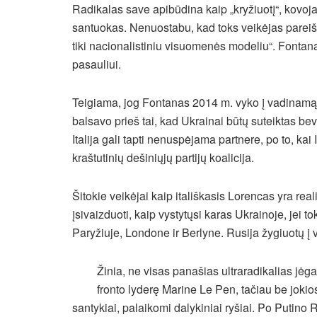
Radikalas save apibūdina kaip „kryžiuotį“, kovojan
santuokas. Nenuostabu, kad toks veikėjas pareiš
tiki nacionalistiniu visuomenės modeliu“. Fontana
pasauliui.
Teigiama, jog Fontanas 2014 m. vyko į vadinamą
balsavo prieš tai, kad Ukrainai būtų suteiktas b
Italija gali tapti nenuspėjama partnere, po to, kai
kraštutinių dešiniųjų partijų koalicija.
Šitokie veikėjai kaip itališkasis Lorencas yra real
įsivaizduoti, kaip vystytųsi karas Ukrainoje, jei to
Paryžiuje, Londone ir Berlyne. Rusija žygiuotų 
Žinia, ne visas panašias ultraradikalias jėg
fronto lyderę Marine Le Pen, tačiau be jok
santykiai, palaikomi dalykiniai ryšiai. Po Putino 