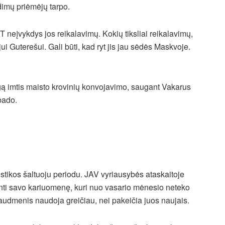
dimų priėmėjų tarpo.
T neįvykdys jos reikalavimų. Kokių tiksliai reikalavimų,
ui Guterešui. Gali būti, kad ryt jis jau sėdės Maskvoje.
gą imtis maisto krovinių konvojavimo, saugant Vakarus
bado.
stikos šaltuoju periodu. JAV vyriausybės ataskaitoje
inti savo kariuomenę, kuri nuo vasario mėnesio neteko
audmenis naudoja greičiau, nei pakeičia juos naujais.