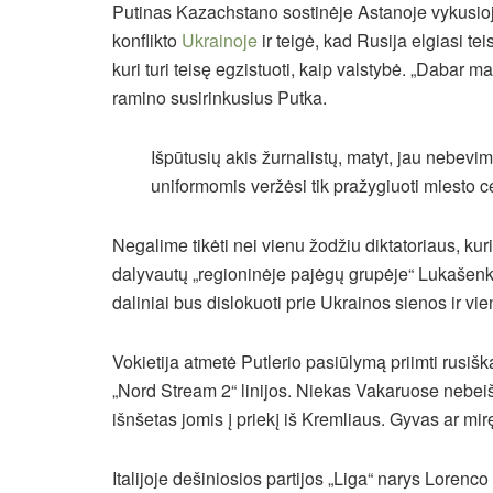
Putinas Kazachstano sostinėje Astanoje vykusioj
konflikto
Ukrainoje
ir teigė, kad Rusija elgiasi te
kuri turi teisę egzistuoti, kaip valstybė. „Dabar 
ramino susirinkusius Putka.
Išpūtusių akis žurnalistų, matyt, jau nebevim
uniformomis veržėsi tik pražygiuoti miesto c
Negalime tikėti nei vienu žodžiu diktatoriaus, kuris
dalyvautų „regioninėje pajėgų grupėje“ Lukašenk
daliniai bus dislokuoti prie Ukrainos sienos ir v
Vokietija atmetė Putlerio pasiūlymą priimti rusišk
„Nord Stream 2“ linijos. Niekas Vakaruose nebeišti
išnšetas jomis į priekį iš Kremliaus. Gyvas ar mir
Italijoje dešiniosios partijos „Liga“ narys Loren