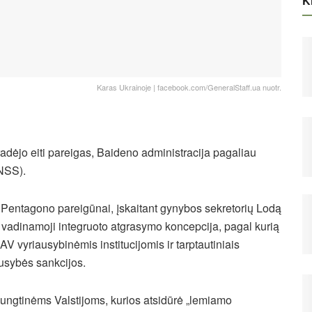
Ki
Karas Ukrainoje | facebook.com/GeneralStaff.ua nuotr.
adėjo eiti pareigas, Baideno administracija pagaliau
NSS).
a, Pentagono pareigūnai, įskaitant gynybos sekretorių Lodą
vadinamoji integruoto atgrasymo koncepcija, pagal kurią
V vyriausybinėmis institucijomis ir tarptautiniais
ausybės sankcijos.
 Jungtinėms Valstijoms, kurios atsidūrė „lemiamo