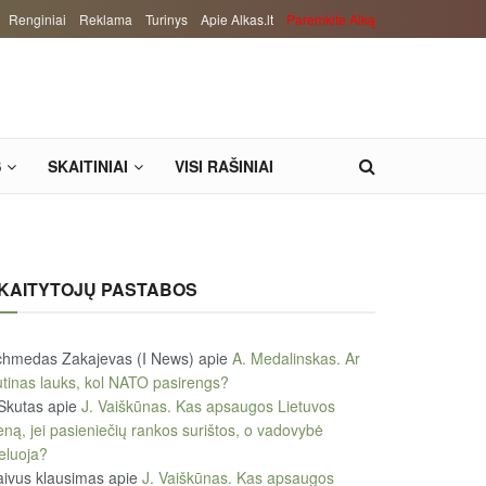
Renginiai
Reklama
Turinys
Apie Alkas.lt
Paremkite Alką
S
SKAITINIAI
VISI RAŠINIAI
KAITYTOJŲ PASTABOS
chmedas Zakajevas (I News)
apie
A. Medalinskas. Ar
tinas lauks, kol NATO pasirengs?
Skutas
apie
J. Vaiškūnas. Kas apsaugos Lietuvos
eną, jei pasieniečių rankos surištos, o vadovybė
eluoja?
ivus klausimas
apie
J. Vaiškūnas. Kas apsaugos