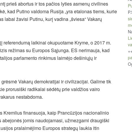
tį prieš abortus ir tos pačios lyties asmenų civilines
Pu
kė, kad Putino valdoma Rusija „yra etalonas tiems, kurie
P.
si
s labai žavisi Putinu, kurį vadina „šviesa“ Vakarų
m
Na
Li
jį referendumą laikinai okupuotame Kryme, o 2017 m.
v
evizis režimas su Europos Sąjunga. ES nerimauja, kad
+
pa
 Italijos parlamento rinkimus laimėjo dešiniųjų ir
O
i grėsmė Vakarų demokratijai ir civilizacijai. Galime tik
kie prorusiški radikalai sėdėtų prie valdžios vairo
į vakarus nestabdoma.
as Kremlius finansuoja, kaip Prancūzijos nacionalinio
ios abejonės jomis naudojamasi, užmezgami draugiški
Rusijos pralaimėjimo Europos strategų laukia itin