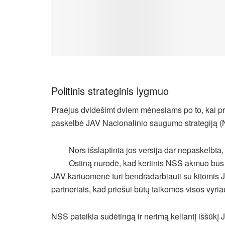
Politinis strateginis lygmuo
Praėjus dvidešimt dviem mėnesiams po to, kai pr
paskelbė JAV Nacionalinio saugumo strategiją (
Nors išslaptinta jos versija dar nepaskelbt
Ostiną nurodė, kad kertinis NSS akmuo bus 
JAV kariuomenė turi bendradarbiauti su kitomis JA
partneriais, kad priešui būtų taikomos visos vyri
NSS pateikia sudėtingą ir nerimą keliantį iššūkį