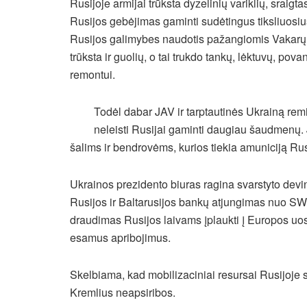
Rusijoje armijai trūksta dyzelinių variklių, sraigta
Rusijos gebėjimas gaminti sudėtingus tiksliuosiu
Rusijos galimybes naudotis pažangiomis Vakarų 
trūksta ir guolių, o tai trukdo tankų, lėktuvų, pov
remontui.
Todėl dabar JAV ir tarptautinės Ukrainą re
neleisti Rusijai gaminti daugiau šaudmenų. 
šalims ir bendrovėms, kurios tiekia amuniciją Ru
Ukrainos prezidento biuras ragina svarstyto devint
Rusijos ir Baltarusijos bankų atjungimas nuo SW
draudimas Rusijos laivams įplaukti į Europos uost
esamus apribojimus.
Skelbiama, kad mobilizaciniai resursai Rusijoje s
Kremlius neapsiribos.