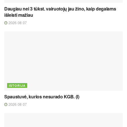
Daugiau nei 3 tūkst. vairuotojų jau žino, kaip degalams
išleisti mažiau
2026 08 07
ISTORIJA
Spaustuvė, kurios nesurado KGB. (I)
2026 08 07