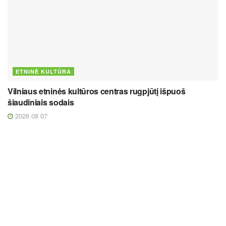
ETNINĖ KULTŪRA
Vilniaus etninės kultūros centras rugpjūtį išpuoš
šiaudiniais sodais
2026 08 07