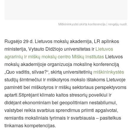
Miškininkystei skirta konferencija | rengėjų nuotr.
Rugsėjo 29 d. Lietuvos mokslų akademija, LR aplinkos
ministerija, Vytauto Didžiojo universitetas ir
Lietuvos
agrarinių ir miškų mokslų centro Miškų institutas
Lietuvos
mokslų akademijoje organizuoja mokslinę konferenciją
„Quo vaditis, silvae?“, skirtą universitetinių
miškininkystės
studijų šimtmečiui ir miškotyros mokslo ištakoms Lietuvoje
paminėti bei miškotyros ir miškų sektoriaus perspektyvoms
aptarti.
Stiprėjant klimato kaitos stresorių poveikiui ir
didėjant ekonominiam bei geopolitiniam nestabilumui,
valstybei reikia svarbius sprendimus priimti apgalvotai,
remiantis moksliniais tyrimais ir svarbiausia – pasitelkus
tinkamas kompetencijas.