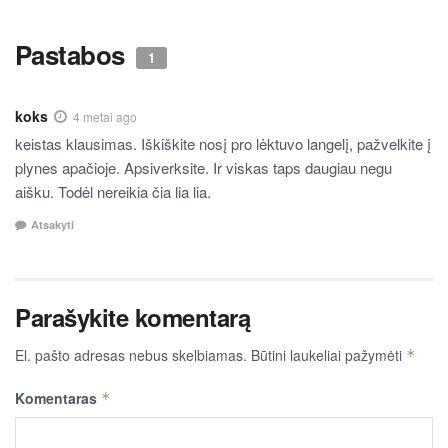
Pastabos
1
koks
4 metai ago
keistas klausimas. Iškiškite nosį pro lėktuvo langelį, pažvelkite į
plynes apačioje. Apsiverksite. Ir viskas taps daugiau negu
aišku. Todėl nereikia čia lia lia.
Atsakyti
Parašykite komentarą
El. pašto adresas nebus skelbiamas.
Būtini laukeliai pažymėti
*
Komentaras
*