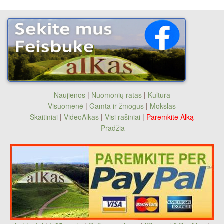
Naujienos
|
Nuomonių ratas
|
Kultūra
Visuomenė
|
Gamta ir žmogus
|
Mokslas
Skaitiniai
|
VideoAlkas
|
Visi rašiniai
|
Paremkite Alką
Pradžia