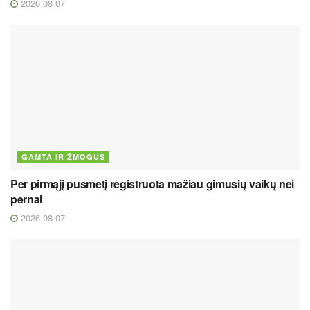
2026 08 07
GAMTA IR ŽMOGUS
Per pirmąjį pusmetį registruota mažiau gimusių vaikų nei
pernai
2026 08 07