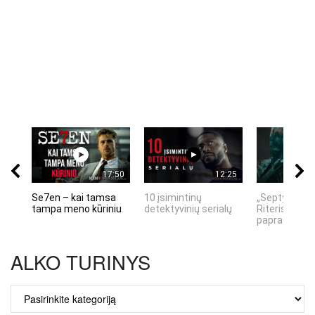
17:50
12:25
Se7en – kai tamsa
10 įsimintinų
„Septynių Ka
tampa meno kūriniu
detektyvinių serialų
Riteris" – kai
paprastumas
ALKO TURINYS
ALKO
TURINYS