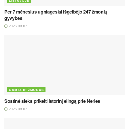
LIETUVOJE
Per 7 mėnesius ugniagesiai išgelbėjo 247 žmonių
gyvybes
2026 08 07
GAMTA IR ŽMOGUS
Sostinė sieks prikelti istorinį elingą prie Neries
2026 08 07