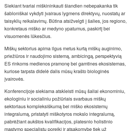
Siekiant tvariai miškininkauti šiandien nebepakanka tik
šabloniškai vykdyti įvairaus lygmens direktyvų, nuostatų ar
taisyklių reikalavimų. Būtina atsižvelgti į šalies, jos regiono,
konkretaus miško ar medyno ypatumus, paskirtį bei
visuomenės lūkesčius.
Miškų sektorius apima ilgus metus kurtą miškų auginimo,
priežiūros ir naudojimo sistemą, ambicingą, perspektyvią
ES rinkoms medienos pramonę bei gamtines ekosistemas,
kuriose tarpsta didelė dalis mūsų krašto biologinės
įvairovės.
Konferencijoje siekiama atskleisti mūsų šaliai ekonominiu,
ekologiniu ir socialiniu požiūriais svarbaus miškų
sektoriaus kompleksiškumą bei miško ekosistemų
integralumą, pristatyti miškotyros mokslo integralumą,
pabrėžiant aukštos kvalifikacijos, platesnio holistinio
mąstymo specialistų poreikį ir atsakomybę tiek už