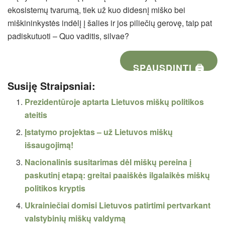
ekosistemų tvarumą, tiek už kuo didesnį miško bei
miškininkystės indėlį į šalies ir jos piliečių gerovę, taip pat
padiskutuoti – Quo vaditis, silvae?
SPAUSDINTI 🖨
Susiję Straipsniai:
Prezidentūroje aptarta Lietuvos miškų politikos
ateitis
Įstatymo projektas – už Lietuvos miškų
išsaugojimą!
Nacionalinis susitarimas dėl miškų pereina į
paskutinį etapą: greitai paaiškės ilgalaikės miškų
politikos kryptis
Ukrainiečiai domisi Lietuvos patirtimi pertvarkant
valstybinių miškų valdymą