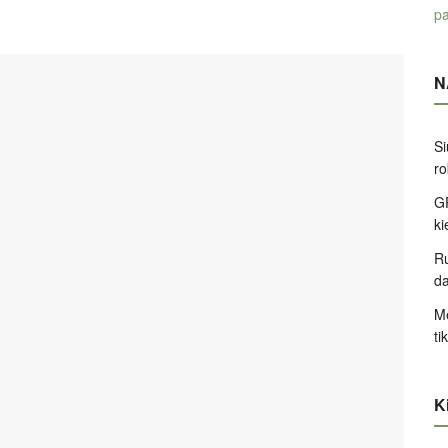
pa
N
Si
ro
GP
k
Ru
d
Me
ti
Ki