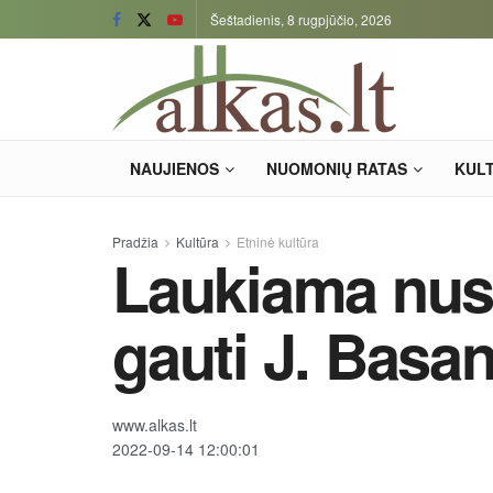
Šeštadienis, 8 rugpjūčio, 2026
NAUJIENOS
NUOMONIŲ RATAS
KUL
Pradžia
Kultūra
Etninė kultūra
Laukiama nusi
gauti J. Basa
www.alkas.lt
2022-09-14 12:00:01