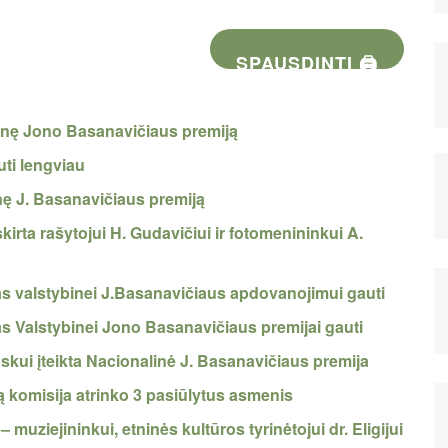
SPAUSDINTI 🖨
inę Jono Basanavičiaus premiją
uti lengviau
inę J. Basanavičiaus premiją
irta rašytojui H. Gudavičiui ir fotomenininkui A.
škas valstybinei J.Basanavičiaus apdovanojimui gauti
kas Valstybinei Jono Basanavičiaus premijai gauti
skui įteikta Nacionalinė J. Basanavičiaus premija
 komisija atrinko 3 pasiūlytus asmenis
uziejininkui, etninės kultūros tyrinėtojui dr. Eligijui