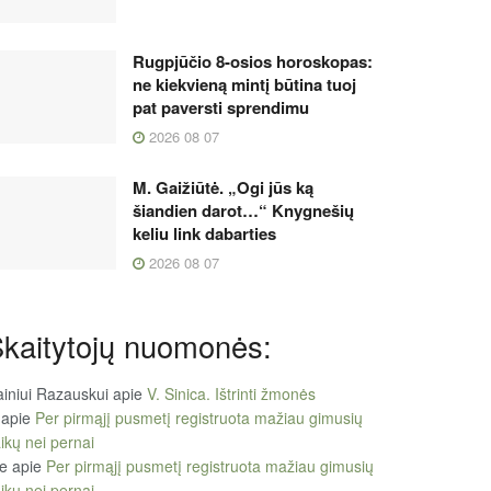
Rugpjūčio 8-osios horoskopas:
ne kiekvieną mintį būtina tuoj
pat paversti sprendimu
2026 08 07
M. Gaižiūtė. „Ogi jūs ką
šiandien darot…“ Knygnešių
keliu link dabarties
2026 08 07
kaitytojų nuomonės:
iniui Razauskui
apie
V. Sinica. Ištrinti žmonės
apie
Per pirmąjį pusmetį registruota mažiau gimusių
ikų nei pernai
le
apie
Per pirmąjį pusmetį registruota mažiau gimusių
ikų nei pernai