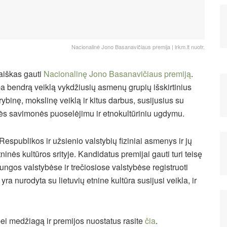
Nacionalinė Jono Basanavičiaus premija | lrkm.lt nuotr.
raiškas gauti
Nacionalinę Jono Basanavičiaus premiją
.
ba bendrą veiklą vykdžiusių asmenų grupių išskirtinius
ybinę, mokslinę veiklą ir kitus darbus,
susijusius su
tinės savimonės puoselėjimu ir etnokultūriniu ugdymu.
Respublikos ir užsienio valstybių fiziniai asmenys ir jų
ninės kultūros srityje. Kandidatus premijai gauti turi teisę
ungos valstybėse ir trečiosiose valstybėse registruoti
a nurodyta su lietuvių etnine kultūra susijusi veikla, ir
ei medžiagą ir premijos nuostatus rasite
čia
.