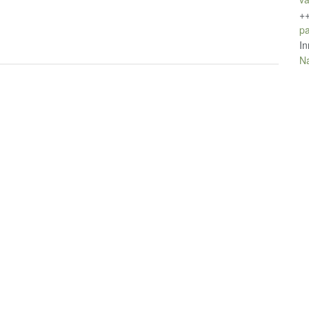
+
pa
In
Na