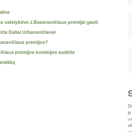
aline
kas valstybinei J.Basanavičiaus premijai gauti
rta Daliai Urbanavičienei
sanavičiaus premijos?
vičiaus premijos komisijos sudėtis
araiškų
S
Da
jo
va
vi
va