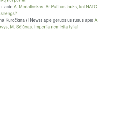
++
apie
A. Medalinskas. Ar Putinas lauks, kol NATO
sirengs?
na Kuročkina (I News) apie geruosius rusus
apie
A.
vys, M. Sėjūnas. Imperija nemiršta tyliai