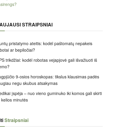
sirengs?
AUJAUSI STRAIPSNIAI
untų pristatymo ateitis: kodėl paštomatų nepakeis
botai ar bepiločiai?
S trikdžiai: kodėl robotas vejapjovė gali išvažiuoti iš
iemo?
gpjūčio 9-osios horoskopas: tikslus klausimas padės
augiau negu skubus atsakymas
dikai įspėja – nuo vieno guminuko iki komos gali skirti
k kelios minutės
ti
Straipsniai