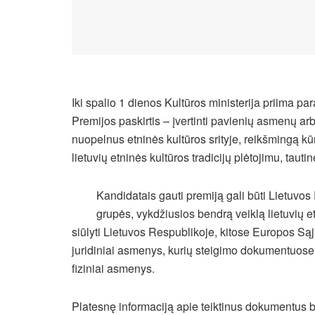
Iki spalio 1 dienos Kultūros ministerija priima pa
Premijos paskirtis – įvertinti pavienių asmenų ar
nuopelnus etninės kultūros srityje, reikšmingą kūr
lietuvių etninės kultūros tradicijų plėtojimu, tau
Kandidatais gauti premiją gali būti Lietuvos 
grupės, vykdžiusios bendrą veiklą lietuvių et
siūlyti Lietuvos Respublikoje, kitose Europos Sąj
juridiniai asmenys, kurių steigimo dokumentuose yr
fiziniai asmenys.
Platesnę informaciją apie teiktinus dokumentus b