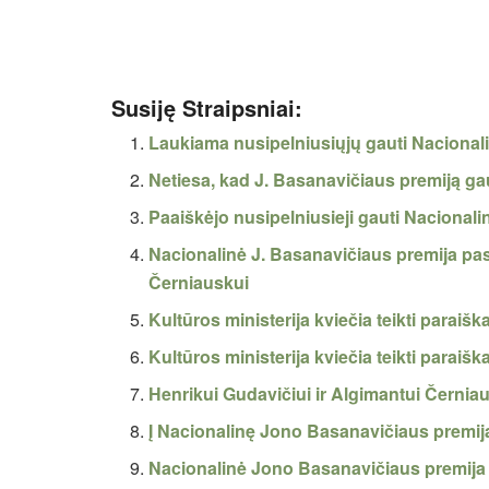
Susiję Straipsniai:
Laukiama nusipelniusiųjų gauti Nacional
Netiesa, kad J. Basanavičiaus premiją ga
Paaiškėjo nusipelniusieji gauti Nacional
Nacionalinė J. Basanavičiaus premija pask
Černiauskui
Kultūros ministerija kviečia teikti parai
Kultūros ministerija kviečia teikti paraiš
Henrikui Gudavičiui ir Algimantui Černiau
Į Nacionalinę Jono Basanavičiaus premiją
Nacionalinė Jono Basanavičiaus premija – m