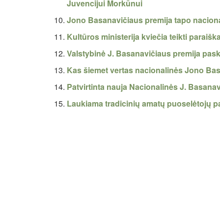
Juvencijui Morkūnui
Jono Basanavičiaus premija tapo nacion
Kultūros ministerija kviečia teikti paraiš
Valstybinė J. Basanavičiaus premija paski
Kas šiemet vertas nacionalinės Jono Ba
Patvirtinta nauja Nacionalinės J. Basana
Laukiama tradicinių amatų puoselėtojų p