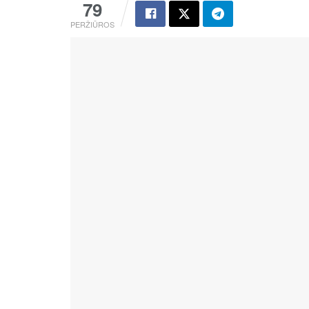
79
PERŽIŪROS