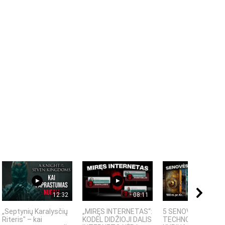
12:32
08:11
08:
„Septynių Karalysčių
„MIRĘS INTERNETAS“:
5 SENOVĖS
Riteris" – kai
KODĖL DIDŽIOJI DALIS
TECHNOLOGIJOS,