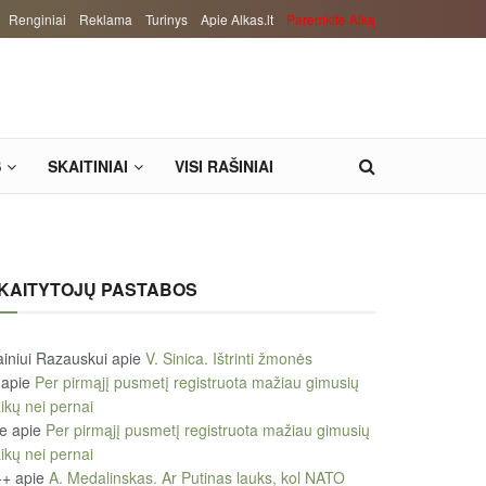
Renginiai
Reklama
Turinys
Apie Alkas.lt
Paremkite Alką
S
SKAITINIAI
VISI RAŠINIAI
KAITYTOJŲ PASTABOS
iniui Razauskui
apie
V. Sinica. Ištrinti žmonės
apie
Per pirmąjį pusmetį registruota mažiau gimusių
ikų nei pernai
le
apie
Per pirmąjį pusmetį registruota mažiau gimusių
ikų nei pernai
++
apie
A. Medalinskas. Ar Putinas lauks, kol NATO