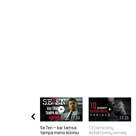
17:50
12:25
Se7en – kai tamsa
10 įsimintinų
tampa meno kūriniu
detektyvinių serialų