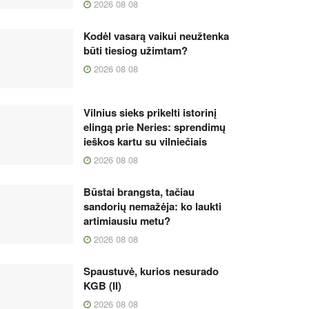
2026 08 08
Kodėl vasarą vaikui neužtenka
būti tiesiog užimtam?
2026 08 08
Vilnius sieks prikelti istorinį
elingą prie Neries: sprendimų
ieškos kartu su vilniečiais
2026 08 08
Būstai brangsta, tačiau
sandorių nemažėja: ko laukti
artimiausiu metu?
2026 08 08
Spaustuvė, kurios nesurado
KGB (II)
2026 08 08