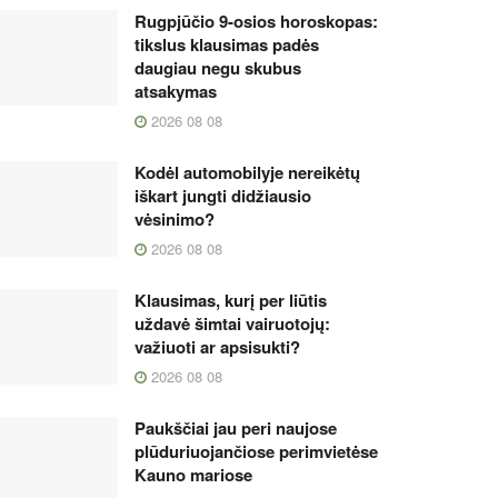
Rugpjūčio 9-osios horoskopas:
tikslus klausimas padės
daugiau negu skubus
atsakymas
2026 08 08
Kodėl automobilyje nereikėtų
iškart jungti didžiausio
vėsinimo?
2026 08 08
Klausimas, kurį per liūtis
uždavė šimtai vairuotojų:
važiuoti ar apsisukti?
2026 08 08
Paukščiai jau peri naujose
plūduriuojančiose perimvietėse
Kauno mariose