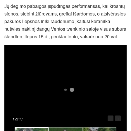
Jų degimo pabaigos įspūdingas performansas, kai krosnių
sienos, stebint žiūrovams, greitai išardomos, o atsivėrusios
pakuros liepsnos ir iki raudonumo įkaitusi keramika
nušvies naktinį dangų Ventos tvenkinio saloje visus suburs
šiandien, liepos 15 d., penktadienio, vakare nuo 20 val.
-
+
1
of 17