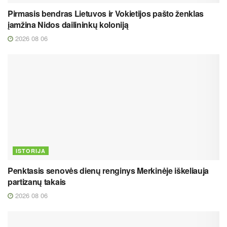
Pirmasis bendras Lietuvos ir Vokietijos pašto ženklas
įamžina Nidos dailininkų koloniją
2026 08 06
ISTORIJA
Penktasis senovės dienų renginys Merkinėje iškeliauja
partizanų takais
2026 08 06