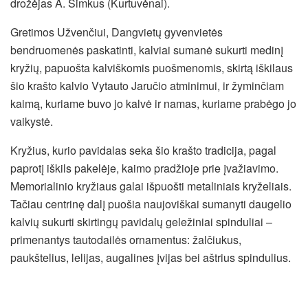
drožėjas A. Šimkus (Kurtuvėnai).
Gretimos Užvenčiui, Dangvietų gyvenvietės
bendruomenės paskatinti, kalviai sumanė sukurti medinį
kryžių, papuošta kalviškomis puošmenomis, skirtą iškilaus
šio krašto kalvio Vytauto Jaručio atminimui, ir žyminčiam
kaimą, kuriame buvo jo kalvė ir namas, kuriame prabėgo jo
vaikystė.
Kryžius, kurio pavidalas seka šio krašto tradicija, pagal
paprotį iškils pakelėje, kaimo pradžioje prie įvažiavimo.
Memorialinio kryžiaus galai išpuošti metaliniais kryželiais.
Tačiau centrinę dalį puošia naujoviškai sumanyti daugelio
kalvių sukurti skirtingų pavidalų geležiniai spinduliai –
primenantys tautodailės ornamentus: žalčiukus,
paukštelius, lelijas, augalines įvijas bei aštrius spindulius.