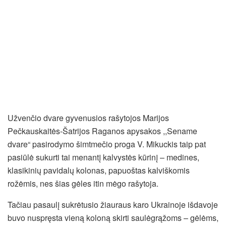
Užvenčio dvare gyvenusios rašytojos Marijos
Pečkauskaitės-Šatrijos Raganos apysakos ,,Sename
dvare“ pasirodymo šimtmečio proga V. Mikuckis taip pat
pasiūlė sukurti tai menantį kalvystės kūrinį – medines,
klasikinių pavidalų kolonas, papuoštas kalviškomis
rožėmis, nes šias gėles itin mėgo rašytoja.
Tačiau pasaulį sukrėtusio žiauraus karo Ukrainoje išdavoje
buvo nuspręsta vieną koloną skirti saulėgrąžoms – gėlėms,