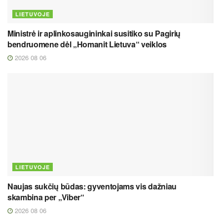
LIETUVOJE
Ministrė ir aplinkosaugininkai susitiko su Pagirių
bendruomene dėl „Homanit Lietuva“ veiklos
2026 08 06
LIETUVOJE
Naujas sukčių būdas: gyventojams vis dažniau
skambina per „Viber“
2026 08 06