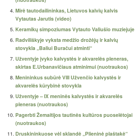
Mirė tautodailininkas, Lietuvos kalvių kalvis
Vytautas Jarutis (video)
Keramikų simpoziumas Vytauto Valiušio muziejuje
Radviliškyje vyksta medžio drožėjų ir kalvių
stovykla „Baliui Buračui atminti“
Užventyje įvyko kalvystės ir akvarelės pleneras,
skirtas E.Urbanavičiaus atminimui (nuotraukos)
Menininkus subūrė VIII Užvenčio kalvystės ir
akvarelės kūrybinė stovykla
Užventyje – IX meninės kalvystės ir akvarelės
pleneras (nuotraukos)
Pagerbti Žemaitijos tautinės kultūros puoselėtojai
(nuotraukos)
Druskininkuose vėl sklandė „Plieninė plaštakė“