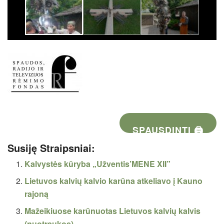
SPAUSDINTI 🖨
Susiję Straipsniai:
Kalvystės kūryba „Užventis’MENE XII”
Lietuvos kalvių kalvio karūna atkeliavo į Kauno
rajoną
Mažeikiuose karūnuotas Lietuvos kalvių kalvis
(nuotraukos)