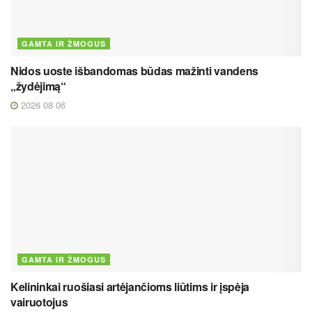
GAMTA IR ŽMOGUS
Nidos uoste išbandomas būdas mažinti vandens
„žydėjimą“
2026 08 06
GAMTA IR ŽMOGUS
Kelininkai ruošiasi artėjančioms liūtims ir įspėja
vairuotojus