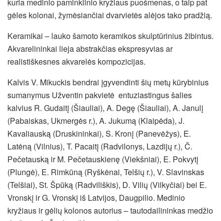
kuria medinio paminklinio kryžiaus puošmenas, o taip pat
gėles kolonai, žymėsiančiai dvarvietės alėjos tako pradžią.
Keramikai – lauko šamoto keramikos skulptūrinius žibintus.
Akvarelininkai lieja abstrakčias ekspresyvias ar
realistiškesnes akvarelės kompozicijas.
Kalvis V. Mikuckis bendrai įgyvendinti šių metų kūrybinius
sumanymus Užventin pakvietė entuziastingus šalies
kalvius R. Gudaitį (Šiauliai), A. Degę (Šiauliai), A. Janulį
(Pabaiskas, Ukmergės r.), A. Jukumą (Klaipėda), J.
Kavaliauską (Druskininkai), S. Kronį (Panevėžys), E.
Latėną (Vilnius), T. Pacaitį (Radvilonys, Lazdijų r.), Č.
Pečetauską ir M. Pečetauskienę (Viekšniai), E. Pokvytį
(Plungė), E. Rimkūną (Ryškėnai, Telšių r.), V. Slavinskas
(Telšiai), St. Špūką (Radviliškis), D. Vilių (Vilkyčiai) bei E.
Vronskį ir G. Vronskį iš Latvijos, Daugpilio. Medinio
kryžiaus ir gėlių kolonos autorius – tautodailininkas medžio