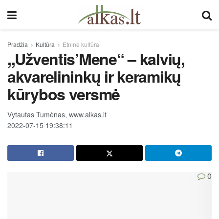
Pradžia
Kultūra
Etninė kultūra
,,Užventis’Mene“ – kalvių,
akvarelininkų ir keramikų
kūrybos versmė
Vytautas Tumėnas, www.alkas.lt
2022-07-15 19:38:11
0