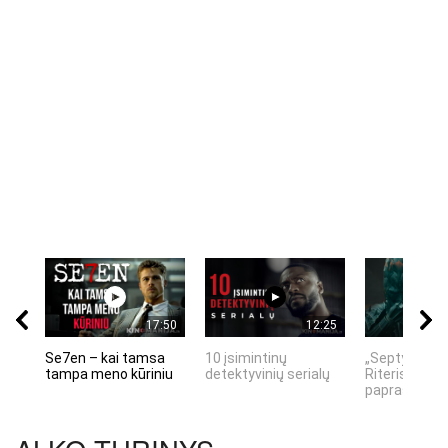
17:50
12:25
Se7en – kai tamsa
10 įsimintinų
„Septynių Ka
tampa meno kūriniu
detektyvinių serialų
Riteris" – kai
paprastumas