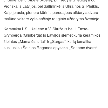
Vronska iš Latvijos, bei dailininkė iš Ukrainos S. Pleikis.
Kaip įprasta, plenero kūrinių parodą bus atidaryta dvaro
malūne vakare vyksiančioje renginio uždarymo šventėje.
Keramikai I. Šliuželienė ir V. Šliuželis bei I. Emse-
Grynberga (Grīnberga) iš Latvijos šiemet kuria keramikos
žibintus ,,Mamatės turtai“ ir ,,Sargas“, kurių tematika
susijusi su Šatrijos Raganos apysaka ,,Sename dvare“.