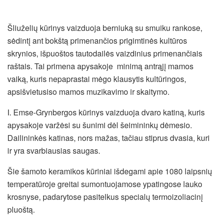
Šliuželių kūrinys vaizduoja berniuką su smuiku rankose,
sėdintį ant bokštą primenančios prigimtinės kultūros
skrynios, išpuoštos tautodailės vaizdinius primenančiais
raštais. Tai primena apysakoje minimą antrąjį mamos
vaiką, kuris nepaprastai mėgo klausytis kultūringos,
apsišvietusiso mamos muzikavimo ir skaitymo.
I. Emse-Grynbergos kūrinys vaizduoja dvaro katiną, kuris
apysakoje varžėsi su šunimi dėl šeimininkų dėmesio.
Dailininkės katinas, nors mažas, tačiau stiprus dvasia, kuri
ir yra svarbiausias saugas.
Šie šamoto keramikos kūriniai išdegami apie 1080 laipsnių
temperatūroje greitai sumontuojamose ypatingose lauko
krosnyse, padarytose pasitelkus specialų termoizoliacinį
pluoštą.