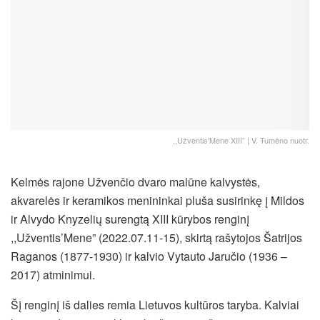
,,Užventis’Mene XIII” | V. Tumėno nuotr.
Kelmės rajone Užvenčio dvaro malūne kalvystės,
akvarelės ir keramikos menininkai pluša susirinkę į Mildos
ir Alvydo Knyzelių surengtą XIII kūrybos renginį
,,Užventis’Mene” (2022.07.11-15), skirtą rašytojos Šatrijos
Raganos (1877-1930) ir kalvio Vytauto Jaručio (1936 –
2017) atminimui.
Šį renginį iš dalies remia Lietuvos kultūros taryba. Kalviai