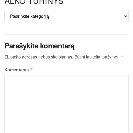
ALKO TURINYS
ALKO
TURINYS
Parašykite komentarą
El. pašto adresas nebus skelbiamas.
Būtini laukeliai pažymėti
*
Komentaras
*