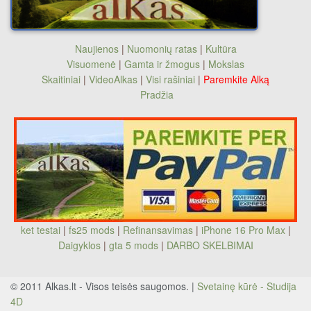
Naujienos
|
Nuomonių ratas
|
Kultūra
Visuomenė
|
Gamta ir žmogus
|
Mokslas
Skaitiniai
|
VideoAlkas
|
Visi rašiniai
|
Paremkite Alką
Pradžia
ket testai
|
fs25 mods
|
Refinansavimas
|
iPhone 16 Pro Max
|
Daigyklos
|
gta 5 mods
|
DARBO SKELBIMAI
© 2011 Alkas.lt - Visos teisės saugomos. |
Svetainę kūrė - Studija
4D