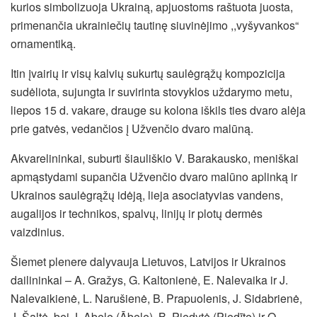
kurios simbolizuoja Ukrainą, apjuostoms raštuota juosta,
primenančia ukrainiečių tautinę siuvinėjimo ,,vyšyvankos“
ornamentiką.
Itin įvairių ir visų kalvių sukurtų saulėgrąžų kompozicija
sudėliota, sujungta ir suvirinta stovyklos uždarymo metu,
liepos 15 d. vakare, drauge su kolona iškils ties dvaro alėja
prie gatvės, vedančios į Užvenčio dvaro malūną.
Akvarelininkai, suburti šiauliškio V. Barakausko, meniškai
apmąstydami supančia Užvenčio dvaro malūno aplinką ir
Ukrainos saulėgrąžų idėją, lieja asociatyvias vandens,
augalijos ir technikos, spalvų, linijų ir plotų dermės
vaizdinius.
Šiemet plenere dalyvauja Lietuvos, Latvijos ir Ukrainos
dailininkai – A. Gražys, G. Kaltonienė, E. Nalevaika ir J.
Nalevaikienė, L. Narušienė, B. Prapuolenis, J. Sidabrienė,
J. Šaltė, bei J. Abele (Ābele), B. Piedytė (Piedīte) ir O.