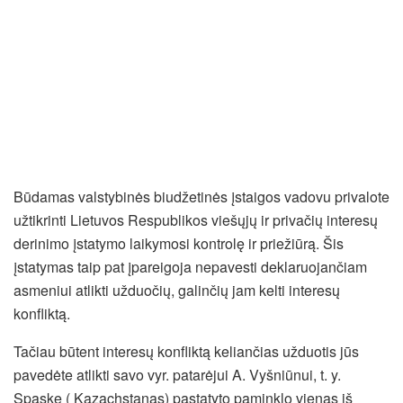
Būdamas valstybinės biudžetinės įstaigos vadovu privalote
užtikrinti Lietuvos Respublikos viešųjų ir privačių interesų
derinimo įstatymo laikymosi kontrolę ir priežiūrą. Šis
įstatymas taip pat įpareigoja nepavesti deklaruojančiam
asmeniui atlikti užduočių, galinčių jam kelti interesų
konfliktą.
Tačiau būtent interesų konfliktą keliančias užduotis jūs
pavedėte atlikti savo vyr. patarėjui A. Vyšniūnui, t. y.
Spaske ( Kazachstanas) pastatyto paminklo vienas iš