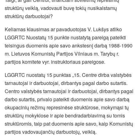
struktūrų veiklą, vadovauti buvę tokių nusikalstamų
struktūrų darbuotojai?
Keliamas klausimas ar pavaduotojas V. Lukšys atliko
LGGRTC Nuostatų 15 punkte nustatytą pareigą pateikti
teisingus duomenis apie savo ankstesnį darbą 1988-1990
m. Lietuvos Komunistų Partijos Vilniaus m. Tarybų r.
partijos komitete vyr. instruktoriaus pareigose.
LGGRTC nuostatų 15 punktas „15. Centre dirba valstybės
tarnautojai ir darbuotojai, dirbantys pagal darbo sutartis.
Centro valstybės tarnautojai ir darbuotojai, dirbantys pagal
darbo sutartis, privalo pateikti duomenis apie savo darbą
okupacinių režimų represinėse struktūrose, mokymąsi tų
struktūrų mokyklose ir apie bendradarbiavimą su tomis
struktūromis, taip pat duomenis apie savo, kaip Komunistų
partijos vadovaujančių darbuotojų, veiklą.