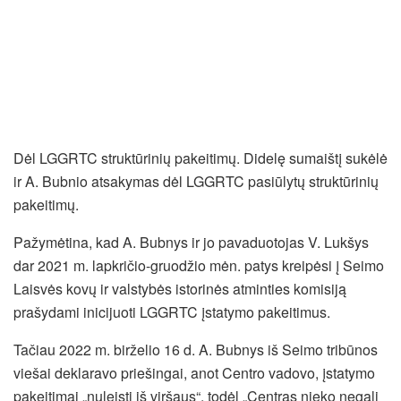
Dėl LGGRTC struktūrinių pakeitimų. Didelę sumaištį sukėlė
ir A. Bubnio atsakymas dėl LGGRTC pasiūlytų struktūrinių
pakeitimų.
Pažymėtina, kad A. Bubnys ir jo pavaduotojas V. Lukšys
dar 2021 m. lapkričio-gruodžio mėn. patys kreipėsi į Seimo
Laisvės kovų ir valstybės istorinės atminties komisiją
prašydami inicijuoti LGGRTC įstatymo pakeitimus.
Tačiau 2022 m. birželio 16 d. A. Bubnys iš Seimo tribūnos
viešai deklaravo priešingai, anot Centro vadovo, įstatymo
pakeitimai „nuleisti iš viršaus“, todėl „Centras nieko negali