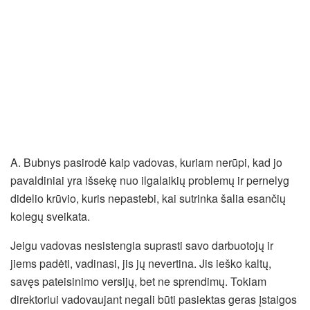
A. Bubnys pasirodė kaip vadovas, kuriam nerūpi, kad jo
pavaldiniai yra išsekę nuo ilgalaikių problemų ir pernelyg
didelio krūvio, kuris nepastebi, kai sutrinka šalia esančių
kolegų sveikata.
Jeigu vadovas nesistengia suprasti savo darbuotojų ir
jiems padėti, vadinasi, jis jų nevertina. Jis ieško kaltų,
savęs pateisinimo versijų, bet ne sprendimų. Tokiam
direktoriui vadovaujant negali būti pasiektas geras įstaigos