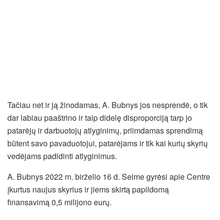
Tačiau net ir ją žinodamas, A. Bubnys jos nesprendė, o tik
dar labiau paaštrino ir taip didelę disproporciją tarp jo
patarėjų ir darbuotojų atlyginimų, priimdamas sprendimą
būtent savo pavaduotojui, patarėjams ir tik kai kurių skyrių
vedėjams padidinti atlyginimus.
A. Bubnys 2022 m. birželio 16 d. Seime gyrėsi apie Centre
įkurtus naujus skyrius ir jiems skirtą papildomą
finansavimą 0,5 milijono eurų.