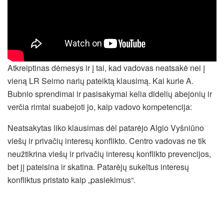
Atkreiptinas dėmesys ir į tai, kad vadovas neatsakė nei į
vieną LR Seimo narių pateiktą klausimą. Kai kurie A.
Bubnio sprendimai ir pasisakymai kelia didelių abejonių ir
verčia rimtai suabejoti jo, kaip vadovo kompetencija:
Neatsakytas liko klausimas dėl patarėjo Algio Vyšniūno
viešų ir privačių interesų konflikto. Centro vadovas ne tik
neužtikrina viešų ir privačių interesų konflikto prevencijos,
bet jį pateisina ir skatina. Patarėjų sukeltus interesų
konfliktus pristato kaip „pasiekimus“.