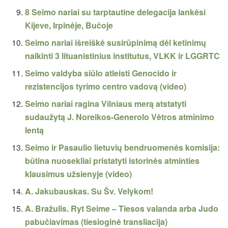
8 Seimo nariai su tarptautine delegacija lankėsi
Kijeve, Irpinėje, Bučoje
Seimo nariai išreiškė susirūpinimą dėl ketinimų
naikinti 3 lituanistinius institutus, VLKK ir LGGRTC
Seimo valdyba siūlo atleisti Genocido ir
rezistencijos tyrimo centro vadovą (video)
Seimo nariai ragina Vilniaus merą atstatyti
sudaužytą J. Noreikos-Generolo Vėtros atminimo
lentą
Seimo ir Pasaulio lietuvių bendruomenės komisija:
būtina nuosekliai pristatyti istorinės atminties
klausimus užsienyje (video)
A. Jakubauskas. Su Šv. Velykom!
A. Bražulis. Ryt Seime – Tiesos valanda arba Judo
pabučiavimas (tiesioginė transliacija)