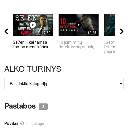
17:50
12:25
Se7en – kai tamsa
10 įsimintinų
„Septynių Ka
tampa meno kūriniu
detektyvinių serialų
Riteris" – kai
paprastumas
ALKO TURINYS
ALKO
TURINYS
Pastabos
3
Povilas
4 metai ago