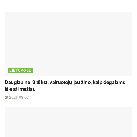
LIETUVOJE
Daugiau nei 3 tūkst. vairuotojų jau žino, kaip degalams
išleisti mažiau
2026 08 07