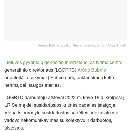
Arūnas Bubnys atsako į Seimo narių klausimus | Alkas.lt nuotr.
Lietuvos gyventojų genocido ir rezistencijos tyrimo centro
generalinio direktoriaus (LGGRTC)
Arūno Bubnio
nepateikti atsakymai į Seimo narių paklausimus kelia
nerimą dėl įstaigos ateities.
LGGRTC darbuotojų atstovai 2022 m. kovo 15 d. kreipėsi į
LR Seimą dėl susidariusios kritinės padėties įstaigoje.
Viena iš nurodytų susidariusios padėties priežasčių yra
vadovo nekomunikavimas su kolektyvu ir darbuotojų
atstovais.