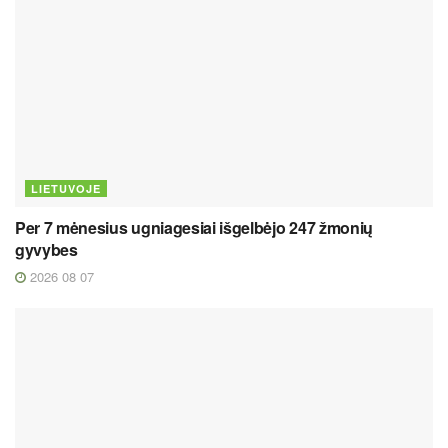
LIETUVOJE
Per 7 mėnesius ugniagesiai išgelbėjo 247 žmonių
gyvybes
2026 08 07