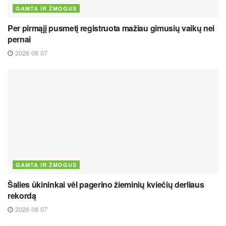
GAMTA IR ŽMOGUS
Per pirmąjį pusmetį registruota mažiau gimusių vaikų nei
pernai
2026 08 07
GAMTA IR ŽMOGUS
Šalies ūkininkai vėl pagerino žieminių kviečių derliaus
rekordą
2026 08 07