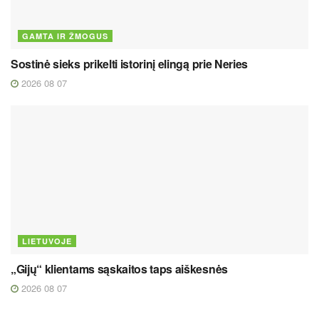
GAMTA IR ŽMOGUS
Sostinė sieks prikelti istorinį elingą prie Neries
2026 08 07
LIETUVOJE
„Gijų“ klientams sąskaitos taps aiškesnės
2026 08 07