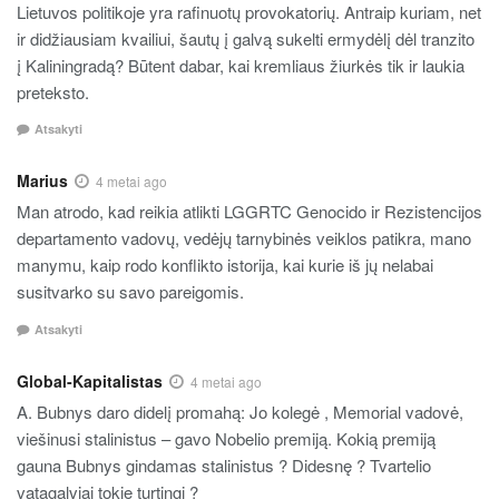
Lietuvos politikoje yra rafinuotų provokatorių. Antraip kuriam, net
ir didžiausiam kvailiui, šautų į galvą sukelti ermydėlį dėl tranzito
į Kaliningradą? Būtent dabar, kai kremliaus žiurkės tik ir laukia
preteksto.
Atsakyti
Marius
4 metai ago
Man atrodo, kad reikia atlikti LGGRTC Genocido ir Rezistencijos
departamento vadovų, vedėjų tarnybinės veiklos patikra, mano
manymu, kaip rodo konflikto istorija, kai kurie iš jų nelabai
susitvarko su savo pareigomis.
Atsakyti
Global-Kapitalistas
4 metai ago
A. Bubnys daro didelį promahą: Jo kolegė , Memorial vadovė,
viešinusi stalinistus – gavo Nobelio premiją. Kokią premiją
gauna Bubnys gindamas stalinistus ? Didesnę ? Tvartelio
vatagalviai tokie turtingi ?