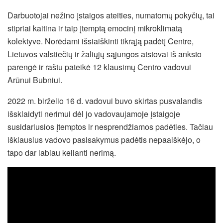
Darbuotojai nežino įstaigos ateities, numatomų pokyčių, tai
stipriai kaitina ir taip įtemptą emocinį mikroklimatą
kolektyve. Norėdami išsiaiškinti tikrąją padėtį Centre,
Lietuvos valstiečių ir žaliųjų sąjungos atstovai iš anksto
parengė ir raštu pateikė 12 klausimų Centro vadovui
Arūnui Bubniui.
2022 m. birželio 16 d. vadovui buvo skirtas pusvalandis
išsklaidyti nerimui dėl jo vadovaujamoje įstaigoje
susidariusios įtemptos ir nesprendžiamos padėties. Tačiau
išklausius vadovo pasisakymus padėtis nepaaiškėjo, o
tapo dar labiau kelianti nerimą.