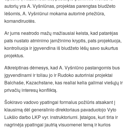
autorių yra A. Vyšniūnas, projektas parengtas biudžeto
lėšomis, A. Vyšniūnui mokama autorinė priežiūra,
komandiruotės.
Ar jums neatrodo mažų mažiausiai keista, kad patarėjas
pats nustato atminimo įamžinimo kryptis, pats projektuoja,
kontroliuoja ir įgyvendina iš biudžeto lėšų savo sukurtus
projektus.
Atkreiptinas dėmesys, kad A. Vyšniūno pastangomis bus
įgyvendinami ir toliau jo ir Rudoko autoriniai projektai
Balchaše, Kazachstane, kas realiai kelia galimai viešųjų ir
privačių interesų konfliktą.
Šokiravo vadovo ypatingai formalus požiūris atsakant į
klausimą dėl generalinio direktoriaus pavaduotojo Vyto
Lukšio darbo LKP vyr. instruktoriumi. Įstaigos, kuri tiria ir
nagrinėja ypatingai jautrią visuomenei temą ir kurios