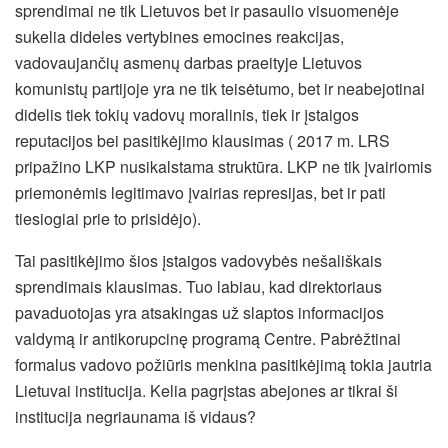
sprendimai ne tik Lietuvos bet ir pasaulio visuomenėje
sukelia dideles vertybines emocines reakcijas,
vadovaujančių asmenų darbas praeityje Lietuvos
komunistų partijoje yra ne tik teisėtumo, bet ir neabejotinai
didelis tiek tokių vadovų moralinis, tiek ir įstaigos
reputacijos bei pasitikėjimo klausimas ( 2017 m. LRS
pripažino LKP nusikalstama struktūra. LKP ne tik įvairiomis
priemonėmis legitimavo įvairias represijas, bet ir pati
tiesiogiai prie to prisidėjo).
Tai pasitikėjimo šios įstaigos vadovybės nešališkais
sprendimais klausimas. Tuo labiau, kad direktoriaus
pavaduotojas yra atsakingas už slaptos informacijos
valdymą ir antikorupcinę programą Centre. Pabrėžtinai
formalus vadovo požiūris menkina pasitikėjimą tokia jautria
Lietuvai institucija. Kelia pagrįstas abejones ar tikrai ši
institucija negriaunama iš vidaus?