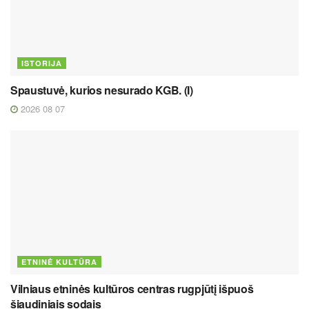
ISTORIJA
Spaustuvė, kurios nesurado KGB. (I)
2026 08 07
ETNINĖ KULTŪRA
Vilniaus etninės kultūros centras rugpjūtį išpuoš
šiaudiniais sodais