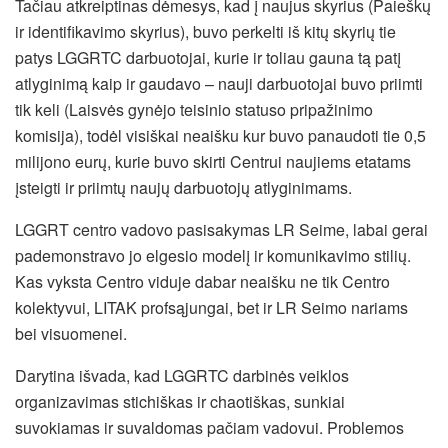
Tačiau atkreiptinas dėmesys, kad į naujus skyrius (Paieškų
ir identifikavimo skyrius), buvo perkelti iš kitų skyrių tie
patys LGGRTC darbuotojai, kurie ir toliau gauna tą patį
atlyginimą kaip ir gaudavo – nauji darbuotojai buvo priimti
tik keli (Laisvės gynėjo teisinio statuso pripažinimo
komisija), todėl visiškai neaišku kur buvo panaudoti tie 0,5
milijono eurų, kurie buvo skirti Centrui naujiems etatams
įsteigti ir priimtų naujų darbuotojų atlyginimams.
LGGRT centro vadovo pasisakymas LR Seime, labai gerai
pademonstravo jo elgesio modelį ir komunikavimo stilių.
Kas vyksta Centro viduje dabar neaišku ne tik Centro
kolektyvui, LITAK profsąjungai, bet ir LR Seimo nariams
bei visuomenei.
Darytina išvada, kad LGGRTC darbinės veiklos
organizavimas stichiškas ir chaotiškas, sunkiai
suvokiamas ir suvaldomas pačiam vadovui. Problemos