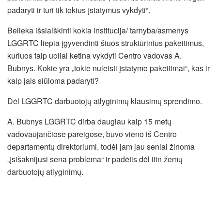
padaryti ir turi tik tokius įstatymus vykdyti“.
Belieka išsiaiškinti kokia institucija/ tarnyba/asmenys
LGGRTC liepia įgyvendinti šiuos struktūrinius pakeitimus,
kuriuos taip uoliai ketina vykdyti Centro vadovas A.
Bubnys. Kokie yra „tokie nuleisti įstatymo pakeitimai“, kas ir
kaip jais siūloma padaryti?
Dėl LGGRTC darbuotojų atlyginimų klausimų sprendimo.
A. Bubnys LGGRTC dirba daugiau kaip 15 metų
vadovaujančiose pareigose, buvo vieno iš Centro
departamentų direktoriumi, todėl jam jau seniai žinoma
„įsišaknijusi sena problema“ ir padėtis dėl itin žemų
darbuotojų atlyginimų.