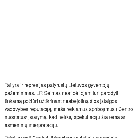
Tai yra ir represijas patyrusių Lietuvos gyventojų
pažeminimas. LR Seimas neatidėliojant turi parodyti
tinkamą požiūrį užtikrinant neabejotiną šios įstaigos
vadovybės reputaciją, įnešti reikiamus apribojimus į Centro
nuostatus/ įstatymą, kad neliktų spekuliacijų šia tema ar
asmeninių interpretacijų.
Taigi, ar gali Centrui, tiriančiam sovietinių represinių