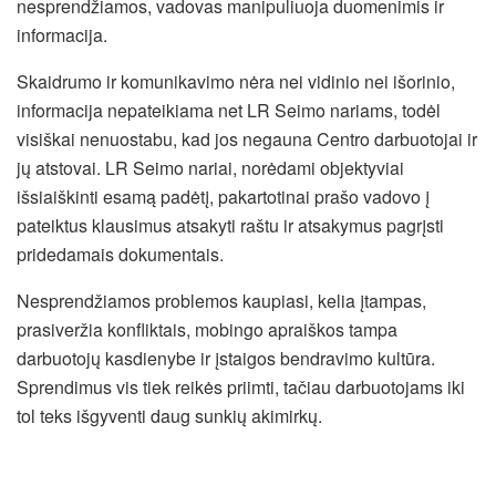
nesprendžiamos, vadovas manipuliuoja duomenimis ir
informacija.
Skaidrumo ir komunikavimo nėra nei vidinio nei išorinio,
informacija nepateikiama net LR Seimo nariams, todėl
visiškai nenuostabu, kad jos negauna Centro darbuotojai ir
jų atstovai. LR Seimo nariai, norėdami objektyviai
išsiaiškinti esamą padėtį, pakartotinai prašo vadovo į
pateiktus klausimus atsakyti raštu ir atsakymus pagrįsti
pridedamais dokumentais.
Nesprendžiamos problemos kaupiasi, kelia įtampas,
prasiveržia konfliktais, mobingo apraiškos tampa
darbuotojų kasdienybe ir įstaigos bendravimo kultūra.
Sprendimus vis tiek reikės priimti, tačiau darbuotojams iki
tol teks išgyventi daug sunkių akimirkų.