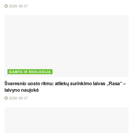
2026 08 07
GAMTA IR EKOLOGIJA
Švaresnio uosto ritmu: atliekų surinkimo laivas „Rasa“ –
laivyno naujokė
2026 08 07