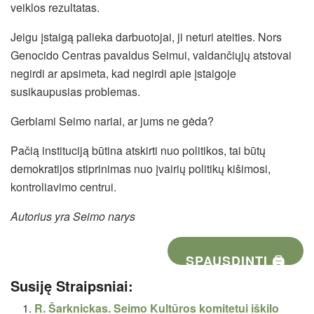
veiklos rezultatas.
Jeigu įstaigą palieka darbuotojai, ji neturi ateities. Nors
Genocido Centras pavaldus Seimui, valdančiųjų atstovai
negirdi ar apsimeta, kad negirdi apie įstaigoje
susikaupusias problemas.
Gerbiami Seimo nariai, ar jums ne gėda?
Pačią instituciją būtina atskirti nuo politikos, tai būtų
demokratijos stiprinimas nuo įvairių politikų kišimosi,
kontroliavimo centrui.
Autorius yra Seimo narys
SPAUSDINTI 🖨
Susiję Straipsniai:
R. Šarknickas. Seimo Kultūros komitetui iškilo