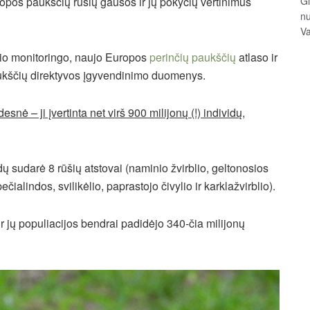
Gi
opos paukščių rūšių gausos ir jų pokyčių vertinimus
n
Va
nio monitoringo, naujo Europos
perinčių paukščių
atlaso ir
ukščių direktyvos įgyvendinimo duomenys.
desnė – ji įvertinta net virš 900 milijonų (!) individų,
ų sudarė 8 rūšių atstovai (naminio žvirblio, geltonosios
čialindos, svilikėlio, paprastojo čivylio ir karklažvirblio).
r jų populiacijos bendrai padidėjo 340-čia milijonų