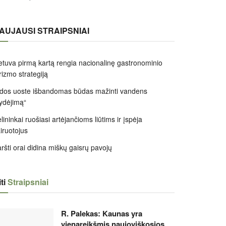
AUJAUSI STRAIPSNIAI
etuva pirmą kartą rengia nacionalinę gastronominio
rizmo strategiją
dos uoste išbandomas būdas mažinti vandens
ydėjimą“
lininkai ruošiasi artėjančioms liūtims ir įspėja
iruotojus
ršti orai didina miškų gaisrų pavojų
ti
Straipsniai
R. Palekas: Kaunas yra
vienareikšmis naujoviškosios