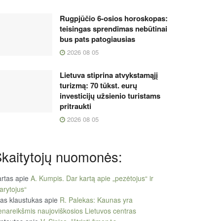
Rugpjūčio 6-osios horoskopas:
teisingas sprendimas nebūtinai
bus pats patogiausias
2026 08 05
Lietuva stiprina atvykstamąjį
turizmą: 70 tūkst. eurų
investicijų užsienio turistams
pritraukti
2026 08 05
kaitytojų nuomonės:
rtas
apie
A. Kumpis. Dar kartą apie „pezėtojus“ ir
arytojus“
tas klaustukas
apie
R. Palekas: Kaunas yra
enareikšmis naujoviškosios Lietuvos centras