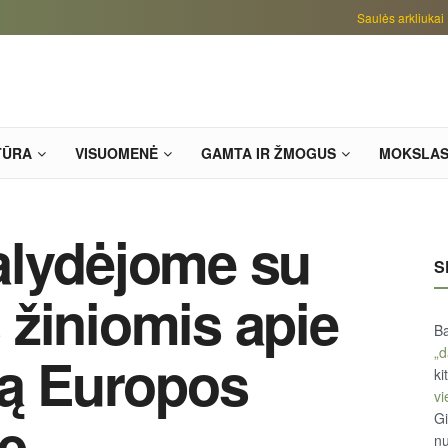
Saulės arkliukai
TŪRA
VISUOMENĖ
GAMTA IR ŽMOGUS
MOKSLA
alydėjome su
S
žiniomis apie
Ba
„d
ią Europos
ki
vi
ę
Gi
n