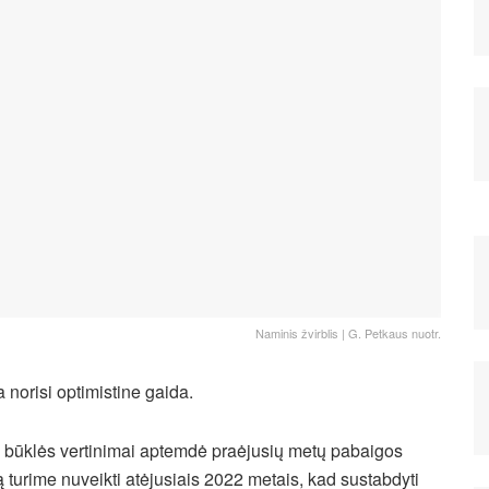
Naminis žvirblis | G. Petkaus nuotr.
 norisi optimistine gaida.
ų būklės vertinimai aptemdė praėjusių metų pabaigos
ą turime nuveikti atėjusiais 2022 metais, kad sustabdyti