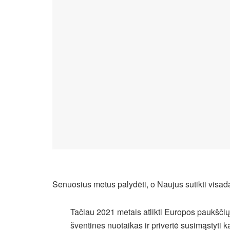
Senuosius metus palydėti, o Naujus sutikti visada
Tačiau 2021 metais atlikti Europos paukšči
šventines nuotaikas ir privertė susimąstyti k