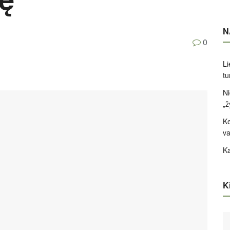
N
0
Li
tu
Ni
„ž
Ke
va
Ka
Ki