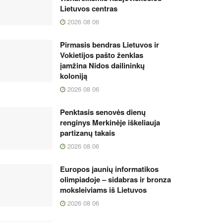
Lietuvos centras
2026 08 06
Pirmasis bendras Lietuvos ir
Vokietijos pašto ženklas
įamžina Nidos dailininkų
koloniją
2026 08 06
Penktasis senovės dienų
renginys Merkinėje iškeliauja
partizanų takais
2026 08 06
Europos jaunių informatikos
olimpiadoje – sidabras ir bronza
moksleiviams iš Lietuvos
2026 08 06