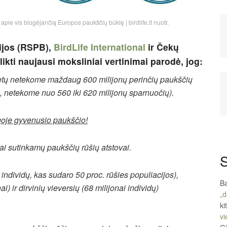
e vis blogėjančią Europos paukščių būklę | birdlife.lt nuotr.
ijos (RSPB),
BirdLife International
ir Čekų
ikti naujausi moksliniai vertinimai parodė, jog:
tų netekome maždaug 600 milijonų perinčių paukščių
, netekome nuo 560 iki 620 milijonų sparnuočių).
goje gyvenusio paukščio
!
iai sutinkamų paukščių rūšių atstovai.
S
individų, kas sudaro 50 proc. rūšies populiacijos),
Ba
i) ir dirvinių vieversių (68 milijonai individų)
„d
ki
vi