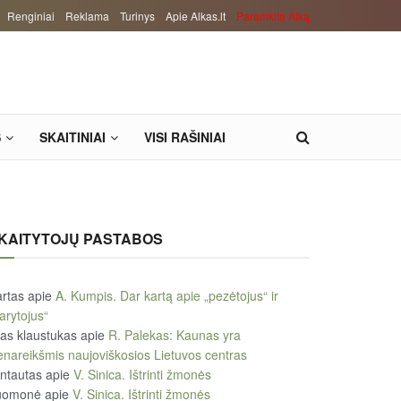
Renginiai
Reklama
Turinys
Apie Alkas.lt
Paremkite Alką
S
SKAITINIAI
VISI RAŠINIAI
KAITYTOJŲ PASTABOS
rtas
apie
A. Kumpis. Dar kartą apie „pezėtojus“ ir
arytojus“
tas klaustukas
apie
R. Palekas: Kaunas yra
enareikšmis naujoviškosios Lietuvos centras
ntautas
apie
V. Sinica. Ištrinti žmonės
uomonė
apie
V. Sinica. Ištrinti žmonės