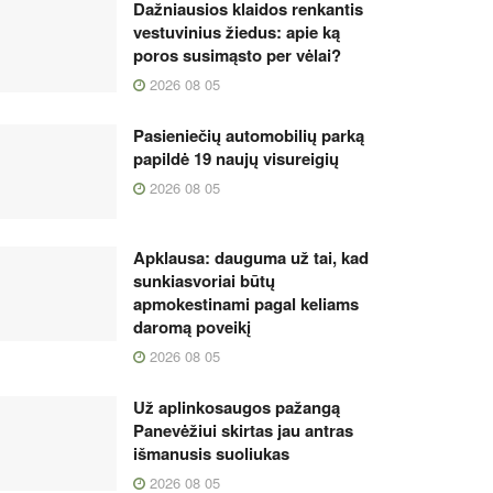
Dažniausios klaidos renkantis
vestuvinius žiedus: apie ką
poros susimąsto per vėlai?
2026 08 05
Pasieniečių automobilių parką
papildė 19 naujų visureigių
2026 08 05
Apklausa: dauguma už tai, kad
sunkiasvoriai būtų
apmokestinami pagal keliams
daromą poveikį
2026 08 05
Už aplinkosaugos pažangą
Panevėžiui skirtas jau antras
išmanusis suoliukas
2026 08 05