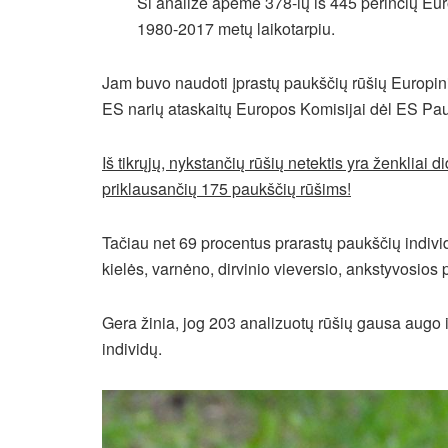
Ši analizė apėmė 378-ių iš 445 perinčių Eur
1980-2017 metų laikotarpiu.
Jam buvo naudoti įprastų paukščių rūšių Europi
ES narių ataskaitų Europos Komisijai dėl ES Pa
Iš tikrųjų, nykstančių rūšių netektis yra ženkliai di
priklausančių 175 paukščių rūšims!
Tačiau net 69 procentus prarastų paukščių individ
kielės, varnėno, dirvinio vieversio, ankstyvosios pe
Gera žinia, jog 203 analizuotų rūšių gausa augo i
individų.