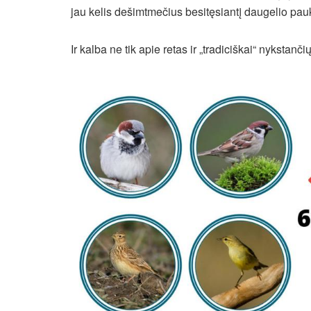
jau kelis dešimtmečius besitęsiantį daugelio pau
Ir kalba ne tik apie retas ir „tradiciškai“ nykstanči