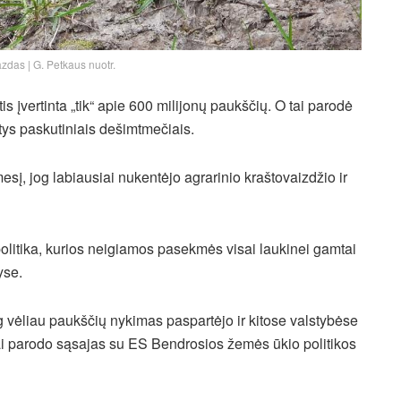
zdas | G. Petkaus nuotr.
įvertinta „tik“ apie 600 milijonų paukščių. O tai parodė
tys paskutiniais dešimtmečiais.
esį, jog labiausiai nukentėjo agrarinio kraštovaizdžio ir
litika, kurios neigiamos pasekmės visai laukinei gamtai
yse.
 vėliau paukščių nykimas paspartėjo ir kitose valstybėse
iai parodo sąsajas su ES Bendrosios žemės ūkio politikos