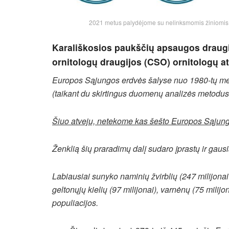
2021 metus palydėjome su nelinksmomis žiniomis api
Karališkosios paukščių apsaugos draug
ornitologų draugijos (CSO) ornitologų atl
Europos Sąjungos erdvės šalyse nuo 1980-tų me
(taikant du skirtingus duomenų analizės metodus
Šiuo atveju, netekome kas šešto Europos Sąjun
Ženklią šių praradimų dalį sudaro įprastų ir gaus
Labiausiai sunyko naminių žvirblių (247 milijonai 
geltonųjų kielių (97 milijonai), varnėnų (75 milijona
populiacijos.