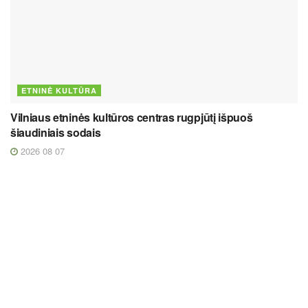
ETNINĖ KULTŪRA
Vilniaus etninės kultūros centras rugpjūtį išpuoš
šiaudiniais sodais
2026 08 07