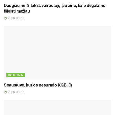
Daugiau nei 3 tūkst. vairuotojų jau žino, kaip degalams
išleisti mažiau
2026 08 07
ISTORIJA
Spaustuvė, kurios nesurado KGB. (I)
2026 08 07