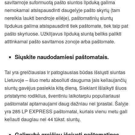
savitarnoje suformuotą pašto siuntos lipduką galima
nemokamai atsispausdinti daugelyje pašto skyrių (tam
nereikia laukti bendroje eilėje), paštomatinių siuntų
lipdukus galima atsispausdinti tiek paštomate, tiek taip pat
pašto skyriuose. Užklijavus lipduką siuntą beliks palikti
atitinkamai pašto savitarnos zonoje arba paštomate.
Siųskite naudodamiesi paštomatais.
Tai yra greičiausias ir patogiausias būdas išsiųsti siuntas
Lietuvoje – šiuo metu absoliuti dauguma jais keliaujančių
siuntų gavėjus pasiekia kitą dieną. Siekiant išlaikyti šiuos
pristatymo rodiklius, šventiniu laikotarpiu populiariausi
paštomatai aptarnaujami daug dažniau nei įprastai. Šalyje
yra 285 LP EXPRESS paštomatai, kuriais vienu metu gali
keliauti daugiau nei 44 tūkst. siuntų.
Galimybė greičiau išsiųsti paštomatines