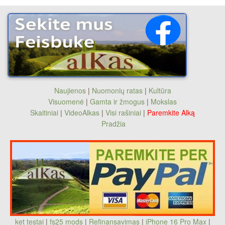
Naujienos
|
Nuomonių ratas
|
Kultūra
Visuomenė
|
Gamta ir žmogus
|
Mokslas
Skaitiniai
|
VideoAlkas
|
Visi rašiniai
|
Paremkite Alką
Pradžia
ket testai
|
fs25 mods
|
Refinansavimas
|
iPhone 16 Pro Max
|