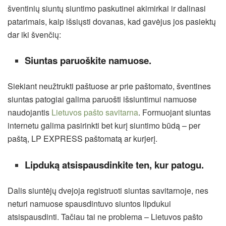
šventinių siuntų siuntimo paskutinei akimirkai ir dalinasi
patarimais, kaip išsiųsti dovanas, kad gavėjus jos pasiektų
dar iki švenčių:
Siuntas paruoškite namuose.
Siekiant neužtrukti paštuose ar prie paštomato, šventines
siuntas patogiai galima paruošti išsiuntimui namuose
naudojantis
Lietuvos pašto savitarna
. Formuojant siuntas
internetu galima pasirinkti bet kurį siuntimo būdą – per
paštą, LP EXPRESS paštomatą ar kurjerį.
Lipduką atsispausdinkite ten, kur patogu.
Dalis siuntėjų dvejoja registruoti siuntas savitarnoje, nes
neturi namuose spausdintuvo siuntos lipdukui
atsispausdinti. Tačiau tai ne problema – Lietuvos pašto