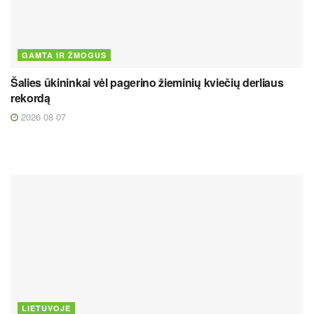
GAMTA IR ŽMOGUS
Šalies ūkininkai vėl pagerino žieminių kviečių derliaus
rekordą
2026 08 07
LIETUVOJE