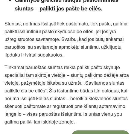
siuntas – palikti jas pašte be eilės.
Siuntas, norimas išsiųsti tiek paštomatu, tiek paštu, galima
palikti išsiuntimui pašto skyriuose be eilės, jei jos yra
užregistruotos savitarnoje. Svarbu, kad jos būtų tinkamai
paruoštos: su savitarnoje apmokėtu siuntimu, užklijuotu
lipduku ir tvirtai supakuotos.
Tinkamai paruoštas siuntas reikia palikti pašto skyriuje
specialiai tam skirtoje vietoje – siuntų palikimo dėžėje arba
vietoje, pažymėtoje iškaba su užrašu „Savitarnos siuntas
palikite čia be eilės“. Šis išsiuntimo būdas itin patogus, kai
norima išsiųsti kelias siuntas – nereikia kiekvienos siuntos
skenuoti paštomate ar registruoti prie klientų aptarnavimo
langelio – visas paruoštas išsiuntimui siuntas vienu ypu
galima palikti tam skirtoje zonoje.