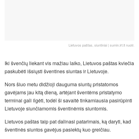
Lietuvos paštas, siuntiniai | sumin.lrt.lt nuotr.
Iki švenčių liekant vis mažiau laiko, Lietuvos paštas kviečia
paskubėti išsiųsti šventines siuntas ir Lietuvoje.
Nors šiuo metu didžioji dauguma siuntų pristatomos
gavėjams jau kitą dieną, artėjant šventėms pristatymo
terminai gali ilgėti, todėl ši savaitė tinkamiausia pasirūpinti
Lietuvoje siunčiamomis šventinėmis siuntomis.
Lietuvos paštas taip pat dalinasi patarimais, ką daryti, kad
šventinės siuntos gavėjus pasiektų kuo greičiau.