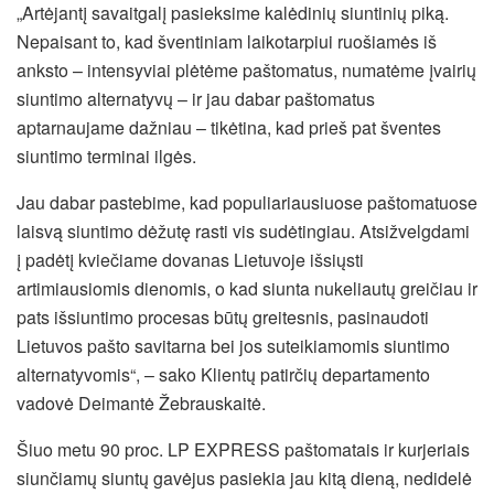
„Artėjantį savaitgalį pasieksime kalėdinių siuntinių piką.
Nepaisant to, kad šventiniam laikotarpiui ruošiamės iš
anksto – intensyviai plėtėme paštomatus, numatėme įvairių
siuntimo alternatyvų – ir jau dabar paštomatus
aptarnaujame dažniau – tikėtina, kad prieš pat šventes
siuntimo terminai ilgės.
Jau dabar pastebime, kad populiariausiuose paštomatuose
laisvą siuntimo dėžutę rasti vis sudėtingiau. Atsižvelgdami
į padėtį kviečiame dovanas Lietuvoje išsiųsti
artimiausiomis dienomis, o kad siunta nukeliautų greičiau ir
pats išsiuntimo procesas būtų greitesnis, pasinaudoti
Lietuvos pašto savitarna bei jos suteikiamomis siuntimo
alternatyvomis“, – sako Klientų patirčių departamento
vadovė Deimantė Žebrauskaitė.
Šiuo metu 90 proc. LP EXPRESS paštomatais ir kurjeriais
siunčiamų siuntų gavėjus pasiekia jau kitą dieną, nedidelė