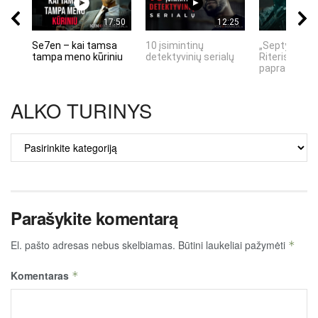
17:50
12:25
Se7en – kai tamsa
10 įsimintinų
„Septynių Ka
tampa meno kūriniu
detektyvinių serialų
Riteris" – kai
paprastumas
ALKO TURINYS
ALKO
TURINYS
Parašykite komentarą
El. pašto adresas nebus skelbiamas.
Būtini laukeliai pažymėti
*
Komentaras
*