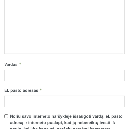
Vardas
*
El. pašto adresas
*
Noriu savo interneto naršyklėje išsaugoti vardą, el. pašto
adresą ir interneto puslapį, kad jų nebereiktų įvesti iš
naujo, kai kitą kartą vėl norėsiu parašyti komentarą.