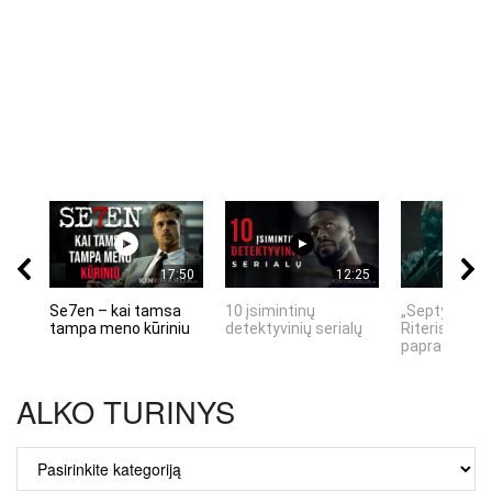
17:50
12:25
Se7en – kai tamsa
10 įsimintinų
„Septynių Ka
tampa meno kūriniu
detektyvinių serialų
Riteris" – kai
paprastumas
ALKO TURINYS
ALKO
TURINYS