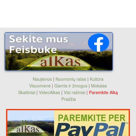
Naujienos
|
Nuomonių ratas
|
Kultūra
Visuomenė
|
Gamta ir žmogus
|
Mokslas
Skaitiniai
|
VideoAlkas
|
Visi rašiniai
|
Paremkite Alką
Pradžia