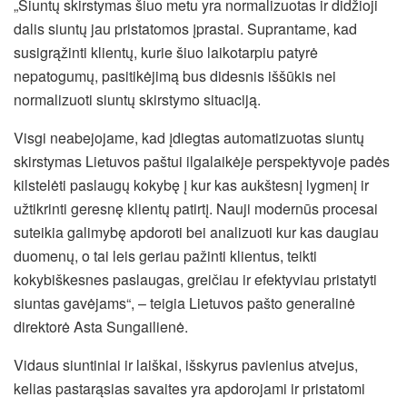
„Siuntų skirstymas šiuo metu yra normalizuotas ir didžioji
dalis siuntų jau pristatomos įprastai. Suprantame, kad
susigrąžinti klientų, kurie šiuo laikotarpiu patyrė
nepatogumų, pasitikėjimą bus didesnis iššūkis nei
normalizuoti siuntų skirstymo situaciją.
Visgi neabejojame, kad įdiegtas automatizuotas siuntų
skirstymas Lietuvos paštui ilgalaikėje perspektyvoje padės
kilstelėti paslaugų kokybę į kur kas aukštesnį lygmenį ir
užtikrinti geresnę klientų patirtį. Nauji modernūs procesai
suteikia galimybę apdoroti bei analizuoti kur kas daugiau
duomenų, o tai leis geriau pažinti klientus, teikti
kokybiškesnes paslaugas, greičiau ir efektyviau pristatyti
siuntas gavėjams“, – teigia Lietuvos pašto generalinė
direktorė Asta Sungailienė.
Vidaus siuntiniai ir laiškai, išskyrus pavienius atvejus,
kelias pastarąsias savaites yra apdorojami ir pristatomi