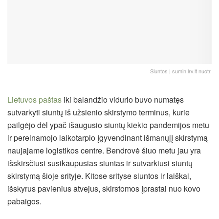
Siuntos | sumin.lrv.lt nuotr.
Lietuvos paštas
iki balandžio vidurio buvo numatęs
sutvarkyti siuntų iš užsienio skirstymo terminus, kurie
pailgėjo dėl ypač išaugusio siuntų kiekio pandemijos metu
ir pereinamojo laikotarpio įgyvendinant išmanųjį skirstymą
naujajame logistikos centre. Bendrovė šiuo metu jau yra
išskirsčiusi susikaupusias siuntas ir sutvarkiusi siuntų
skirstymą šioje srityje. Kitose srityse siuntos ir laiškai,
išskyrus pavienius atvejus, skirstomos įprastai nuo kovo
pabaigos.