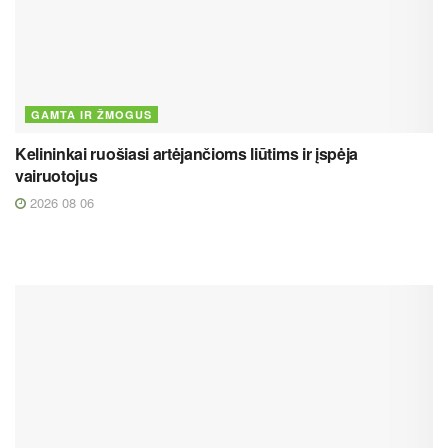
GAMTA IR ŽMOGUS
Kelininkai ruošiasi artėjančioms liūtims ir įspėja
vairuotojus
2026 08 06