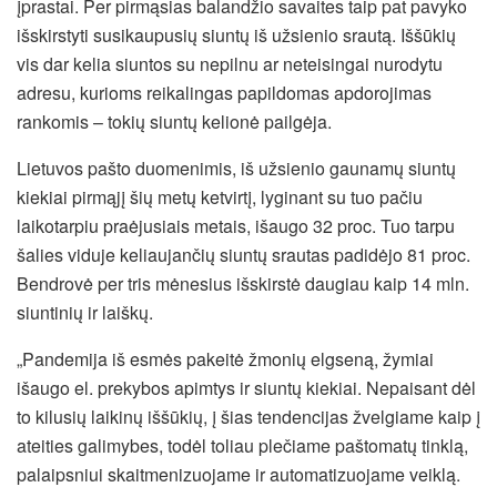
įprastai. Per pirmąsias balandžio savaites taip pat pavyko
išskirstyti susikaupusių siuntų iš užsienio srautą. Iššūkių
vis dar kelia siuntos su nepilnu ar neteisingai nurodytu
adresu, kurioms reikalingas papildomas apdorojimas
rankomis – tokių siuntų kelionė pailgėja.
Lietuvos pašto duomenimis, iš užsienio gaunamų siuntų
kiekiai pirmąjį šių metų ketvirtį, lyginant su tuo pačiu
laikotarpiu praėjusiais metais, išaugo 32 proc. Tuo tarpu
šalies viduje keliaujančių siuntų srautas padidėjo 81 proc.
Bendrovė per tris mėnesius išskirstė daugiau kaip 14 mln.
siuntinių ir laiškų.
„Pandemija iš esmės pakeitė žmonių elgseną, žymiai
išaugo el. prekybos apimtys ir siuntų kiekiai. Nepaisant dėl
to kilusių laikinų iššūkių, į šias tendencijas žvelgiame kaip į
ateities galimybes, todėl toliau plečiame paštomatų tinklą,
palaipsniui skaitmenizuojame ir automatizuojame veiklą.