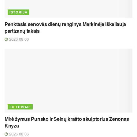
ISTORIJA
Penktasis senovės dienų renginys Merkinėje iškeliauja
partizanų takais
2026 08 06
LIETUVOJE
Mirė žymus Punsko ir Seinų krašto skulptorius Zenonas
Knyza
2026 08 06