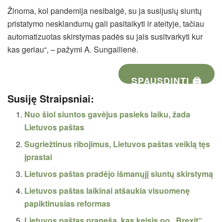
Žinoma, kol pandemija nesibaigė, su ja susijusių siuntų
pristatymo nesklandumų gali pasitaikyti ir ateityje, tačiau
automatizuotas skirstymas padės su jais susitvarkyti kur
kas geriau“, – pažymi A. Sungailienė.
SPAUSDINTI 🖨
Susiję Straipsniai:
Nuo šiol siuntos gavėjus pasieks laiku, žada
Lietuvos paštas
Sugriežtinus ribojimus, Lietuvos paštas veiklą tęs
įprastai
Lietuvos paštas pradėjo išmanųjį siuntų skirstymą
Lietuvos paštas laikinai atšaukia visuomenę
papiktinusias reformas
Lietuvos paštas praneša, kas keisis po „Brexit“