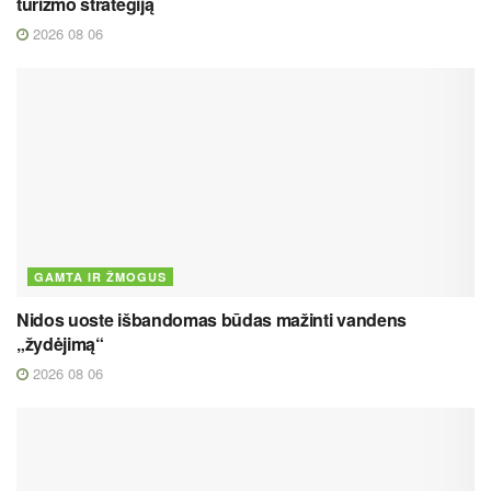
turizmo strategiją
2026 08 06
GAMTA IR ŽMOGUS
Nidos uoste išbandomas būdas mažinti vandens
„žydėjimą“
2026 08 06