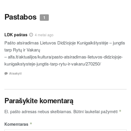
Pastabos
1
LDK paštas
4 metai ago
Pašto atsiradimas Lietuvos Didžiojoje Kunigaikštystėje – jungtis
tarp Rytų ir Vakarų
– alfa.lt/aktualijos/kultura/pasto-atsiradimas-lietuvos-didziojoje-
kunigaikstysteje-jungtis-tarp-rytu-ir-vakaru/270250/
Atsakyti
Parašykite komentarą
El. pašto adresas nebus skelbiamas.
Būtini laukeliai pažymėti
*
Komentaras
*