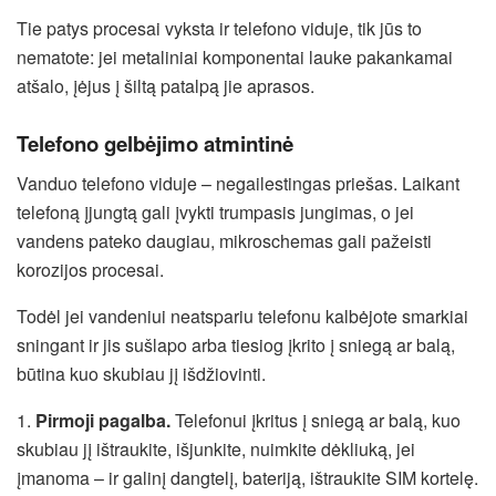
Tie patys procesai vyksta ir telefono viduje, tik jūs to
nematote: jei metaliniai komponentai lauke pakankamai
atšalo, įėjus į šiltą patalpą jie aprasos.
Telefono gelbėjimo atmintinė
Vanduo telefono viduje – negailestingas priešas. Laikant
telefoną įjungtą gali įvykti trumpasis jungimas, o jei
vandens pateko daugiau, mikroschemas gali pažeisti
korozijos procesai.
Todėl jei vandeniui neatspariu telefonu kalbėjote smarkiai
sningant ir jis sušlapo arba tiesiog įkrito į sniegą ar balą,
būtina kuo skubiau jį išdžiovinti.
1.
Pirmoji pagalba.
Telefonui įkritus į sniegą ar balą, kuo
skubiau jį ištraukite, išjunkite, nuimkite dėkliuką, jei
įmanoma – ir galinį dangtelį, bateriją, ištraukite SIM kortelę.