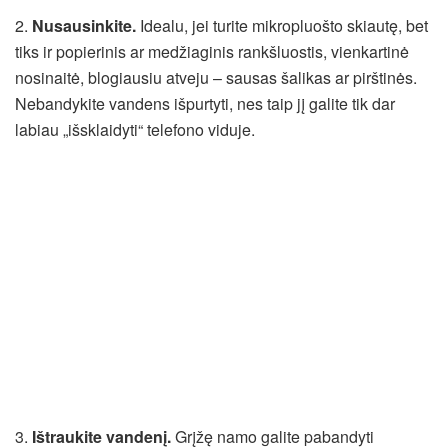
2.
Nusausinkite.
Idealu, jei turite mikropluošto skiautę, bet
tiks ir popierinis ar medžiaginis rankšluostis, vienkartinė
nosinaitė, blogiausiu atveju – sausas šalikas ar pirštinės.
Nebandykite vandens išpurtyti, nes taip jį galite tik dar
labiau „išsklaidyti“ telefono viduje.
3.
Ištraukite vandenį.
Grįžę namo galite pabandyti