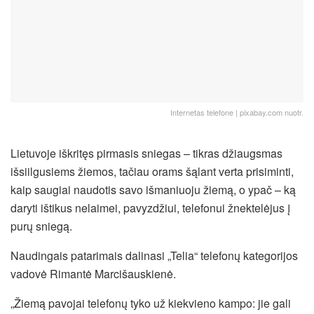
Internetas telefone | pixabay.com nuotr.
Lietuvoje iškritęs pirmasis sniegas – tikras džiaugsmas
išsiilgusiems žiemos, tačiau orams šąlant verta prisiminti,
kaip saugiai naudotis savo išmaniuoju žiemą, o ypač – ką
daryti ištikus nelaimei, pavyzdžiui, telefonui žnektelėjus į
purų sniegą.
Naudingais patarimais dalinasi „Telia“ telefonų kategorijos
vadovė Rimantė Marcišauskienė.
„Žiemą pavojai telefonų tyko už kiekvieno kampo: jie gali