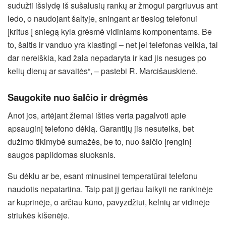
sudužti išslydę iš sušalusių rankų ar žmogui pargriuvus ant
ledo, o naudojant šaltyje, sningant ar tiesiog telefonui
įkritus į sniegą kyla grėsmė vidiniams komponentams. Be
to, šaltis ir vanduo yra klastingi – net jei telefonas veikia, tai
dar nereiškia, kad žala nepadaryta ir kad jis nesuges po
kelių dienų ar savaitės“, – pastebi R. Marcišauskienė.
Saugokite nuo šalčio ir drėgmės
Anot jos, artėjant žiemai išties verta pagalvoti apie
apsauginį telefono dėklą. Garantijų jis nesuteiks, bet
dužimo tikimybė sumažės, be to, nuo šalčio įrenginį
saugos papildomas sluoksnis.
Su dėklu ar be, esant minusinei temperatūrai telefonu
naudotis nepatartina. Taip pat jį geriau laikyti ne rankinėje
ar kuprinėje, o arčiau kūno, pavyzdžiui, kelnių ar vidinėje
striukės kišenėje.