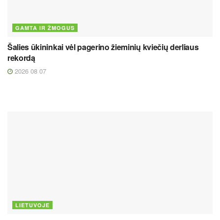
GAMTA IR ŽMOGUS
Šalies ūkininkai vėl pagerino žieminių kviečių derliaus
rekordą
2026 08 07
LIETUVOJE