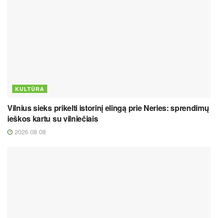
KULTŪRA
Vilnius sieks prikelti istorinį elingą prie Neries: sprendimų
ieškos kartu su vilniečiais
2026 08 08