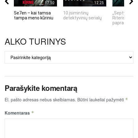
17:50
12:25
Se7en – kai tamsa
10 įsimintinų
„Septynių Ka
tampa meno kūriniu
detektyvinių serialų
Riteris" – kai
paprastumas
ALKO TURINYS
ALKO
TURINYS
Parašykite komentarą
El. pašto adresas nebus skelbiamas.
Būtini laukeliai pažymėti
*
Komentaras
*