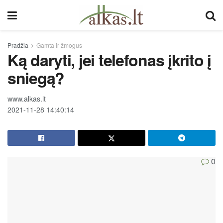
Pradžia
Gamta ir žmogus
Ką daryti, jei telefonas įkrito į
sniegą?
www.alkas.lt
2021-11-28 14:40:14
0