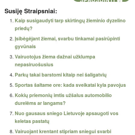
Susiję Straipsniai:
Kaip susigaudyti tarp skirtingų žieminio dyzelino
priedų?
Įsibėgėjant žiemai, svarbu tinkamai pasirūpinti
gyvūnais
Vairuotojus žiema dažnai užklumpa
nepasiruošusius
Parkų takai barstomi kitaip nei šaligatvių
Sportas šaltame ore: kada sveikatai kyla pavojus
Kokių priemonių imtis užšalus automobilio
durelėms ar langams?
Nuo gausaus sniego Lietuvoje apsaugoti vos
keletas pastatų
Vairuojant krentant stipriam sniegui svarbi