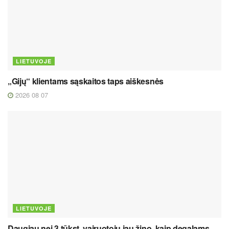
LIETUVOJE
„Gijų“ klientams sąskaitos taps aiškesnės
2026 08 07
LIETUVOJE
Daugiau nei 3 tūkst. vairuotojų jau žino, kaip degalams