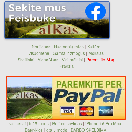
Naujienos
|
Nuomonių ratas
|
Kultūra
Visuomenė
|
Gamta ir žmogus
|
Mokslas
Skaitiniai
|
VideoAlkas
|
Visi rašiniai
|
Paremkite Alką
Pradžia
ket testai
|
fs25 mods
|
Refinansavimas
|
iPhone 16 Pro Max
|
Daigyklos
|
gta 5 mods
|
DARBO SKELBIMAI