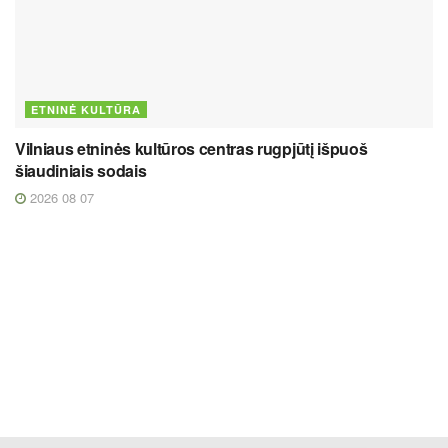
ETNINĖ KULTŪRA
Vilniaus etninės kultūros centras rugpjūtį išpuoš
šiaudiniais sodais
2026 08 07