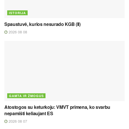
ISTORIJA
Spaustuvė, kurios nesurado KGB (II)
2026 08 08
GAMTA IR ŽMOGUS
Atostogos su keturkoju: VMVT primena, ko svarbu
nepamišti keliaujant ES
2026 08 07