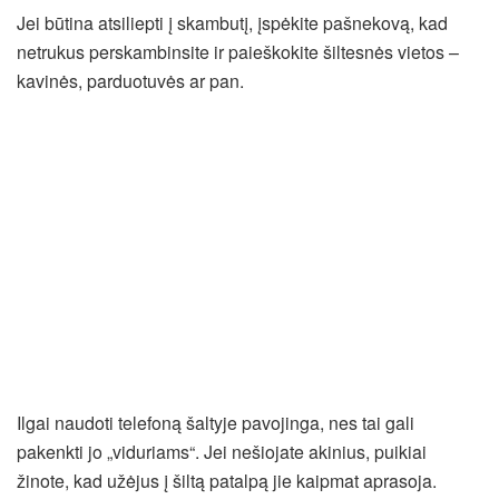
Jei būtina atsiliepti į skambutį, įspėkite pašnekovą, kad
netrukus perskambinsite ir paieškokite šiltesnės vietos –
kavinės, parduotuvės ar pan.
Ilgai naudoti telefoną šaltyje pavojinga, nes tai gali
pakenkti jo „viduriams“. Jei nešiojate akinius, puikiai
žinote, kad užėjus į šiltą patalpą jie kaipmat aprasoja.