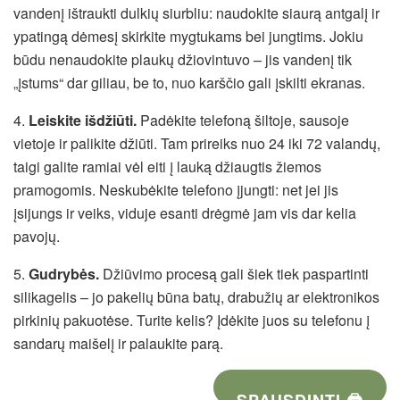
vandenį ištraukti dulkių siurbliu: naudokite siaurą antgalį ir
ypatingą dėmesį skirkite mygtukams bei jungtims. Jokiu
būdu nenaudokite plaukų džiovintuvo – jis vandenį tik
„įstums“ dar giliau, be to, nuo karščio gali įskilti ekranas.
4.
Leiskite išdžiūti.
Padėkite telefoną šiltoje, sausoje
vietoje ir palikite džiūti. Tam prireiks nuo 24 iki 72 valandų,
taigi galite ramiai vėl eiti į lauką džiaugtis žiemos
pramogomis. Neskubėkite telefono įjungti: net jei jis
įsijungs ir veiks, viduje esanti drėgmė jam vis dar kelia
pavojų.
5.
Gudrybės.
Džiūvimo procesą gali šiek tiek paspartinti
silikagelis – jo pakelių būna batų, drabužių ar elektronikos
pirkinių pakuotėse. Turite kelis? Įdėkite juos su telefonu į
sandarų maišelį ir palaukite parą.
SPAUSDINTI 🖨