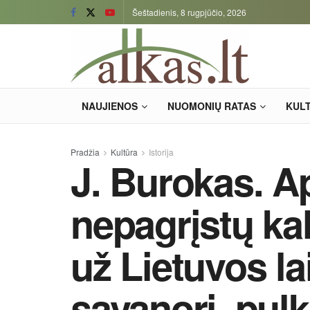
Šeštadienis, 8 rugpjūčio, 2026
NAUJIENOS
NUOMONIŲ RATAS
KUL
Pradžia
Kultūra
Istorija
J. Burokas. 
nepagrįstų ka
už Lietuvos la
savanorį, pul