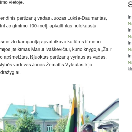
S
imo vietoje.
In
endinis partizanų vadas Juozas Lukša-Daumantas,
Na
int Jo gimimo 100-metį, apkaltintas holokaustu.
In
Na
 šmeižto kampaniją apvainikavo kultūros ir meno
In
mijos įteikimas Mariui Ivaškevičiui, kurio knygoje „Žali“
Na
In
o apšmeižtas, išjuoktas partizanų vyriausias vadas,
Na
stybės vadovas Jonas Žemaitis-Vytautas ir jo
kl
dražygiai.