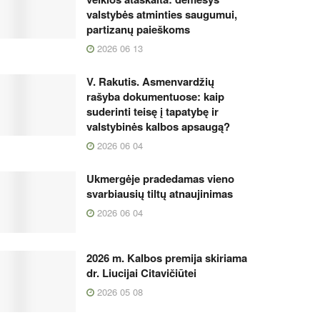
valstybės atminties saugumui,
partizanų paieškoms
2026 06 13
V. Rakutis. Asmenvardžių
rašyba dokumentuose: kaip
suderinti teisę į tapatybę ir
valstybinės kalbos apsaugą?
2026 06 04
Ukmergėje pradedamas vieno
svarbiausių tiltų atnaujinimas
2026 06 04
2026 m. Kalbos premija skiriama
dr. Liucijai Citavičiūtei
2026 05 08