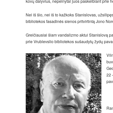
kovų dalyvius, nepelnytai juos paskelbiant prie 
Nei iš šio, nei iš to kažkoks Stanislovas, užsili
bibliotekos fasadinės sienos pritvirtintą Jono No
Greičiausiai šiam vandalizmo aktui Stanislovą p
prie Vrublevslio bibliotekos sušaudytų žydų pava
Vil
buv
Ged
22 
pav
Ram