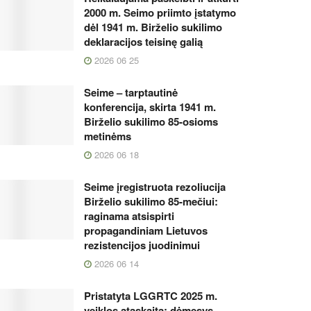
2000 m. Seimo priimto įstatymo
dėl 1941 m. Birželio sukilimo
deklaracijos teisinę galią
2026 06 25
Seime – tarptautinė
konferencija, skirta 1941 m.
Birželio sukilimo 85-osioms
metinėms
2026 06 18
Seime įregistruota rezoliucija
Birželio sukilimo 85-mečiui:
raginama atsispirti
propagandiniam Lietuvos
rezistencijos juodinimui
2026 06 14
Pristatyta LGGRTC 2025 m.
veiklos ataskaita: dėmesys