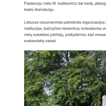
Pastaruoju metu M. Ivaškevičiui dar kartą „atsily
teatro dramaturgu.
Lietuvos visuomeninės patriotinės organizacijos 
institucijas, bažnyčios hierarchus, kviesdamos vie
metų sukakties jubiliejų, prašydamos, kad visose
suskambėtų varpai.