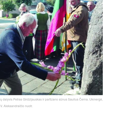
ovų dalyvis Petras Girdzijauskas ir partizano sūnus Saulius Černa. Ukmergė,
V. Aleksandraičio nuotr.