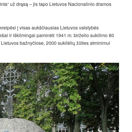
ginta“ už drąsą – jis tapo Lietuvos Nacionalinio dramos
kreipėsi į visas aukščiausias Lietuvos valstybės
šai ir iškilmingai paminėti 1941 m. birželio sukilimo 80
 Lietuvos bažnyčiose, 2000 sukilėlių žūties atminimui