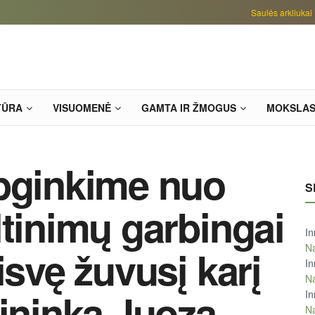
Saulės arkliukai
TŪRA
VISUOMENĖ
GAMTA IR ŽMOGUS
MOKSLA
Apginkime nuo
S
ltinimų garbingai
In
Na
isvę žuvusį karį
In
Na
kininką Juozą
In
Na