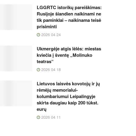
LGGRTC istorikų pareiškimas:
Rusijoje šiandien naikinami ne
tik paminklai – naikinama teisė
prisiminti
2026 04 24
Ukmergėje atgis lėlės: miestas
kviečia į šventę „Molinuko
teatras“
2026 04 18
Lietuvos laisvės kovotojų ir jų
rėmėjų memorialui-
kolumbariumui Leipalingyje
skirta daugiau kaip 200 tūkst.
eurų
2026 04 11