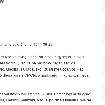
ais
izanams-sukilėliams, 1941-06-29
etuvos valstybę, prieš Parlamento gynėjus, laisvės
dies fronto, „Lietuva be nacizmo“ organizacijos
kio, Giedriaus Grabausko, įžūliai meluodamos, kad
o 13 dieną yra ne OMON, o landsbergininkų aukos, neva
 valstybės laikų tęsiasi iki šiol. Pastaruoju metu ypač
s, Lietuvos partizanų vadus, politinius kalinius, laisvės