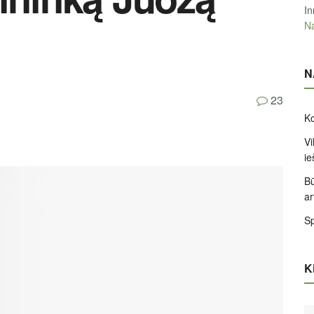
In
Na
N
23
Ko
Vi
ie
Bū
ar
Sp
Ki