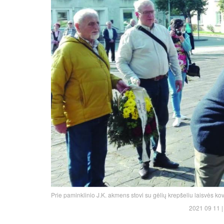
Prie paminklinio J.K. akmens stovi su gėlių krepšeliu laisvės k
2021 09 11 | 