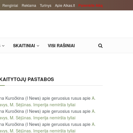
Renginiai
Reklama
Turinys
Apie Alkas.lt
Paremkite Alką
S
SKAITINIAI
VISI RAŠINIAI
KAITYTOJŲ PASTABOS
na Kuročkina (I News) apie geruosius rusus
apie
A.
vys, M. Sėjūnas. Imperija nemiršta tyliai
na Kuročkina (I News) apie geruosius rusus
apie
A.
vys, M. Sėjūnas. Imperija nemiršta tyliai
na Kuročkina (I News) apie geruosius rusus
apie
A.
vys, M. Sėjūnas. Imperija nemiršta tyliai