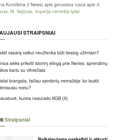
na Kuročkina (I News) apie geruosius rusus
apie
A.
vys, M. Sėjūnas. Imperija nemiršta tyliai
AUJAUSI STRAIPSNIAI
dėl vasarą vaikui neužtenka būti tiesiog užimtam?
lnius sieks prikelti istorinį elingą prie Neries: sprendimų
škos kartu su vilniečiais
stai brangsta, tačiau sandorių nemažėja: ko laukti
timiausiu metu?
austuvė, kurios nesurado KGB (II)
ti
Straipsniai
Reikalaujama paskelbti ir atkurti