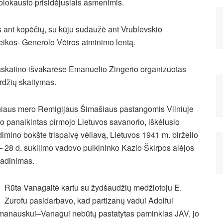
holokausto prisidėjusiais asmenimis.
pęs ant kopėčių, su kūju sudaužė ant Vrublevskio
reikos- Generolo Vėtros atminimo lentą.
askatino išvakarėse Emanuelio Zingerio organizuotas
rdžių skaitymas.
niaus mero Remigijaus Šimašiaus pastangomis Vilniuje
o panaikintas pirmojo Lietuvos savanorio, iškėlusio
imino bokšte trispalvę vėliavą, Lietuvos 1941 m. birželio
– 28 d. sukilimo vadovo pulkininko Kazio Škirpos alėjos
adinimas.
Rūta Vanagaitė kartu su žydšaudžių medžiotoju E.
Zurofu pasidarbavo, kad partizanų vadui Adolfui
anauskui–Vanagui nebūtų pastatytas paminklas JAV, jo