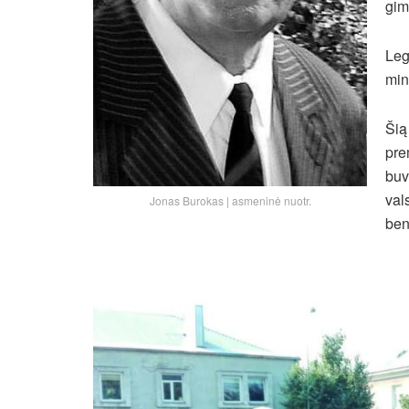
gim
Leg
min
Šią
pre
buv
val
Jonas Burokas | asmeninė nuotr.
ben