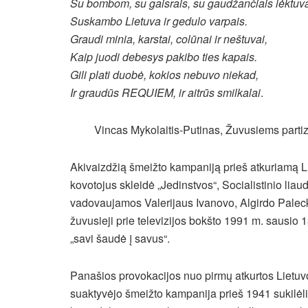
Su bombom, su gaisrais, su gaudžančiais lėktuv
Suskambo Lietuva ir gedulo varpais.
Graudi minia, karstai, colūnai ir neštuvai,
Kaip juodi debesys pakibo ties kapais.
Gili plati duobė, kokios nebuvo niekad,
Ir graudūs REQUIEM, ir aitrūs smilkalai
.
Vincas Mykolaitis-Putinas, Žuvusiems part
Akivaizdžią šmeižto kampaniją prieš atkuriamą Li
kovotojus skleidė „Jedinstvos“, Socialistinio liau
vadovaujamos Valerijaus Ivanovo, Algirdo Palec
žuvusieji prie televizijos bokšto 1991 m. sausi
„savi šaudė į savus“.
Panašios provokacijos nuo pirmų atkurtos Lietuvos
suaktyvėjo šmeižto kampanija prieš 1941 sukilėliu