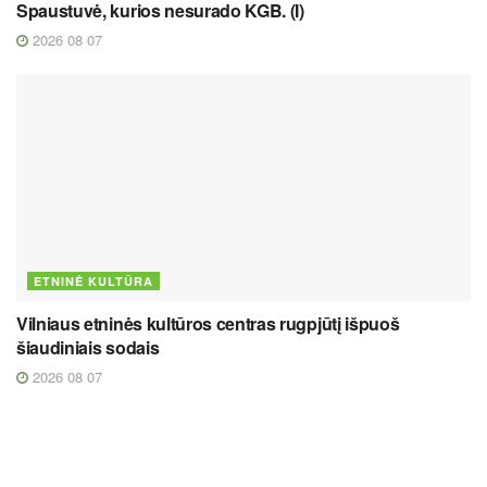
Spaustuvė, kurios nesurado KGB. (I)
2026 08 07
ETNINĖ KULTŪRA
Vilniaus etninės kultūros centras rugpjūtį išpuoš
šiaudiniais sodais
2026 08 07