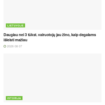
LIETUVOJE
Daugiau nei 3 tūkst. vairuotojų jau žino, kaip degalams
išleisti mažiau
2026 08 07
ISTORIJA