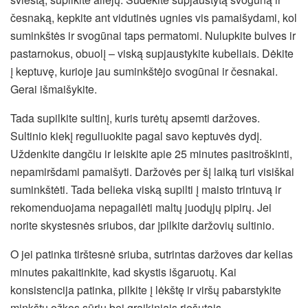
česnaką, kepkite ant vidutinės ugnies vis pamaišydami, kol
suminkštės ir svogūnai taps permatomi. Nulupkite bulves ir
pastarnokus, obuolį – viską supjaustykite kubeliais. Dėkite
į keptuvę, kurioje jau suminkštėjo svogūnai ir česnakai.
Gerai išmaišykite.
Tada supilkite sultinį, kuris turėtų apsemti daržoves.
Sultinio kiekį reguliuokite pagal savo keptuvės dydį.
Uždenkite dangčiu ir leiskite apie 25 minutes pasitroškinti,
nepamiršdami pamaišyti. Daržovės per šį laiką turi visiškai
suminkštėti. Tada belieka viską supilti į maisto trintuvą ir
rekomenduojama nepagailėti maltų juodųjų pipirų. Jei
norite skystesnės sriubos, dar įpilkite daržovių sultinio.
O jei patinka tirštesnė sriuba, sutrintas daržoves dar kelias
minutes pakaitinkite, kad skystis išgaruotų. Kai
konsistencija patinka, pilkite į lėkštę ir viršų pabarstykite
minkštu ožkos sūriu bei graikiniais riešutais.