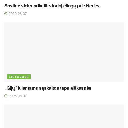
Sostinė sieks prikelti istorinį elingą prie Neries
2026 08 07
LIETUVOJE
„Gijų“ klientams sąskaitos taps aiškesnės
2026 08 07