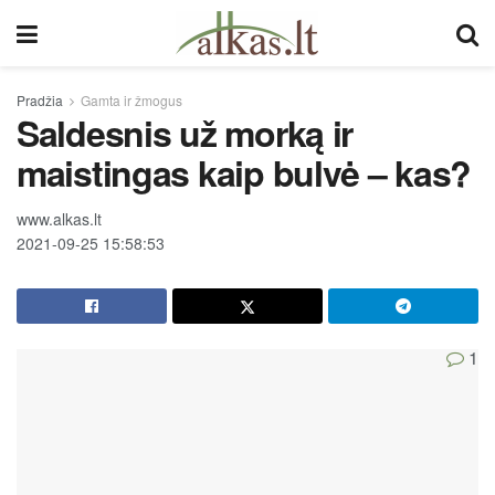
Pradžia
Gamta ir žmogus
Saldesnis už morką ir
maistingas kaip bulvė – kas?
www.alkas.lt
2021-09-25 15:58:53
1