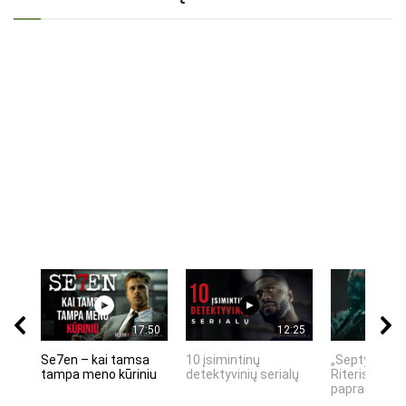
17:50
12:25
Se7en – kai tamsa
10 įsimintinų
„Septynių Ka
tampa meno kūriniu
detektyvinių serialų
Riteris" – kai
paprastumas