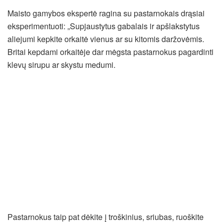
Maisto gamybos ekspertė ragina su pastarnokais drąsiai
eksperimentuoti: „Supjaustytus gabalais ir apšlakstytus
aliejumi kepkite orkaitė vienus ar su kitomis daržovėmis.
Britai kepdami orkaitėje dar mėgsta pastarnokus pagardinti
klevų sirupu ar skystu medumi.
Pastarnokus taip pat dėkite į troškinius, sriubas, ruoškite