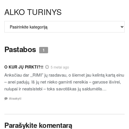
ALKO TURINYS
ALKO
TURINYS
Pastabos
1
O KUR JŲ PIRKTI?!!
5 metai ago
Anksčiau dar ,,RIMI” jų rasdavau, o šiemet jau kelintą kartą einu
– anei padujų. Iš jų net nieko gaminti nereikia – garuose išvirei,
nulupai ir neatsistebi – toks savotiškas jų saldumėlis…
Atsakyti
Parašykite komentarą