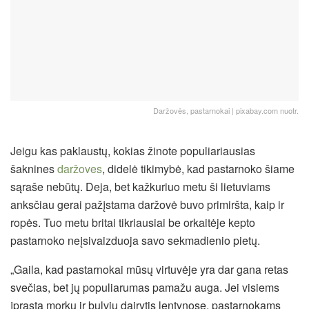
Daržovės, pastarnokai | pixabay.com nuotr.
Jeigu kas paklaustų, kokias žinote populiariausias
šaknines
daržoves
, didelė tikimybė, kad pastarnoko šiame
sąraše nebūtų. Deja, bet kažkuriuo metu ši lietuviams
anksčiau gerai pažįstama daržovė buvo primiršta, kaip ir
ropės. Tuo metu britai tikriausiai be orkaitėje kepto
pastarnoko neįsivaizduoja savo sekmadienio pietų.
„Gaila, kad pastarnokai mūsų virtuvėje yra dar gana retas
svečias, bet jų populiarumas pamažu auga. Jei visiems
įprasta morkų ir bulvių dairytis lentynose, pastarnokams