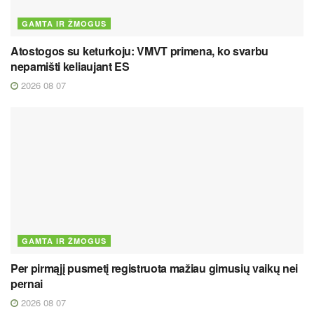
GAMTA IR ŽMOGUS
Atostogos su keturkoju: VMVT primena, ko svarbu
nepamišti keliaujant ES
2026 08 07
GAMTA IR ŽMOGUS
Per pirmąjį pusmetį registruota mažiau gimusių vaikų nei
pernai
2026 08 07