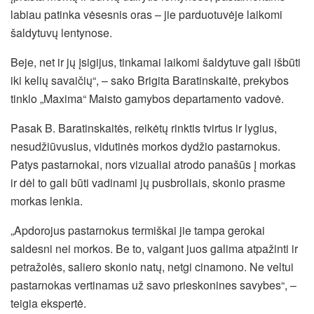
labiau patinka vėsesnis oras – jie parduotuvėje laikomi
šaldytuvų lentynose.
Beje, net ir jų įsigijus, tinkamai laikomi šaldytuve gali išbūti
iki kelių savaičių“, – sako Brigita Baratinskaitė, prekybos
tinklo „Maxima“ Maisto gamybos departamento vadovė.
Pasak B. Baratinskaitės, reikėtų rinktis tvirtus ir lygius,
nesudžiūvusius, vidutinės morkos dydžio pastarnokus.
Patys pastarnokai, nors vizualiai atrodo panašūs į morkas
ir dėl to gali būti vadinami jų pusbroliais, skonio prasme
morkas lenkia.
„Apdorojus pastarnokus termiškai jie tampa gerokai
saldesni nei morkos. Be to, valgant juos galima atpažinti ir
petražolės, saliero skonio natų, netgi cinamono. Ne veltui
pastarnokas vertinamas už savo prieskonines savybes“, –
teigia ekspertė.