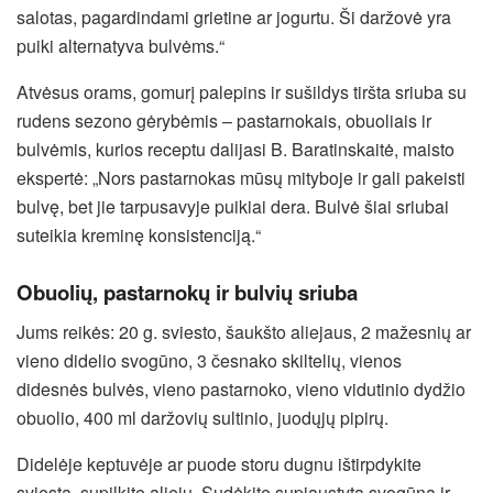
salotas, pagardindami grietine ar jogurtu. Ši daržovė yra
puiki alternatyva bulvėms.“
Atvėsus orams, gomurį palepins ir sušildys tiršta sriuba su
rudens sezono gėrybėmis – pastarnokais, obuoliais ir
bulvėmis, kurios receptu dalijasi B. Baratinskaitė, maisto
ekspertė: „Nors pastarnokas mūsų mityboje ir gali pakeisti
bulvę, bet jie tarpusavyje puikiai dera. Bulvė šiai sriubai
suteikia kreminę konsistenciją.“
Obuolių, pastarnokų ir bulvių sriuba
Jums reikės: 20 g. sviesto, šaukšto aliejaus, 2 mažesnių ar
vieno didelio svogūno, 3 česnako skiltelių, vienos
didesnės bulvės, vieno pastarnoko, vieno vidutinio dydžio
obuolio, 400 ml daržovių sultinio, juodųjų pipirų.
Didelėje keptuvėje ar puode storu dugnu ištirpdykite
sviestą, supilkite aliejų. Sudėkite supjaustytą svogūną ir