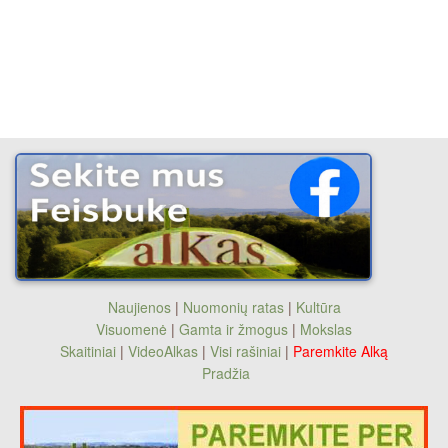
Naujienos
|
Nuomonių ratas
|
Kultūra
Visuomenė
|
Gamta ir žmogus
|
Mokslas
Skaitiniai
|
VideoAlkas
|
Visi rašiniai
|
Paremkite Alką
Pradžia