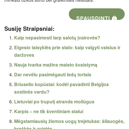
SPAUSDINTI 🖨
Susiję Straipsniai:
Kaip nepasimesti tarp salotų įvairovės?
Elgesio taisyklės prie stalo: kaip valgyti vaisius ir
daržoves
Nauja tvarka mažins maisto švaistymą
Dar nevėlu pasimėgauti ledų tortais
Briuselio kopūstai: kodėl pavadinti Belgijos
sostinės vardu?
Lietuviai po truputį atranda moliūgus
Karpis – ne tik šventiniam stalui
Mėgstamiausių žiemos uogų trejetukas: šilauogės,
braškės ir avietės