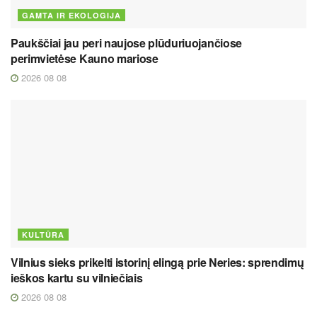
GAMTA IR EKOLOGIJA
Paukščiai jau peri naujose plūduriuojančiose
perimvietėse Kauno mariose
2026 08 08
KULTŪRA
Vilnius sieks prikelti istorinį elingą prie Neries: sprendimų
ieškos kartu su vilniečiais
2026 08 08