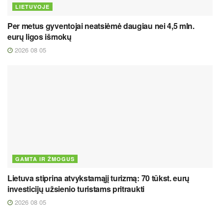
LIETUVOJE
Per metus gyventojai neatsiėmė daugiau nei 4,5 mln.
eurų ligos išmokų
2026 08 05
GAMTA IR ŽMOGUS
Lietuva stiprina atvykstamąjį turizmą: 70 tūkst. eurų
investicijų užsienio turistams pritraukti
2026 08 05