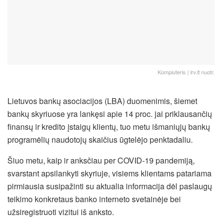
Kompiuteris | lrv.lt nuotr.
Lietuvos bankų asociacijos (LBA) duomenimis, šiemet
bankų skyriuose yra lankęsi apie 14 proc. jai priklausančių
finansų ir kredito įstaigų klientų, tuo metu išmaniųjų bankų
programėlių naudotojų skaičius ūgtelėjo penktadaliu.
Šiuo metu, kaip ir anksčiau per COVID-19 pandemiją,
svarstant apsilankyti skyriuje, visiems klientams patariama
pirmiausia susipažinti su aktualia informacija dėl paslaugų
teikimo konkretaus banko interneto svetainėje bei
užsiregistruoti vizitui iš anksto.