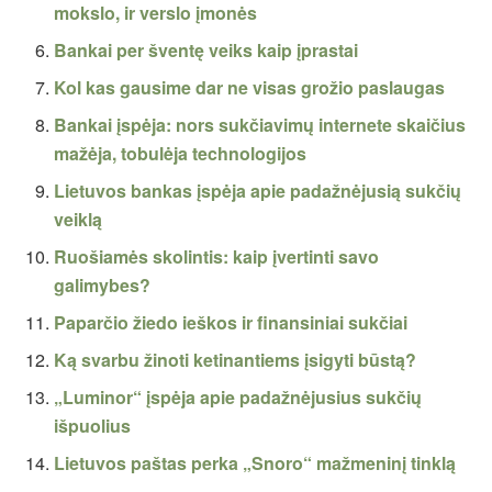
mokslo, ir verslo įmonės
Bankai per šventę veiks kaip įprastai
Kol kas gausime dar ne visas grožio paslaugas
Bankai įspėja: nors sukčiavimų internete skaičius
mažėja, tobulėja technologijos
Lietuvos bankas įspėja apie padažnėjusią sukčių
veiklą
Ruošiamės skolintis: kaip įvertinti savo
galimybes?
Paparčio žiedo ieškos ir finansiniai sukčiai
Ką svarbu žinoti ketinantiems įsigyti būstą?
„Luminor“ įspėja apie padažnėjusius sukčių
išpuolius
Lietuvos paštas perka „Snoro“ mažmeninį tinklą