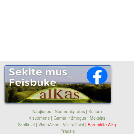
Naujienos
|
Nuomonių ratas
|
Kultūra
Visuomenė
|
Gamta ir žmogus
|
Mokslas
Skaitiniai
|
VideoAlkas
|
Visi rašiniai
|
Paremkite Alką
Pradžia