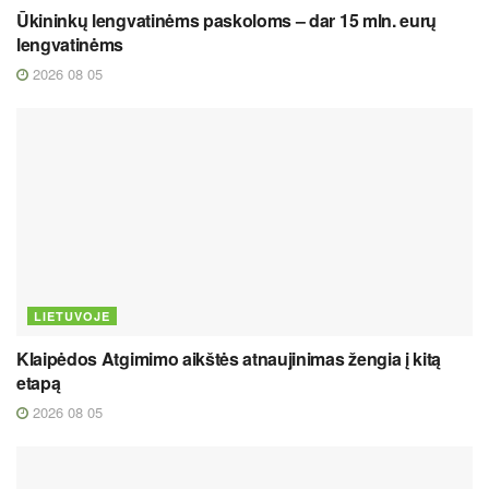
Ūkininkų lengvatinėms paskoloms – dar 15 mln. eurų
lengvatinėms
2026 08 05
LIETUVOJE
Klaipėdos Atgimimo aikštės atnaujinimas žengia į kitą
etapą
2026 08 05