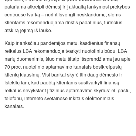
patariama atkreipti dėmesį ir į aktualią lankymosi prekybos
centruose tvarką – norint išvengti nesklandumų, šiems
klientams rekomenduojama rinktis padalinius, turinčius
atskirą įėjimą iš lauko.
Kaip ir anksčiau pandemijos metu, kasdienius finansų
reikalus LBA rekomenduoja tvarkyti nuotoliniu būdu. LBA
narių duomenimis, šiuo metu šitaip išsprendžiama jau apie
70 proc. nuotolinio aptarnavimo kanalais besikreipusių
klientų klausimų. Visi bankai skyrė itin daug dėmesio ir
išteklių tam, kad padėtų klientams susitvarkyti finansų
reikalus nevykstant į fizinius aptarnavimo skyrius: el. paštu,
telefonu, interneto svetainėse ir kitais elektroniniais
kanalais.