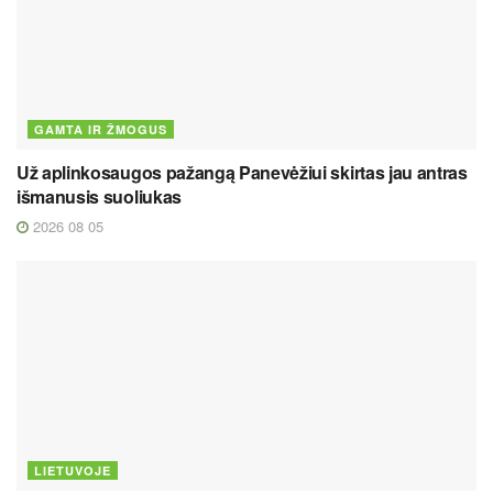
GAMTA IR ŽMOGUS
Už aplinkosaugos pažangą Panevėžiui skirtas jau antras
išmanusis suoliukas
2026 08 05
LIETUVOJE