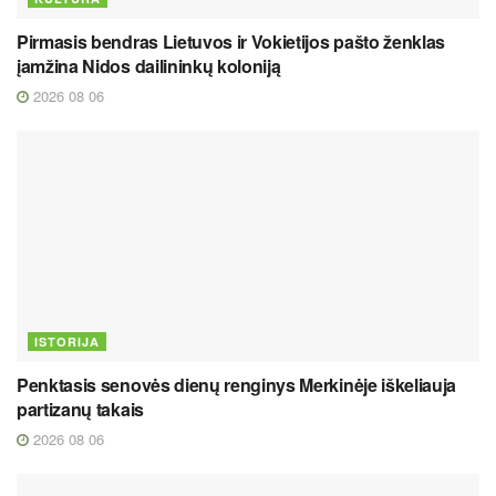
Pirmasis bendras Lietuvos ir Vokietijos pašto ženklas
įamžina Nidos dailininkų koloniją
2026 08 06
ISTORIJA
Penktasis senovės dienų renginys Merkinėje iškeliauja
partizanų takais
2026 08 06