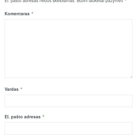
El. pašto adresas nebus skelbiamas.
Būtini laukeliai pažymėti
*
Komentaras
*
Vardas
*
El. pašto adresas
*