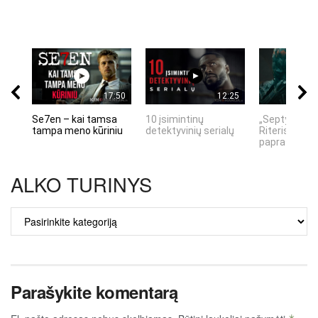
17:50
12:25
Se7en – kai tamsa
10 įsimintinų
„Septynių Ka
tampa meno kūriniu
detektyvinių serialų
Riteris" – kai
paprastumas
ALKO TURINYS
ALKO
TURINYS
Parašykite komentarą