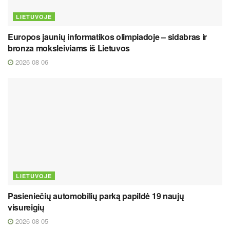
LIETUVOJE
Europos jaunių informatikos olimpiadoje – sidabras ir
bronza moksleiviams iš Lietuvos
2026 08 06
LIETUVOJE
Pasieniečių automobilių parką papildė 19 naujų
visureigių
2026 08 05