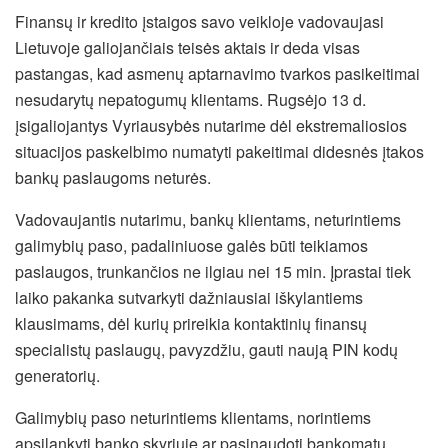
Finansų ir kredito įstaigos savo veikloje vadovaujasi
Lietuvoje galiojančiais teisės aktais ir deda visas
pastangas, kad asmenų aptarnavimo tvarkos pasikeitimai
nesudarytų nepatogumų klientams. Rugsėjo 13 d.
įsigaliojantys Vyriausybės nutarime dėl ekstremaliosios
situacijos paskelbimo numatyti pakeitimai didesnės įtakos
bankų paslaugoms neturės.
Vadovaujantis nutarimu, bankų klientams, neturintiems
galimybių paso, padaliniuose galės būti teikiamos
paslaugos, trunkančios ne ilgiau nei 15 min. Įprastai tiek
laiko pakanka sutvarkyti dažniausiai iškylantiems
klausimams, dėl kurių prireikia kontaktinių finansų
specialistų paslaugų, pavyzdžiu, gauti naują PIN kodų
generatorių.
Galimybių paso neturintiems klientams, norintiems
apsilankyti banko skyriuje ar pasinaudoti bankomatu,