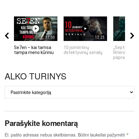
17:50
12:25
Se7en – kai tamsa
10 įsimintinų
„Septynių Ka
tampa meno kūriniu
detektyvinių serialų
Riteris" – kai
paprastumas
ALKO TURINYS
ALKO
TURINYS
Parašykite komentarą
El. pašto adresas nebus skelbiamas.
Būtini laukeliai pažymėti
*