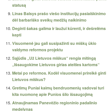
statusą
Linas Balsys prašo viešo institucijų pasiaiškinimo
dėl barbariško sveikų medžių naikinimo
Deginti šakas galima ir laužui kūrenti, ir dešrelėms
kepti
Visuomenė jau gali susipažinti su miškų ūkio
valdymo reformos projektu
Sąjūdis „Už Lietuvos miškus“ rengia mitingą
„Išsaugokime Lietuvos girias ateities kartoms“
Metai po reformos. Kodėl visuomenei prireikė ginti
Lietuvos miškus?
Gretimų Puniai kaimų bendruomenių vadovai turi
kita nuomonę apie Punios šilo išsaugojimą
Atnaujinamas Panevėžio regioninio padalinio
medelynas