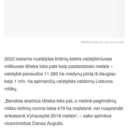
Medžių kirtimas | am.lrv.lt nuotr.
2022-iesiems nustatytas kirtimų kiekis valstybiniuose
miškuose išlieka toks pats kaip pastaraisiais metais –
valstybė panaudos 11 280 ha medynų plotą iš daugiau
kaip 1 mln. ha apimančių valstybės valdomų Lietuvos
miškų.
„Bendras skaičius išlieka toks pat, o metinė pagrindinių
miško kirtimų norma lieka 479 ha mažesnė, nei nusprendė
ankstesnė Vyriausybė 2018 metais“, – sako aplinkos
viceministras Danas Augutis.