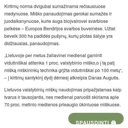
Kirtimų norma dvigubai sumažinama rečiausiuose
medynuose. Miško panaudojimas gerokai sumažės ir
juodalksnynuose, kurie auga bioįvairovei svarbiose
pelkėse – Europos Bendrijos svarbos buveinėse. Užtat
beveik 300 ha padidės pušynų, kurių plotas šalyje yra
didžiausias, panaudojimas.
„Lietuvoje per metus žaliavinei medienai gaminti
vidutiniškai atitenka 1 proc. valstybinio miško,o į tą patį
mišką miškininkų technika grįžta vidutiniškai po 100 metų“,
– į kirtimų santykinį dydį dėmesį atkreipia Danas Augutis.
Lietuvos valstybinių miškų naudojimas pripažįstamas kaip
tvarus ir tausojantis, nes medienai paruošti skiriama apie
70 proc. metinio medienos prieaugio ūkiniuose miškuose.
SPAUSDINTI 🖨