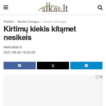
Pradžia
Gamta ir žmogus
Gamta ir ekologija
Kirtimų kiekis kitąmet
nesikeis
www.alkas.lt
2021-08-20 18:26:56
0