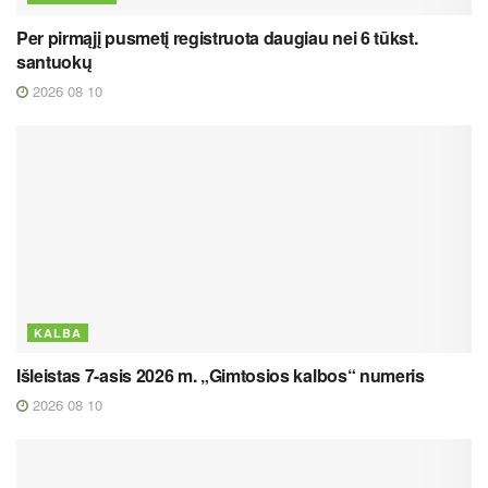
Per pirmąjį pusmetį registruota daugiau nei 6 tūkst.
santuokų
2026 08 10
KALBA
Išleistas 7-asis 2026 m. „Gimtosios kalbos“ numeris
2026 08 10