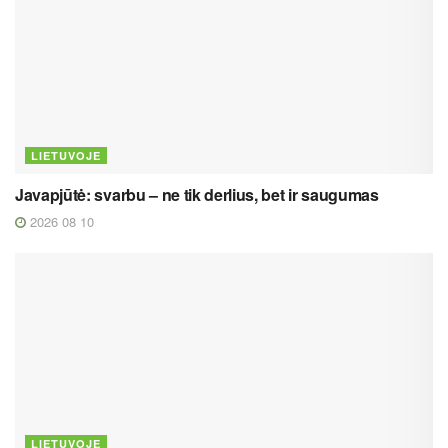
LIETUVOJE
Javapjūtė: svarbu – ne tik derlius, bet ir saugumas
2026 08 10
LIETUVOJE