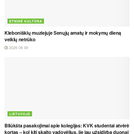
ETNINĖ KULTŪRA
Kleboniškių muziejuje Senųjų amatų ir mokymų dieną
veiklų netrūko
2026 08 09
LIETUVOJE
Bliūkšta pasakojimai apie kolegijas: KVK studentai atvėrė
kortas – kol kiti skaito vadovėlius, jie jau užsidirba duonai