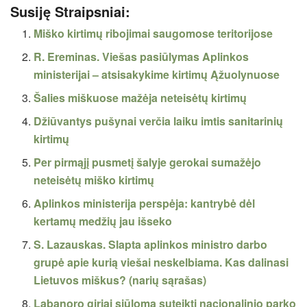
Susiję Straipsniai:
Miško kirtimų ribojimai saugomose teritorijose
R. Ereminas. Viešas pasiūlymas Aplinkos
ministerijai – atsisakykime kirtimų Ąžuolynuose
Šalies miškuose mažėja neteisėtų kirtimų
Džiūvantys pušynai verčia laiku imtis sanitarinių
kirtimų
Per pirmąjį pusmetį šalyje gerokai sumažėjo
neteisėtų miško kirtimų
Aplinkos ministerija perspėja: kantrybė dėl
kertamų medžių jau išseko
S. Lazauskas. Slapta aplinkos ministro darbo
grupė apie kurią viešai neskelbiama. Kas dalinasi
Lietuvos miškus? (narių sąrašas)
Labanoro giriai siūloma suteikti nacionalinio parko