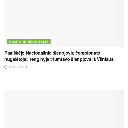
GAMTA IR EKOLOGIJA
Paaiškėjo Nacionalinio šienpjovių čempionato
nugalėtojai: renginyje triumfavo šienpjovė iš Vilniaus
2026 08 10