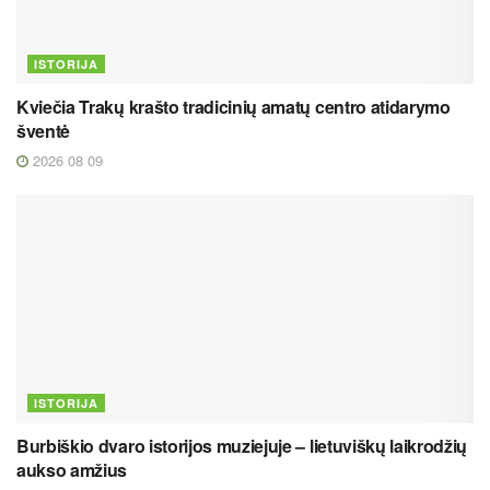
ISTORIJA
Kviečia Trakų krašto tradicinių amatų centro atidarymo
šventė
2026 08 09
ISTORIJA
Burbiškio dvaro istorijos muziejuje – lietuviškų laikrodžių
aukso amžius