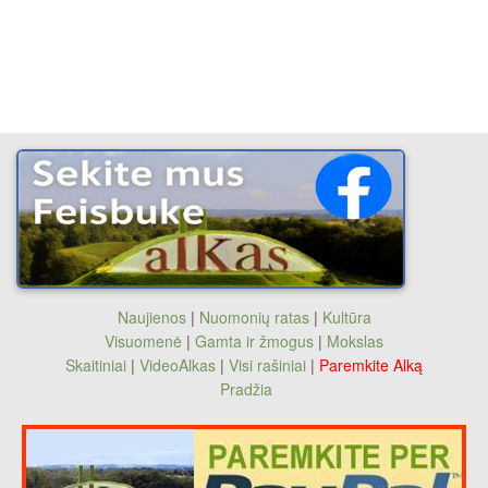
Naujienos
|
Nuomonių ratas
|
Kultūra
Visuomenė
|
Gamta ir žmogus
|
Mokslas
Skaitiniai
|
VideoAlkas
|
Visi rašiniai
|
Paremkite Alką
Pradžia