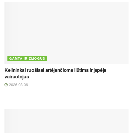
GAMTA IR ŽMOGUS
Kelininkai ruošiasi artėjančioms liūtims ir įspėja
vairuotojus
2026 08 06