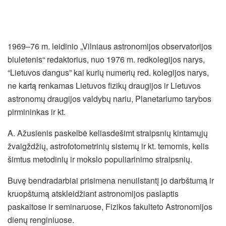
1969–76 m. leidinio „Vilniaus astronomijos observatorijos
biuletenis“ redaktorius, nuo 1976 m. redkolegijos narys,
“Lietuvos dangus” kai kurių numerių red. kolegijos narys,
ne kartą renkamas Lietuvos fizikų draugijos ir Lietuvos
astronomų draugijos valdybų nariu, Planetariumo tarybos
pirmininkas ir kt.
A. Ažusienis paskelbė keliasdešimt straipsnių kintamųjų
žvaigždžių, astrofotometrinių sistemų ir kt. temomis, kelis
šimtus metodinių ir mokslo populiarinimo straipsnių.
Buvę bendradarbiai prisimena nenuilstantį jo darbštumą ir
kruopštumą atskleidžiant astronomijos paslaptis
paskaitose ir seminaruose, Fizikos fakulteto Astronomijos
dienų renginiuose.