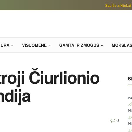
Saulės arkliukai
TŪRA
VISUOMENĖ
GAMTA IR ŽMOGUS
MOKSLA
roji Čiurlionio
S
ndija
va
„d
Na
„p
0
Na
„p