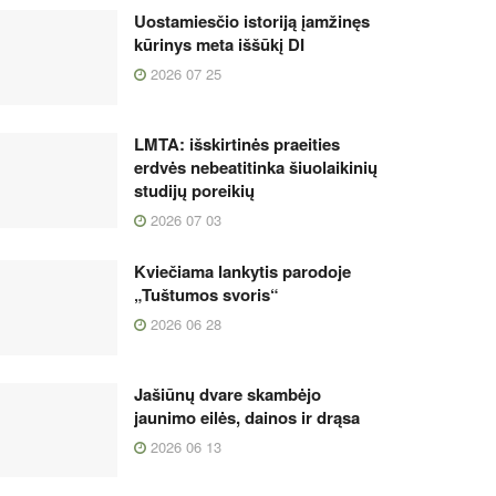
Uostamiesčio istoriją įamžinęs
kūrinys meta iššūkį DI
2026 07 25
LMTA: išskirtinės praeities
erdvės nebeatitinka šiuolaikinių
studijų poreikių
2026 07 03
Kviečiama lankytis parodoje
„Tuštumos svoris“
2026 06 28
Jašiūnų dvare skambėjo
jaunimo eilės, dainos ir drąsa
2026 06 13