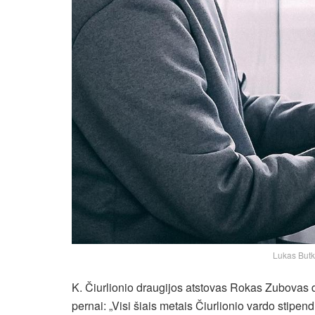
Lukas Butku
K. Čiurlionio draugijos atstovas Rokas Zubovas 
pernai: „Visi šiais metais Čiurlionio vardo stipe