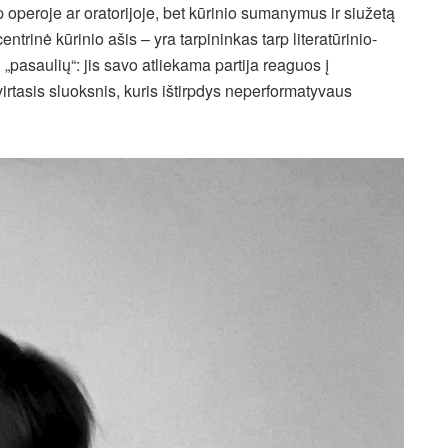
p operoje ar oratorijoje, bet kūrinio sumanymus ir siužetą
entrinė kūrinio ašis – yra tarpininkas tarp literatūrinio-
 „pasaulių“: jis savo atliekama partija reaguos į
tvirtasis sluoksnis, kuris ištirpdys neperformatyvaus