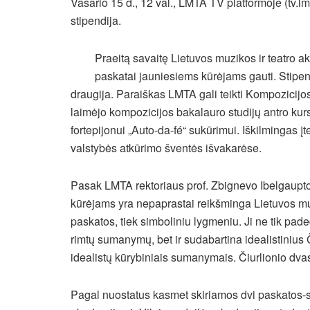
Vasario 15 d., 12 val., LMTA TV platformoje (tv.l
stipendija.
Praeitą savaitę Lietuvos muzikos ir teatro ak
paskatai jauniesiems kūrėjams gauti. Stipendi
draugija. Paraiškas LMTA gali teikti Kompozicij
laimėjo kompozicijos bakalauro studijų antro kur
fortepijonui „Auto-da-fé“ sukūrimui. Iškilmingas 
valstybės atkūrimo šventės išvakarėse.
Pasak LMTA rektoriaus prof. Zbignevo Ibelgaupto:
kūrėjams yra nepaprastai reikšminga Lietuvos muz
paskatos, tiek simboliniu lygmeniu. Ji ne tik pad
rimtų sumanymų, bet ir sudabartina idealistinius
idealistų kūrybiniais sumanymais. Čiurlionio dvas
Pagal nuostatus kasmet skiriamos dvi paskatos-st