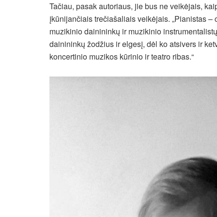
Tačiau, pasak autoriaus, jie bus ne veikėjais, kai
įkūnijančiais trečiašaliais veikėjais. „Pianistas – c
muzikinio dainininkų ir muzikinio instrumentalistų
dainininkų žodžius ir elgesį, dėl ko atsivers ir ke
koncertinio muzikos kūrinio ir teatro ribas.“