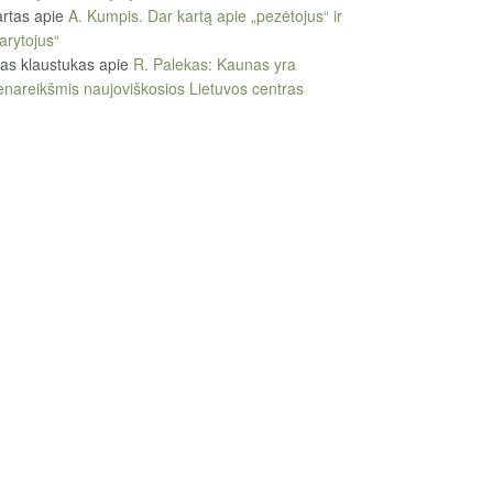
rtas
apie
A. Kumpis. Dar kartą apie „pezėtojus“ ir
arytojus“
tas klaustukas
apie
R. Palekas: Kaunas yra
enareikšmis naujoviškosios Lietuvos centras