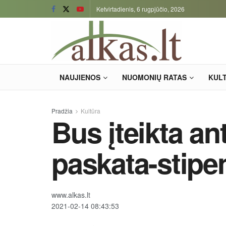
Ketvirtadienis, 6 rugpjūčio, 2026
NAUJIENOS
NUOMONIŲ RATAS
KUL
Pradžia
Kultūra
Bus įteikta ant
paskata-stipe
www.alkas.lt
2021-02-14 08:43:53