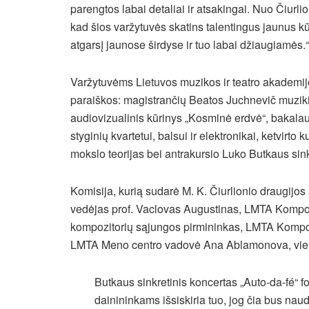
parengtos labai detaliai ir atsakingai. Nuo Čiurli
kad šios varžytuvės skatins talentingus jaunus k
atgarsį jaunose širdyse ir tuo labai džiaugiamės.“
Varžytuvėms Lietuvos muzikos ir teatro akademij
paraiškos: magistrančių Beatos Juchnevič muzik
audiovizualinis kūrinys „Kosminė erdvė“, bakalaur
styginių kvartetui, balsui ir elektronikai, ketvir
mokslo teorijas bei antrakursio Luko Butkaus sinkr
Komisija, kurią sudarė M. K. Čiurlionio draugij
vedėjas prof. Vaclovas Augustinas, LMTA Kompozi
kompozitorių sąjungos pirmininkas, LMTA Kompozi
LMTA Meno centro vadovė Ana Ablamonova, vien
Butkaus sinkretinis koncertas „Auto-da-fé“ f
dainininkams išsiskiria tuo, jog čia bus naudo