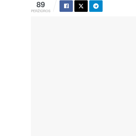
89
PERŽIŪROS