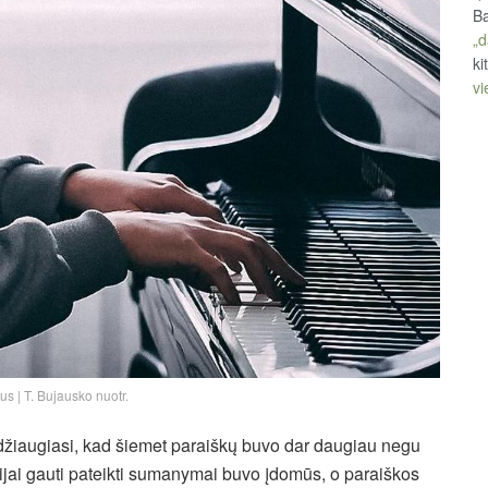
Ba
„d
ki
vi
s | T. Bujausko nuotr.
džiaugiasi, kad šiemet paraiškų buvo dar daugiau negu
ndijai gauti pateikti sumanymai buvo įdomūs, o paraiškos