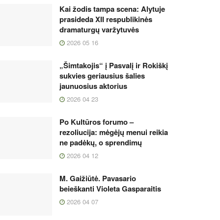
Kai žodis tampa scena: Alytuje
prasideda XII respublikinės
dramaturgų varžytuvės
2026 05 16
„Šimtakojis“ į Pasvalį ir Rokiškį
sukvies geriausius šalies
jaunuosius aktorius
2026 04 23
Po Kultūros forumo –
rezoliucija: mėgėjų menui reikia
ne padėkų, o sprendimų
2026 04 12
M. Gaižiūtė. Pavasario
beieškanti Violeta Gasparaitis
2026 04 07