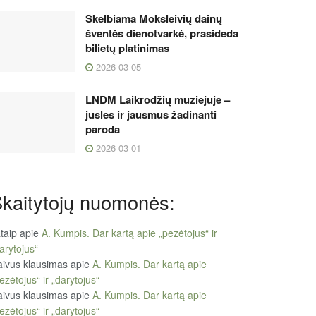
Skelbiama Moksleivių dainų
šventės dienotvarkė, prasideda
bilietų platinimas
2026 03 05
LNDM Laikrodžių muziejuje –
jusles ir jausmus žadinanti
paroda
2026 03 01
kaitytojų nuomonės:
taip
apie
A. Kumpis. Dar kartą apie „pezėtojus“ ir
arytojus“
ivus klausimas
apie
A. Kumpis. Dar kartą apie
ezėtojus“ ir „darytojus“
ivus klausimas
apie
A. Kumpis. Dar kartą apie
ezėtojus“ ir „darytojus“