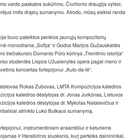
onio vardo paskatos sukūrimo, Čiurlionio draugija vylėsi,
ūrėjus imtis drąsių sumanymu. Atrodo, mūsų siekiai randa
oje buvo pateiktos penkios jaunųjų kompozitorių
inė monodrama „Sofija“ ir Godos Marijos Gužauskaitės
o trečiakursio Domanto Pūro kūrinys „Tremtinio istorija“
to kurso studentės Liepos Užusienytės opera pagal meno ir
etinis koncertas fortepijonui „Auto-da-fé“.
os atstovas Rokas Zubovas, LMTA Kompozicijos katedros
cijos katedros dėstytojas dr. Jonas Jurkūnas, Lietuvos
cijos katedros dėstytojas dr. Mykolas Natalevičius ir
balsiai atrinkto Luko Butkaus sumanymą.
ortepijonui, instrumentiniam ansambliui ir keturiems
jamas ir literatūrinis sluoksnis, kurį perteiks dainininkai.