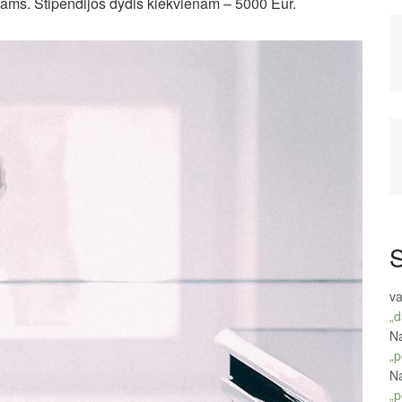
tams. Stipendijos dydis kiekvienam – 5000 Eur.
S
va
„d
Na
„p
Na
„p