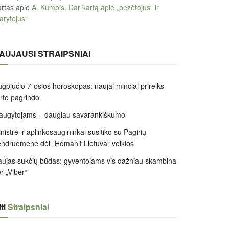
rtas
apie
A. Kumpis. Dar kartą apie „pezėtojus“ ir
arytojus“
AUJAUSI STRAIPSNIAI
gpjūčio 7-osios horoskopas: naujai minčiai prireiks
irto pagrindo
augytojams – daugiau savarankiškumo
nistrė ir aplinkosaugininkai susitiko su Pagirių
ndruomene dėl „Homanit Lietuva“ veiklos
ujas sukčių būdas: gyventojams vis dažniau skambina
r „Viber“
ti
Straipsniai