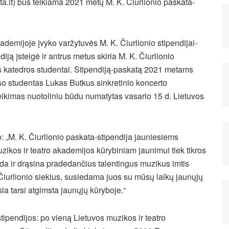
mta.lt) bus teikiama 2021 metų M. K. Čiurlionio paskata-
ademijoje įvyko varžytuvės M. K. Čiurlionio stipendijai-
ją įsteigė ir antrus metus skiria M. K. Čiurlionio
os katedros studentai. Stipendiją-paskatą 2021 metams
so studentas Lukas Butkus sinkretinio koncerto
įteikimas nuotoliniu būdu numatytas vasario 15 d. Lietuvos
 „M. K. Čiurlionio paskata-stipendija jauniesiems
ikos ir teatro akademijos kūrybiniam jaunimui tiek tikros
eda ir drąsina pradedančius talentingus muzikus imtis
 Čiurlionio siekius, susiedama juos su mūsų laikų jaunųjų
ia tarsi atgimsta jaunųjų kūryboje.“
ipendijos: po vieną Lietuvos muzikos ir teatro