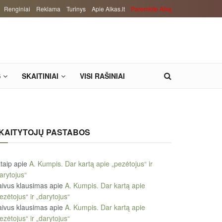
Renginiai
Reklama
Turinys
Apie Alkas.lt
Paremkite Alką
S
SKAITINIAI
VISI RAŠINIAI
KAITYTOJŲ PASTABOS
taip
apie
A. Kumpis. Dar kartą apie „pezėtojus“ ir
arytojus“
ivus klausimas
apie
A. Kumpis. Dar kartą apie
ezėtojus“ ir „darytojus“
ivus klausimas
apie
A. Kumpis. Dar kartą apie
ezėtojus“ ir „darytojus“