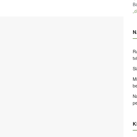
Ba
„d
N
Ru
tv
Sl
Mi
be
Na
pe
Ki