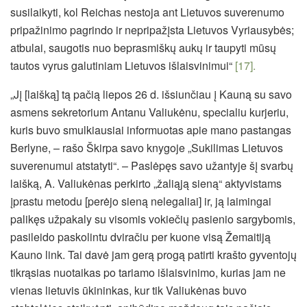
susilaikyti, kol Reichas nestoja ant Lietuvos suverenumo
pripažinimo pagrindo ir nepripažįsta Lietuvos Vyriausybės;
atbulai, saugotis nuo beprasmiškų aukų ir taupyti mūsų
tautos vyrus galutiniam Lietuvos išlaisvinimui“
[17].
„Jį [laišką] tą pačią liepos 26 d. išsiunčiau į Kauną su savo
asmens sekretorium Antanu Valiukėnu, specialiu kurjeriu,
kuris buvo smulkiausiai informuotas apie mano pastangas
Berlyne, – rašo Škirpa savo knygoje „Sukilimas Lietuvos
suverenumui atstatyti“. – Paslėpęs savo užantyje šį svarbų
laišką, A. Valiukėnas perkirto „žaliąją sieną“ aktyvistams
įprastu metodu [perėjo sieną nelegaliai] ir, ją laimingai
palikęs užpakaly su visomis vokiečių pasienio sargybomis,
pasileido paskolintu dviračiu per kuone visą Žemaitiją
Kauno link. Tai davė jam gerą progą patirti krašto gyventojų
tikrąsias nuotaikas po tariamo išlaisvinimo, kurias jam ne
vienas lietuvis ūkininkas, kur tik Valiukėnas buvo