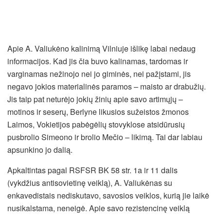
Apie A. Valiukėno kalinimą Vilniuje išlikę labai nedaug
informacijos. Kad jis čia buvo kalinamas, tardomas ir
varginamas nežinojo nei jo giminės, nei pažįstami, jis
negavo jokios materialinės paramos – maisto ar drabužių.
Jis taip pat neturėjo jokių žinių apie savo artimųjų –
motinos ir seserų, Berlyne likusios sužeistos žmonos
Laimos, Vokietijos pabėgėlių stovyklose atsidūrusių
pusbrolio Simeono ir brolio Mečio – likimą. Tai dar labiau
apsunkino jo dalią.
Apkaltintas pagal RSFSR BK 58 str. 1a ir 11 dalis
(vykdžius antisovietinę veiklą), A. Valiukėnas su
enkavedistais nediskutavo, savosios veiklos, kurią jie laikė
nusikalstama, neneigė. Apie savo rezistencinę veiklą