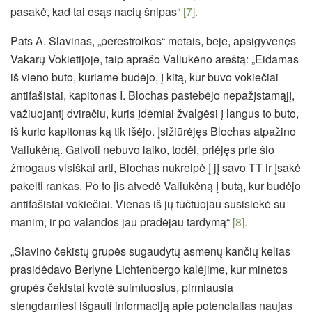
pasakė, kad tai esąs nacių šnipas“
[7].
Pats A. Slavinas, „perestroikos“ metais, beje, apsigyvenęs
Vakarų Vokietijoje, taip aprašo Valiukėno areštą: „Eidamas
iš vieno buto, kuriame budėjo, į kitą, kur buvo vokiečiai
antifašistai, kapitonas I. Blochas pastebėjo nepažįstamąjį,
važiuojantį dviračiu, kuris įdėmiai žvalgėsi į langus to buto,
iš kurio kapitonas ką tik išėjo. Įsižiūrėjęs Blochas atpažino
Valiukėną. Galvoti nebuvo laiko, todėl, priėjęs prie šio
žmogaus visiškai arti, Blochas nukreipė į jį savo TT ir įsakė
pakelti rankas. Po to jis atvedė Valiukėną į butą, kur budėjo
antifašistai vokiečiai. Vienas iš jų tučtuojau susisiekė su
manim, ir po valandos jau pradėjau tardymą“
[8].
„Slavino čekistų grupės sugaudytų asmenų kančių kelias
prasidėdavo Berlyne Lichtenbergo kalėjime, kur minėtos
grupės čekistai kvotė suimtuosius, pirmiausia
stengdamiesi išgauti informaciją apie potencialias naujas