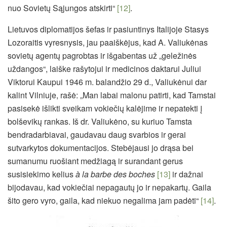
nuo Sovietų Sąjungos atskirti“
[12]
.
Lietuvos diplomatijos šefas ir pasiuntinys Italijoje Stasys
Lozoraitis vyresnysis, jau paaiškėjus, kad A. Valiukėnas
sovietų agentų pagrobtas ir išgabentas už „geležinės
uždangos“, laiške rašytojui ir medicinos daktarui Juliui
Viktorui Kaupui 1946 m. balandžio 29 d., Valiukėnui dar
kalint Vilniuje, rašė: „Man labai malonu patirti, kad Tamstai
pasisekė išlikti sveikam vokiečių kalėjime ir nepatekti į
bolševikų rankas. Iš dr. Valiukėno, su kuriuo Tamsta
bendradarbiavai, gaudavau daug svarbios ir gerai
sutvarkytos dokumentacijos. Stebėjausi jo drąsa bei
sumanumu ruošiant medžiagą ir surandant gerus
susisiekimo kelius
à la barbe des boches
[13]
ir dažnai
bijodavau, kad vokiečiai nepagautų jo ir nepakartų. Gaila
šito gero vyro, gaila, kad niekuo negalima jam padėti“
[14]
.