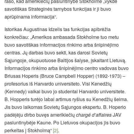
rašo, kad amerikiečių pasiuntinybė Stokholme „vykdė
savotiškas Strateginės tarnybos funkcijas ir ji buvo
aprūpinama informacija“.
Istorikas Augustinas Idzelis tas funkcijas apibrėžia
konkrečiau: „Amerikos ambasada Stokholme tuo metu
buvo savotiškas informacijos rinkimo arba šnipinėjimo
centras. Jų darbas buvo sekti, kas darosi Sovietų
Sąjungoje, okupuotuose Baltijos šalyse, įskaitant Lietuvą.
Informacijos rinkimo arba šnipinėjimo centro vadovas buvo
Briusas Hoperis (Bruce Campbell Hopper) (1892-1973) –
profesorius iš Harvardo universiteto. Visi Kenedžių
(Kennedy) vaikai buvo jo studentai Harvardo universitete.
B. Hopperis turėjo labai artimus ryšius su Kenedžių šeima.
Jis buvo laikomas Sovietų Sąjungos ekspertu. B. Hoperio
padėjėju dirbo buvęs amerikiečių
chargé d’affaires
JAV
pasiuntinybėje Kaune. Po Lietuvos okupacijos jis buvo
perkeltas į Stokholmą“
[2]
.