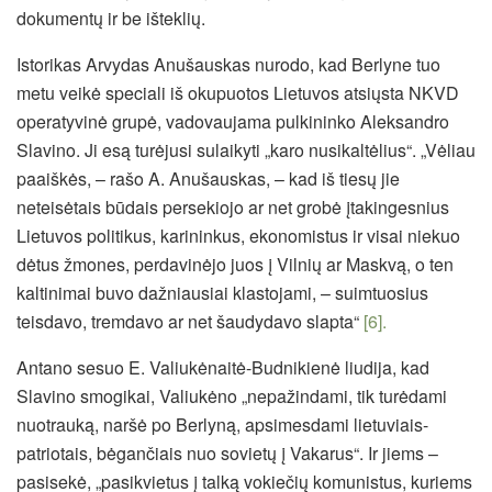
dokumentų ir be išteklių.
Istorikas Arvydas Anušauskas nurodo, kad Berlyne tuo
metu veikė speciali iš okupuotos Lietuvos atsiųsta NKVD
operatyvinė grupė, vadovaujama pulkininko Aleksandro
Slavino. Ji esą turėjusi sulaikyti „karo nusikaltėlius“. „Vėliau
paaiškės, – rašo A. Anušauskas, – kad iš tiesų jie
neteisėtais būdais persekiojo ar net grobė įtakingesnius
Lietuvos politikus, karininkus, ekonomistus ir visai niekuo
dėtus žmones, perdavinėjo juos į Vilnių ar Maskvą, o ten
kaltinimai buvo dažniausiai klastojami, – suimtuosius
teisdavo, tremdavo ar net šaudydavo slapta“
[6].
Antano sesuo E. Valiukėnaitė-Budnikienė liudija, kad
Slavino smogikai, Valiukėno „nepažindami, tik turėdami
nuotrauką, naršė po Berlyną, apsimesdami lietuviais-
patriotais, bėgančiais nuo sovietų į Vakarus“. Ir jiems –
pasisekė, „pasikvietus į talką vokiečių komunistus, kuriems