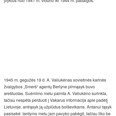
įvykius nuo 1941 m. vidurio iki 1944 m. pabaigos.
1945 m. gegužės 19 d. A. Valiukėnas sovietinės karinės
žvalgybos „Smerš“ agentų Berlyne pirmąsyk buvo
areštuotas. Suėmimo metu paimta A. Valiukėno surinkta,
tačiau nespėta perduoti į Vakarus informacija apie padėtį̨
Lietuvoje, antrąsyk ją užplūdus bolševikams. Antanui tąsyk
pasisekė: tardymo metu jam pavyko pabėgti, tačiau liko be