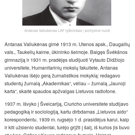
Antanas Valiukėnas LAF ryšininkas | archyvinė nuotr.
Antanas Valiukėnas gimė 1913 m. Utenos apsk., Daugailių
vals., Taukelių kaime, ūkininko šeimoje. Baigęs Švėkšnos
gimnaziją ir 1931 m. pradėjęs studijuoti Vytauto Didžiojo
universitete, Humanitarinių mokslų fakultete, Antanas
Valiukėnas išėjo gerą žurnalistikos mokyklą: redagavo
studentų žurnalą „Akademikas“, vėliau – žurnalą „Jaunoji
karta“, skaitė spaudos apžvalgas Lietuvos radiofone.
1937 m. išvyko į Šveicariją, Ciuricho universitete studijavo
pedagogiką ir sociologiją, kartu dirbdamas „Lietuvos aido“
korespondentu. 1939 m. rugsėjo 1 d. prasidėjus karui, kaip
ir kiti užsienio studentai, turėjo grįžti į šalį, iš kurios jis buvo