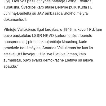
Gylį, Lietuvos pasiuntinybės patarėją Berne Edvardą
Turauską, Švedijos karo atašė Berlyne pulk. Kurtą H.
Juhliną-Danfeltą su JAV ambasada Stokholme yra
dokumentuoti.
Vilniuje Valiukėnas ilgai tardytas, o 1946 m. kovo 19 d. jam
buvo paskelbtas LSSR NKVD kariuomenės tribunolo
nuosprendis. Į pirmininkaujančiojo klausimą, kuris
protokole neužrašytas, Antanas Valiukėnas be kita ko
atsakė: „Aš kovojau už laisvą Lietuvą ir man, kaip
žurnalistui, buvo svarbi demokratinė Lietuva su laisva
spauda.“