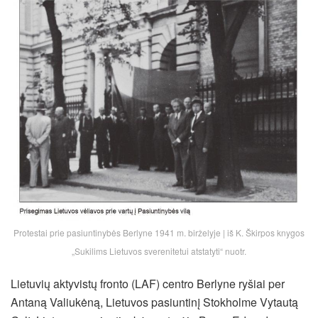
Protestai prie pasiuntinybės Berlyne 1941 m. birželyje | iš K. Škirpos knygos
„Sukilims Lietuvos sverenitetui atstatyti“ nuotr.
Lietuvių aktyvistų fronto (LAF) centro Berlyne ryšiai per
Antaną Valiukėną, Lietuvos pasiuntinį Stokholme Vytautą