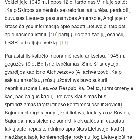
Vokietijoje 1945 m. liepos 12 d. tardomas Vilniuje sakė:
„Kaip Škirpos asmeninis sekretorius, aš turėjau perduoti į
buvusias Lietuvos pasiuntinybes Amerikoje, Anglijoje ir
kitose šalyse informaciją apie padėtį Lietuvoje, taip pat
apie nacionalistinių
[10]
partijų ir organizacijų, esančių
LSSR teritorijoje, veiklą“
[11].
Panašiai jis kalbėjo ir porą mėnesių anksčiau, 1945 m.
gegužės 19 d. Berlyne kvočiamas „Smerš“ tardytojo,
gvardijos kapitono Alchverzovo (Allachverzov): „Kaip
sakiau anksčiau, mūsų uždavinys buvo sukurti
nepriklausomą Lietuvos Respubliką. Dėl to, turint omenyje,
kad, pasibaigus karui, Lietuvos klausimas bus
sprendžiamas tarptautinėse konferencijose ir Sovietų
Sąjunga stengsis įrodyti, kad lietuvių tauta yra už Sovietų
Sąjungą, mes siekėme surinkti kiek galėdami daugiau
faktų apie nepasitenkinimo apraiškas Lietuvoje, kad šį
medžiaga taptų konferencijoje įrodymu, jog Lietuvą būtina