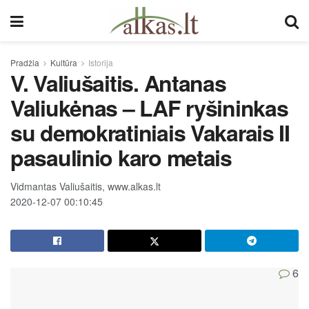
Pradžia
Kultūra
Istorija
V. Valiušaitis. Antanas
Valiukėnas – LAF ryšininkas
su demokratiniais Vakarais II
pasaulinio karo metais
Vidmantas Valiušaitis, www.alkas.lt
2020-12-07 00:10:45
6