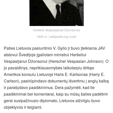
Heršelis Vespasijanas Džonsonas
1945 m. | wikipedia.org nuotr.
Paties Lietuvos pasiuntinio V. Gylio ji buvo įteikiama JAV
atstovui Švedijoje įgaliotam ministrui Heršeliui
Vespasijanui Džonsonui (Herschel Vespasian Johnson). O
jo pavaldinys, nepriklausomybės laikotarpiu dirbęs
Amerikos konsulu Lietuvoje Haris E. Karlsonas (Harry E.
Carlson), pasirūpindavo dokumentų išvertimu į anglų kalbą
ir parašydavo paaiškinimus. Dera pažymėti, kad tie
paaiškinimai bei komentarai, kaip su mūsų šalies padėtimi
gerai susipažinusio diplomato, Lietuvos atžvilgiu buvo
objektyvūs ir teigiami.