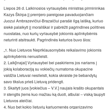
Liepos 26 d. Laikinosios vyriausybės ministras pirmininkas
Kazys Škirpa jį premjero pareigose pavaduojančiam
Juozui Ambrazevičiui-Brazaičiui parašė ilgą laišką, kuriuo
siekė palaikyti jį morališkai ir pabrėžti pagrindines politines
nuostatas, nuo kurių vyriausybė jokiomis aplinkybėmis
neturinti atsitraukti. Pagrindinės keturios buvo šios:
„1. Nuo Lietuvos Nepriklausomybės reikalavimo jokiomis
aplinkybėmis nenusileisti.
2. Laik[inajai] Vyriausybei bei paskiriems jos nariams į
jokią kolaboraciją su vokiečių numatoma okupacine
valdžia Lietuvai nesileisti, kokia skraiste jie bebandytų
savo tikslus prieš Lietuvą pridengti.
3. Skaityti juos [vokiečius – V.V.] naujais krašto okupantais
ir stengtis jiems kuo mažiau ką duoti, atbulai – viską taupyti
Lietuvos ateičiai.
4. Nuo bet kokio lietuvių kariuomenės organizavimo