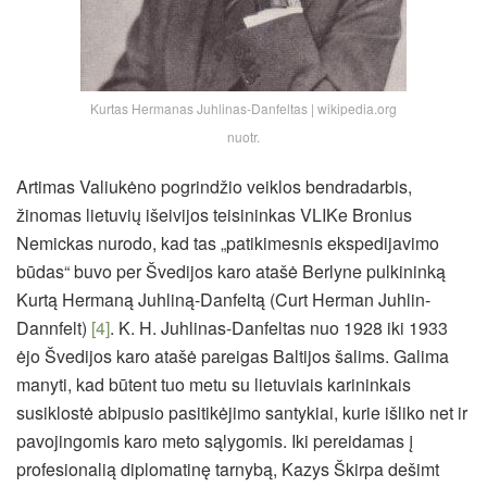
Kurtas Hermanas Juhlinas-Danfeltas | wikipedia.org
nuotr.
Artimas Valiukėno pogrindžio veiklos bendradarbis,
žinomas lietuvių išeivijos teisininkas VLIKe Bronius
Nemickas nurodo, kad tas „patikimesnis ekspedijavimo
būdas“ buvo per Švedijos karo atašė Berlyne pulkininką
Kurtą Hermaną Juhliną-Danfeltą (Curt Herman Juhlin-
Dannfelt)
[4]
. K. H. Juhlinas-Danfeltas nuo 1928 iki 1933
ėjo Švedijos karo atašė pareigas Baltijos šalims. Galima
manyti, kad būtent tuo metu su lietuviais karininkais
susiklostė abipusio pasitikėjimo santykiai, kurie išliko net ir
pavojingomis karo meto sąlygomis. Iki pereidamas į
profesionalią diplomatinę tarnybą, Kazys Škirpa dešimt