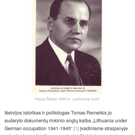
Kazys Škirpa 1940 m. | archyvinė nuotr.
Išeivijos istorikas ir politologas Tomas Remeikis jo
sudaryto dokumentų rinkinio anglų kalba „Lithuania under
German occupation 1941-1945“
[1]
įvadiniame straipsnyje