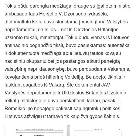
Tokiu būdu parengta medžiaga, drauge su įgalioto ministro
ambasadoriaus Heršelio V. Džonsono lydraščiu,
diplomatiniu keliu buvo siunčiama į Vašingtoną Valstybės
departamentui, dalis jos – net ir Didžiosios Britanijos
užsienio reikalų ministerijai. Tokiu būdu vienas iš Lietuvos
antinacinio pogrindžio tikslų buvo pasiekiamas: autentiška
ir dokumentuota medžiaga apie lietuvių tautos kovą su
nacistiniu okupantu bei jos pastangos atkurti paneigtą
valstybinę nepriklausomybę, buvo perduodama Vakarams,
kovojantiems prieš hitlerinę Vokietiją
.
Be abejo, tikintis ir
laukiant pagalbos iš Vakarų. Šie dokumentai JAV
Valstybės departamente ir Didžiosios Britanijos Užsienio
reikalų ministerijoje buvo perskaitomi, tačiau, pasak T.
Remeikio, jie nepajėgė pakeisti sąjungininkų politikos
Lietuvos atžvilgiu ir tarnavo tik kaip žvalgybos šaltinis.