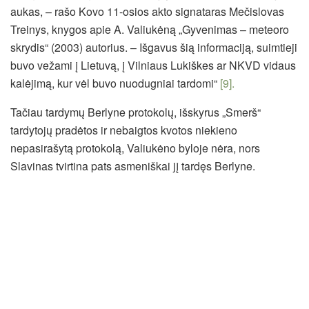
aukas, – rašo Kovo 11-osios akto signataras Mečislovas
Treinys, knygos apie A. Valiukėną „Gyvenimas – meteoro
skrydis“ (2003) autorius. – Išgavus šią informaciją, suimtieji
buvo vežami į Lietuvą, į Vilniaus Lukiškes ar NKVD vidaus
kalėjimą, kur vėl buvo nuodugniai tardomi“
[9].
Tačiau tardymų Berlyne protokolų, išskyrus „Smerš“
tardytojų pradėtos ir nebaigtos kvotos niekieno
nepasirašytą protokolą, Valiukėno byloje nėra, nors
Slavinas tvirtina pats asmeniškai jį tardęs Berlyne.