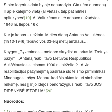
Sibiro lagerius data byloje nenurodyta. Čia nėra duomenų
ir apie kalėjimo vietą (ar vietas), taip pat mirties
aplinkybes“
[19]
. A. Valiukėnas mirė ar buvo nužudytas
1946 m. liepos 16 d.
Kur jo kapas – nežinia. Mirties dieną Antanas Valiukėnas
(1913-1946) tebuvo vos 33-ejų metų amžiaus…
Knygos „Gyvenimas – meteoro skrydis“ autorius M. Treinys
pažymi: „Antaną reabilitavo Lietuvos Respublikos
Aukščiausiasis teismas 1990 m. birželio 21 d. Jo
reabilitacijos pažymėjimą pasirašė šio teismo pirmininkas
Mindaugas Lošys. Manau, kad šis aktas teturi simbolinę
reikšmę, nes jį ir jo idėjos bendražygius reabilitavo JOS
DIDENYBĖ ISTORIJA“
[20]
.
Nuorodos:
[1]
Lithuania under German occupation 1941-1945
.