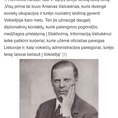
„Visų pirma tai buvo Antanas Valiukėnas, kuris išvengė
sovietų okupacijos ir turėjo nuolatinį leidimą gyventi
Vokietijoje karo metu. Ten jis užmezgė daugelį
diplomatinių kontaktų, kurie palengvino pogrindžio
medžiagos pristatymą į Stokholmą. Informaciją Valiukėnui
teikė patikimi kurjeriai, kurie užėmė oficialias pareigas
Lietuvoje ir, kaip vokiečių administracijos pareigūnai, turėjo
teisę laisvai keliauti į Vokietiją“
[3].