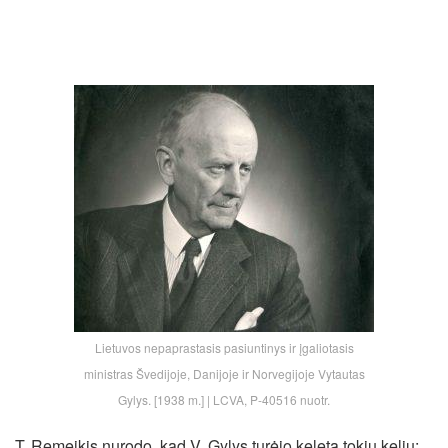
Lietuvos nepaprastasis pasiuntinys ir įgaliotasis
ministras Švedijoje, Danijoje ir Norvegijoje Vytautas
Gylys. [1938 m.] | LCVA, P-40516 nuotr.
T. Remeikis nurodo, kad V. Gylys turėjo keletą tokių kelių: