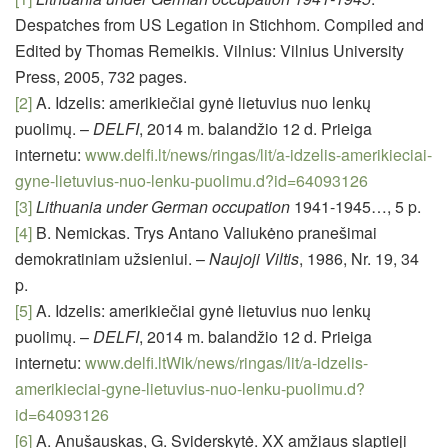
Despatches from US Legation in Stichhom. Compiled and
Edited by Thomas Remeikis. Vilnius: Vilnius University
Press, 2005, 732 pages.
[2]
A. Idzelis: amerikiečiai gynė lietuvius nuo lenkų
puolimų. –
DELFI
, 2014 m. balandžio 12 d. Prieiga
internetu:
www.delfi.lt/news/ringas/lit/a-idzelis-amerikieciai-
gyne-lietuvius-nuo-lenku-puolimu.d?id=64093126
[3]
Lithuania under German occupation
1941-1945…, 5 p.
[4]
B. Nemickas. Trys Antano Valiukėno pranešimai
demokratiniam užsieniui. –
Naujoji Viltis
, 1986, Nr. 19, 34
p.
[5]
A. Idzelis: amerikiečiai gynė lietuvius nuo lenkų
puolimų. –
DELFI
, 2014 m. balandžio 12 d. Prieiga
internetu:
www.delfi.ltWik/news/ringas/lit/a-idzelis-
amerikieciai-gyne-lietuvius-nuo-lenku-puolimu.d?
id=64093126
[6]
A. Anušauskas, G. Sviderskytė. XX amžiaus slaptieji