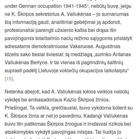
under German occupation 1941-1945“, nebūtų buvę, jeigu
ne K. Škirpos sekretorius A. Valiukėnas – jo sumanumas
šią informaciją gauti, analitiniai gebėjimai ją apdoroti,
profesionaliai parengti užsienio kalba bei drąsa itin
pavojingomis totalitarinio nacių režimo sąlygomis pristatyti
adresatams demokratiniuose Vakaruose. Augustinas
Idzelis sako tiesiai šviesiai: tą medžiagą „surinko Antanas
Valiukėnas Berlyne. Ir tai vienas iš pagrindinių šaltinių
suprasti padėtį Lietuvoje vokiečių okupacijos laikotarpiu“
[15]
.
Netenka abejoti, kad A. Valiukėnas tokios veiklos nebūtų
vykdęs be ambasadoriaus Kazio Škirpos žinios.
Priešingai. Ta veikla, greičiausiai, buvo vykdoma būtent su
K. Škirpos žinia ar net jo pavedimu. Kadangi Valiukėnas
buvo itin patikimas Škirpos žmogus ir imdavosi rizikos bei
atsakomybės vykdyti pavojingas misijas. Tai liudija jo