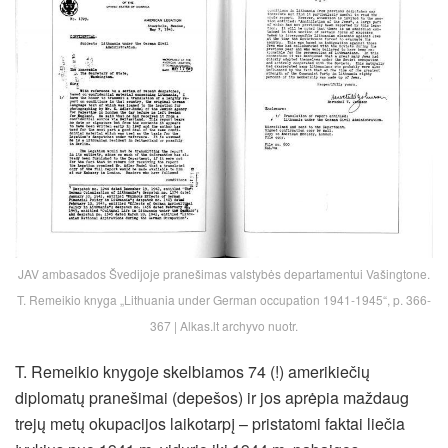
JAV ambasados Švedijoje pranešimas valstybės departamentui Vašingtone.
T. Remeikio knyga „Lithuania under German occupation 1941-1945“, p. 366-
367 | Alkas.lt archyvo nuotr.
T. Remeikio knygoje skelbiamos 74 (!) amerikiečių
diplomatų pranešimai (depešos) ir jos aprėpia maždaug
trejų metų okupacijos laikotarpį – pristatomi faktai liečia