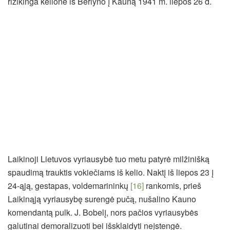
rizikinga kelionė iš Berlyno į Kauną 1941 m. liepos 26 d.
Laikinoji Lietuvos vyriausybė tuo metu patyrė milžinišką
spaudimą trauktis vokiečiams iš kelio. Naktį iš liepos 23 į
24-ąją, gestapas, voldemarininkų
[16]
rankomis, prieš
Laikinąją vyriausybę surengė pučą, nušalino Kauno
komendantą pulk. J. Bobelį, nors pačios vyriausybės
galutinai demoralizuoti bei išsklaidyti neįstengė.