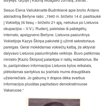
atvykęs. Grįžęs į Kauną redagavo žurnalą „Vairas“.
Sesuo Elena Valiukėnaitė-Budnikienė apie brolio Antano
atsiradimą Berlyne rašo: „1940 m. birželio 14 d. pasitraukė
į Vokietiją (iš tiesų – birželio 21-ąją, netrukus po Lietuvos
okupacijos – V.V.). Rudenį, paleistas iš pabėgėlių
internato, apsigyveno Berlyne. Lietuvos pasiuntinys
Vokietijoje Kazys Škirpa pakvietė jį užimti sekretoriaus
pareigas. Gerai mokėdamas vokiečių kalbą, jis aktyviai
dalyvavo Lietuvos pasiuntinybės veikloje. Buvo patikimas
ministro [Kazio Škirpos] patarėjas ir raštų redaktorius. Be
to, parūpindavo informacijos Lietuvos bylos reikalais,
plėtodamas santykius su įvairiais mums draugiškais
užsieniečiais. Jo gabumų ir drąsos dėka svarbus
informacijos pluoštas paplisdavo demokratiniuose
Vakaruose.“