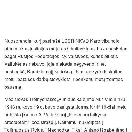
Nuosprendis, kurį pasirašė LSSR NKVD Karo tribunolo
pirmininkas justicijos majoras Choliavkinas, buvo paskirtas
pagal Rusijos Federacijos, t.y. valstybės, kurios pilietis
Valiukėnas nebuvo, joje niekada negyveno ir net
nesilankė, Baudžiamąjį kodeksą. Jam paskyrė dešimties
metų „pataisos darbų stovyklos“ ir penkerių metų tremties
bausmę.
Mečislovas Treinys rašo: „Vilniaus kalėjimo Nr.1 viršininkui
1946 m. kovo 19 d. buvo pasiųsta „forma Nr.4“ 10-čiai metų
nuteisto [kalinio A. Valiukėno] „tolesniam laikymui
areštuotam“ [pod stražej]. Kalinimui nukreiptas į
Tolimuosius Rytus, į Nachodką. Tiksli Antano išgabenimo į