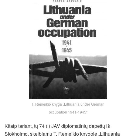
T. Remeikio knyga „Lithuania under German
occupation 1941-1945“
Kitaip tariant, tų 74 (!) JAV diplomatinių depešų iš
Stokholmo, skelbiamų T. Remeikio knygoje „Lithuania