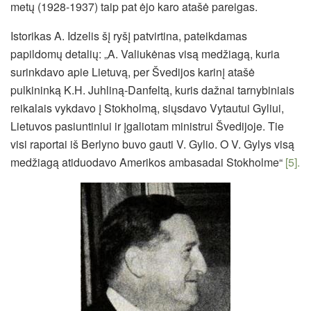
metų (1928-1937) taip pat ėjo karo atašė pareigas.
Istorikas A. Idzelis šį ryšį patvirtina, pateikdamas
papildomų detalių: „A. Valiukėnas visą medžiagą, kuria
surinkdavo apie Lietuvą, per Švedijos karinį atašė
pulkininką K.H. Juhliną-Danfeltą, kuris dažnai tarnybiniais
reikalais vykdavo į Stokholmą, siųsdavo Vytautui Gyliui,
Lietuvos pasiuntiniui ir įgaliotam ministrui Švedijoje. Tie
visi raportai iš Berlyno buvo gauti V. Gylio. O V. Gylys visą
medžiagą atiduodavo Amerikos ambasadai Stokholme“
[5].