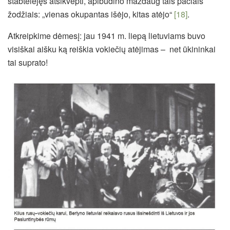
stabtelėjęs atsikvėpti, apibūdino maždaug tais pačiais
žodžiais: „vienas okupantas išėjo, kitas atėjo“
[18]
.
Atkreipkime dėmesį: jau 1941 m. liepą lietuviams buvo
visiškai aišku ką reiškia vokiečių atėjimas – net ūkininkai
tai suprato!