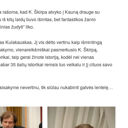
ba rašoma, kad K. Škirpa atvyko į Kauną drauge su
iš kitų laidų buvo išimtas, bet fantastikos žanro
inias žudyti” liko.
s Kulakauskas. Jį vis dėlto vertinu kaip išmintingą
isakymo, vienareikšmiškai pasmerkusio K. Škirpą,
kai, taip gerai žinote istoriją, kodėl nei vienas
bar 35 šalių istorikai remsis tuo veikalu ir jį cituos savo
sisakyme nevertinu, tik siūlau nukabinti gatvės lentelę…