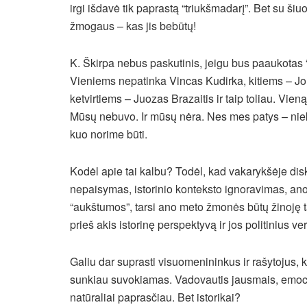
irgi išdavė tik paprastą “triukšmadarį”. Bet su ši
žmogaus – kas jis bebūtų!
K. Škirpa nebus paskutinis, jeigu bus paaukotas “
Vieniems nepatinka Vincas Kudirka, kitiems – Jo
ketvirtiems – Juozas Brazaitis ir taip toliau. Vie
Mūsų nebuvo. Ir mūsų nėra. Nes mes patys – ni
kuo norime būti.
Kodėl apie tai kalbu? Todėl, kad vakarykšėje dis
nepaisymas, istorinio konteksto ignoravimas, ano
“aukštumos”, tarsi ano meto žmonės būtų žinoję t
prieš akis istorinę perspektyvą ir jos politinius ve
Galiu dar suprasti visuomenininkus ir rašytojus, ku
sunkiau suvokiamas. Vadovautis jausmais, emocijo
natūraliai paprasčiau. Bet istorikai?