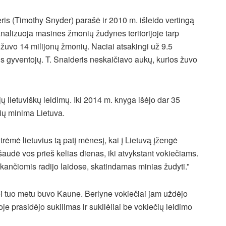
eris (Timothy Snyder) parašė ir 2010 m. išleido vertingą
nalizuoja masines žmonių žudynes teritorijoje tarp
žuvo 14 milijonų žmonių. Naciai atsakingi už 9.5
us gyventojų. T. Snaideris neskaičiavo aukų, kurios žuvo
 lietuviškų leidimų. Iki 2014 m. knyga išėjo dar 35
ių minima Lietuva.
trėmė lietuvius tą patį mėnesį, kai į Lietuvą įžengė
udė vos prieš kelias dienas, iki atvykstant vokiečiams.
kančiomis radijo laidose, skatindamas minias žudyti.”
 nei tuo metu buvo Kaune. Berlyne vokiečiai jam uždėjo
oje prasidėjo sukilimas ir sukilėliai be vokiečių leidimo