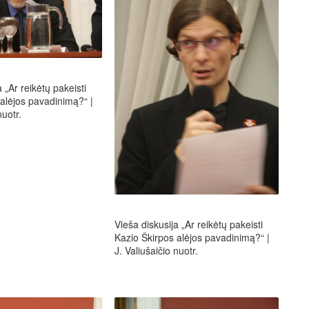
 „Ar reikėtų pakeisti
alėjos pavadinimą?“ |
nuotr.
Vieša diskusija „Ar reikėtų pakeisti
Kazio Škirpos alėjos pavadinimą?“ |
J. Valiušaičio nuotr.