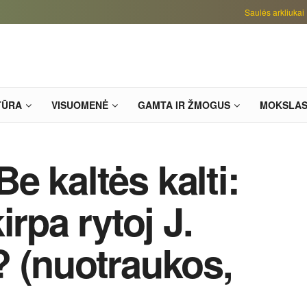
Saulės arkliukai
TŪRA
VISUOMENĖ
GAMTA IR ŽMOGUS
MOKSLA
 Be kaltės kalti:
irpa rytoj J.
 (nuotraukos,