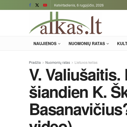
Ketvirtadienis, 6 rugpjūčio, 2026
NAUJIENOS
NUOMONIŲ RATAS
KUL
Pradžia
Nuomonių ratas
Lietuvos kelias
V. Valiušaitis.
šiandien K. Šk
Basanavičius?
video)