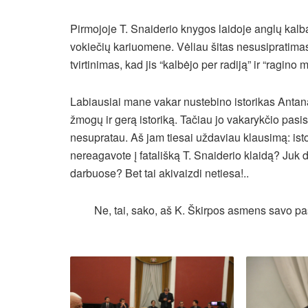
Pirmojoje T. Snaiderio knygos laidoje anglų kal
vokiečių kariuomene. Vėliau šitas nesusipratimas 
tvirtinimas, kad jis “kalbėjo per radiją” ir “ragino m
Labiausiai mane vakar nustebino istorikas Antana
žmogų ir gerą istoriką. Tačiau jo vakarykčio pas
nesupratau. Aš jam tiesai uždaviau klausimą: istori
nereagavote į fatališką T. Snaiderio klaidą? Juk da
darbuose? Bet tai akivaizdi netiesa!..
Ne, tai, sako, aš K. Škirpos asmens savo pa