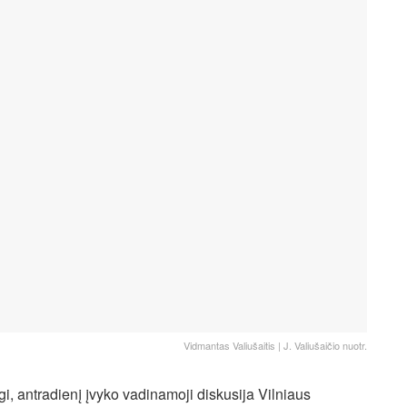
Vidmantas Valiušaitis | J. Valiušaičio nuotr.
gi, antradienį įvyko vadinamoji diskusija Vilniaus