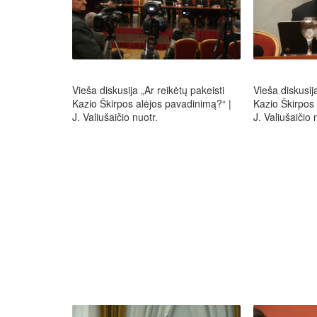
Vieša diskusija „Ar reikėtų pakeisti
Vieša diskusija
Kazio Škirpos alėjos pavadinimą?“ |
Kazio Škirpos 
J. Valiušaičio nuotr.
J. Valiušaičio 