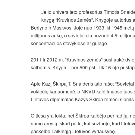
Jelio universiteto profesorius Timotis Snaid
knygą “Kruvinos žemės”. Knygoje autorius a
Berlyno ir Maskvos. Joje nuo 1933 iki 1945 metų 
milijonus aukų, o sovietai čia nužudė 4.5 milijon
koncentracijos stovyklose ar gulage.
2011 ir 2012 m. “Kruvinos žemės” susilaukė dviejų
kalbomis. Knyga – per 500 psl. Tik 16-oje puslap
Apie Kazį Škirpą T. Snaideris taip rašo: “Sovietai 
vokiečių kariuomenė, o NKVD kalėjimuose juos ša
Lietuvos diplomatas Kazys Škirpa rėmėsi šiomis 
O tiesa yra tokia: nei Škirpa kalbėjo per radiją,
namų areštą iškart po to, kai sužinojo, kad Lietuv
paskelbė Laikinąją Lietuvos vyriausybę.