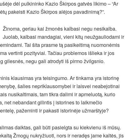
ušėje dėl pulkininko Kazio Škirpos gatvės likimo – “Ar
kėtų pakeisti Kazio Škirpos alėjos pavadinimą?”.
Žinoma, geriau kai žmonės kalbasi negu nesikalba.
Juolab, kalbasi mandagiai, vieni kitų neužgauliodami ir
emindami. Tai šita prasme tą pasikeitimą nuomonėmis
ima vertinti pozityviai. Tačiau problemos išlieka ir jos
g gilesnės, negu gali atrodyti iš pirmo žvilgsnio.
inis klausimas yra teisingumo. Ar tinkama yra istorinę
enybę, šalies nepriklausomybei ir laisvei neabejotinai
ais nusikaltimais, tam tikra dalimi ir apmeluotą, kurio
 net nebandant gilintis į istorines to laikmečio
lentelę, pažeminti ir pakasti istorinėje užmarštyje?
limas daiktas, gali būti pasielgta su kiekvienu iš mūsų.
ekaltą Žmogų nukryžiuoti, nors ir neradęs jame kaltės, jis