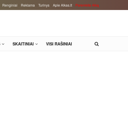
Renginiai
Reklama
Turinys
Apie Alkas.lt
Paremkite Alką
S
SKAITINIAI
VISI RAŠINIAI