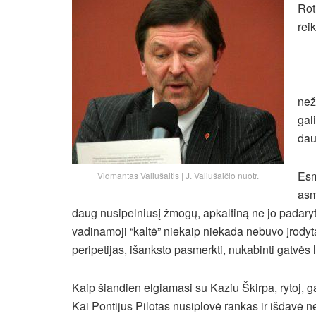
Rot
rei
než
gal
dau
Esm
Vidmantas Valiušaitis | J. Valiušaičio nuotr.
asm
daug nusipelniusį žmogų, apkaltiną ne jo
padaryt
vadinamoji “kaltė” niekaip niekada nebuvo įrodyta,
peripetijas, išanksto pasmerkti, nukabinti gatvės 
Kaip šiandien elgiamasi su Kaziu Škirpa, rytoj, ga
Kai Pontijus Pilotas nusiplovė rankas ir išdavė n