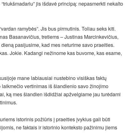
uo “triukšmadariu” jis išdavė principą: nepasmerkti nekalto
vardan ramybės”. Jis bus pirmutinis. Toliau seks kiti.
nas Basanavičius, tretiems – Justinas Marcinkevičius,
ną dieną pasijusime, kad mes neturime savo praeities.
ekas. Jokie. Kadangi nežinome kas buvome, kas esame,
kusijoje mane labiausiai nustebino visiškas faktų
 laikmečio vertinimas iš šiandienio savo žinojimo
ai, ką mes šiandien išdidžiai apžvelgiame jau turėdami
rtinimus.
riems istorinis požiūris į praeities įvykius gali būti
mis, ne faktais ir istorinio konteksto pažinimu jiems