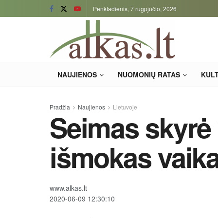
Penktadienis, 7 rugpjūčio, 2026
NAUJIENOS
NUOMONIŲ RATAS
KUL
Pradžia
Naujienos
Lietuvoje
Seimas skyrė 
išmokas vaik
www.alkas.lt
2020-06-09 12:30:10