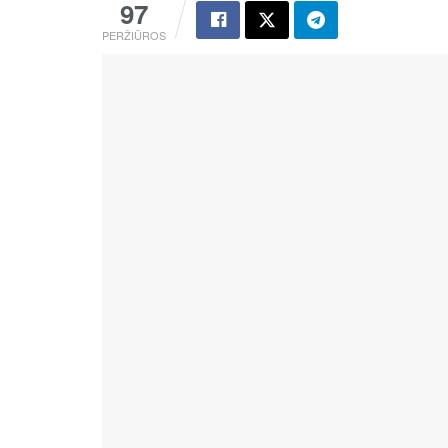
97
PERŽIŪROS