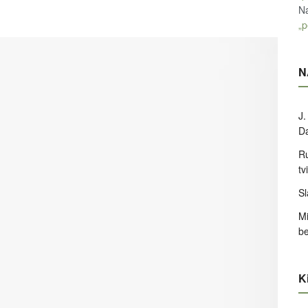
Na
„p
N
J.
D
Ru
tv
Sl
Mi
be
Ki