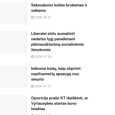
Seksualumo kultas brukamas ir
vaikams
2026 08 01
Liberalai siūlo sumažinti
nedarbo lygį panaikinant
piktnaudžiavimą socialinėmis
išmokomis
2026 07 29
Ieškoma būdų, kaip stiprinti
nepilnamečių apsaugą nuo
smurto
2026 07 27
Opozicija prašo KT išaiškinti, ar
Vyriausybės startas buvo
teisėtas