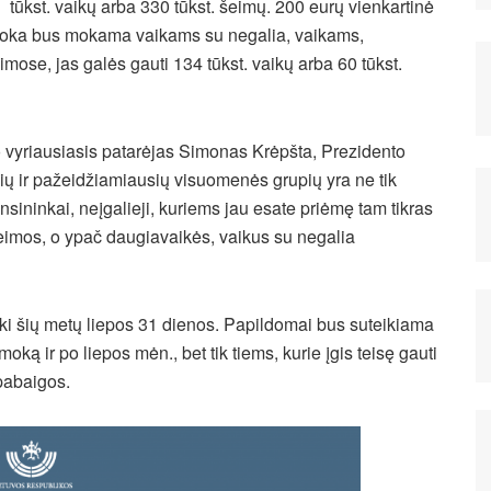
tūkst. vaikų arba 330 tūkst. šeimų. 200 eurų vienkartinė
oka bus mokama vaikams su negalia, vaikams,
ose, jas galės gauti 134 tūkst. vaikų arba 60 tūkst.
 vyriausiasis patarėjas Simonas Krėpšta, Prezidento
ų ir pažeidžiamiausių visuomenės grupių yra ne tik
ensininkai, neįgalieji, kuriems jau esate priėmę tam tikras
eimos, o ypač daugiavaikės, vaikus su negalia
ki šių metų liepos 31 dienos. Papildomai bus suteikiama
ą ir po liepos mėn., bet tik tiems, kurie įgis teisę gauti
pabaigos.