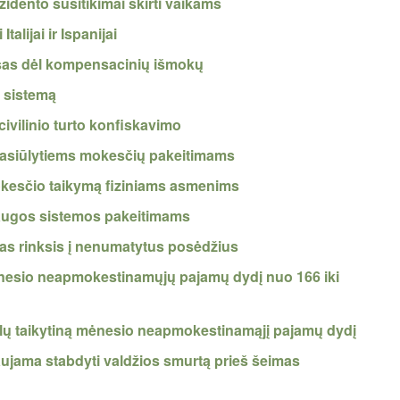
zidento susitikimai skirti vaikams
alijai ir Ispanijai
isas dėl kompensacinių išmokų
ą sistemą
ivilinio turto konfiskavimo
pasiūlytiems mokesčių pakeitimams
okesčio taikymą fiziniams asmenims
saugos sistemos pakeitimams
mas rinksis į nenumatytus posėdžius
nesio neapmokestinamųjų pajamų dydį nuo 166 iki
lų taikytiną mėnesio neapmokestinamąjį pajamų dydį
aujama stabdyti valdžios smurtą prieš šeimas