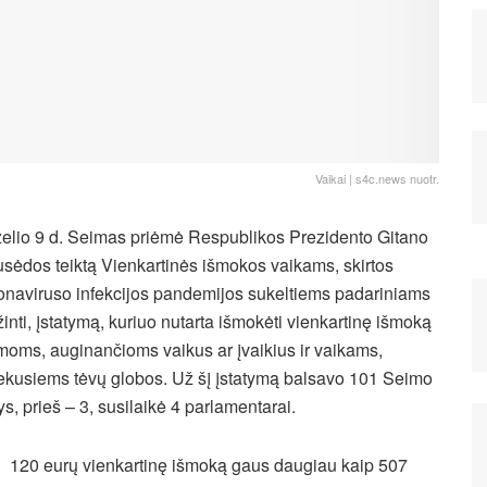
Vaikai | s4c.news nuotr.
želio 9 d. Seimas priėmė Respublikos Prezidento Gitano
sėdos teiktą Vienkartinės išmokos vaikams, skirtos
onaviruso infekcijos pandemijos sukeltiems padariniams
inti, įstatymą, kuriuo nutarta išmokėti vienkartinę išmoką
moms, auginančioms vaikus ar įvaikius ir vaikams,
ekusiems tėvų globos. Už šį įstatymą balsavo 101 Seimo
ys, prieš – 3, susilaikė 4 parlamentarai.
120 eurų vienkartinę išmoką gaus daugiau
kaip 507