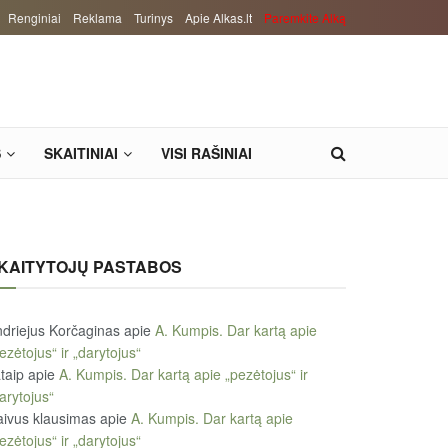
Renginiai
Reklama
Turinys
Apie Alkas.lt
Paremkite Alką
S
SKAITINIAI
VISI RAŠINIAI
KAITYTOJŲ PASTABOS
driejus Korčaginas
apie
A. Kumpis. Dar kartą apie
ezėtojus“ ir „darytojus“
taip
apie
A. Kumpis. Dar kartą apie „pezėtojus“ ir
arytojus“
ivus klausimas
apie
A. Kumpis. Dar kartą apie
ezėtojus“ ir „darytojus“