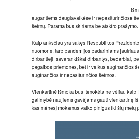
išm
augantiems daugiavaikėse ir nepasiturinčiose šeim
šeimų. Parama bus skiriama be atskiro prašymo.
Kaip anksčiau yra sakęs Respublikos Prezidento
nuomone, tarp pandemijos padariniams jautriausi
dirbantieji, savarankiškai dirbantys, bedarbiai, p
pagalbos priemones, bet ir vaikus auginančios š
auginančios ir nepasiturinčios šeimos.
Vienkartinė išmoka bus išmokėta ne vėliau kaip i
galimybė naujiems gavėjams gauti vienkartinę išmok
kas mėnesį mokamus vaiko pinigus iki šių metų 