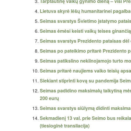
Tarptautinę vaikų gynimo dieną – visi Pre
Lietuva skyrė lėšų humanitarinei pagalbai It
Seimas svarstys Švietimo įstatymo pata
Seimas ėmėsi keisti vaikų teises ginanči
Seimas svarstys Prezidento pataisas dėl c
Seimas po pateikimo pritarė Prezidento 
Seimas patikslino nekilnojamojo turto m
Seimas pritarė naujiems vaiko teisių ap
Siekiant stiprinti kovą su pandemija Sei
Seimas padidino maksimalų taikytiną mė
200 eurų
Seimas svarstys siūlymą didinti maksima
Sekmadienį 13 val. prie Seimo bus reikal
(tiesioginė transliacija)