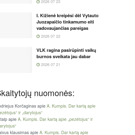
2026 07 23
I. Kižienė kreipėsi dėl Vytauto
Juozapaičio tinkamumo eiti
vadovaujančias pareigas
2026 07 22
VLK ragina pasirūpinti vaikų
burnos sveikata jau dabar
2026 07 21
kaitytojų nuomonės:
driejus Korčaginas
apie
A. Kumpis. Dar kartą apie
ezėtojus“ ir „darytojus“
taip
apie
A. Kumpis. Dar kartą apie „pezėtojus“ ir
arytojus“
ivus klausimas
apie
A. Kumpis. Dar kartą apie