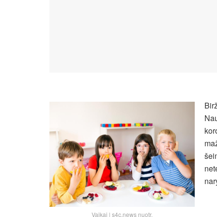
Bir
Nau
kor
maž
šei
net
nar
Vaikai | s4c.news nuotr.