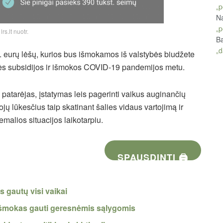
„p
Na
„p
lrs.lt nuotr.
Ba
„d
. eurų lėšų, kurios bus išmokamos iš valstybės biudžete
stybės subsidijos ir išmokos COVID-19 pandemijos metu.
 patarėjas, įstatymas leis pagerinti vaikus auginančių
jų lūkesčius taip skatinant šalies vidaus vartojimą ir
malios situacijos laikotarpiu.
SPAUSDINTI 🖨
 gautų visi vaikai
 išmokas gauti geresnėmis sąlygomis