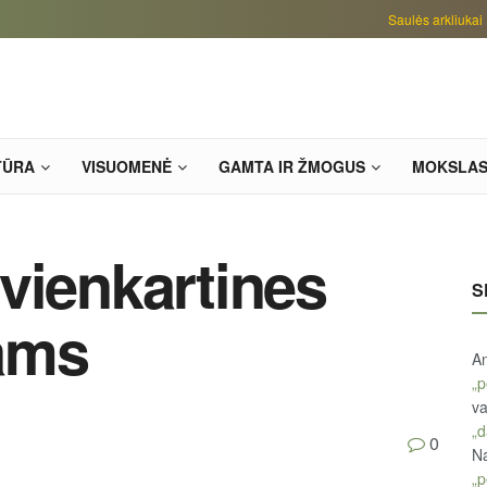
Saulės arkliukai
TŪRA
VISUOMENĖ
GAMTA IR ŽMOGUS
MOKSLA
vienkartines
S
ams
An
„p
va
„d
0
Na
„p