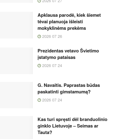
2026 07 27
Apklausa parodė, kiek šiemet
tėvai planuoja išleisti
mokyklinėms prekėms
2026 07 26
Prezidentas vetavo Švietimo
įstatymo pataisas
2026 07 24
G. Navaitis. Paprastas būdas
paskatinti gimstamumą?
2026 07 24
Kas turi spręsti dėl branduolinio
ginklo Lietuvoje – Seimas ar
Tauta?