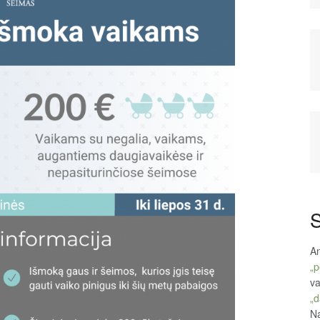
S
An
„p
va
„d
Na