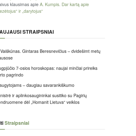
ivus klausimas
apie
A. Kumpis. Dar kartą apie
ezėtojus“ ir „darytojus“
AUJAUSI STRAIPSNIAI
 Vaiškūnas. Gintaras Beresnevičius – dvidešimt metų
ausose
gpjūčio 7-osios horoskopas: naujai minčiai prireiks
irto pagrindo
augytojams – daugiau savarankiškumo
nistrė ir aplinkosaugininkai susitiko su Pagirių
ndruomene dėl „Homanit Lietuva“ veiklos
ti
Straipsniai