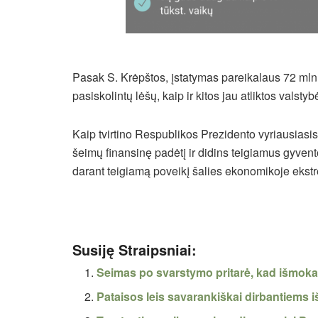
Pasak S. Krėpštos, įstatymas pareikalaus 72 mln
pasiskolintų lėšų, kaip ir kitos jau atliktos val
Kaip tvirtino Respublikos Prezidento vyriausiasis
šeimų finansinę padėtį ir didins teigiamus gyvento
darant teigiamą poveikį šalies ekonomikoje ekstre
Susiję Straipsniai:
Seimas po svarstymo pritarė, kad išmokas
Pataisos leis savarankiškai dirbantiems