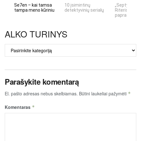
Se7en – kai tamsa
10 įsimintinų
„Septynių Ka
tampa meno kūriniu
detektyvinių serialų
Riteris" – kai
paprastumas
ALKO TURINYS
ALKO
TURINYS
Parašykite komentarą
El. pašto adresas nebus skelbiamas.
Būtini laukeliai pažymėti
*
Komentaras
*