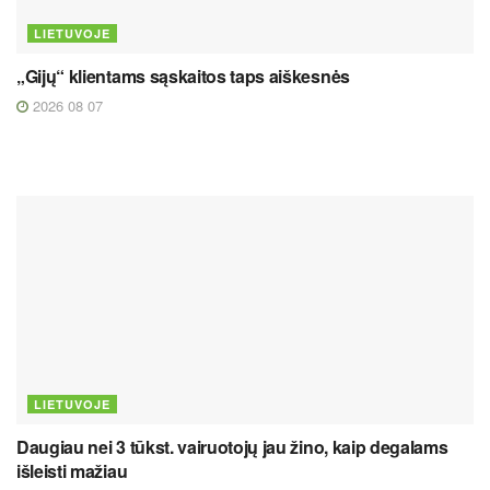
LIETUVOJE
„Gijų“ klientams sąskaitos taps aiškesnės
2026 08 07
LIETUVOJE
Daugiau nei 3 tūkst. vairuotojų jau žino, kaip degalams
išleisti mažiau