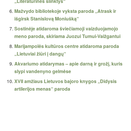
„Literatūrinės slinktys“
Mažvydo bibliotekoje vyksta paroda „Atrask ir
išgirsk Stanislovą Moniušką“
Sostinėje atidaroma šviečiamoji vaizduojamojo
meno paroda, skiriama Juozui Tumui-Vaižgantui
Marijampolės kultūros centre atidaroma paroda
„Lietuviai žiūri į dangų“
Akvariumo atidarymas – apie darną ir grožį, kuris
slypi vandenyno gelmėse
XVII amžiaus Lietuvos bajoro knygos „Didysis
artilerijos menas“ paroda