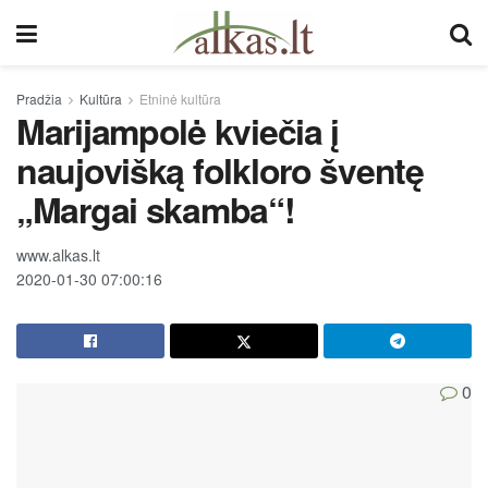
Pradžia
Kultūra
Etninė kultūra
Marijampolė kviečia į
naujovišką folkloro šventę
„Margai skamba“!
www.alkas.lt
2020-01-30 07:00:16
0