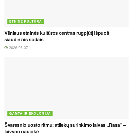
ETNINĖ KULTŪRA
Vilniaus etninės kultūros centras rugpjūtį išpuoš
šiaudiniais sodais
2026 08 07
GAMTA IR EKOLOGIJA
Švaresnio uosto ritmu: atliekų surinkimo laivas „Rasa“ –
laivyno naujokė