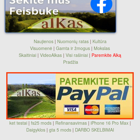
Naujienos
|
Nuomonių ratas
|
Kultūra
Visuomenė
|
Gamta ir žmogus
|
Mokslas
Skaitiniai
|
VideoAlkas
|
Visi rašiniai
|
Paremkite Alką
Pradžia
ket testai
|
fs25 mods
|
Refinansavimas
|
iPhone 16 Pro Max
|
Daigyklos
|
gta 5 mods
|
DARBO SKELBIMAI