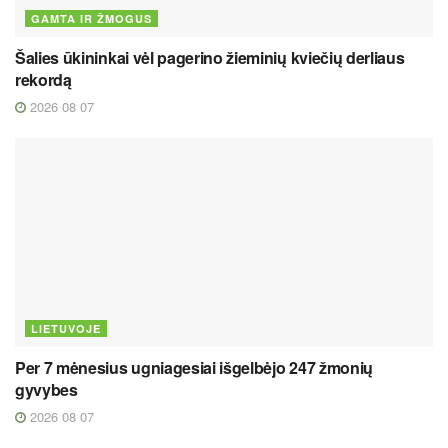
GAMTA IR ŽMOGUS
Šalies ūkininkai vėl pagerino žieminių kviečių derliaus
rekordą
2026 08 07
LIETUVOJE
Per 7 mėnesius ugniagesiai išgelbėjo 247 žmonių
gyvybes
2026 08 07