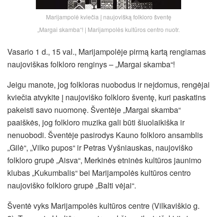
Marijampolė kviečia į naujovišką folkloro šventę
„Margai skamba“! | Marijampolės kultūros centro nuotr.
Vasario 1 d., 15 val., Marijampolėje pirmą kartą rengiamas
naujoviškas folkloro renginys – „Margai skamba“!
Jeigu manote, jog folkloras nuobodus ir neįdomus, rengėjai
kviečia atvykite į naujoviško folkloro šventę, kuri paskatins
pakeisti savo nuomonę. Šventėje „Margai skamba“
paaiškės, jog folkloro muzika gali būti šiuolaikiška ir
nenuobodi. Šventėje pasirodys Kauno folkloro ansamblis
„Gilė“, „Vilko pupos“ ir Petras Vyšniauskas, naujoviško
folkloro grupė „Aisva“, Merkinės etninės kultūros jaunimo
klubas „Kukumbalis“ bei Marijampolės kultūros centro
naujoviško folkloro grupė „Balti vėjai“.
Šventė vyks Marijampolės kultūros centre (
Vilkaviškio g.