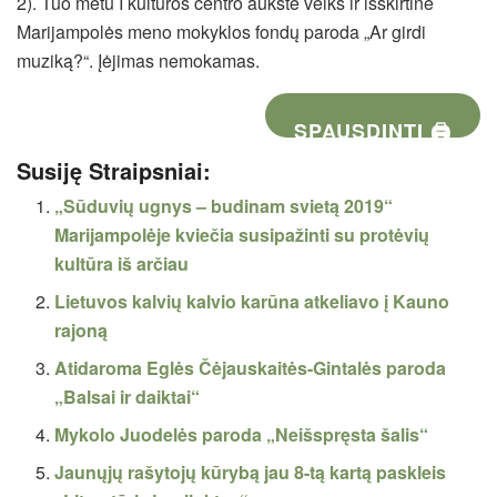
2)
. Tuo metu I kultūros centro aukšte veiks ir išskirtinė
Marijampolės meno mokyklos fondų paroda „Ar girdi
muziką?“. Įėjimas nemokamas.
SPAUSDINTI 🖨
Susiję Straipsniai:
„Sūduvių ugnys – budinam svietą 2019“
Marijampolėje kviečia susipažinti su protėvių
kultūra iš arčiau
Lietuvos kalvių kalvio karūna atkeliavo į Kauno
rajoną
Atidaroma Eglės Čėjauskaitės-Gintalės paroda
„Balsai ir daiktai“
Mykolo Juodelės paroda „Neišspręsta šalis“
Jaunųjų rašytojų kūrybą jau 8-tą kartą paskleis