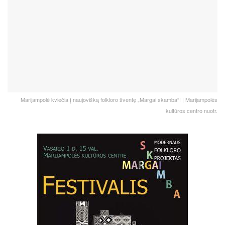
Marijampolė kviečia į naujovišką folkloro šventę „Margai skamba“! | Marijampolės
kultūros centro nuotr.