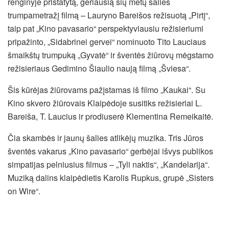
renginyje pristatytą, geriausią šių metų šalies
trumpametražį filmą – Lauryno Bareišos režisuotą „Pirtį“,
taip pat „Kino pavasario“ perspektyviausiu režisieriumi
pripažinto, „Sidabrinei gervei“ nominuoto Tito Lauciaus
šmaikštų trumpuką „Gyvatė“ ir šventės žiūrovų mėgstamo
režisieriaus Gedimino Šiaulio naują filmą „Šviesa“.
Šis kūrėjas žiūrovams pažįstamas iš filmo „Kaukai“. Su
Kino skvero žiūrovais Klaipėdoje susitiks režisieriai L.
Bareiša, T. Laucius ir prodiuserė Klementina Remeikaitė.
Čia skambės ir jaunų šalies atlikėjų muzika. Tris Jūros
šventės vakarus „Kino pavasario“ gerbėjai išvys publikos
simpatijas pelniusius filmus – „Tyli naktis“, „Kandelarija“.
Muziką dalins klaipėdietis Karolis Rupkus, grupė „Sisters
on Wire“.