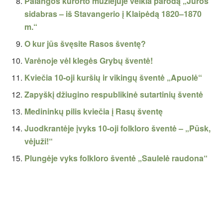
Palangos kurorto muziejuje veikia parodą „Jūros
sidabras – iš Stavangerio į Klaipėdą 1820–1870
m.“
O kur jūs švęsite Rasos šventę?
Varėnoje vėl klegės Grybų šventė!
Kviečia 10-oji kuršių ir vikingų šventė „Apuolė“
Zapyškį džiugino respublikinė sutartinių šventė
Medininkų pilis kviečia į Rasų šventę
Juodkrantėje įvyks 10-oji folkloro šventė – „Pūsk,
vėjuži!“
Plungėje vyks folkloro šventė „Saulelė raudona“