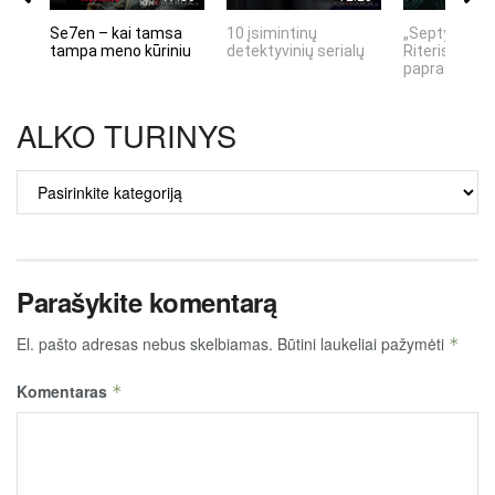
Se7en – kai tamsa
10 įsimintinų
„Septynių Ka
tampa meno kūriniu
detektyvinių serialų
Riteris" – kai
paprastumas
ALKO TURINYS
ALKO
TURINYS
Parašykite komentarą
El. pašto adresas nebus skelbiamas.
Būtini laukeliai pažymėti
*
Komentaras
*