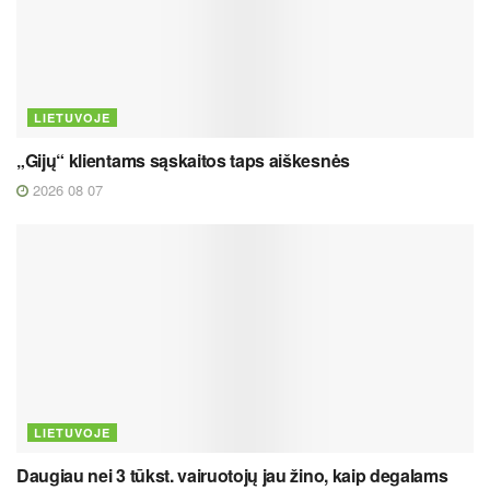
LIETUVOJE
„Gijų“ klientams sąskaitos taps aiškesnės
2026 08 07
LIETUVOJE
Daugiau nei 3 tūkst. vairuotojų jau žino, kaip degalams