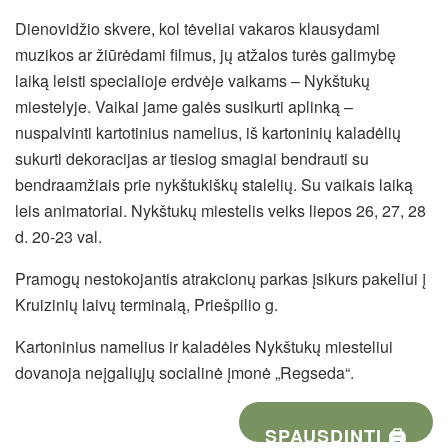
Dienovidžio skvere, kol tėveliai vakaros klausydami
muzikos ar žiūrėdami filmus, jų atžalos turės galimybę
laiką leisti specialioje erdvėje vaikams – Nykštukų
miestelyje. Vaikai jame galės susikurti aplinką –
nuspalvinti kartotinius namelius, iš kartoninių kaladėlių
sukurti dekoracijas ar tiesiog smagiai bendrauti su
bendraamžiais prie nykštukiškų stalelių. Su vaikais laiką
leis animatoriai. Nykštukų miestelis veiks liepos 26, 27, 28
d. 20-23 val.
Pramogų nestokojantis atrakcionų parkas įsikurs pakeliui į
Kruizinių laivų terminalą, Priešpilio g.
Kartoninius namelius ir kaladėles Nykštukų miesteliui
dovanoja neįgaliųjų socialinė įmonė „Regseda“.
SPAUSDINTI 🖨