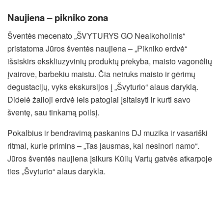
Naujiena – pikniko zona
Šventės mecenato „ŠVYTURYS GO Nealkoholinis“
pristatoma Jūros šventės naujiena – „Pikniko erdvė“
išsiskirs ekskliuzyvinių produktų prekyba, maisto vagonėlių
įvairove, barbekiu maistu. Čia netruks maisto ir gėrimų
degustacijų, vyks ekskursijos į „Švyturio“ alaus daryklą.
Didelė žalioji erdvė leis patogiai įsitaisyti ir kurti savo
šventę, sau tinkamą poilsį.
Pokalbius ir bendravimą paskanins DJ muzika ir vasariški
ritmai, kurie primins – „Tas jausmas, kai nesinori namo“.
Jūros šventės naujiena įsikurs Kūlių Vartų gatvės atkarpoje
ties „Švyturio“ alaus darykla.