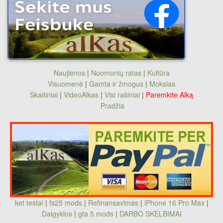
Naujienos
|
Nuomonių ratas
|
Kultūra
Visuomenė
|
Gamta ir žmogus
|
Mokslas
Skaitiniai
|
VideoAlkas
|
Visi rašiniai
|
Paremkite Alką
Pradžia
ket testai
|
fs25 mods
|
Refinansavimas
|
iPhone 16 Pro Max
|
Daigyklos
|
gta 5 mods
|
DARBO SKELBIMAI