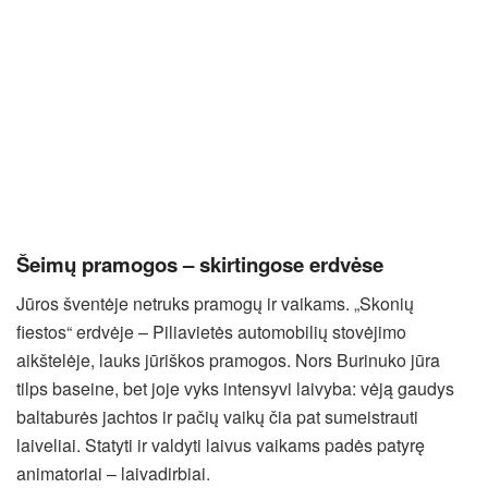
Šeimų pramogos – skirtingose erdvėse
Jūros šventėje netruks pramogų ir vaikams. „Skonių
fiestos“ erdvėje – Piliavietės automobilių stovėjimo
aikštelėje, lauks jūriškos pramogos. Nors Burinuko jūra
tilps baseine, bet joje vyks intensyvi laivyba: vėją gaudys
baltaburės jachtos ir pačių vaikų čia pat sumeistrauti
laiveliai. Statyti ir valdyti laivus vaikams padės patyrę
animatoriai – laivadirbiai.