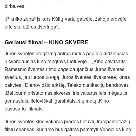
dirbtuves.
„Pikniko zona“ įsikurs Kūlių Vartų gatvėje, žalioje erdvėje
prie skulptūros „Neringa“.
Geriausi filmai – KINO SKVERE
Jūros šventės programą antrus metus papildo didžiausias
ir svarbiausias kino renginys Lietuvoje – „Kino pavasaris“.
Ramesnio šventės ritmo pageidaujančius Jūros šventės
svečius, jau liepos 26-ąją, Jūros šventės išvakarėse, kinas
pakvies į Dienovidžio aikštę. Telekomunikacijų bendrovės
„Balticum“ pristatomas skveras, tris vakarus leis mėgautis
geriausiais, lietuviškai įgarsintais, šių metų „Kino
pavasario“ filmais.
Jūros šventės kino vakarus pradės lietuvių trumpametražių
filmų seansas, kuriame bus galima pamatyti Venecijos kino