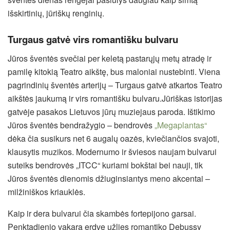
išskirtinių, jūriškų renginių.
Turgaus gatvė virs romantišku bulvaru
Jūros šventės svečiai per keletą pastarųjų metų atradę ir
pamilę kitokią Teatro
aikštę, bus maloniai nustebinti. Viena
pagrindinių šventės arterijų – Turgaus gatvė atkartos Teatro
aikštės jaukumą ir virs romantišku bulvaru.Jūriškas istorijas
gatvėje pasakos Lietuvos jūrų muziejaus paroda. Ištikimo
Jūros šventės bendražygio – bendrovės
„Megaplantas“
dėka čia susikurs net 6 augalų oazės, kviečiančios svajoti,
klausytis muzikos. Modernumo ir šviesos naujam bulvarui
suteiks bendrovės „ITCC“ kuriami bokštai bei nauji, tik
Jūros šventės dienomis džiuginsiantys meno akcentai –
milžiniškos kriauklės.
Kaip ir dera bulvarui čia skambės fortepijono garsai.
Penktadienio vakarą erdvę užlies romantiko Debussy