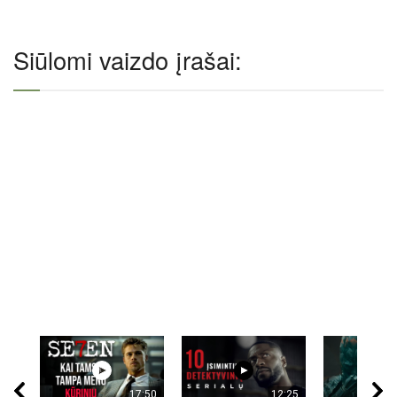
Siūlomi vaizdo įrašai:
17:50
12:25