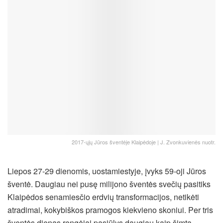
2017-ųjų Jūros šventėje Klaipėdoje | J. Zvonkuvienės nuotr.
Liepos 27-29 dienomis, uostamiestyje, įvyks 59-oji Jūros
šventė. Daugiau nei pusę milijono šventės svečių pasitiks
Klaipėdos senamiesčio erdvių transformacijos, netikėti
atradimai, kokybiškos pramogos kiekvieno skoniui. Per tris
šventės dienas rengėjai pasiūlys daugiau kaip šimtą