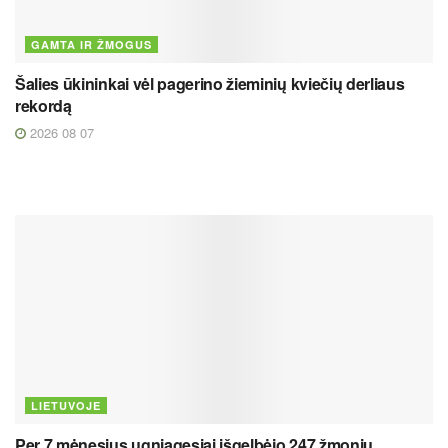
GAMTA IR ŽMOGUS
Šalies ūkininkai vėl pagerino žieminių kviečių derliaus
rekordą
2026 08 07
LIETUVOJE
Per 7 mėnesius ugniagesiai išgelbėjo 247 žmonių