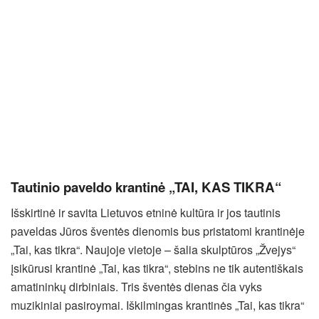
Tautinio paveldo krantinė „TAI, KAS TIKRA“
Išskirtinė ir savita Lietuvos etninė kultūra ir jos tautinis
paveldas Jūros šventės dienomis bus pristatomi krantinėje
„Tai, kas tikra“. Naujoje vietoje – šalia skulptūros „Žvejys“
įsikūrusi krantinė „Tai, kas tikra“, stebins ne tik autentiškais
amatininkų dirbiniais. Tris šventės dienas čia vyks
muzikiniai pasiroymai. Iškilmingas krantinės „Tai, kas tikra“