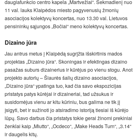
daugiafunkcio centro kapela „Martvežiai“. Sekmadienį nuo
11 val. lauks Klaipėdos miesto pagyvenusių žmonių
asociacijos kolektyvų koncertas, nuo 13.30 val. Lietuvos
pensininkų sąjungos „Bočiai“ meno kolektyvų koncertas.
Dizaino jūra
Jau antrus metus į Klaipėdą sugrįžta išskirtinis mados
projektas „Dizaino jūra“. Skoningas ir efektingas dizaino
pasažas suburs dizainerius ir kūrėjus po vienu stogu. Anot
projekto autorių – Šiaurės šalių dizaino asociacijos,
„Dizaino jūra“ ypatinga tuo, kad čia savo ekspozicijas
pristatys patys kūrėjai ir dizaineriai, tad užsukus ir
susidomėjus vienu ar kitu kūriniu, bus galima ne tik jį
įsigyti, bet ir sužinoti jo atsiradimo istoriją tiesiai iš kūrėjo
lūpų. Savo darbus čia pristatys tokie gerai žinomi prekiniai
ženklai kaip „Miutto“, „Ocdeco“, „Make Heads Turn“, „3.14“
ir daugelis kitų.