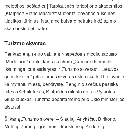
melodijos, šeštadienį Tarptautinės fortepijono akademijos
„Klaipėda Piano Masters“ studentai dovanos auksinės
klasikos kūrinius. Naujame bulvare netruks ir džiazinio
skambesio bei teatro.
Turizmo skveras
Penktadienį, 14.00 val., ant Klaipėdos simboliu tapusio
„Meridiano“ denio, kartu su choro „Cantare dainomis,
iškilmingai bus atidarytas ir „Turizmo skveras“. „Lietuvos
geležinkeliai“ pristatomas skveras skirta skatinti Lietuvos ir
kaimyninių miestų bendrystę. Renginio svečius pasitiks
miesto šeimininkas, Klaipėdos miesto meras Vytautas
Grubliauskas, Turizmo departamento prie Ūkio ministerijos
atstovai.
Šį kartą „Turizmo skvere“ – Šiaulių, Anykščių, Birštono,
Molėtų, Zarasų, Ignalinos, Druskininkų, Kėdainių,