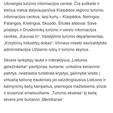
Ukmergės turizmo informacijos centrai. Čia sutiksite ir
trečius metus dalyvaujančius Klaipėdos regiono turizmo
informacijos centrus, tarp kurių – Klaipėdos, Neringos,
Palangos, Kretingos, Skuodo, Šilutės atstovai. Save
pristatys ir Druskininkų turizmo ir verslo informacijos
centras, „Kaunas In“, Valstybinis turizmo departamentas,
„Kūrybinių industrijų dokas“, Vilniaus miesto savivaldybės
administracijos Užsienio ryšių ir turizmo skyrius.
Skvere lankytojų lauks ir interaktyvus „Lietuvos
geležinkeliai“ paviljonas, kuriame: unikalios keliavimo
patirtys, neatrastos turistinės kryptys, galimybė leistis į
virtualią kelionę traukiniais po vaizdingiausius Lietuvos ir
kaimyninių šalių kampelius, pramogos mažiesiems, prizai
ir siurprizai smalsuoliams. „Turizmo skveras“ šį kartą
skvere prie burlaivio „Meridianas“.