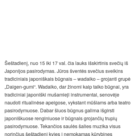
Šeštadienį, nuo 15 iki 17 val. čia lauks išskirtinis svečių iš
Japonijos pasirodymas. Jūros šventės svečius sveikins
tradiciniais japoniškais būgnais – wadaiko – grojanti grupė
„Daigen-gumi“. Wadaiko, dar žinomi kaip taiko būgnai, yra
tradiciniai japoniški mušamieji instrumentai, senovėje
naudoti ritualinėse apeigose, vykstant mūšiams arba teatro
pasirodymuose. Dabar šiuos būgnus galima išgirsti
japoniškuose renginiuose ir būgnais grojančių trupių
pasirodymuose. Tekančios saulės šalies muzika visus
norinčius šeštadienį kvies į nemokamas kūrybines