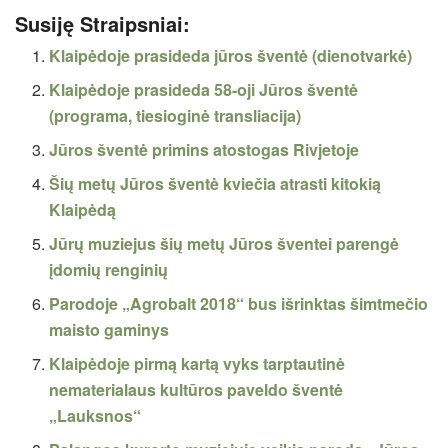
Susiję Straipsniai:
Klaipėdoje prasideda jūros šventė (dienotvarkė)
Klaipėdoje prasideda 58-oji Jūros šventė
(programa, tiesioginė transliacija)
Jūros šventė primins atostogas Rivjetoje
Šių metų Jūros šventė kviečia atrasti kitokią
Klaipėdą
Jūrų muziejus šių metų Jūros šventei parengė
įdomių renginių
Parodoje „Agrobalt 2018“ bus išrinktas šimtmečio
maisto gaminys
Klaipėdoje pirmą kartą vyks tarptautinė
nematerialaus kultūros paveldo šventė
„Lauksnos“