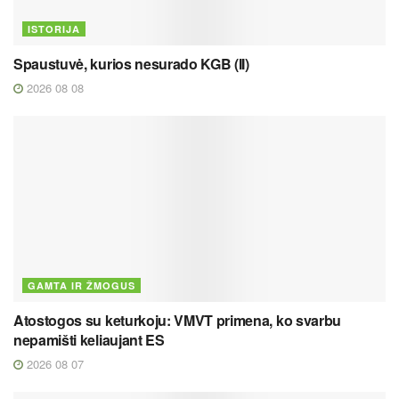
ISTORIJA
Spaustuvė, kurios nesurado KGB (II)
2026 08 08
GAMTA IR ŽMOGUS
Atostogos su keturkoju: VMVT primena, ko svarbu
nepamišti keliaujant ES
2026 08 07