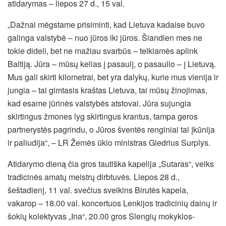
atidarymas – liepos 27 d., 15 val.
„Dažnai mėgstame prisiminti, kad Lietuva kadaise buvo
galinga valstybė – nuo jūros iki jūros. Šiandien mes ne
tokie dideli, bet ne mažiau svarbūs – telkiamės aplink
Baltiją. Jūra – mūsų kelias į pasaulį, o pasaulio – į Lietuvą.
Mus gali skirti kilometrai, bet yra dalykų, kurie mus vienija ir
jungia – tai gimtasis kraštas Lietuva, tai mūsų žinojimas,
kad esame jūrinės valstybės atstovai. Jūra sujungia
skirtingus žmones lyg skirtingus krantus, tampa geros
partnerystės pagrindu, o Jūros šventės renginiai tai įkūnija
ir paliudija“, – LR Žemės ūkio ministras Giedrius Surplys.
Atidarymo dieną čia gros tautiška kapelija „Sutaras“, veiks
tradicinės amatų meistrų dirbtuvės. Liepos 28 d.,
šeštadienį, 11 val. svečius sveikins Birutės kapela,
vakarop – 18.00 val. koncertuos Lenkijos tradicinių dainų ir
šokių kolektyvas „Ina“, 20.00 gros Slengių mokyklos-