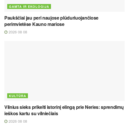
GAMTA IR EKOLOGIJA
Paukščiai jau peri naujose plūduriuojančiose
perimvietėse Kauno mariose
2026 08 08
KULTŪRA
Vilnius sieks prikelti istorinį elingą prie Neries: sprendimų
ieškos kartu su vilniečiais
2026 08 08