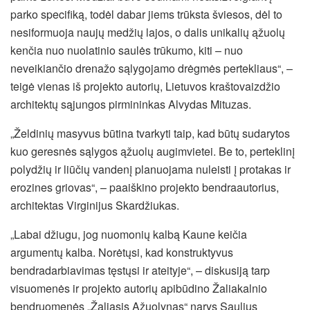
parko specifiką, todėl dabar jiems trūksta šviesos, dėl to
nesiformuoja naujų medžių lajos, o dalis unikalių ąžuolų
kenčia nuo nuolatinio saulės trūkumo, kiti – nuo
neveikiančio drenažo sąlygojamo drėgmės pertekliaus“, –
teigė vienas iš projekto autorių, Lietuvos kraštovaizdžio
architektų sąjungos pirmininkas Alvydas Mituzas.
„Želdinių masyvus būtina tvarkyti taip, kad būtų sudarytos
kuo geresnės sąlygos ąžuolų augimvietei. Be to, perteklinį
polydžių ir liūčių vandenį planuojama nuleisti į protakas ir
erozines griovas“, – paaiškino projekto bendraautorius,
architektas Virginijus Skardžiukas.
„Labai džiugu, jog nuomonių kalbą Kaune keičia
argumentų kalba. Norėtųsi, kad konstruktyvus
bendradarbiavimas tęstųsi ir ateityje“, – diskusiją tarp
visuomenės ir projekto autorių apibūdino Žaliakalnio
bendruomenės „Žaliasis Ąžuolynas“ narys Saulius