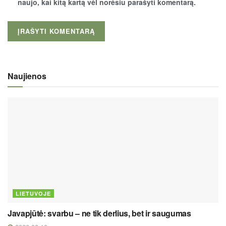
naujo, kai kitą kartą vėl norėsiu parašyti komentarą.
Naujienos
LIETUVOJE
Javapjūtė: svarbu – ne tik derlius, bet ir saugumas