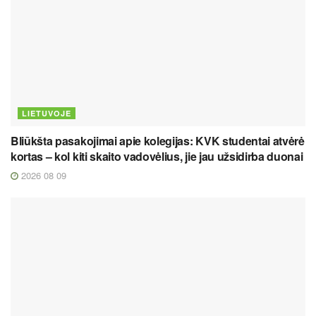
LIETUVOJE
Bliūkšta pasakojimai apie kolegijas: KVK studentai atvėrė
kortas – kol kiti skaito vadovėlius, jie jau užsidirba duonai
2026 08 09