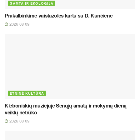
GAMTA IR EKOLOGIJA
Prakalbinkime vaistažoles kartu su D. Kunčiene
2026 08 09
ETNINĖ KULTŪRA
Kleboniškių muziejuje Senųjų amatų ir mokymų dieną
veiklų netrūko
2026 08 09