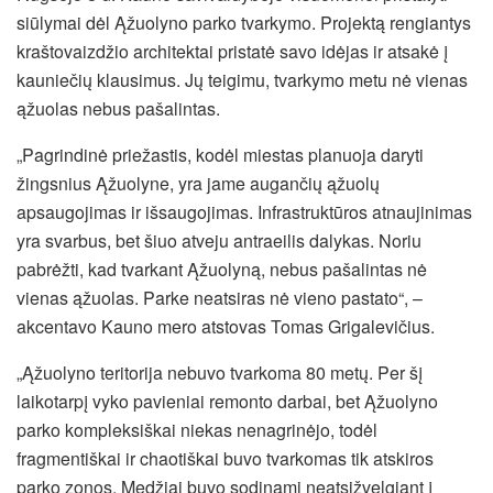
siūlymai dėl Ąžuolyno parko tvarkymo. Projektą rengiantys
kraštovaizdžio architektai pristatė savo idėjas ir atsakė į
kauniečių klausimus. Jų teigimu, tvarkymo metu nė vienas
ąžuolas nebus pašalintas.
„Pagrindinė priežastis, kodėl miestas planuoja daryti
žingsnius Ąžuolyne, yra jame augančių ąžuolų
apsaugojimas ir išsaugojimas. Infrastruktūros atnaujinimas
yra svarbus, bet šiuo atveju antraeilis dalykas.
Noriu
pabrėžti, kad tvarkant Ąžuolyną, nebus pašalintas nė
vienas ąžuolas. Parke neatsiras nė vieno pastato“, –
akcentavo Kauno mero atstovas Tomas Grigalevičius.
„Ąžuolyno teritorija nebuvo tvarkoma 80 metų. Per šį
laikotarpį vyko pavieniai remonto darbai, bet Ąžuolyno
parko kompleksiškai niekas nenagrinėjo, todėl
fragmentiškai ir chaotiškai buvo tvarkomas tik atskiros
parko zonos. Medžiai buvo sodinami neatsižvelgiant į