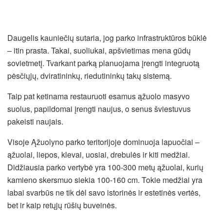
Daugelis kauniečių sutaria, jog parko infrastruktūros būklė
– itin prasta. Takai, suoliukai, apšvietimas mena gūdų
sovietmetį. Tvarkant parką planuojama įrengti integruotą
pėsčiųjų, dviratininkų, riedutininkų takų sistemą.
Taip pat ketinama restauruoti esamus ąžuolo masyvo
suolus, papildomai įrengti naujus, o senus šviestuvus
pakeisti naujais.
Visoje Ąžuolyno parko teritorijoje dominuoja lapuočiai –
ąžuolai, liepos, klevai, uosiai, drebulės ir kiti medžiai.
Didžiausia parko vertybė yra 100-300 metų ąžuolai, kurių
kamieno skersmuo siekia 100-160 cm. Tokie medžiai yra
labai svarbūs ne tik dėl savo istorinės ir estetinės vertės,
bet ir kaip retųjų rūšių buveinės.