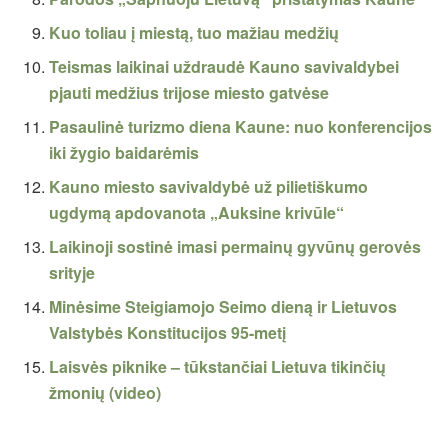
Kuo toliau į miestą, tuo mažiau medžių
Teismas laikinai uždraudė Kauno savivaldybei
pjauti medžius trijose miesto gatvėse
Pasaulinė turizmo diena Kaune: nuo konferencijos
iki žygio baidarėmis
Kauno miesto savivaldybė už pilietiškumo
ugdymą apdovanota „Auksine krivūle“
Laikinoji sostinė imasi permainų gyvūnų gerovės
srityje
Minėsime Steigiamojo Seimo dieną ir Lietuvos
Valstybės Konstitucijos 95-metį
Laisvės piknike – tūkstančiai Lietuva tikinčių
žmonių (video)