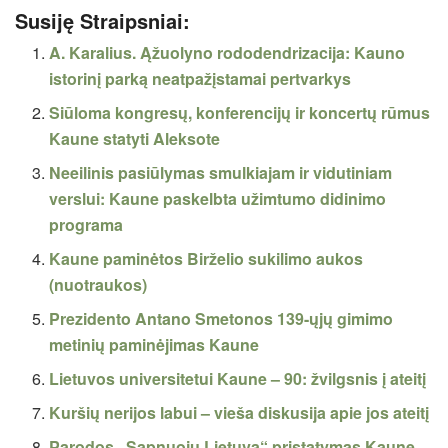
Susiję Straipsniai:
A. Karalius. Ąžuolyno rododendrizacija: Kauno
istorinį parką neatpažįstamai pertvarkys
Siūloma kongresų, konferencijų ir koncertų rūmus
Kaune statyti Aleksote
Neeilinis pasiūlymas smulkiajam ir vidutiniam
verslui: Kaune paskelbta užimtumo didinimo
programa
Kaune paminėtos Birželio sukilimo aukos
(nuotraukos)
Prezidento Antano Smetonos 139-ųjų gimimo
metinių paminėjimas Kaune
Lietuvos universitetui Kaune – 90: žvilgsnis į ateitį
Kuršių nerijos labui – vieša diskusija apie jos ateitį
Parodos „Sapnuoju Lietuvą“ pristatymas Kaune