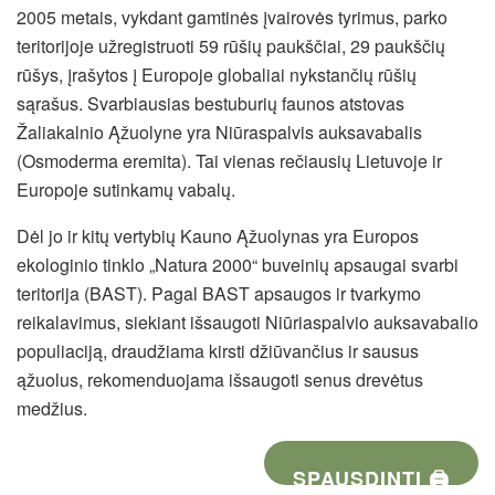
2005 metais, vykdant gamtinės įvairovės tyrimus, parko
teritorijoje užregistruoti 59 rūšių paukščiai, 29 paukščių
rūšys, įrašytos į Europoje globaliai nykstančių rūšių
sąrašus. Svarbiausias bestuburių faunos atstovas
Žaliakalnio Ąžuolyne yra Niūraspalvis auksavabalis
(Osmoderma eremita). Tai vienas rečiausių Lietuvoje ir
Europoje sutinkamų vabalų.
Dėl jo ir kitų vertybių Kauno Ąžuolynas yra Europos
ekologinio tinklo „Natura 2000“ buveinių apsaugai svarbi
teritorija (BAST). Pagal BAST apsaugos ir tvarkymo
reikalavimus, siekiant išsaugoti Niūriaspalvio auksavabalio
populiaciją, draudžiama kirsti džiūvančius ir sausus
ąžuolus, rekomenduojama išsaugoti senus drevėtus
medžius.
SPAUSDINTI 🖨