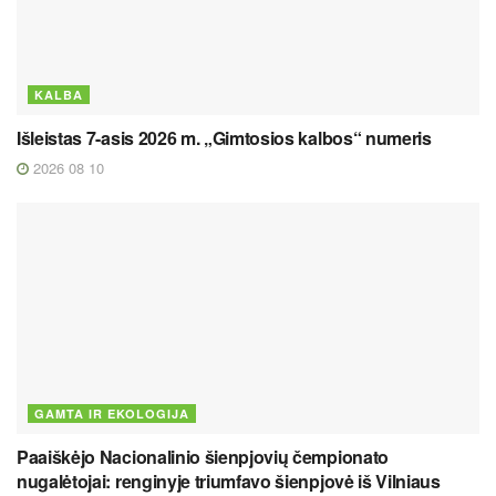
KALBA
Išleistas 7-asis 2026 m. „Gimtosios kalbos“ numeris
2026 08 10
GAMTA IR EKOLOGIJA
Paaiškėjo Nacionalinio šienpjovių čempionato
nugalėtojai: renginyje triumfavo šienpjovė iš Vilniaus