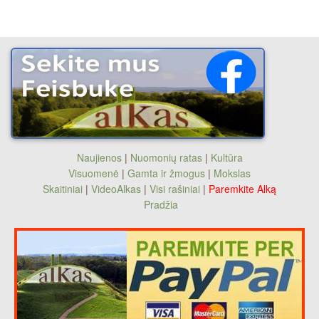
Naujienos
|
Nuomonių ratas
|
Kultūra
Visuomenė
|
Gamta ir žmogus
|
Mokslas
Skaitiniai
|
VideoAlkas
|
Visi rašiniai
|
Paremkite Alką
Pradžia