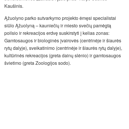
Kaušinis.
Ąžuolyno parko sutvarkymo projekto ėmęsi specialistai
siūlo Ąžuolyną – kauniečių ir miesto svečių pamėgtą
poilsio ir rekreacijos erdvę suskirstyti į kelias zonas:
Gamtosaugos ir biologinės įvairovės (centrinėje ir šiaurės
rytų dalyje), sveikatinimo (centrinėje ir šiaurės rytų dalyje),
kultūrinės rekreacijos (greta dainų slėnio) ir gamtosaugos
švietimo (greta Zoologijos sodo).