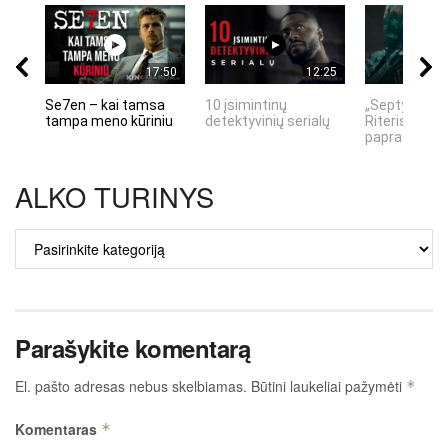
17:50
12:25
Se7en – kai tamsa
10 įsimintinų
„Septynių Ka
tampa meno kūriniu
detektyvinių serialų
Riteris" – kai
paprastumas
ALKO TURINYS
ALKO
TURINYS
Parašykite komentarą
El. pašto adresas nebus skelbiamas.
Būtini laukeliai pažymėti
*
Komentaras
*