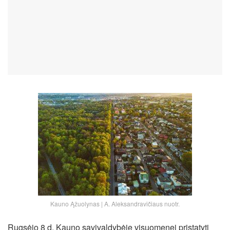
Kauno Ąžuolynas | A. Aleksandravičiaus nuotr.
Rugsėjo 8 d. Kauno savivaldybėje visuomenei pristatyti