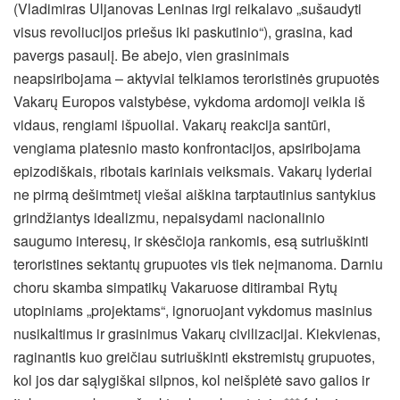
(Vladimiras Uljanovas Leninas irgi reikalavo „sušaudyti
visus revoliucijos priešus iki paskutinio“), grasina, kad
pavergs pasaulį. Be abejo, vien grasinimais
neapsiribojama – aktyviai telkiamos teroristinės grupuotės
Vakarų Europos valstybėse, vykdoma ardomoji veikla iš
vidaus, rengiami išpuoliai. Vakarų reakcija santūri,
vengiama platesnio masto konfrontacijos, apsiribojama
epizodiškais, ribotais kariniais veiksmais. Vakarų lyderiai
ne pirmą dešimtmetį viešai aiškina tarptautinius santykius
grindžiantys idealizmu, nepaisydami nacionalinio
saugumo interesų, ir skėsčioja rankomis, esą sutriuškinti
teroristines sektantų grupuotes vis tiek neįmanoma. Darniu
choru skamba simpatikų Vakaruose ditirambai Rytų
utopiniams „projektams“, ignoruojant vykdomus masinius
nusikaltimus ir grasinimus Vakarų civilizacijai. Kiekvienas,
raginantis kuo greičiau sutriuškinti ekstremistų grupuotes,
kol jos dar sąlygiškai silpnos, kol neišplėtė savo galios ir