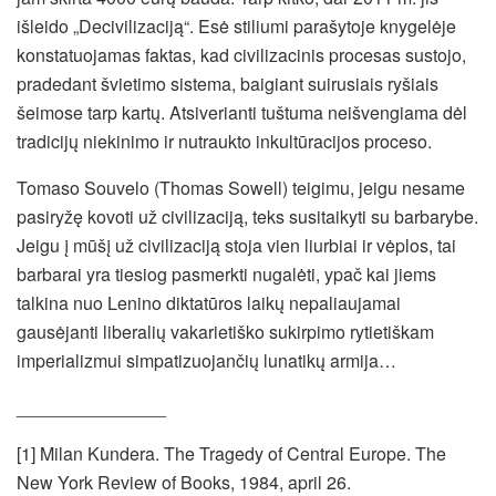
išleido „Decivilizaciją“. Esė stiliumi parašytoje knygelėje
konstatuojamas faktas, kad civilizacinis procesas sustojo,
pradedant švietimo sistema, baigiant suirusiais ryšiais
šeimose tarp kartų. Atsiverianti tuštuma neišvengiama dėl
tradicijų niekinimo ir nutraukto inkultūracijos proceso.
Tomaso Souvelo (Thomas Sowell) teigimu, jeigu nesame
pasiryžę kovoti už civilizaciją, teks susitaikyti su barbarybe.
Jeigu į mūšį už civilizaciją stoja vien liurbiai ir vėplos, tai
barbarai yra tiesiog pasmerkti nugalėti, ypač kai jiems
talkina nuo Lenino diktatūros laikų nepaliaujamai
gausėjanti liberalių vakarietiško sukirpimo rytietiškam
imperializmui simpatizuojančių lunatikų armija…
_______________
[1] Milan Kundera. The Tragedy of Central Europe. The
New York Review of Books, 1984, april 26.