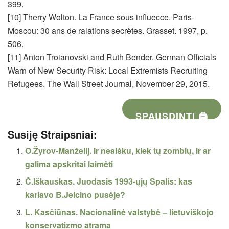
399.
[10] Therry Wolton. La France sous influecce. Paris-
Moscou: 30 ans de ralations secrètes. Grasset. 1997, p.
506.
[11] Anton Troianovski and Ruth Bender. German Officials
Warn of New Security Risk: Local Extremists Recruiting
Refugees. The Wall Street Journal, November 29, 2015.
SPAUSDINTI 🖨
Susiję Straipsniai:
O.Žyrov-Manželij. Ir neaišku, kiek tų zombių, ir ar
galima apskritai laimėti
Č.Iškauskas. Juodasis 1993-ųjų Spalis: kas
kariavo B.Jelcino pusėje?
L. Kasčiūnas. Nacionalinė valstybė – lietuviškojo
konservatizmo atrama