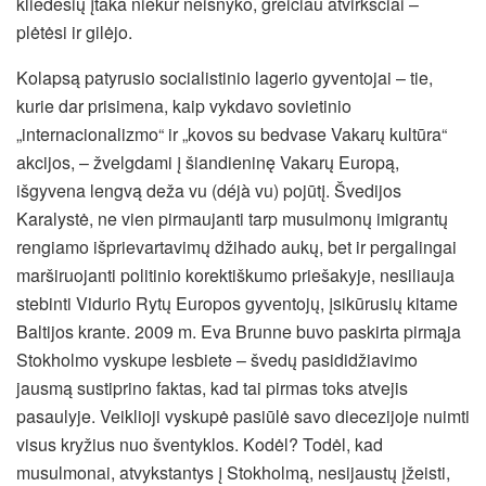
kliedesių įtaka niekur neišnyko, greičiau atvirkščiai –
plėtėsi ir gilėjo.
Kolapsą patyrusio socialistinio lagerio gyventojai – tie,
kurie dar prisimena, kaip vykdavo sovietinio
„internacionalizmo“ ir „kovos su bedvase Vakarų kultūra“
akcijos, – žvelgdami į šiandieninę Vakarų Europą,
išgyvena lengvą deža vu (déjà vu) pojūtį. Švedijos
Karalystė, ne vien pirmaujanti tarp musulmonų imigrantų
rengiamo išprievartavimų džihado aukų, bet ir pergalingai
marširuojanti politinio korektiškumo priešakyje, nesiliauja
stebinti Vidurio Rytų Europos gyventojų, įsikūrusių kitame
Baltijos krante. 2009 m. Eva Brunne buvo paskirta pirmąja
Stokholmo vyskupe lesbiete – švedų pasididžiavimo
jausmą sustiprino faktas, kad tai pirmas toks atvejis
pasaulyje. Veiklioji vyskupė pasiūlė savo diecezijoje nuimti
visus kryžius nuo šventyklos. Kodėl? Todėl, kad
musulmonai, atvykstantys į Stokholmą, nesijaustų įžeisti,