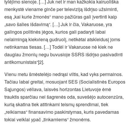
tylėjimo sienoje. […] Juk net ir man kažkokia kairuoliška
menkystė viename ginče per televiziją išdrįso užsiminti,
esą „kai kurie žmonės“ mano pažiūras gali įvertinti kaip
„savo šalies išdavimą“. […] Juk ir čia, Vakaruose, yra
galingos politinės jėgos, kurios gali padaryti labai
nelaimingą kiekvieną gudruolį, netikėtai atskleidusį joms
netinkamas tiesas. […] Todėl ir Vakaruose nė kiek ne
daugiau žmonių negu buvusioje SSRS išdrįso pasivadinti
antikomunistais“[2].
Vienu metu šmėstelėjo nedrąsi viltis, kad vyks permainos.
Tačiau labai greitai, mosuojant SES (Socialistinės Europos
Sąjungos) vėliava, laisvės horizontas Lietuvoje ėmė
trauktis sparčiau nei šagrenės oda, suvešėjo autocenzūra,
kurią skatina tiek atitinkami teismų sprendimai, tiek
„reikiamas“ finansavimo paskirstymas, kuris pavedamas
tokiai veiklai ypač „tinkamiems“ žmonėms.