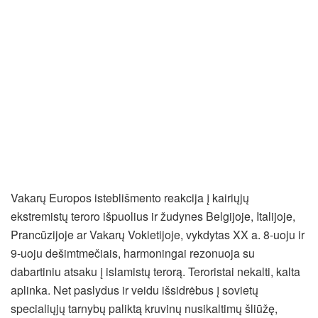
Vakarų Europos isteblišmento reakcija į kairiųjų
ekstremistų teroro išpuolius ir žudynes Belgijoje, Italijoje,
Prancūzijoje ar Vakarų Vokietijoje, vykdytas XX a. 8-uoju ir
9-uoju dešimtmečiais, harmoningai rezonuoja su
dabartiniu atsaku į islamistų terorą. Teroristai nekalti, kalta
aplinka. Net paslydus ir veidu išsidrėbus į sovietų
specialiųjų tarnybų paliktą kruvinų nusikaltimų šliūžę,