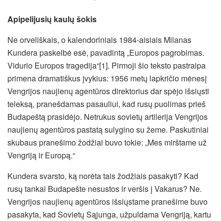
Apipelijusių kaulų šokis
Ne orveliškais, o kalendoriniais 1984-aisiais Milanas
Kundera paskelbė esė, pavadintą „Europos pagrobimas.
Vidurio Europos tragedija“[1]. Pirmoji šio teksto pastraipa
primena dramatiškus įvykius: 1956 metų lapkričio mėnesį
Vengrijos naujienų agentūros direktorius dar spėjo išsiųsti
teleksą, pranešdamas pasauliui, kad rusų puolimas prieš
Budapeštą prasidėjo. Netrukus sovietų artilerija Vengrijos
naujienų agentūros pastatą sulygino su žeme. Paskutiniai
skubaus pranešimo žodžiai buvo tokie: „Mes mirštame už
Vengriją ir Europą.“
Kundera svarsto, ką norėta tais žodžiais pasakyti? Kad
rusų tankai Budapešte nesustos ir veršis į Vakarus? Ne.
Vengrijos naujienų agentūros išsiųstame pranešime buvo
pasakyta, kad Sovietų Sąjunga, užpuldama Vengriją, kartu