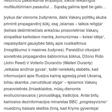
neturinčiu pakankamai empatijos, tokios reikalingos
multikultūriniam pasauliui… Sąrašą galima tęsti be galo…
Įvykus dar vienoms žudynėms, dalis Vakarų politikų skuba
priminti propagandinį šūkį, esą „islamas – taikos religija“
(keliais dešimtmečiais anksčiau prosovietiniai Vakarų
simpatikai kartodavo mantrą „komunizmas – šviesi idėja“,
nepaisydami gausybės faktų apie nusikaltimus
žmogiškumui ir masines žudynes). Paraidžiui cituojant
sovietinės propagandos šabloninius šūkius, Džono Rido
(John Reed) ir Volterio Diurančio (Walteri Duranty)
„reikalas amžinai gyvas“, todėl nereikėtų stebėtis, kad
informuojant apie Rusijos karinę agresiją prieš Ukrainą,
toliau skamba „nenutrūkusi styga“ – tęsiamos Vakarų
prosovietinės žiniasklaidos, mūsų dienomis
evoliucionavusios į prorusiškąją, tradicijos. Antai britų
kairiosios dezinformacijos minaretas BBC „progresyvizmo“
muedzinų balsais skelbia žinią, kad Krymo gyventojai