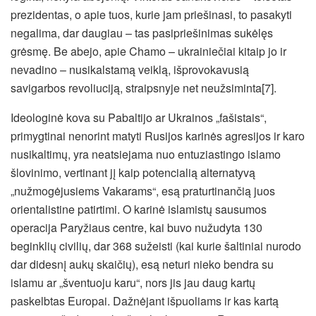
prezidentas, o apie tuos, kurie jam priešinasi, to pasakyti
negalima, dar daugiau – tas pasipriešinimas sukėlęs
grėsmę. Be abejo, apie Chamo – ukrainiečiai kitaip jo ir
nevadino – nusikalstamą veiklą, išprovokavusią
savigarbos revoliuciją, straipsnyje net neužsiminta[7].
Ideologinė kova su Pabaltijo ar Ukrainos „fašistais“,
primygtinai nenorint matyti Rusijos karinės agresijos ir karo
nusikaltimų, yra neatsiejama nuo entuziastingo islamo
šlovinimo, vertinant jį kaip potencialią alternatyvą
„nužmogėjusiems Vakarams“, esą praturtinančią juos
orientalistine patirtimi. O karinė islamistų sausumos
operacija Paryžiaus centre, kai buvo nužudyta 130
beginklių civilių, dar 368 sužeisti (kai kurie šaltiniai nurodo
dar didesnį aukų skaičių), esą neturi nieko bendra su
islamu ar „šventuoju karu“, nors jis jau daug kartų
paskelbtas Europai. Dažnėjant išpuoliams ir kas kartą