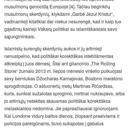
musulmonų genocidą Europoje [4]. Tačiau beginklių
musulmonų skerdynių, klykdami „Garbė Jėzui Kristui“,
vadinamieji kitatikiai dar niekur nesurengė, kad ir kaip tuo
gąsdintų kairieji Vakarų politikai su islamiškaisiais savo
sąjungininkais.
Islamistų surengtų skerdynių aukos ir jų artimieji
nenusipelno, kad politiškai korektiškas isteblišmentas
atkreiptų į juos dėmesį. Štai ant gliancinio „The Rolling
Stone“ žurnalo 2013 m. liepos mėnesio viršelio puikuojasi
sexy berniukas Džocharas Karnajevas, Bostono maratono
sprogdintojas. O aštuonerių metų Martinas Ričardsas,
kuris, sunkiai sužalotas sprogimo, mirtinai nukraujavo, arba
jo artimųjų netekties skausmas politiškai korektiškos
melasklaidos nedomina. Jie paprasčiausiai ignoruojami.
Kai Londone vidury baltos dienos, žiopsant praeiviams ir
policijos pareigūnams, buvo sukapotas į gabalus