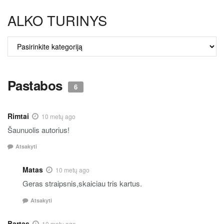
ALKO TURINYS
ALKO
TURINYS
Pastabos
6
Rimtai
10 metų ago
Šaunuolis autorius!
Atsakyti
Matas
10 metų ago
Geras straipsnis,skaiciau tris kartus.
Atsakyti
Bartas
10 metų ago