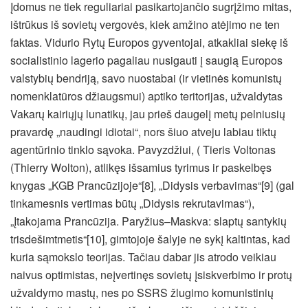
Įdomus ne tiek reguliariai pasikartojančio sugrįžimo mitas,
ištrūkus iš sovietų vergovės, kiek amžino atėjimo ne ten
faktas. Vidurio Rytų Europos gyventojai, atkakliai siekę iš
socialistinio lagerio pagaliau nusigauti į saugią Europos
valstybių bendriją, savo nuostabai (ir vietinės komunistų
nomenklatūros džiaugsmui) aptiko teritorijas, užvaldytas
Vakarų kairiųjų lunatikų, jau prieš daugelį metų pelniusių
pravardę „naudingi idiotai“, nors šiuo atveju labiau tiktų
agentūrinio tinklo sąvoka. Pavyzdžiui, ( Tieris Voltonas
(Thierry Wolton), atlikęs išsamius tyrimus ir paskelbęs
knygas „KGB Prancūzijoje“[8], „Didysis verbavimas“[9] (gal
tinkamesnis vertimas būtų „Didysis rekrutavimas“),
„Įtakojama Prancūzija. Paryžius–Maskva: slaptų santykių
trisdešimtmetis“[10], gimtojoje šalyje ne sykį kaltintas, kad
kuria sąmokslo teorijas. Tačiau dabar jis atrodo veikiau
naivus optimistas, neįvertinęs sovietų įsiskverbimo ir protų
užvaldymo mastų, nes po SSRS žlugimo komunistinių