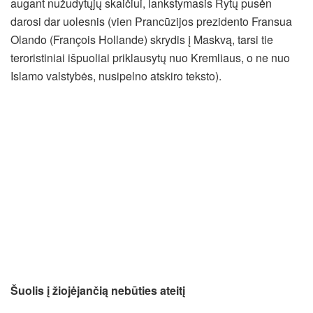
augant nužudytųjų skaičiui, lankstymasis Rytų pusėn
darosi dar uolesnis (vien Prancūzijos prezidento Fransua
Olando (François Hollande) skrydis į Maskvą, tarsi tie
teroristiniai išpuoliai priklausytų nuo Kremliaus, o ne nuo
Islamo valstybės, nusipelno atskiro teksto).
Šuolis į žiojėjančią nebūties ateitį