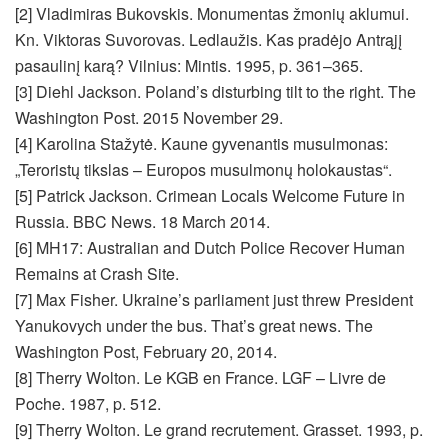
[2] Vladimiras Bukovskis. Monumentas žmonių aklumui.
Kn. Viktoras Suvorovas. Ledlaužis. Kas pradėjo Antrąjį
pasaulinį karą? Vilnius: Mintis. 1995, p. 361–365.
[3] Diehl Jackson. Poland’s disturbing tilt to the right. The
Washington Post. 2015 November 29.
[4] Karolina Stažytė. Kaune gyvenantis musulmonas:
„Teroristų tikslas – Europos musulmonų holokaustas“.
[5] Patrick Jackson. Crimean Locals Welcome Future in
Russia. BBC News. 18 March 2014.
[6] MH17: Australian and Dutch Police Recover Human
Remains at Crash Site.
[7] Max Fisher. Ukraine’s parliament just threw President
Yanukovych under the bus. That’s great news. The
Washington Post, February 20, 2014.
[8] Therry Wolton. Le KGB en France. LGF – Livre de
Poche. 1987, p. 512.
[9] Therry Wolton. Le grand recrutement. Grasset. 1993, p.