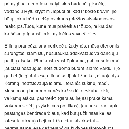
primygtinai nenorima matyti akis badančių įkalčių,
vedančių Rytų kryptimi. Išpuoliai, kad ir kokie kruvini jie
būtų, jokiu būdu neišprovokuos griežtos atsakomosios
reakcijos.Tuos, kurie mus prakeikia ir žudo, reikia dar
karščiau priglausti prie mylinčios savo širdies.
Eilinių prancūzų ar amerikiečių žudynės, mūsų dienomis
surengtos islamistų, nesulaukia adekvataus valdančiųjų
partijų atsako. Pirmiausia susirūpinama, gal musulmonai
jaučiasi nesaugūs, nors žudoma būtent islamo vardu ir jo
garbei (teiginiai, esą eiliniai serijiniai žudikai, cituojantys
Koraną, neatstovauja islamui, tėra išsisukinėjimas).
Musulmonų bendruomenės kažkodėl neskuba tokių
veiksmų aiškiai pasmerkti (garsiau liejasi prakeiksmai
Vakarams dėl jų vykdomos politikos), jau nekalbant apie
pastangas bendradarbiauti, kad būtų užkirstas kelias
tolesniam kraujo liejimui. Greičiau atvirkščiai –
nerimaujama, esą dažnėjančios žudynės išprovokuos