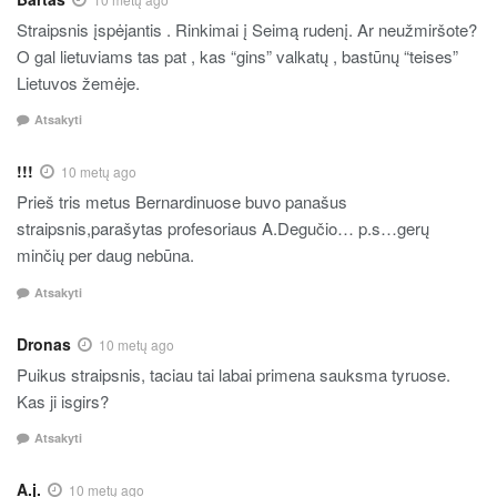
Straipsnis įspėjantis . Rinkimai į Seimą rudenį. Ar neužmiršote?
O gal lietuviams tas pat , kas “gins” valkatų , bastūnų “teises”
Lietuvos žemėje.
Atsakyti
!!!
10 metų ago
Prieš tris metus Bernardinuose buvo panašus
straipsnis,parašytas profesoriaus A.Degučio… p.s…gerų
minčių per daug nebūna.
Atsakyti
Dronas
10 metų ago
Puikus straipsnis, taciau tai labai primena sauksma tyruose.
Kas ji isgirs?
Atsakyti
A.j.
10 metų ago