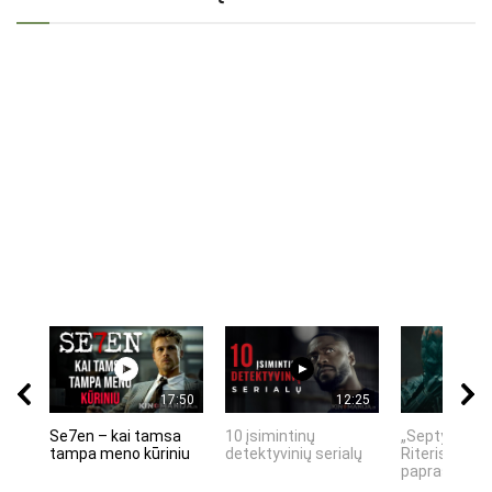
17:50
12:25
Se7en – kai tamsa
10 įsimintinų
„Septynių Ka
tampa meno kūriniu
detektyvinių serialų
Riteris" – kai
paprastumas