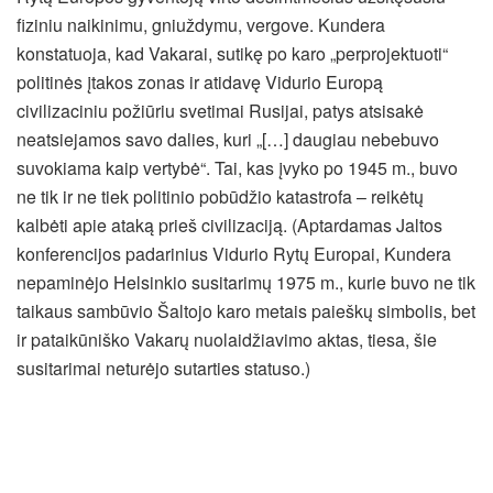
fiziniu naikinimu, gniuždymu, vergove. Kundera
konstatuoja, kad Vakarai, sutikę po karo „perprojektuoti“
politinės įtakos zonas ir atidavę Vidurio Europą
civilizaciniu požiūriu svetimai Rusijai, patys atsisakė
neatsiejamos savo dalies, kuri „[…] daugiau nebebuvo
suvokiama kaip vertybė“. Tai, kas įvyko po 1945 m., buvo
ne tik ir ne tiek politinio pobūdžio katastrofa – reikėtų
kalbėti apie ataką prieš civilizaciją. (Aptardamas Jaltos
konferencijos padarinius Vidurio Rytų Europai, Kundera
nepaminėjo Helsinkio susitarimų 1975 m., kurie buvo ne tik
taikaus sambūvio Šaltojo karo metais paieškų simbolis, bet
ir pataikūniško Vakarų nuolaidžiavimo aktas, tiesa, šie
susitarimai neturėjo sutarties statuso.)