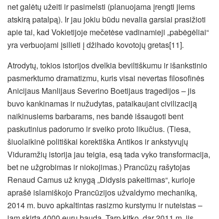
net galėtų užeiti ir pasimelsti (planuojama įrengti jiems
atskirą patalpą). Ir jau jokiu būdu nevalia garsiai prasižioti
apie tai, kad Vokietijoje mečetėse vadinamieji „pabėgėliai“
yra verbuojami įsilieti į džihado kovotojų gretas[11].
Atrodytų, tokios istorijos dvelkia beviltiškumu ir išankstinio
pasmerktumo dramatizmu, kuris visai nevertas filosofinės
Anicijaus Manlijaus Severino Boetijaus tragedijos – jis
buvo kankinamas ir nužudytas, pataikaujant civilizaciją
naikinusiems barbarams, nes bandė išsaugoti bent
paskutinius padorumo ir sveiko proto likučius. (Tiesa,
šiuolaikinė politiškai korektiška Antikos ir ankstyvųjų
Viduramžių istorija jau teigia, esą tada vyko transformacija,
bet ne užgrobimas ir niokojimas.) Prancūzų rašytojas
Renaud Camus už knygą „Didysis pakeitimas“, kurioje
aprašė islamiškojo Prancūzijos užvaldymo mechaniką,
2014 m. buvo apkaltintas rasizmo kurstymu ir nuteistas –
jam skirta 4000 eurų bauda. Tarp kitko, dar 2011 m. jis