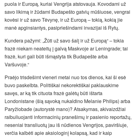
puola ir Europą, kuriai Vengrija atstovauja. Kovodami už
savo likimą ir žūdami Budapešto gatvių mūšiuose, vengrai
kovėsi ir už savo Tėvynę, ir už Europą – tokią, kokią jie
manė apginsiantys, pasipriešindami invazijai iš Rytų.
Kundera pažymi: „Žūti už savo šalį ir už Europą“ – tokia
frazė niekam neateitų į galvą Maskvoje ar Leningrade; tai
frazė, kuri gali būti išmąstyta tik Budapešte arba
Varšuvoje.“
Praėjo trisdešimt vieneri metai nuo tos dienos, kai ši esė
buvo paskelbta. Politiškai nekorektiškai paklauskime
savęs, ar ką tik cituota frazė galėtų būti ištarta
Londonistane (šią sąvoką nukaldino Melanie Philips) arba
Paryžiobade (autorystė mano)? Atsakymas, akivaizdžiai
raibuliuojanti informacinių pranešimų ir pasienio reportažų,
neseniai transliuotų jau iš nūdienos Vengrijos, paviršiuje,
verčia kalbėti apie aksiologinį kolapsą, kad ir kaip