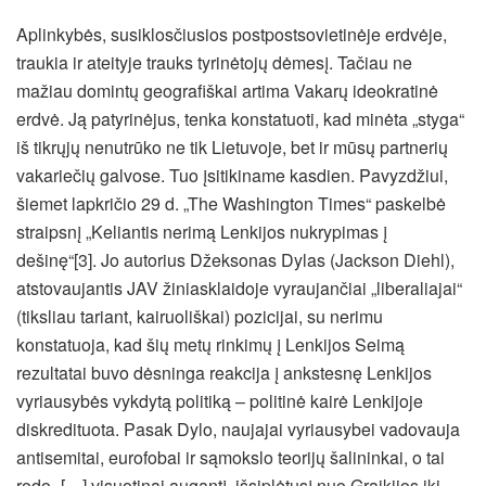
Aplinkybės, susiklosčiusios postpostsovietinėje erdvėje,
traukia ir ateityje trauks tyrinėtojų dėmesį. Tačiau ne
mažiau domintų geografiškai artima Vakarų ideokratinė
erdvė. Ją patyrinėjus, tenka konstatuoti, kad minėta „styga“
iš tikrųjų nenutrūko ne tik Lietuvoje, bet ir mūsų partnerių
vakariečių galvose. Tuo įsitikiname kasdien. Pavyzdžiui,
šiemet lapkričio 29 d. „The Washington Times“ paskelbė
straipsnį „Keliantis nerimą Lenkijos nukrypimas į
dešinę“[3]. Jo autorius Džeksonas Dylas (Jackson Diehl),
atstovaujantis JAV žiniasklaidoje vyraujančiai „liberaliajai“
(tiksliau tariant, kairuoliškai) pozicijai, su nerimu
konstatuoja, kad šių metų rinkimų į Lenkijos Seimą
rezultatai buvo dėsninga reakcija į ankstesnę Lenkijos
vyriausybės vykdytą politiką – politinė kairė Lenkijoje
diskredituota. Pasak Dylo, naujajai vyriausybei vadovauja
antisemitai, eurofobai ir sąmokslo teorijų šalininkai, o tai
rodo „[…] visuotinai augantį, išsiplėtusį nuo Graikijos iki