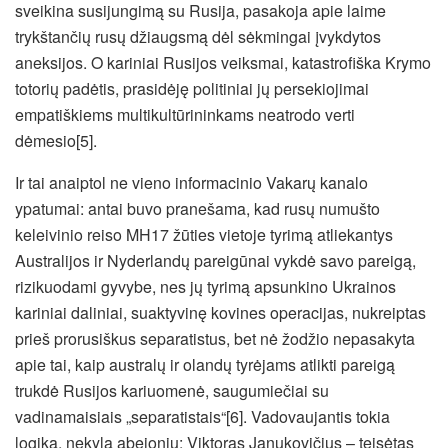
sveikina susijungimą su Rusija, pasakoja apie laime
trykštančių rusų džiaugsmą dėl sėkmingai įvykdytos
aneksijos. O kariniai Rusijos veiksmai, katastrofiška Krymo
totorių padėtis, prasidėję politiniai jų persekiojimai
empatiškiems multikultūrininkams neatrodo verti
dėmesio[5].
Ir tai anaiptol ne vieno informacinio Vakarų kanalo
ypatumai: antai buvo pranešama, kad rusų numušto
keleivinio reiso MH17 žūties vietoje tyrimą atliekantys
Australijos ir Nyderlandų pareigūnai vykdė savo pareigą,
rizikuodami gyvybe, nes jų tyrimą apsunkino Ukrainos
kariniai daliniai, suaktyvinę kovines operacijas, nukreiptas
prieš prorusiškus separatistus, bet nė žodžio nepasakyta
apie tai, kaip australų ir olandų tyrėjams atlikti pareigą
trukdė Rusijos kariuomenė, saugumiečiai su
vadinamaisiais „separatistais“[6]. Vadovaujantis tokia
logika, nekyla abejonių: Viktoras Janukovičius – teisėtas