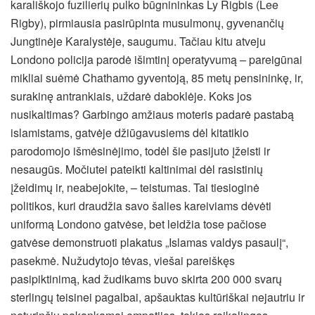
karališkojo fuzilierių pulko būgnininkas Ly Rigbis (Lee
Rigby), pirmiausia pasirūpinta musulmonų, gyvenančių
Jungtinėje Karalystėje, saugumu. Tačiau kitu atveju
Londono policija parodė išimtinį operatyvumą – pareigūnai
mikliai suėmė Chathamo gyventoją, 85 metų pensininkę, ir,
surakinę antrankiais, uždarė daboklėje. Koks jos
nusikaltimas? Garbingo amžiaus moteris padarė pastabą
islamistams, gatvėje džiūgavusiems dėl kitatikio
parodomojo išmėsinėjimo, todėl šie pasijuto įžeisti ir
nesaugūs. Močiutei pateikti kaltinimai dėl rasistinių
įžeidimų ir, neabejokite, – teistumas. Tai tiesioginė
politikos, kuri draudžia savo šalies kareiviams dėvėti
uniformą Londono gatvėse, bet leidžia tose pačiose
gatvėse demonstruoti plakatus „Islamas valdys pasaulį“,
pasekmė. Nužudytojo tėvas, viešai pareiškęs
pasipiktinimą, kad žudikams buvo skirta 200 000 svarų
sterlingų teisinei pagalbai, apšauktas kultūriškai nejautriu ir