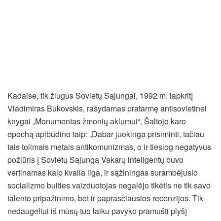
Kadaise, tik žlugus Sovietų Sąjungai, 1992 m. lapkritį
Vladimiras Bukovskis, rašydamas pratarmę antisovietinei
knygai „Monumentas žmonių aklumui“, Šaltojo karo
epochą apibūdino taip: „Dabar juokinga prisiminti, tačiau
tais tolimais metais antikomunizmas, o ir tiesiog negatyvus
požiūris į Sovietų Sąjungą Vakarų inteligentų buvo
vertinamas kaip kvaila liga, ir sąžiningas surambėjusio
socializmo buities vaizduotojas negalėjo tikėtis ne tik savo
talento pripažinimo, bet ir paprasčiausios recenzijos. Tik
nedaugeliui iš mūsų tuo laiku pavyko pramušti plyšį