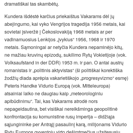
dramatiškai tas skambėtų.
Kundera išdėstė karčius priekaištus Vakarams dėl jų
abejingumo, kai vyko Vengrijos tragedija 1956 metais, kai
sovietai įsiveržė į Čekoslovakiją 1968 metais ar per
vadinamuosius Lenkijos „įvykius“ 1956, 1968 ir 1970
metais. Sąmoningai ar netyčia Kundera nepaminėjo kitų,
ne mažiau kruvinų epizodų, sukilimo Rytų Vokietijoje (vok.
Volksaufstand in der DDR) 1953 m. ir pan. O antai austrų
romanistas ir „politinis aktyvistas“ (ši politiškai korektiška
žodžių diada aprėpia vakarietiškojo „progresyvizmo“ esmę)
Peteris Handke Vidurio Europą (vok. Mitteleuropa)
atsainiai laiko ne daugiau kaip „meteorologiniu
apibūdinimu“. Tai, kas Vakarams atrodė nors
nepageidautina, bet visiškai nereikšminga geopolitinė
konfrontacija su komunistine rusų imperija – didžiąja
sąjungininke per Antrąjį pasaulinį karą, milijonams Vidurio
Rytų Europos gyventojų virto dešimtmečius užsitęsusiu