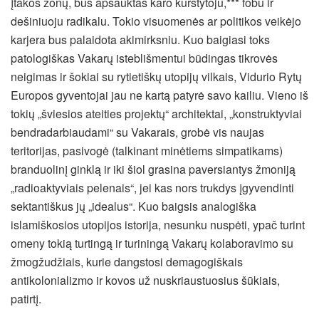
įtakos zonų, bus apšauktas karo kurstytoju,*** fobu ir
dešiniuoju radikalu. Tokio visuomenės ar politikos veikėjo
karjera bus palaidota akimirksniu. Kuo baigiasi toks
patologiškas Vakarų isteblišmentui būdingas tikrovės
neigimas ir šokiai su rytietiškų utopijų vilkais, Vidurio Rytų
Europos gyventojai jau ne kartą patyrė savo kailiu. Vieno iš
tokių „šviesios ateities projektų“ architektai, „konstruktyviai
bendradarbiaudami“ su Vakarais, grobė vis naujas
teritorijas, pasivogė (talkinant minėtiems simpatikams)
branduolinį ginklą ir iki šiol grasina paversiantys žmoniją
„radioaktyviais pelenais“, jei kas nors trukdys įgyvendinti
sektantiškus jų „idealus“. Kuo baigsis analogiška
islamiškosios utopijos istorija, nesunku nuspėti, ypač turint
omeny tokią turtingą ir turiningą Vakarų kolaboravimo su
žmogžudžiais, kurie dangstosi demagogiškais
antikolonializmo ir kovos už nuskriaustuosius šūkiais,
patirtį.