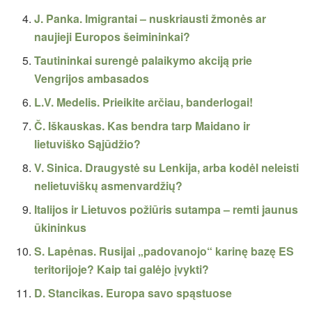
J. Panka. Imigrantai – nuskriausti žmonės ar
naujieji Europos šeimininkai?
Tautininkai surengė palaikymo akciją prie
Vengrijos ambasados
L.V. Medelis. Prieikite arčiau, banderlogai!
Č. Iškauskas. Kas bendra tarp Maidano ir
lietuviško Sąjūdžio?
V. Sinica. Draugystė su Lenkija, arba kodėl neleisti
nelietuviškų asmenvardžių?
Italijos ir Lietuvos požiūris sutampa – remti jaunus
ūkininkus
S. Lapėnas. Rusijai „padovanojo“ karinę bazę ES
teritorijoje? Kaip tai galėjo įvykti?
D. Stancikas. Europa savo spąstuose