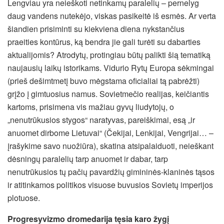
Lengviau yra neieškoti netinkamų paralelių – pernelyg
daug vandens nutekėjo, viskas pasikeitė iš esmės. Ar verta
šiandien prisiminti su kiekviena diena nykstančius
praeities kontūrus, ką bendra jie gali turėti su dabarties
aktualijomis? Atrodytų, protingiau būtų palikti šią tematiką
naujausių laikų istorikams. Vidurio Rytų Europa sėkmingai
(prieš dešimtmetį buvo mėgstama oficialiai tą pabrėžti)
grįžo į gimtuosius namus. Sovietmečio realijas, keičiantis
kartoms, prisimena vis mažiau gyvų liudytojų, o
„nenutrūkusios stygos“ naratyvas, pareiškimai, esą „ir
anuomet dirbome Lietuvai“ (Čekijai, Lenkijai, Vengrijai… –
įrašykime savo nuožiūra), skatina atsipalaiduoti, neieškant
dėsningų paralelių tarp anuomet ir dabar, tarp
nenutrūkusios tų pačių pavardžių gimininės-klaninės tąsos
ir atitinkamos politikos visuose buvusios Sovietų imperijos
plotuose.
Progresyvizmo dromedarija tęsia karo žygį