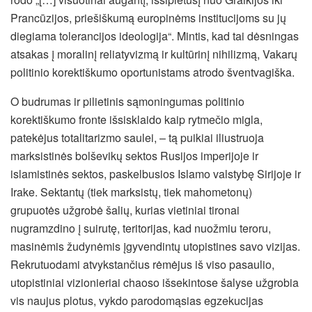
Prancūzijos, priešiškumą europinėms institucijoms su jų
diegiama tolerancijos ideologija“. Mintis, kad tai dėsningas
atsakas į moralinį reliatyvizmą ir kultūrinį nihilizmą, Vakarų
politinio korektiškumo oportunistams atrodo šventvagiška.
O budrumas ir pilietinis sąmoningumas politinio
korektiškumo fronte išsisklaido kaip rytmečio migla,
patekėjus totalitarizmo saulei, – tą puikiai iliustruoja
marksistinės bolševikų sektos Rusijos imperijoje ir
islamistinės sektos, paskelbusios Islamo valstybę Sirijoje ir
Irake. Sektantų (tiek marksistų, tiek mahometonų)
grupuotės užgrobė šalių, kurias vietiniai tironai
nugramzdino į suirutę, teritorijas, kad nuožmiu teroru,
masinėmis žudynėmis įgyvendintų utopistines savo vizijas.
Rekrutuodami atvykstančius rėmėjus iš viso pasaulio,
utopistiniai vizionieriai chaoso išsekintose šalyse užgrobia
vis naujus plotus, vykdo parodomąsias egzekucijas