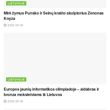
LIETUVOJE
Mirė žymus Punsko ir Seinų krašto skulptorius Zenonas
Knyza
2026 08 06
LIETUVOJE
Europos jaunių informatikos olimpiadoje – sidabras ir
bronza moksleiviams iš Lietuvos
2026 08 06