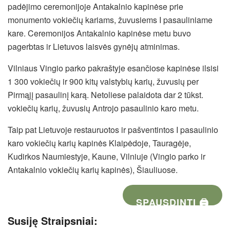
padėjimo ceremonijoje Antakalnio kapinėse prie
monumento vokiečių kariams, žuvusiems I pasauliniame
kare. Ceremonijos Antakalnio kapinėse metu buvo
pagerbtas ir Lietuvos laisvės gynėjų atminimas.
Vilniaus Vingio parko pakraštyje esančiose kapinėse ilsisi
1 300 vokiečių ir 900 kitų valstybių karių, žuvusių per
Pirmąjį pasaulinį karą. Netoliese palaidota dar 2 tūkst.
vokiečių karių, žuvusių Antrojo pasaulinio karo metu.
Taip pat Lietuvoje restauruotos ir pašventintos I pasaulinio
karo vokiečių karių kapinės Klaipėdoje, Tauragėje,
Kudirkos Naumiestyje, Kaune, Vilniuje (Vingio parko ir
Antakalnio vokiečių karių kapinės), Šiauliuose.
SPAUSDINTI 🖨
Susiję Straipsniai: