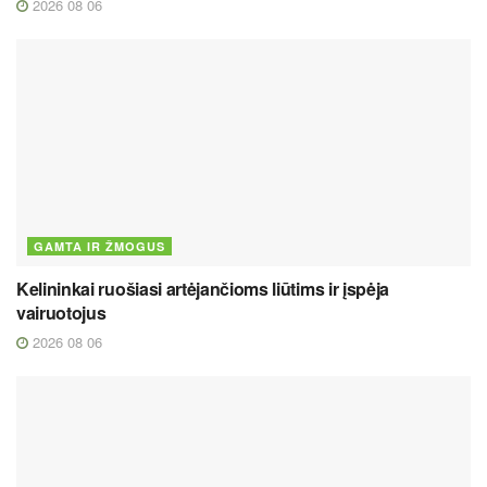
2026 08 06
GAMTA IR ŽMOGUS
Kelininkai ruošiasi artėjančioms liūtims ir įspėja
vairuotojus
2026 08 06