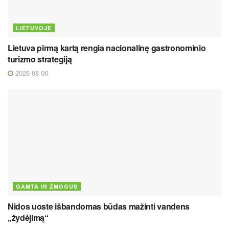
LIETUVOJE
Lietuva pirmą kartą rengia nacionalinę gastronominio
turizmo strategiją
2026 08 06
GAMTA IR ŽMOGUS
Nidos uoste išbandomas būdas mažinti vandens
„žydėjimą“