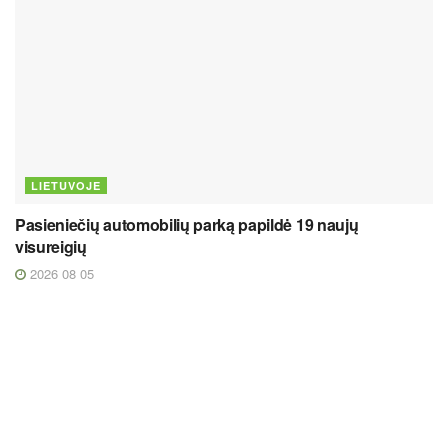
LIETUVOJE
Pasieniečių automobilių parką papildė 19 naujų
visureigių
2026 08 05