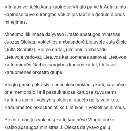
Vilniaus vokiečių karių kapinėse Vingio parke ir Antakalnio
kapinėse buvo surengtas Vokietijos tautinio gedulo dienos
minėjimas.
Minėjimo iškilmėse dalyvavo Krašto apsaugos ministras
Juozas Olekas, Vokietijos ambasadorė Lietuvoje Juta Šmic
(Jutta Schmitz), Seimo nariai, užsienio ambasadų
Lietuvoje vadovai, Lietuvos kariuomenės atstovai, Lietuvos
kariuomenės Garbės sargybos kuopos kariai, Lietuvos
kariuomenės orkestro grupė.
Vingio parko pakraštyje esančiose vokiečių karių kapinėse
prie memorialo I ir II pasauliniuose karuose žuvusiems
kariams atminti valstybių atstovai padėjo gėlių vainikus,
Kariuomenės orkestras atliko Lietuvos ir Vokietijos himnus.
Po ceremonijos vokiečių karių kapinėse Vingio parke,
krašto apsaugos ministras J. Olekas dalyvavo gėlių