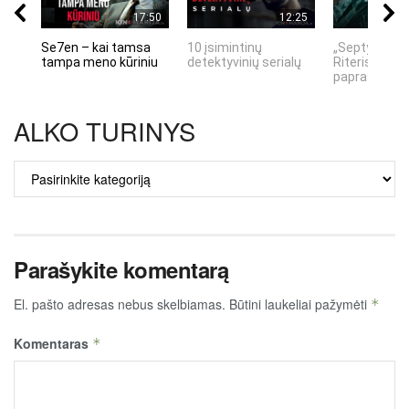
17:50
12:25
Se7en – kai tamsa
10 įsimintinų
„Septynių Ka
tampa meno kūriniu
detektyvinių serialų
Riteris" – kai
paprastumas
ALKO TURINYS
ALKO
TURINYS
Parašykite komentarą
El. pašto adresas nebus skelbiamas.
Būtini laukeliai pažymėti
*
Komentaras
*