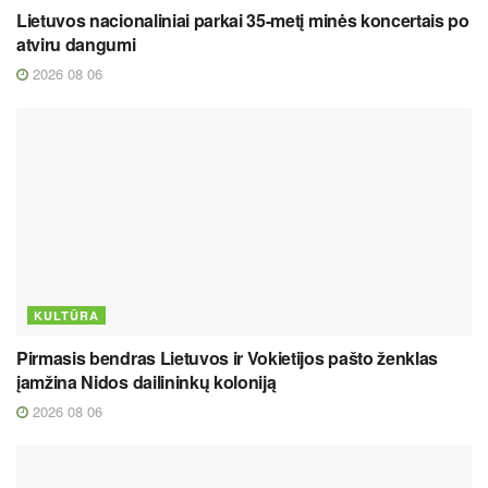
Lietuvos nacionaliniai parkai 35-metį minės koncertais po
atviru dangumi
2026 08 06
KULTŪRA
Pirmasis bendras Lietuvos ir Vokietijos pašto ženklas
įamžina Nidos dailininkų koloniją
2026 08 06