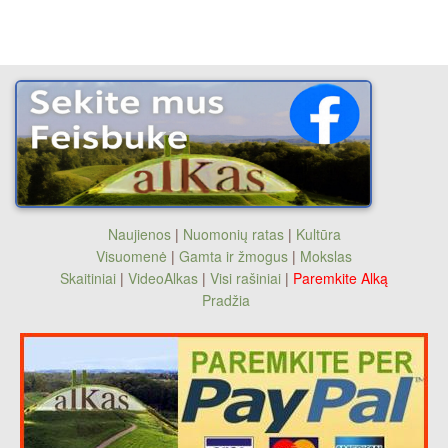
Naujienos
|
Nuomonių ratas
|
Kultūra
Visuomenė
|
Gamta ir žmogus
|
Mokslas
Skaitiniai
|
VideoAlkas
|
Visi rašiniai
|
Paremkite Alką
Pradžia