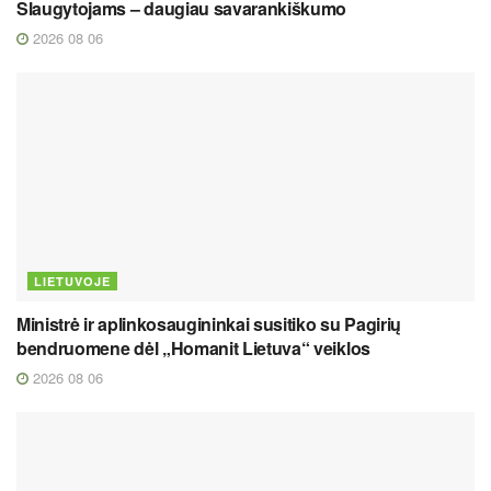
Slaugytojams – daugiau savarankiškumo
2026 08 06
LIETUVOJE
Ministrė ir aplinkosaugininkai susitiko su Pagirių
bendruomene dėl „Homanit Lietuva“ veiklos
2026 08 06