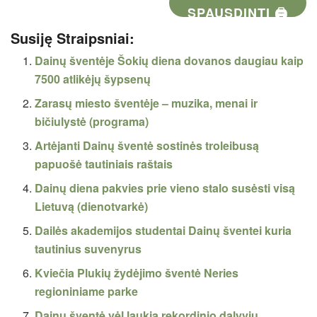
SPAUSDINTI 🖨
Susiję Straipsniai:
Dainų šventėje Šokių diena dovanos daugiau kaip
7500 atlikėjų šypsenų
Zarasų miesto šventėje – muzika, menai ir
bičiulystė (programa)
Artėjanti Dainų šventė sostinės troleibusą
papuošė tautiniais raštais
Dainų diena pakvies prie vieno stalo susėsti visą
Lietuvą (dienotvarkė)
Dailės akademijos studentai Dainų šventei kuria
tautinius suvenyrus
Kviečia Plukių žydėjimo šventė Neries
regioniniame parke
Dainų šventė vėl laukia rekordinio dalyvių