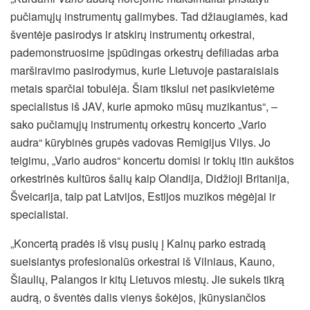
pučiamųjų instrumentų galimybes. Tad džiaugiamės, kad
šventėje pasirodys ir atskirų instrumentų orkestrai,
pademonstruosime įspūdingas orkestrų defiliadas arba
marširavimo pasirodymus, kurie Lietuvoje pastaraisiais
metais sparčiai tobulėja. Šiam tikslui net pasikvietėme
specialistus iš JAV, kurie apmoko mūsų muzikantus“, –
sako pučiamųjų instrumentų orkestrų koncerto „Vario
audra“ kūrybinės grupės vadovas Remigijus Vilys. Jo
teigimu, „Vario audros“ koncertu domisi ir tokių itin aukštos
orkestrinės kultūros šalių kaip Olandija, Didžioji Britanija,
Šveicarija, taip pat Latvijos, Estijos muzikos mėgėjai ir
specialistai.
„Koncertą pradės iš visų pusių į Kalnų parko estradą
sueisiantys profesionalūs orkestrai iš Vilniaus, Kauno,
Šiaulių, Palangos ir kitų Lietuvos miestų. Jie sukels tikrą
audrą, o šventės dalis vienys šokėjos, įkūnysiančios