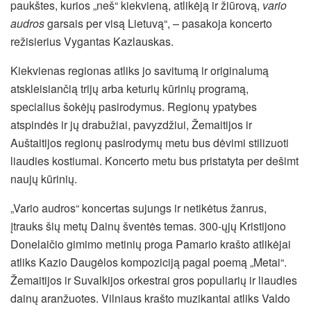
paukštes, kurios „neš“ kiekvieną, atlikėją ir žiūrovą,
vario
audros
garsais per visą Lietuvą“, – pasakoja koncerto
režisierius Vygantas Kazlauskas.
Kiekvienas regionas atliks jo savitumą ir originalumą
atskleisiančią trijų arba keturių kūrinių programą,
specialius šokėjų pasirodymus. Regionų ypatybes
atspindės ir jų drabužiai, pavyzdžiui, Žemaitijos ir
Auštaitijos regionų pasirodymų metu bus dėvimi stilizuoti
liaudies kostiumai. Koncerto metu bus pristatyta per dešimt
naujų kūrinių.
„Vario audros“ koncertas sujungs ir netikėtus žanrus,
įtrauks šių metų Dainų šventės temas. 300-ųjų Kristijono
Donelaičio gimimo metinių proga Pamario krašto atlikėjai
atliks Kazio Daugėlos kompoziciją pagal poemą „Metai“.
Žemaitijos ir Suvalkijos orkestrai gros populiarių ir liaudies
dainų aranžuotes. Vilniaus krašto muzikantai atliks Valdo