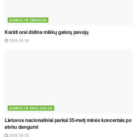
GAMTA IR ŽMOGUS
Karšti orai didina miškų gaisrų pavojų
2026 08 06
GAMTA IR EKOLOGIJA
Lietuvos nacionaliniai parkai 35-metį minės koncertais po
atviru dangumi
2026 08 06