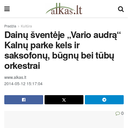
Pradžia
Kultūra
Dainų šventėje „Vario audrą“
Kalnų parke kels ir
saksofonų, būgnų bei tūbų
orkestrai
www.alkas.lt
2014-05-12 15:17:04
0