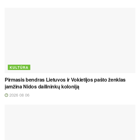
KULTŪRA
Pirmasis bendras Lietuvos ir Vokietijos pašto ženklas
įamžina Nidos dailininkų koloniją
2026 08 06