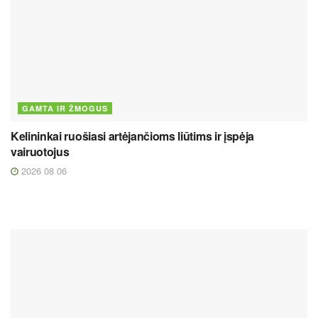
GAMTA IR ŽMOGUS
Kelininkai ruošiasi artėjančioms liūtims ir įspėja
vairuotojus
2026 08 06