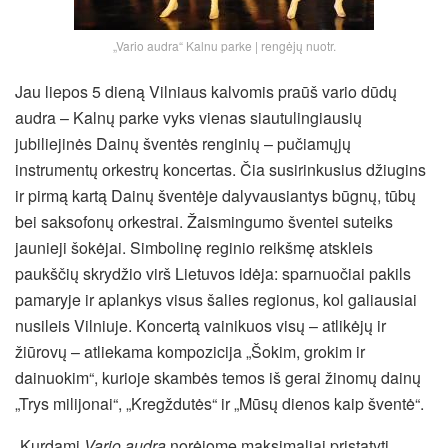
„Vario audra“ Kalnu parke | rengėjų nuotr.
Jau liepos 5 dieną Vilniaus kalvomis praūš vario dūdų
audra – Kalnų parke vyks vienas siautulingiausių
jubiliejinės Dainų šventės renginių – pučiamųjų
instrumentų orkestrų koncertas. Čia susirinkusius džiugins
ir pirmą kartą Dainų šventėje dalyvausiantys būgnų, tūbų
bei saksofonų orkestrai. Žaismingumo šventei suteiks
jaunieji šokėjai. Simbolinę reginio reikšmę atskleis
paukščių skrydžio virš Lietuvos idėja: sparnuočiai pakils
pamaryje ir aplankys visus šalies regionus, kol galiausiai
nusileis Vilniuje. Koncertą vainikuos visų – atlikėjų ir
žiūrovų – atliekama kompozicija „Šokim, grokim ir
dainuokim“, kurioje skambės temos iš gerai žinomų dainų
„Trys milijonai“, „Kregždutės“ ir „Mūsų dienos kaip šventė“.
„Kurdami
Vario audrą
norėjome maksimaliai pristatyti