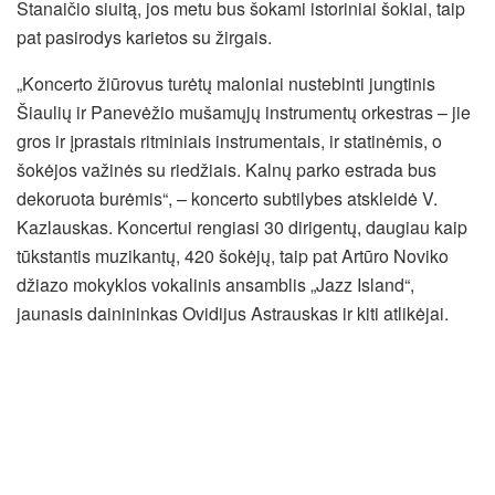
Stanaičio siuitą, jos metu bus šokami istoriniai šokiai, taip
pat pasirodys karietos su žirgais.
„Koncerto žiūrovus turėtų maloniai nustebinti jungtinis
Šiaulių ir Panevėžio mušamųjų instrumentų orkestras – jie
gros ir įprastais ritminiais instrumentais, ir statinėmis, o
šokėjos važinės su riedžiais. Kalnų parko estrada bus
dekoruota burėmis“, – koncerto subtilybes atskleidė V.
Kazlauskas. Koncertui rengiasi 30 dirigentų, daugiau kaip
tūkstantis muzikantų, 420 šokėjų, taip pat Artūro Noviko
džiazo mokyklos vokalinis ansamblis „Jazz Island“,
jaunasis dainininkas Ovidijus Astrauskas ir kiti atlikėjai.