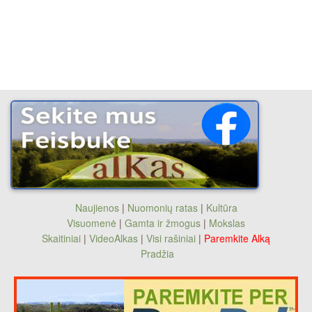
Naujienos
|
Nuomonių ratas
|
Kultūra
Visuomenė
|
Gamta ir žmogus
|
Mokslas
Skaitiniai
|
VideoAlkas
|
Visi rašiniai
|
Paremkite Alką
Pradžia