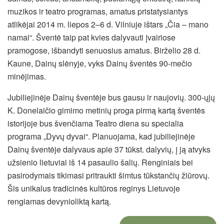
muzikos ir teatro programas, amatus pristatysiantys
atlikėjai 2014 m. liepos 2–6 d. Vilniuje ištars „Čia – mano
namai“. Šventė taip pat kvies dalyvauti įvairiose
pramogose, išbandyti senuosius amatus. Birželio 28 d.
Kaune, Dainų slėnyje, vyks Dainų šventės 90-mečio
minėjimas.
Jubiliejinėje Dainų šventėje bus gausu ir naujovių. 300-ųjų
K. Donelaičio gimimo metinių proga pirmą kartą šventės
istorijoje bus švenčiama Teatro diena su specialia
programa „Dyvų dyvai“. Planuojama, kad jubiliejinėje
Dainų šventėje dalyvaus apie 37 tūkst. dalyvių, į ją atvyks
užsienio lietuviai iš 14 pasaulio šalių. Renginiais bei
pasirodymais tikimasi pritraukti šimtus tūkstančių žiūrovų.
Šis unikalus tradicinės kultūros reginys Lietuvoje
rengiamas devynioliktą kartą.