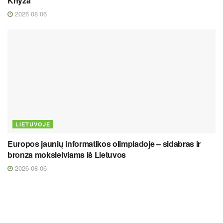
Knyza
2026 08 06
LIETUVOJE
Europos jaunių informatikos olimpiadoje – sidabras ir
bronza moksleiviams iš Lietuvos
2026 08 06