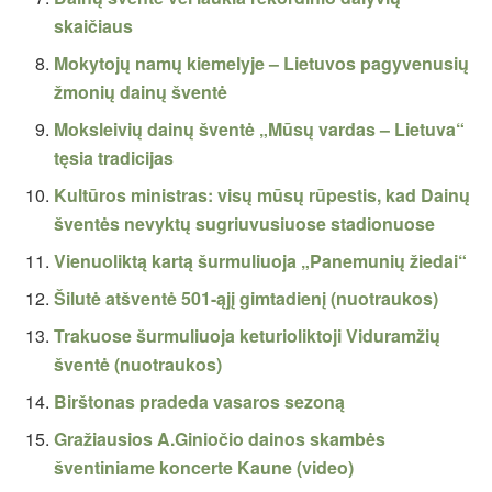
skaičiaus
Mokytojų namų kiemelyje – Lietuvos pagyvenusių
žmonių dainų šventė
Moksleivių dainų šventė „Mūsų vardas – Lietuva“
tęsia tradicijas
Kultūros ministras: visų mūsų rūpestis, kad Dainų
šventės nevyktų sugriuvusiuose stadionuose
Vienuoliktą kartą šurmuliuoja „Panemunių žiedai“
Šilutė atšventė 501-ąjį gimtadienį (nuotraukos)
Trakuose šurmuliuoja keturioliktoji Viduramžių
šventė (nuotraukos)
Birštonas pradeda vasaros sezoną
Gražiausios A.Giniočio dainos skambės
šventiniame koncerte Kaune (video)