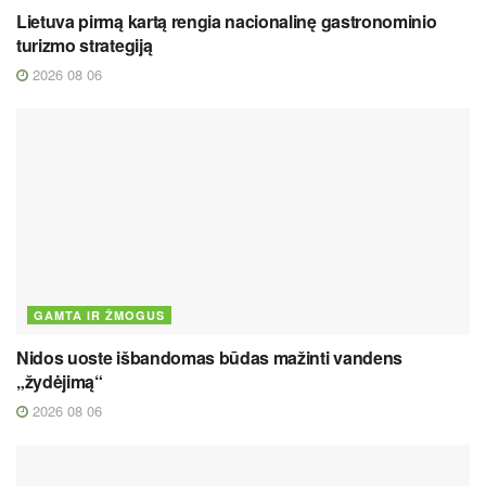
Lietuva pirmą kartą rengia nacionalinę gastronominio
turizmo strategiją
2026 08 06
GAMTA IR ŽMOGUS
Nidos uoste išbandomas būdas mažinti vandens
„žydėjimą“
2026 08 06