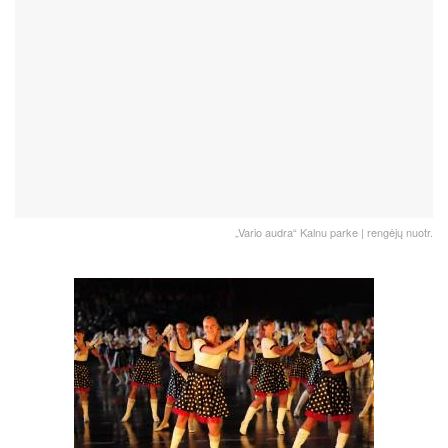
„Vario audra“ Kalnu parke | rengėjų nuotr.