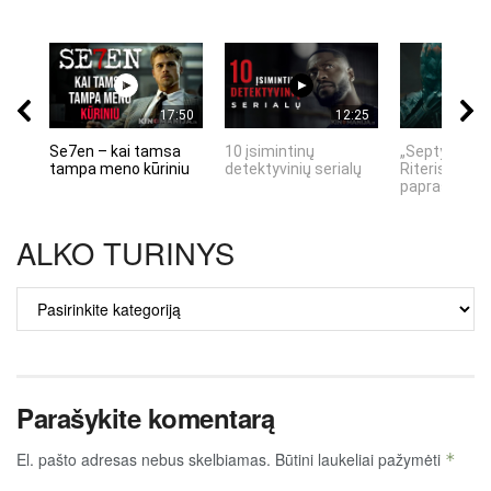
17:50
12:25
Se7en – kai tamsa
10 įsimintinų
„Septynių Ka
tampa meno kūriniu
detektyvinių serialų
Riteris" – kai
paprastumas
ALKO TURINYS
ALKO
TURINYS
Parašykite komentarą
El. pašto adresas nebus skelbiamas.
Būtini laukeliai pažymėti
*