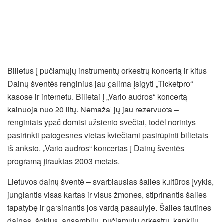
Bilietus į pučiamųjų instrumentų orkestrų koncertą ir kitus
Dainų šventės renginius jau galima įsigyti „Ticketpro“
kasose ir internetu. Bilietai į „Vario audros“ koncertą
kainuoja nuo 20 litų. Nemažai jų jau rezervuota –
renginiais ypač domisi užsienio svečiai, todėl norintys
pasirinkti patogesnes vietas kviečiami pasirūpinti bilietais
iš anksto. „Vario audros“ koncertas į Dainų šventės
programą įtrauktas 2003 metais.
Lietuvos dainų šventė – svarbiausias šalies kultūros įvykis,
jungiantis visas kartas ir visus žmones, stiprinantis šalies
tapatybę ir garsinantis jos vardą pasaulyje. Šalies tautines
dainas, šokius, ansamblių, pučiamųjų orkestrų, kanklių