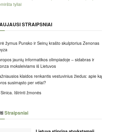
miršta tyliai
AUJAUSI STRAIPSNIAI
rė žymus Punsko ir Seinų krašto skulptorius Zenonas
nyza
ropos jaunių informatikos olimpiadoje – sidabras ir
onza moksleiviams iš Lietuvos
žniausios klaidos renkantis vestuvinius žiedus: apie ką
ros susimąsto per vėlai?
 Sinica. Ištrinti žmonės
ti
Straipsniai
Lietuva stiprina atvykstamąjį