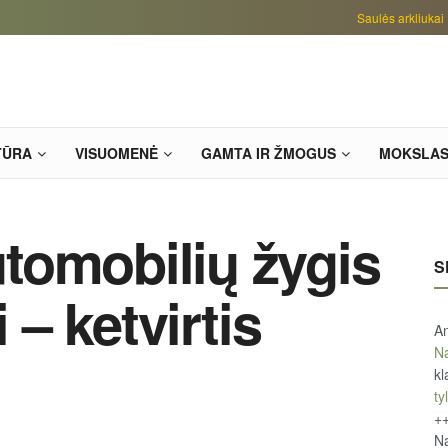
Saulės arkliukai
TŪRA
VISUOMENĖ
GAMTA IR ŽMOGUS
MOKSLA
tomobilių žygis
S
i – ketvirtis
An
Na
kl
tyl
+
Na