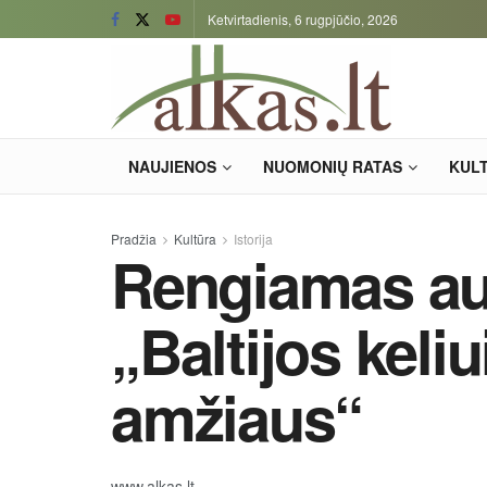
Ketvirtadienis, 6 rugpjūčio, 2026
NAUJIENOS
NUOMONIŲ RATAS
KUL
Pradžia
Kultūra
Istorija
Rengiamas au
„Baltijos keliu
amžiaus“
www.alkas.lt