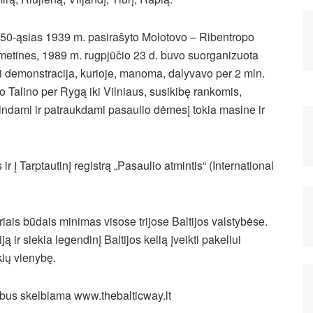
 50-ąsias 1939 m. pasirašyto Molotovo – Ribentropo
metines, 1989 m. rugpjūčio 23 d. buvo suorganizuota
i demonstracija, kurioje, manoma, dalyvavo per 2 mln.
 Talino per Rygą iki Vilniaus, susikibę rankomis,
bindami ir patraukdami pasaulio dėmesį tokia masine ir
ir į Tarptautinį registrą „Pasaulio atmintis“ (International
riais būdais minimas visose trijose Baltijos valstybėse.
 ir siekia legendinį Baltijos kelią įveikti pakeliui
kių vienybę.
s bus skelbiama www.thebalticway.lt