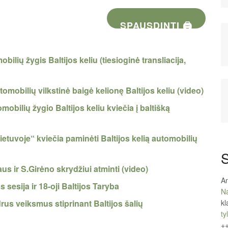
SPAUSDINTI 🖨
ilių žygis Baltijos keliu (tiesioginė transliacija,
tomobilių vilkstinė baigė kelionę Baltijos keliu (video)
mobilių žygio Baltijos keliu kviečia į baltišką
ietuvoje“ kviečia paminėti Baltijos kelią automobilių
S
s ir S.Girėno skrydžiui atminti (video)
An
sesija ir 18-oji Baltijos Taryba
Na
kl
rus veiksmus stiprinant Baltijos šalių
tyl
+