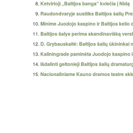
Ketvirtoji „Baltijos banga“ kviečia į Nidą
Raudondvaryje susitiks Baltijos šalių Pre
Minime Juodojo kaspino ir Baltijos kelio 
Baltijos šalys perima skandinavišką versl
D. Grybauskaitė: Baltijos šalių ūkininkai 
Kaliningrade paminėta Juodojo kaspino ir
Išdalinti geltonieji Baltijos šalių dramaturg
Nacionaliniame Kauno dramos teatre sklei