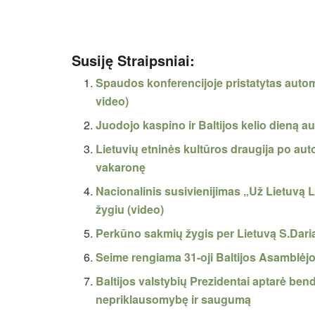
Susiję Straipsniai:
Spaudos konferencijoje pristatytas automob
video)
Juodojo kaspino ir Baltijos kelio dieną au
Lietuvių etninės kultūros draugija po auto
vakaronę
Nacionalinis susivienijimas „Už Lietuvą L
žygiu (video)
Perkūno sakmių žygis per Lietuvą S.Dariau
Seime rengiama 31-oji Baltijos Asamblėjos 
Baltijos valstybių Prezidentai aptarė bend
nepriklausomybę ir saugumą