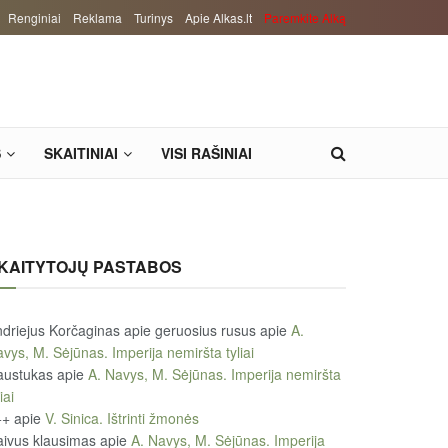
Renginiai
Reklama
Turinys
Apie Alkas.lt
Paremkite Alką
S
SKAITINIAI
VISI RAŠINIAI
KAITYTOJŲ PASTABOS
driejus Korčaginas apie geruosius rusus
apie
A.
vys, M. Sėjūnas. Imperija nemiršta tyliai
austukas
apie
A. Navys, M. Sėjūnas. Imperija nemiršta
iai
++
apie
V. Sinica. Ištrinti žmonės
ivus klausimas
apie
A. Navys, M. Sėjūnas. Imperija