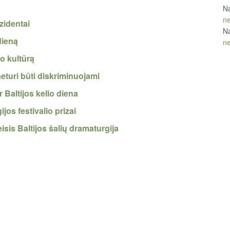
Na
ne
zidentai
Na
dieną
ne
o kultūrą
neturi būti diskriminuojami
 Baltijos kelio diena
ijos festivalio prizai
sis Baltijos šalių dramaturgija