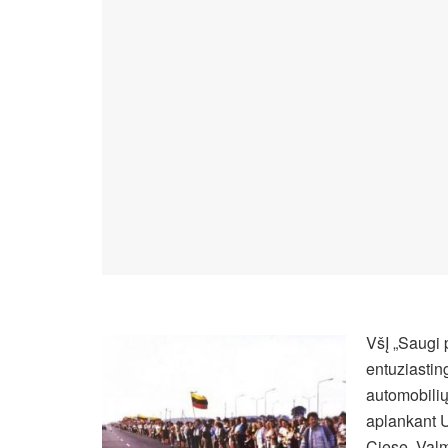
VšĮ „Saugi 
entuziastin
automobilių 
aplankant 
Ciesę, Valmi