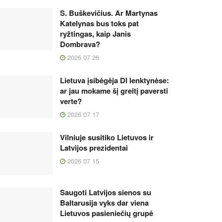
S. Buškevičius. Ar Martynas
Katelynas bus toks pat
ryžtingas, kaip Janis
Dombrava?
2026 07 26
Lietuva įsibėgėja DI lenktynėse:
ar jau mokame šį greitį paversti
verte?
2026 07 17
Vilniuje susitiko Lietuvos ir
Latvijos prezidentai
2026 07 15
Saugoti Latvijos sienos su
Baltarusija vyks dar viena
Lietuvos pasieniečių grupė