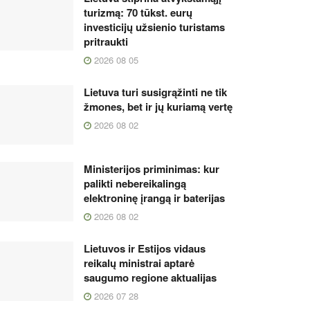
turizmą: 70 tūkst. eurų
investicijų užsienio turistams
pritraukti
2026 08 05
Lietuva turi susigrąžinti ne tik
žmones, bet ir jų kuriamą vertę
2026 08 02
Ministerijos priminimas: kur
palikti nebereikalingą
elektroninę įrangą ir baterijas
2026 08 02
Lietuvos ir Estijos vidaus
reikalų ministrai aptarė
saugumo regione aktualijas
2026 07 28