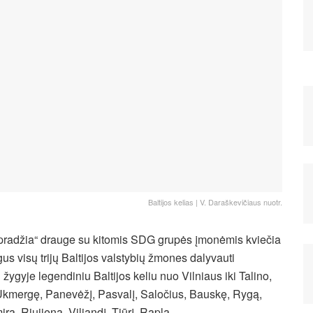
Baltijos kelias | V. Daraškevičiaus nuotr.
pradžia“ drauge su kitomis SDG grupės įmonėmis kviečia
gus visų trijų Baltijos valstybių žmones dalyvauti
žygyje legendiniu Baltijos keliu nuo Vilniaus iki Talino,
Ukmergę, Panevėžį, Pasvalį, Saločius, Bauskę, Rygą,
rą, Riujieną, Viljandį, Tiūrį, Raplą.