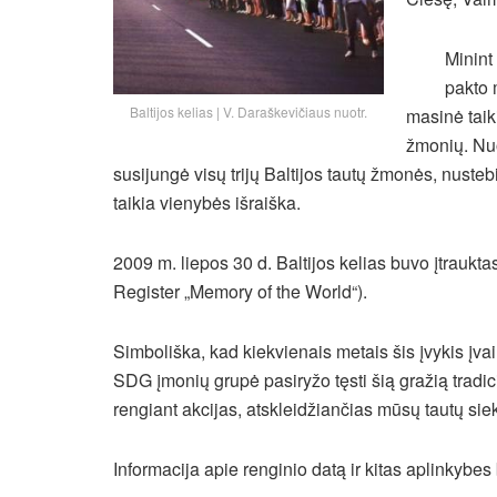
Minint
pakto 
Baltijos kelias | V. Daraškevičiaus nuotr.
masinė taik
žmonių.
Nuo
susijungė visų trijų Baltijos tautų žmonės, nuste
taikia vienybės išraiška.
2009 m. liepos 30 d. Baltijos kelias buvo įtrauktas 
Register „Memory of the World“).
Simboliška, kad kiekvienais metais šis įvykis įvai
SDG įmonių grupė pasiryžo tęsti šią gražią tradiciją
rengiant akcijas, atskleidžiančias mūsų tautų sie
Informacija apie renginio datą ir kitas aplinkybe