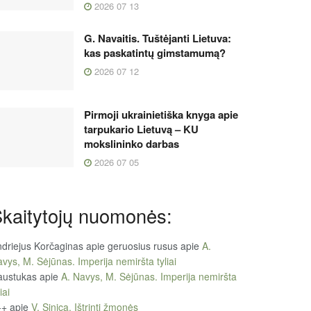
2026 07 13
G. Navaitis. Tuštėjanti Lietuva:
kas paskatintų gimstamumą?
2026 07 12
Pirmoji ukrainietiška knyga apie
tarpukario Lietuvą – KU
mokslininko darbas
2026 07 05
kaitytojų nuomonės:
driejus Korčaginas apie geruosius rusus
apie
A.
vys, M. Sėjūnas. Imperija nemiršta tyliai
austukas
apie
A. Navys, M. Sėjūnas. Imperija nemiršta
iai
++
apie
V. Sinica. Ištrinti žmonės