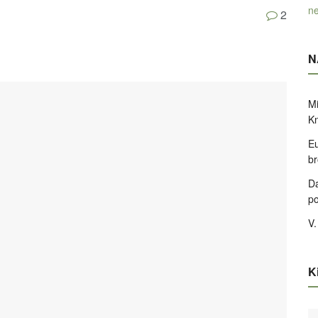
ne
2
N
Mi
K
Eu
br
Da
po
V.
Ki