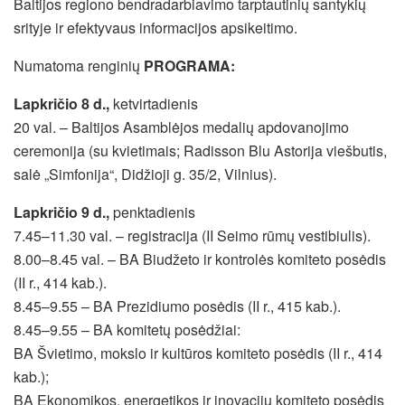
Baltijos regiono bendradarbiavimo tarptautinių santykių
srityje ir efektyvaus informacijos apsikeitimo.
Numatoma renginių
PROGRAMA:
Lapkričio
8 d.,
ketvirtadienis
20 val. – Baltijos Asamblėjos medalių apdovanojimo
ceremonija (su kvietimais; Radisson Blu Astorija viešbutis,
salė „Simfonija“, Didžioji g. 35/2, Vilnius).
Lapkričio 9 d.,
penktadienis
7.45–11.30 val. – registracija (II Seimo rūmų vestibiulis).
8.00–8.45 val. – BA Biudžeto ir kontrolės komiteto posėdis
(II r., 414 kab.).
8.45–9.55 – BA Prezidiumo posėdis (II r., 415 kab.).
8.45–9.55 – BA komitetų posėdžiai:
BA Švietimo, mokslo ir kultūros komiteto posėdis (II r., 414
kab.);
BA Ekonomikos, energetikos ir inovacijų komiteto posėdis