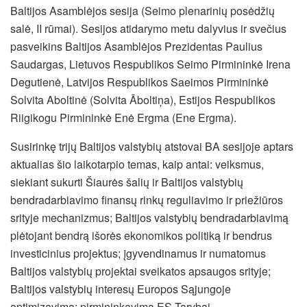
Baltijos Asamblėjos sesija (Seimo plenarinių posėdžių
salė, II rūmai). Sesijos atidarymo metu dalyvius ir svečius
pasveikins Baltijos Asamblėjos Prezidentas Paulius
Saudargas, Lietuvos Respublikos Seimo Pirmininkė Irena
Degutienė, Latvijos Respublikos Saeimos Pirmininkė
Solvita Aboltinė (Solvita Āboltiņa), Estijos Respublikos
Riigikogu Pirmininkė Enė Ergma (Ene Ergma).
Susirinkę trijų Baltijos valstybių atstovai BA sesijoje aptars
aktualias šio laikotarpio temas, kaip antai: veiksmus,
siekiant sukurti Šiaurės šalių ir Baltijos valstybių
bendradarbiavimo finansų rinkų reguliavimo ir priežiūros
srityje mechanizmus; Baltijos valstybių bendradarbiavimą
plėtojant bendrą išorės ekonomikos politiką ir bendrus
investicinius projektus; įgyvendinamus ir numatomus
Baltijos valstybių projektai sveikatos apsaugos srityje;
Baltijos valstybių interesų Europos Sąjungoje
optimizavimą: pirmininkavimą ES Tarybai.