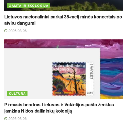
GAMTA IR EKOLOGIJA
Lietuvos nacionaliniai parkai 35-metį minės koncertais po
atviru dangumi
2026 08 06
KULTŪRA
Pirmasis bendras Lietuvos ir Vokietijos pašto ženklas
įamžina Nidos dailininkų koloniją
2026 08 06