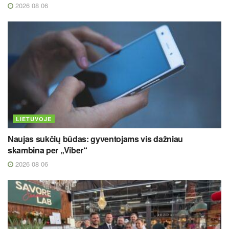
2026 08 06
LIETUVOJE
Naujas sukčių būdas: gyventojams vis dažniau
skambina per „Viber“
2026 08 06