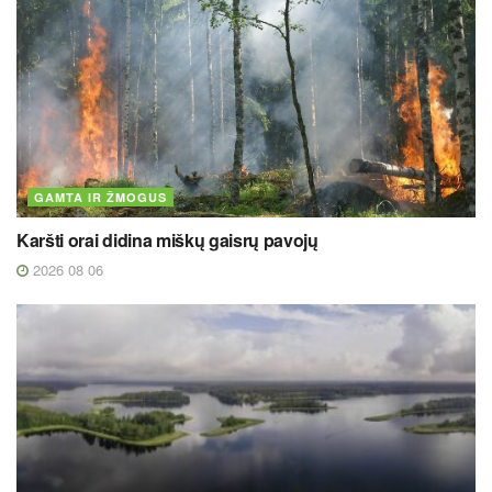
GAMTA IR ŽMOGUS
Karšti orai didina miškų gaisrų pavojų
2026 08 06