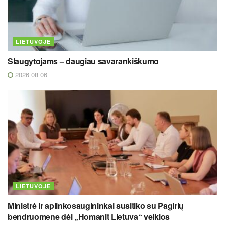
LIETUVOJE
Slaugytojams – daugiau savarankiškumo
2026 08 06
LIETUVOJE
Ministrė ir aplinkosaugininkai susitiko su Pagirių
bendruomene dėl „Homanit Lietuva“ veiklos