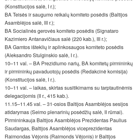
(Konstitucijos salė, I r.);
BA Teisės ir saugumo reikalų komiteto posėdis (Baltijos
Asamblėjos salė, III r.);
BA Socialinės gerovės komiteto posėdis (Signataro
Kazimiero Antanavičiaus salė (220 kab.), III r.);
BA Gamtos išteklių ir aplinkosaugos komiteto posėdis
(Aleksandro Stulginskio salė, I r.).
10–11 val. – BA Prezidiumo narių, BA komitetų pirmininkų
ir pirmininkų pavaduotojų posėdis (Redakcinė komisija)
(Konstitucijos salė, I r.).
10–11 val. – laikas, skirtas susitikimams su tarptautinėmis
delegacijomis (II r., 415 kab.).
11.15–11.45 val. – 31-osios Baltijos Asamblėjos sesijos
atidarymas (Seimo plenarinių posėdžių salė, II rūmai).
Pirmininkauja Baltijos Asamblėjos Prezidentas Paulius
Saudargas, Baltijos Asamblėjos viceprezidentas
Raimondas Vėjonis (Raimonds Vējonis) ir Baltijos