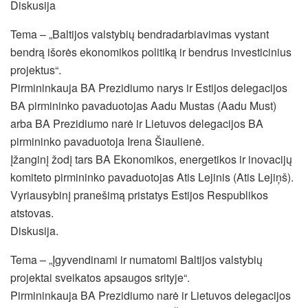
Diskusija
Tema – „Baltijos valstybių bendradarbiavimas vystant
bendrą išorės ekonomikos politiką ir bendrus investicinius
projektus“.
Pirmininkauja BA Prezidiumo narys ir Estijos delegacijos
BA pirmininko pavaduotojas Aadu Mustas (Aadu Must)
arba BA Prezidiumo narė ir Lietuvos delegacijos BA
pirmininko pavaduotoja Irena Šiaulienė.
Įžanginį žodį tars BA Ekonomikos, energetikos ir inovacijų
komiteto pirmininko pavaduotojas Atis Lejinis (Atis Lejiņš).
Vyriausybinį pranešimą pristatys Estijos Respublikos
atstovas.
Diskusija.
Tema – „Įgyvendinami ir numatomi Baltijos valstybių
projektai sveikatos apsaugos srityje“.
Pirmininkauja BA Prezidiumo narė ir Lietuvos delegacijos