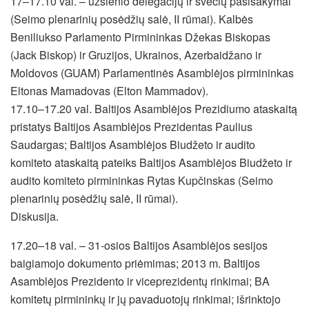
17–17.10 val. – užsienio delegacijų ir svečių pasisakymai
(Seimo plenarinių posėdžių salė, II rūmai). Kalbės
Beniliukso Parlamento Pirmininkas Džekas Biskopas
(Jack Biskop) ir Gruzijos, Ukrainos, Azerbaidžano ir
Moldovos (GUAM) Parlamentinės Asamblėjos pirmininkas
Eltonas Mamadovas (Elton Mammadov).
17.10–17.20 val. Baltijos Asamblėjos Prezidiumo ataskaitą
pristatys Baltijos Asamblėjos Prezidentas Paulius
Saudargas; Baltijos Asamblėjos Biudžeto ir audito
komiteto ataskaitą pateiks Baltijos Asamblėjos Biudžeto ir
audito komiteto pirmininkas Rytas Kupčinskas (Seimo
plenarinių posėdžių salė, II rūmai).
Diskusija.
17.20–18 val. – 31-osios Baltijos Asamblėjos sesijos
baigiamojo dokumento priėmimas; 2013 m. Baltijos
Asamblėjos Prezidento ir viceprezidentų rinkimai; BA
komitetų pirmininkų ir jų pavaduotojų rinkimai; išrinktojo