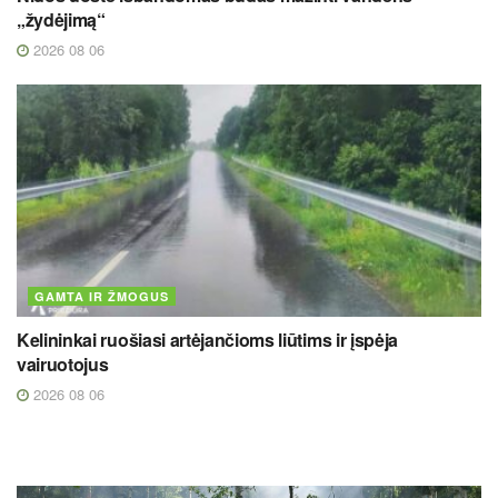
„žydėjimą“
2026 08 06
GAMTA IR ŽMOGUS
Kelininkai ruošiasi artėjančioms liūtims ir įspėja
vairuotojus
2026 08 06