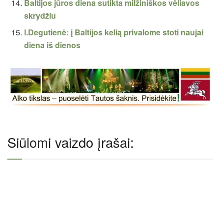
Baltijos jūros diena sutikta milžiniškos vėliavos
skrydžiu
I.Degutienė: į Baltijos kelią privalome stoti naujai
diena iš dienos
Siūlomi vaizdo įrašai: