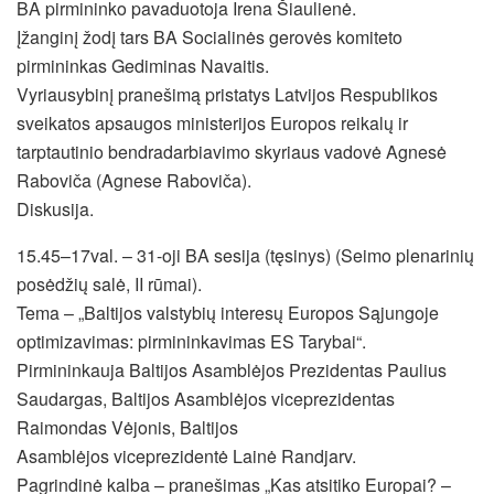
BA pirmininko pavaduotoja Irena Šiaulienė.
Įžanginį žodį tars BA Socialinės gerovės komiteto
pirmininkas Gediminas Navaitis.
Vyriausybinį pranešimą pristatys Latvijos Respublikos
sveikatos apsaugos ministerijos Europos reikalų ir
tarptautinio bendradarbiavimo skyriaus vadovė Agnesė
Raboviča (Agnese Raboviča).
Diskusija.
15.45–17val. – 31-oji BA sesija (tęsinys) (Seimo plenarinių
posėdžių salė, II rūmai).
Tema – „Baltijos valstybių interesų Europos Sąjungoje
optimizavimas: pirmininkavimas ES Tarybai“.
Pirmininkauja Baltijos Asamblėjos Prezidentas Paulius
Saudargas, Baltijos Asamblėjos viceprezidentas
Raimondas Vėjonis, Baltijos
Asamblėjos viceprezidentė Lainė Randjarv.
Pagrindinė kalba – pranešimas „Kas atsitiko Europai? –