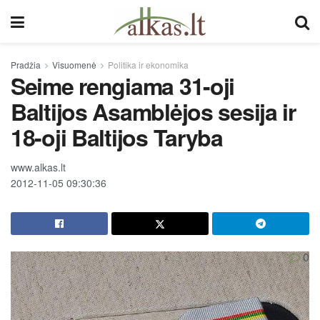
Pradžia
Visuomenė
Politika ir ekonomika
Seime rengiama 31-oji
Baltijos Asamblėjos sesija ir
18-oji Baltijos Taryba
www.alkas.lt
2012-11-05 09:30:36
0