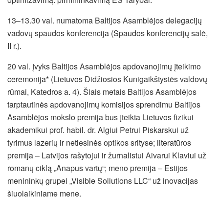
13–13.30 val. numatoma Baltijos Asamblėjos delegacijų
vadovų spaudos konferencija (Spaudos konferencijų salė,
II r.).
20 val. įvyks Baltijos Asamblėjos apdovanojimų įteikimo
ceremonija* (Lietuvos Didžiosios Kunigaikštystės valdovų
rūmai, Katedros a. 4). Šiais metais Baltijos Asamblėjos
tarptautinės apdovanojimų komisijos sprendimu Baltijos
Asamblėjos mokslo premija bus įteikta Lietuvos fizikui
akademikui prof. habil. dr. Algiui Petrui Piskarskui už
tyrimus lazerių ir netiesinės optikos srityse; literatūros
premija – Latvijos rašytojui ir žurnalistui Aivarui Klaviui už
romanų ciklą „Anapus vartų“; meno premija – Estijos
menininkų grupei „Visible Soliutions LLC“ už inovacijas
šiuolaikiniame mene.