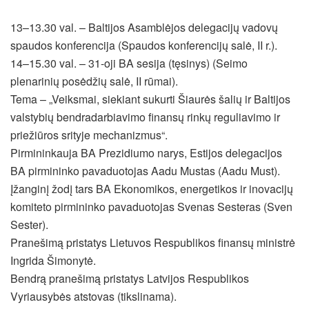
13–13.30 val. – Baltijos Asamblėjos delegacijų vadovų
spaudos konferencija (Spaudos konferencijų salė, II r.).
14–15.30 val. – 31-oji BA sesija (tęsinys) (Seimo
plenarinių posėdžių salė, II rūmai).
Tema – „Veiksmai, siekiant sukurti Šiaurės šalių ir Baltijos
valstybių bendradarbiavimo finansų rinkų reguliavimo ir
priežiūros srityje mechanizmus“.
Pirmininkauja BA Prezidiumo narys, Estijos delegacijos
BA pirmininko pavaduotojas Aadu Mustas (Aadu Must).
Įžanginį žodį tars BA Ekonomikos, energetikos ir inovacijų
komiteto pirmininko pavaduotojas Svenas Sesteras (Sven
Sester).
Pranešimą pristatys Lietuvos Respublikos finansų ministrė
Ingrida Šimonytė.
Bendrą pranešimą pristatys Latvijos Respublikos
Vyriausybės atstovas (tikslinama).