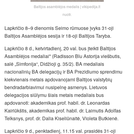
Baltijos asamblėjos medalis | vikipedija.lt
nuotr.
Lapkričio 8–9 dienomis Seimo rūmuose įvyks 31-oji
Baltijos Asamblėjos sesija ir 18-oji Baltijos Taryba.
Lapkričio 8 d., ketvirtadienį, 20 val. bus įteikti Baltijos
Asamblėjos medaliai* (Radisson Blu Astorija viešbutis,
salė „Simfonija“, Didžioji g. 35/2). BA medaliais
nacionalinių BA delegacijų ir BA Prezidiumo sprendimu
kiekvienais metais apdovanojami Baltijos valstybių
bendradarbiavimui nusipelnę asmenys. Lietuvos
delegacijos siūlymu šiais metais medaliais bus
apdovanoti: akademikas prof. habil. dr. Leonardas
Kairiūkštis, akademikas prof. habil. dr. Laimutis Adolfas
Telksnys, prof. dr. Dalia Kiseliūnaitė, Violeta Butkienė.
Lapkričio 9 d., penktadienį, 11.15 val. prasidės 31-oji