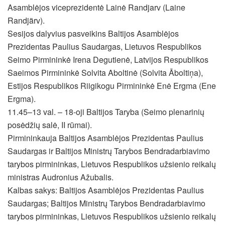
Asamblėjos viceprezidentė Lainė Randjarv (Laine
Randjärv).
Sesijos dalyvius pasveikins Baltijos Asamblėjos
Prezidentas Paulius Saudargas, Lietuvos Respublikos
Seimo Pirmininkė Irena Degutienė, Latvijos Respublikos
Saeimos Pirmininkė Solvita Aboltinė (Solvita Āboltiņa),
Estijos Respublikos Riigikogu Pirmininkė Enė Ergma (Ene
Ergma).
11.45–13 val. – 18-oji Baltijos Taryba (Seimo plenarinių
posėdžių salė, II rūmai).
Pirmininkauja Baltijos Asamblėjos Prezidentas Paulius
Saudargas ir Baltijos Ministrų Tarybos Bendradarbiavimo
tarybos pirmininkas, Lietuvos Respublikos užsienio reikalų
ministras Audronius Ažubalis.
Kalbas sakys: Baltijos Asamblėjos Prezidentas Paulius
Saudargas; Baltijos Ministrų Tarybos Bendradarbiavimo
tarybos pirmininkas, Lietuvos Respublikos užsienio reikalų