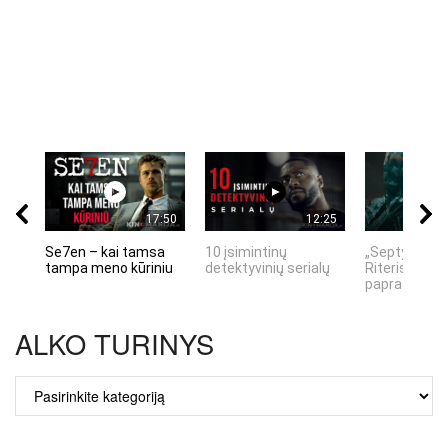
17:50
12:25
Se7en – kai tamsa
10 įsimintinų
„Septynių Ka
tampa meno kūriniu
detektyvinių serialų
Riteris" – kai
paprastumas
ALKO TURINYS
ALKO
TURINYS