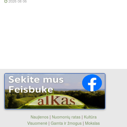
2026 08 06
Naujienos
|
Nuomonių ratas
|
Kultūra
Visuomenė
|
Gamta ir žmogus
|
Mokslas