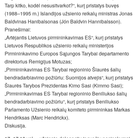
Tarp kitko, kodėl nesusitvarkot?“, kurį pristatys buvęs
(1988–1995 m.) Islandijos užsienio reikalų ministras Jonas
Baldvinas Hanibalsonas (Jón Baldvin Hannibalsson).
Pranešimai:
„Artėjantis Lietuvos pirmininkavimas ES“, kurį pristatys
Lietuvos Respublikos užsienio reikalų ministerijos
Pirmininkavimo Europos Sąjungos Tarybai departamento
direktorius Remigijus Motuzas;
„Pirmininkavimas ES Tarybai regioninio Šiaurės šalių
bendradarbiavimo požiūriu: Suomijos atvejis“, kurį pristatys
Šiaurės Tarybos Prezidentas Kimo Sasi (Kimmo Sasi);
„Pirmininkavimas ES Tarybai regioninio Beniliukso šalių
bendradarbiavimo požiūriu“, kurį pristatys Beniliukso
Parlamento Užsienio reikalų komiteto pirmininkas Markas
Hendriksas (Marc Hendrickx).
Diskusija.