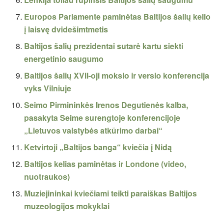
Europos Parlamente paminėtas Baltijos šalių kelio
į laisvę dvidešimtmetis
Baltijos šalių prezidentai sutarė kartu siekti
energetinio saugumo
Baltijos šalių XVII-oji mokslo ir verslo konferencija
vyks Vilniuje
Seimo Pirmininkės Irenos Degutienės kalba,
pasakyta Seime surengtoje konferencijoje
„Lietuvos valstybės atkūrimo darbai“
Ketvirtoji „Baltijos banga“ kviečia į Nidą
Baltijos kelias paminėtas ir Londone (video,
nuotraukos)
Muziejininkai kviečiami teikti paraiškas Baltijos
muzeologijos mokyklai