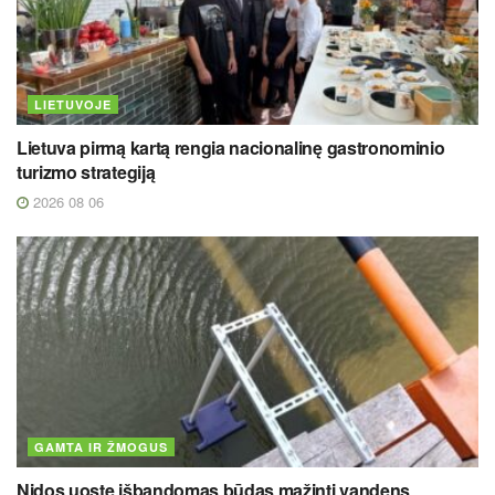
LIETUVOJE
Lietuva pirmą kartą rengia nacionalinę gastronominio
turizmo strategiją
2026 08 06
GAMTA IR ŽMOGUS
Nidos uoste išbandomas būdas mažinti vandens