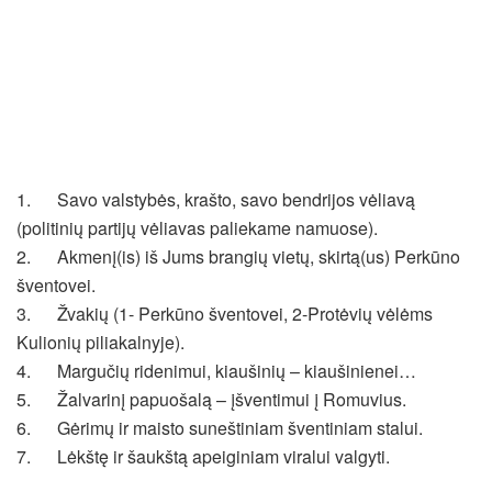
1. Savo valstybės, krašto, savo bendrijos vėliavą
(politinių partijų vėliavas paliekame namuose).
2. Akmenį(is) iš Jums brangių vietų, skirtą(us) Perkūno
šventovei.
3. Žvakių (1- Perkūno šventovei, 2-Protėvių vėlėms
Kulionių piliakalnyje).
4. Margučių ridenimui, kiaušinių – kiaušinienei…
5. Žalvarinį papuošalą – įšventimui į Romuvius.
6. Gėrimų ir maisto suneštiniam šventiniam stalui.
7. Lėkštę ir šaukštą apeiginiam viralui valgyti.