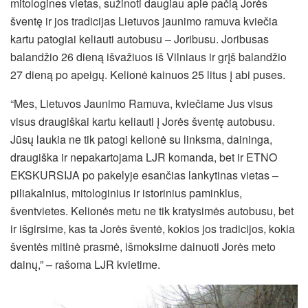
mitologines vietas, sužinoti daugiau apie pačią Jorės
šventę ir jos tradicijas Lietuvos jaunimo ramuva kviečia
kartu patogiai keliauti autobusu –
Joribusu. Joribusas
balandžio 26 dieną išvažiuos iš Vilniaus ir grįš balandžio
27 dieną po apeigų. Kelionė kainuos 25 litus į abi puses.
“Mes, Lietuvos Jaunimo Ramuva, kviečiame Jus visus
visus draugiškai kartu keliauti į Jorės šventę autobusu.
Jūsų laukia ne tik patogi kelionė su linksma, daininga,
draugiška ir nepakartojama LJR komanda, bet ir ETNO
EKSKURSIJA po pakelyje esančias lankytinas vietas –
piliakalnius, mitologinius ir istorinius paminklus,
šventvietes. Kelionės metu ne tik kratysimės autobusu, bet
ir išgirsime, kas ta Jorės šventė, kokios jos tradicijos, kokia
šventės mitinė prasmė, išmoksime dainuoti Jorės meto
dainų,” – rašoma LJR kvietime.