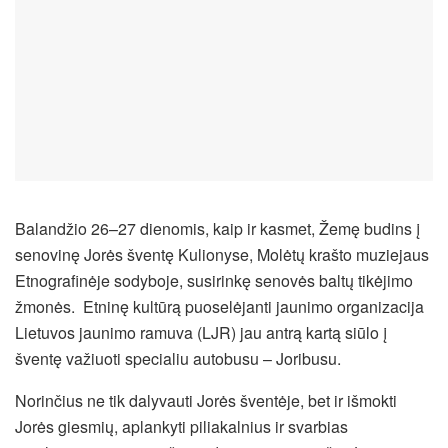
Balandžio 26–27 dienomis, kaip ir kasmet, Žemę budins į
senovinę Jorės šventę Kulionyse, Molėtų krašto muziejaus
Etnografinėje sodyboje, susirinkę senovės baltų tikėjimo
žmonės. Etninę kultūrą puoselėjanti jaunimo organizacija
Lietuvos jaunimo ramuva (LJR) jau antrą kartą siūlo į
šventę važiuoti specialiu autobusu – Joribusu.
Norinčius ne tik dalyvauti Jorės šventėje, bet ir išmokti
Jorės giesmių, aplankyti piliakalnius ir svarbias