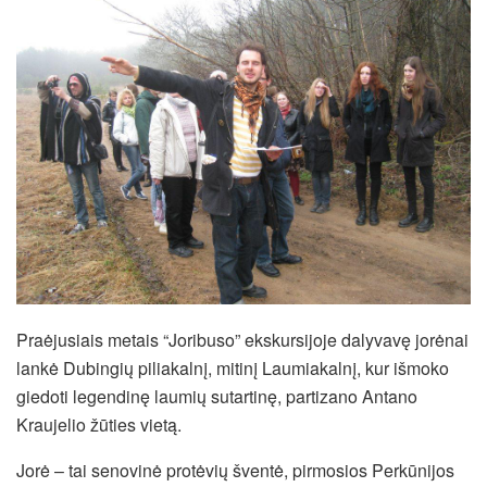
Praėjusiais metais “Joribuso” ekskursijoje dalyvavę jorėnai
lankė Dubingių piliakalnį, mitinį Laumiakalnį, kur išmoko
giedoti legendinę laumių sutartinę, partizano Antano
Kraujelio žūties vietą.
Jorė – tai senovinė protėvių šventė, pirmosios Perkūnijos