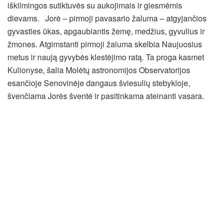
iškilmingos sutiktuvės su aukojimais ir giesmėmis
dievams.
Jorė – pirmoji pavasario žaluma – atgyjančios
gyvasties ūkas, apgaubiantis žemę, medžius, gyvulius ir
žmones. Atgimstanti pirmoji žaluma skelbia Naujuosius
metus ir naują gyvybės klestėjimo ratą. Ta proga kasmet
Kulionyse, šalia Molėtų astronomijos Observatorijos
esančioje Senovinėje dangaus šviesulių stebykloje,
švenčiama Jorės šventė ir pasitinkama ateinanti vasara.