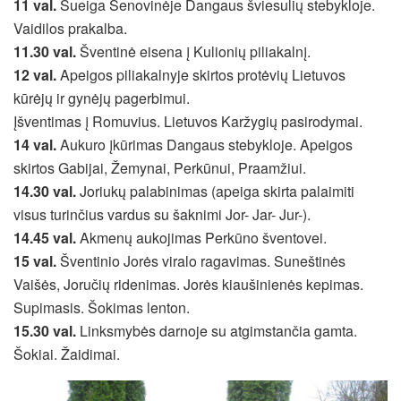
11 val.
Sueiga Senovinėje Dangaus šviesulių stebykloje.
Vaidilos prakalba.
11.30 val.
Šventinė eisena į Kulionių piliakalnį.
12 val.
Apeigos piliakalnyje skirtos protėvių Lietuvos
kūrėjų ir gynėjų pagerbimui.
Įšventimas į Romuvius. Lietuvos Karžygių pasirodymai.
14 val.
Aukuro įkūrimas Dangaus stebykloje. Apeigos
skirtos Gabijai, Žemynai, Perkūnui, Praamžiui.
14.30 val.
Joriukų palabinimas (apeiga skirta palaimiti
visus turinčius vardus su šaknimi Jor- Jar- Jur-).
14.45 val.
Akmenų aukojimas Perkūno šventovei.
15 val.
Šventinio Jorės viralo ragavimas. Suneštinės
Vaišės, Joručių ridenimas. Jorės kiaušinienės kepimas.
Supimasis. Šokimas lenton.
15.30 val.
Linksmybės darnoje su atgimstančia gamta.
Šokiai. Žaidimai.