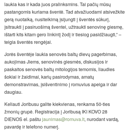
laukia kas ir kada juos pralinksmins. Tai pačių mūsų
pastangomis kuriama šventė. Tad atvažiuodami atsivežkite
gerą nuotaiką, nusiteikimą įsijungti į šventės sūkurį,
įsitraukti į pasiruošimą šventei, užtraukti senovinę giesmę,
ištarti kits kitam gero linkintį žodį ir tiesiog pasidžiaugti,” –
teigia šventės rengėjai.
Jorės šventėje laukia senovės baltų dievų pagerbimas,
aukojimas Jiems, senovinės giesmės, diskusijos ir
paskaitos senovės baltų mitologijos temomis, liaudies
šokiai ir žaidimai, karių pasirodymas, amatų
demonstravimas, įsišventinimo į romuvius apeiga ir dar
daugiau.
Keliauti Joribusu galite kiekvienas, renkama 50-ties
žmonių grupė. Registracija į Joribusą IKI KOVO 28
DIENOS el. paštu
jaunimas@romuva.lt
, nurodant vardą,
pavardę ir telefono numerį.