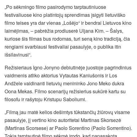
„Po sėkmingo filmo pasirodymo tarptautiniuose
festivaliuose kino platintojų sprendimas įsigyti lietuviško
filmo teises yra dar vienas „Lošėjo“ ir bendrai Lietuvos kino
laimėjimas, – pabrėžia prodiuserė Uljana Kim. – Šalys,
kuriose šis filmas bus rodomas, turi seną kino tradiciją, čia
rengiami svarbiausi festivaliai pasaulyje, o publika itin
išsilavinusi“.
Režisieriaus Igno Jonyno debiutinėje juostoje pagrindinius
vaidmenis atliko aktorius Vytautas Kaniušonis ir Los
Andžele vaidinanti lietuvių menininko Jono Meko dukra
Oona Mekas. Filmo scenarijų režisierius sukūrė kartu su
filosofu ir rašytoju Kristupu Saboliumi.
„Filmą jau matė kelios dešimtys tūkstančių žiūrovų visame
pasaulyje, jį vertino kino autoritetai Martinas Skorsezė
(Martinas Scorsese) ar Paolo Sorentino (Paolo Sorrentino).
Tokia tarptautinė filmo sėkmė įrodo, kad papasakota