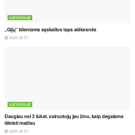
LIETUVOJE
„Gijų“ klientams sąskaitos taps aiškesnės
2026 08 07
LIETUVOJE
Daugiau nei 3 tūkst. vairuotojų jau žino, kaip degalams
išleisti mažiau
2026 08 07