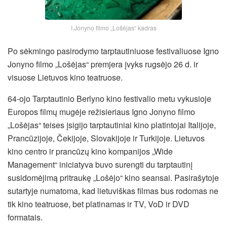
I.Jonyno filmo „Lošėjas“ kadras
Po sėkmingo pasirodymo tarptautiniuose festivaliuose Igno
Jonyno filmo „Lošėjas“ premjera įvyks rugsėjo 26 d. ir
visuose Lietuvos kino teatruose.
64-ojo Tarptautinio Berlyno kino festivalio metu vykusioje
Europos filmų mugėje režisieriaus Igno Jonyno filmo
„Lošėjas“ teises įsigijo tarptautiniai kino platintojai Italijoje,
Prancūzijoje, Čekijoje, Slovakijoje ir Turkijoje. Lietuvos
kino centro ir prancūzų kino
kompanijos „Wide
Management“ iniciatyva buvo surengti du tarptautinį
susidomėjimą pritraukę „Lošėjo“ kino seansai. Pasirašytoje
sutartyje numatoma, kad lietuviškas filmas bus rodomas ne
tik kino teatruose, bet platinamas ir TV, VoD ir DVD
formatais.