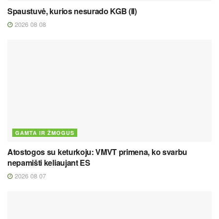
Spaustuvė, kurios nesurado KGB (II)
2026 08 08
GAMTA IR ŽMOGUS
Atostogos su keturkoju: VMVT primena, ko svarbu
nepamišti keliaujant ES
2026 08 07