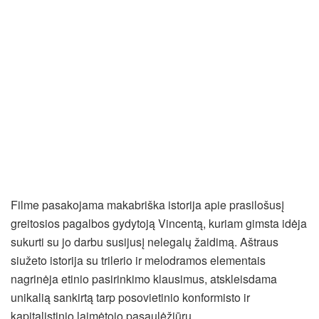
Filme pasakojama makabriška istorija apie prasilošusį
greitosios pagalbos gydytoją Vincentą, kuriam gimsta idėja
sukurti su jo darbu susijusį nelegalų žaidimą. Aštraus
siužeto istorija su trilerio ir melodramos elementais
nagrinėja etinio pasirinkimo klausimus, atskleisdama
unikalią sankirtą tarp posovietinio konformisto ir
kapitalistinio laimėtojo pasaulėžiūrų.