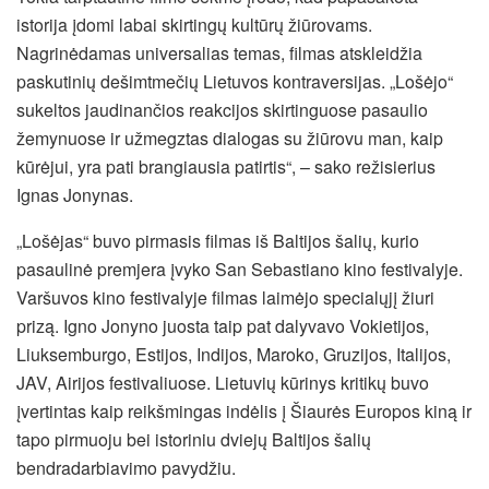
istorija įdomi labai skirtingų kultūrų žiūrovams.
Nagrinėdamas universalias temas, filmas atskleidžia
paskutinių dešimtmečių Lietuvos kontraversijas. „Lošėjo“
sukeltos jaudinančios reakcijos skirtinguose pasaulio
žemynuose ir užmegztas dialogas su žiūrovu man, kaip
kūrėjui, yra pati brangiausia patirtis“, – sako režisierius
Ignas Jonynas.
„Lošėjas“ buvo pirmasis filmas iš Baltijos šalių, kurio
pasaulinė premjera įvyko San Sebastiano kino festivalyje.
Varšuvos kino festivalyje filmas laimėjo specialųjį žiuri
prizą. Igno Jonyno juosta taip pat dalyvavo Vokietijos,
Liuksemburgo, Estijos, Indijos, Maroko, Gruzijos, Italijos,
JAV, Airijos festivaliuose. Lietuvių kūrinys kritikų buvo
įvertintas kaip reikšmingas indėlis į Šiaurės Europos kiną ir
tapo pirmuoju bei istoriniu dviejų Baltijos šalių
bendradarbiavimo pavydžiu.