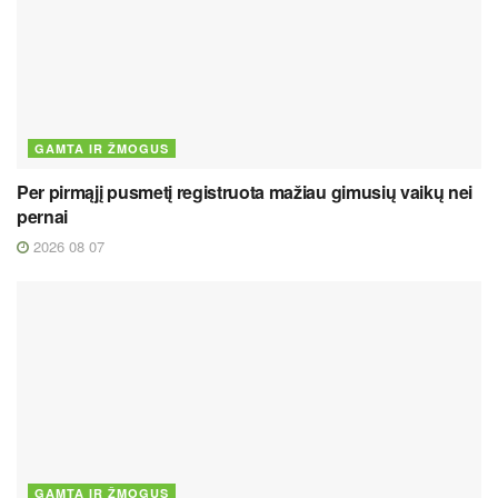
GAMTA IR ŽMOGUS
Per pirmąjį pusmetį registruota mažiau gimusių vaikų nei
pernai
2026 08 07
GAMTA IR ŽMOGUS