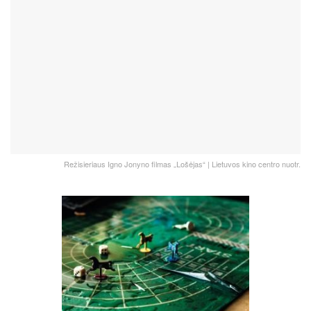
Režisieriaus Igno Jonyno filmas „Lošėjas“ | Lietuvos kino centro nuotr.