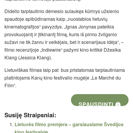
Didelio tarptautinio dėmesio sulaukęs kūrinys užsienio
spaudoje apibūdinamas kaip „nuostabios lietuvių
kinematografijos“ pavyzdys. „Ignas Jonynas pateikia
provokuojantį ir įtikinantį filmą, kuris iš pirmo žvilgsnio
sužavi ne tik žanru ir veikėjais, bet ir scenarijaus idėja“, –
filmo recenzijoje „Indiewire“ pažymi kino kritikė Džesika
Kiang (Jessica Kiang).
Lietuviškas filmas taip pat bus pristatomas tarptautiniams
platintojams Kanų kino festivalio mugėje „Le Marché du
Film“.
SPAUSDINTI 🖨
Susiję Straipsniai:
Lietuvės filmo premjera – garsiausiame Švedijos
kino festivalyje