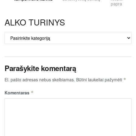
paprastumas
ALKO TURINYS
ALKO
TURINYS
Parašykite komentarą
El. pašto adresas nebus skelbiamas.
Būtini laukeliai pažymėti
*
Komentaras
*