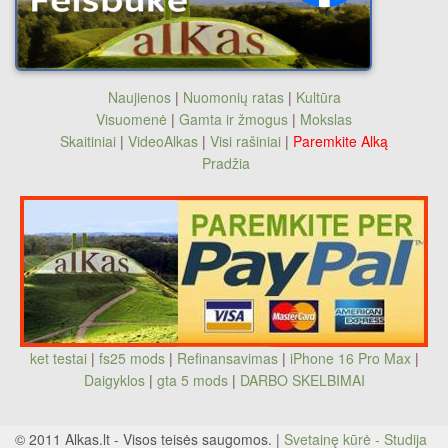
Naujienos
|
Nuomonių ratas
|
Kultūra
Visuomenė
|
Gamta ir žmogus
|
Mokslas
Skaitiniai
|
VideoAlkas
|
Visi rašiniai
|
Paremkite Alką
Pradžia
ket testai
|
fs25 mods
|
Refinansavimas
|
iPhone 16 Pro Max
|
Daigyklos
|
gta 5 mods
|
DARBO SKELBIMAI
© 2011 Alkas.lt - Visos teisės saugomos. |
Svetainę kūrė - Studija