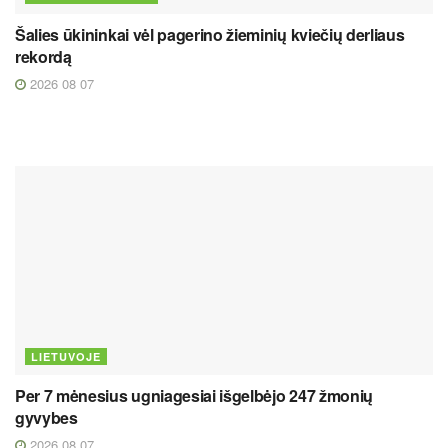
Šalies ūkininkai vėl pagerino žieminių kviečių derliaus
rekordą
2026 08 07
LIETUVOJE
Per 7 mėnesius ugniagesiai išgelbėjo 247 žmonių
gyvybes
2026 08 07