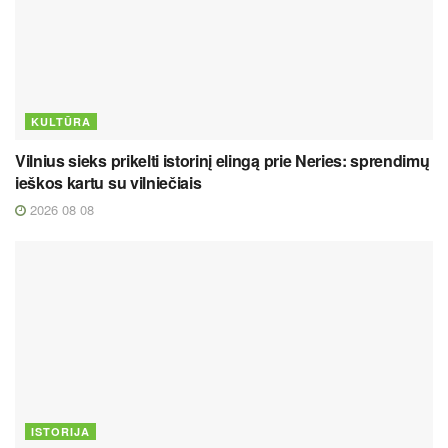
KULTŪRA
Vilnius sieks prikelti istorinį elingą prie Neries: sprendimų
ieškos kartu su vilniečiais
2026 08 08
ISTORIJA