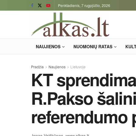
Penktadienis, 7 rugpjūčio, 2026
NAUJIENOS
NUOMONIŲ RATAS
KUL
Pradžia
Naujienos
Lietuvoje
KT sprendima
R.Pakso šalin
referendumo p
Jonas Vaiškūnas, www.alkas.lt