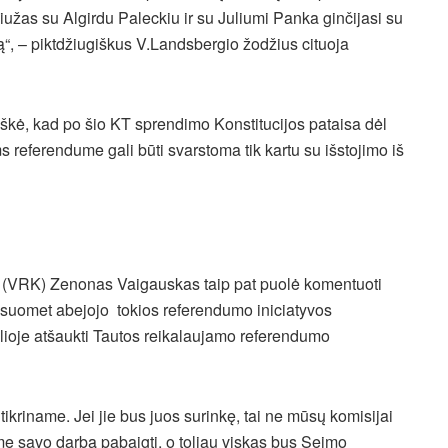
iužas su Algirdu Paleckiu ir su Juliumi Panka ginčijasi su
“, – piktdžiugiškus V.Landsbergio žodžius cituoja
škė, kad po šio KT sprendimo Konstitucijos pataisa dėl
eferendume gali būti svarstoma tik kartu su išstojimo iš
s (VRK) Zenonas Vaigauskas taip pat puolė komentuoti
suomet abejojo tokios referendumo iniciatyvos
galioje atšaukti Tautos reikalaujamo referendumo
kriname. Jei jie bus juos surinkę, tai ne mūsų komisijai
rime savo darbą pabaigti, o toliau viskas bus Seimo