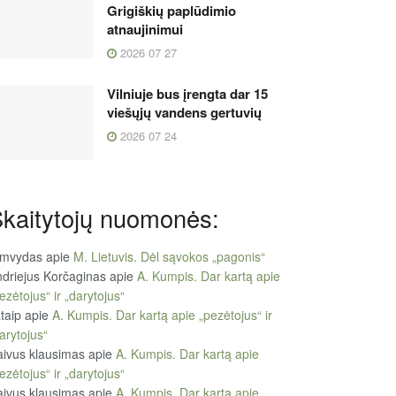
Grigiškių paplūdimio
atnaujinimui
2026 07 27
Vilniuje bus įrengta dar 15
viešųjų vandens gertuvių
2026 07 24
kaitytojų nuomonės:
imvydas
apie
M. Lietuvis. Dėl sąvokos „pagonis“
driejus Korčaginas
apie
A. Kumpis. Dar kartą apie
ezėtojus“ ir „darytojus“
taip
apie
A. Kumpis. Dar kartą apie „pezėtojus“ ir
arytojus“
ivus klausimas
apie
A. Kumpis. Dar kartą apie
ezėtojus“ ir „darytojus“
ivus klausimas
apie
A. Kumpis. Dar kartą apie