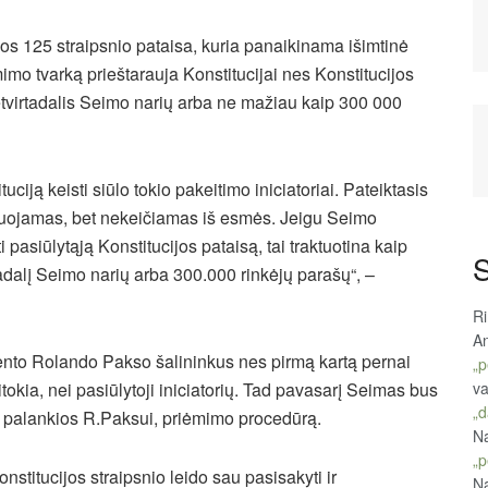
os 125 straips­nio pa­tai­sa, ku­ria pa­nai­ki­na­ma iš­im­ti­nė
mi­mo tvar­ką prieš­ta­rau­ja Kons­ti­tu­ci­jai nes Konstitucijos
ketvirtadalis Seimo narių arba ne mažiau kaip 300 000
tuciją keisti siūlo tokio pakeitimo iniciatoriai. Pateiktasis
daguojamas, bet nekeičiamas iš esmės. Jeigu Seimo
pasiūlytąją Konstitucijos pataisą, tai traktuotina kaip
S
rtadalį Seimo narių arba 300.000 rinkėjų parašų“, –
R
An
ento Rolando Pakso šalininkus nes pirmą kartą pernai
„p
itokia, nei pasiūlytoji iniciatorių. Tad pavasarį Seimas bus
va
„d
s, palankios R.Paksui, priėmimo procedūrą.
Na
„p
titucijos straipsnio leido sau pasisakyti ir
Na