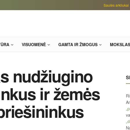
Saulės arkliukai
TŪRA
VISUOMENĖ
GAMTA IR ŽMOGUS
MOKSLA
s nudžiugino
S
inkus ir žemės
R
An
riešininkus
„p
va
„d
Na