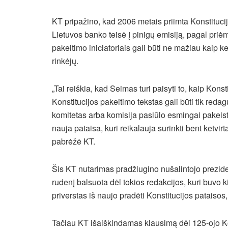
KT pri­pa­ži­no, kad 2006 me­tais pri­im­ta Kons­ti­tu­ci­j
Lie­tu­vos ban­ko tei­sė į pi­ni­gų emi­si­ją, pa­gal pri­ė
pakeitimo iniciatoriais gali būti ne mažiau kaip 
rinkėjų.
„Tai reiškia, kad Seimas turi paisyti to, kaip Konsti
Konstitucijos pakeitimo tekstas gali būti tik re
komitetas arba komisija pasiūlo esmingai pakeisti 
nauja pataisa, kuri reikalauja surinkti bent ketvi
pabrėžė KT.
Šis KT nutarimas pradžiugino nušalintojo prezid
rudenį balsuota dėl tokios redakcijos, kuri buvo k
priverstas iš naujo pradėti Konstitucijos pataiso
Tačiau KT išaiškindamas klausimą dėl 125-ojo Kons