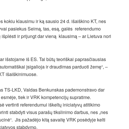
ęs kokiu klausimu ir ką sausio 24 d. išaiškino KT, nes
tyvai pasiekus Seimą, tas, esą, galės referendumo
išplėsti ir prijungt dar vieną klausimą – ar Lietuva nori
ar išstojame iš ES. Tai būtų teoriškai paprasčiausias
 automatiškai įsigalioja ir draudimas parduoti žemę“, –
 KT išaiškinimuose.
uotas TS-LKD, Valdas Benkunskas pademonstravo dar
 esmėje, tiek ir VRK kompetencijų supratime.
vertinti referendumui iškeltų iniciatyvų atitikimo
urinti stabdyti visus parašų tikslinimo darbus, nes „nes
tucinė“. Jis pažadėjo kitą savaitę VRK posėdyje kelti
iciatyvos stabdymo.