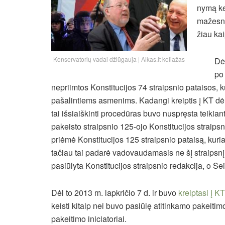
ny­mą keis
ma­žes­nė
žiau kaip
Konservatorių vadai džiūgauja | Alkas.lt koliažas
Dė
po
nepriimtos Konstitucijos 74 straipsnio pataisos,
ku
pašalintiems asmenims. Kadangi kreiptis į KT dėl
tai išsiaiškinti procedūras buvo nuspręsta teik
pakeisto straipsnio 125-ojo Konstitucijos strai
priėmė Konstitucijos 125 straipsnio pataisą, ku­ria pa­na
tačiau tai padarė vadovaudamasis ne šį straipsnį
pasiūlyta Konstitucijos straipsnio redakcija, o Se
Dėl to 2013 m. lapkričio 7 d. ir buvo
kreiptasi į K
keisti kitaip nei buvo pasiūlę atitinkamo pakeitimo 
pakeitimo iniciatoriai.