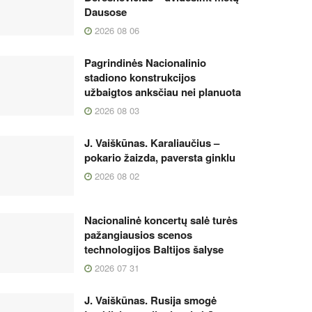
Dausose
2026 08 06
Pagrindinės Nacionalinio
stadiono konstrukcijos
užbaigtos anksčiau nei planuota
2026 08 03
J. Vaiškūnas. Karaliaučius –
pokario žaizda, paversta ginklu
2026 08 02
Nacionalinė koncertų salė turės
pažangiausios scenos
technologijos Baltijos šalyse
2026 07 31
J. Vaiškūnas. Rusija smogė