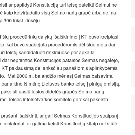
­ti ar pa­pil­dy­ti Kons­ti­tu­ci­ją tu­ri tei­sę pa­teik­ti Sei­mui ne
 kaip ket­vir­ta­da­lio vi­sų Sei­mo na­rių gru­pė ar­ba ne ma­
 300 tūkst. rin­kė­jų.
l šių procedūrinių dalykų išaiškinimo į KT buvo kreiptasi
 to, kai buvo suabejota procedūromis dėl šiuo metu dar
ri leistų kandidatuoti rinkimuose per apkaltą
 dar nepriimtos Konstitucijos pataisos Seimas negalėjo,
iant KT paklausimą dėl anksčiau panašiomis aplinkybėmis
psnio. Mat 2006 m. balandžio mėnesį Seimas balsavimu
i­ki­no iš­im­ti­nę Lie­tu­vos ban­ko tei­sę į pi­ni­gų emi­si­ją,
 pakeisti pasiūliusios didelės grupės Seimo narių
imo Teisės ir teisėtvarkos komiteto gerokai pakeista.
T
prašant išaiškinti, ar gali Seimas Konstitucijos straipsnį
iniciatoriai. ar galima keisti Konstituciją kitaip nei siūlė