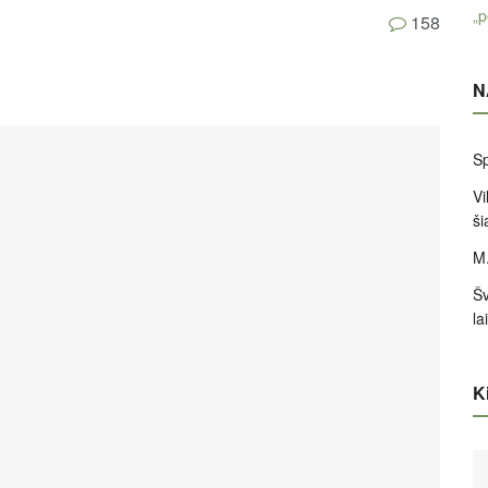
„p
158
N
Sp
Vi
ši
M.
Šv
la
Ki