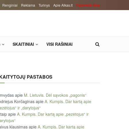
Renginiai
Reklama
Turinys
Apie Alkas.lt
Paremkite Alką
S
SKAITINIAI
VISI RAŠINIAI
KAITYTOJŲ PASTABOS
imvydas
apie
M. Lietuvis. Dėl sąvokos „pagonis“
driejus Korčaginas
apie
A. Kumpis. Dar kartą apie
ezėtojus“ ir „darytojus“
taip
apie
A. Kumpis. Dar kartą apie „pezėtojus“ ir
arytojus“
ivus klausimas
apie
A. Kumpis. Dar kartą apie