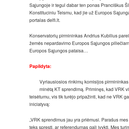
Sąjungoje ir tegul dabar ten ponas Pranciškus Šl
Konstituciniu Teismu, kad jie už Europos Sąjungą
portalas delfi.lt.
Konservatorių pirmininkas Andrius Kubilius parei
žemės nepardavimo Europos Sąjungos piliečiams r
Europos Sąjungos pataisa…
Papildyta:
Vyriausiosios rinkimų komisijos pirmininka
minėtą KT sprendimą. Priminęs, kad VRK vi
teisėtumu, vis tik turėjo pripažinti, kad ne VRK 
iniciatyvą:
„VRK sprendimus jau yra priėmusi. Parašus mes ti
teks spręsti, ar referendumas gali įvykti. Mes tu