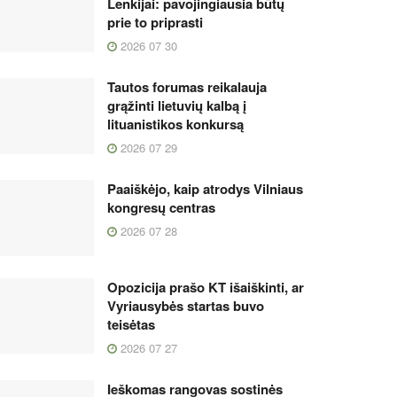
Lenkijai: pavojingiausia būtų
prie to priprasti
2026 07 30
Tautos forumas reikalauja
grąžinti lietuvių kalbą į
lituanistikos konkursą
2026 07 29
Paaiškėjo, kaip atrodys Vilniaus
kongresų centras
2026 07 28
Opozicija prašo KT išaiškinti, ar
Vyriausybės startas buvo
teisėtas
2026 07 27
Ieškomas rangovas sostinės