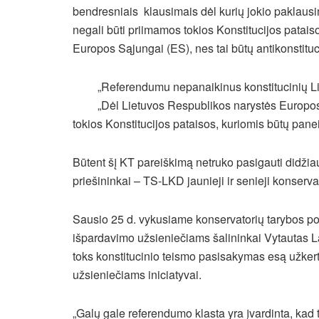
bendresniais klausimais dėl kurių jokio paklaus
negali būti priimamos tokios Konstitucijos patais
Europos Sąjungai (ES), nes tai būtų antikonstituc
„Referendumu nepanaikinus konstitucinių Lie
„Dėl Lietuvos Respublikos narystės Europos
tokios Konstitucijos pataisos, kuriomis būtų pane
Būtent šį KT pareiškimą netruko pasigauti didž
priešininkai – TS-LKD jaunieji ir senieji konservat
Sausio 25 d. vykusiame konservatorių tarybos po
išpardavimo užsieniečiams šalininkai Vytautas La
toks konstitucinio teismo pasisakymas esą užker
užsieniečiams iniciatyvai.
„Galų gale referendumo klasta yra įvardinta, ka