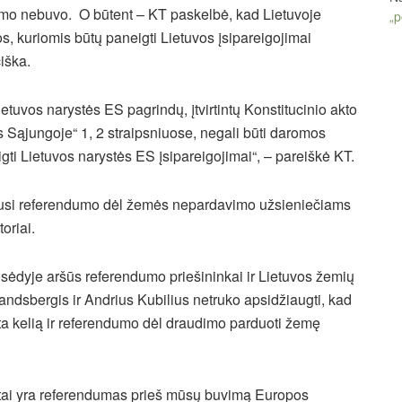
imo nebuvo. O būtent – KT paskelbė, kad Lietuvoje
„p
os, kuriomis būtų paneigti Lietuvos įsipareigojimai
iška.
tuvos narystės ES pagrindų, įtvirtintų Konstitucinio akto
 Sąjungoje“ 1, 2 straipsniuose, negali būti daromos
igti Lietuvos narystės ES įsipareigojimai“, – pareiškė KT.
iausi referendumo dėl žemės nepardavimo užsieniečiams
oriai.
sėdyje aršūs referendumo priešininkai ir Lietuvos žemių
ndsbergis ir Andrius Kubilius netruko apsidžiaugti, kad
ta kelią ir referendumo dėl draudimo parduoti žemę
d tai yra referendumas prieš mūsų buvimą Europos