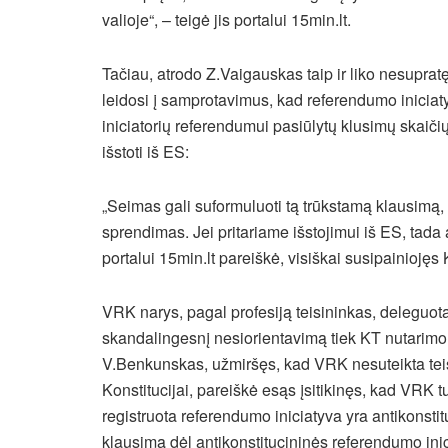
valioje“, – teigė jis portalui 15min.lt.
Tačiau, atrodo Z.Vaigauskas taip ir liko nesuprat
leidosi į samprotavimus, kad referendumo inicia
iniciatorių referendumui pasiūlytų klusimų skaičių 
išstoti iš ES:
„Seimas gali suformuluoti tą trūkstamą klausimą, 
sprendimas. Jei pritariame išstojimui iš ES, tada
portalui 15min.lt pareiškė, visiškai susipainiojęs
VRK narys, pagal profesiją teisininkas, deleg
skandalingesnį nesiorientavimą tiek KT nutarimo
V.Benkunskas, užmiršęs, kad VRK nesuteikta teisė 
Konstitucijai, pareiškė esąs įsitikinęs, kad VRK t
registruota referendumo iniciatyva yra antikonsti
klausimą dėl antikonstitucininės referendumo in