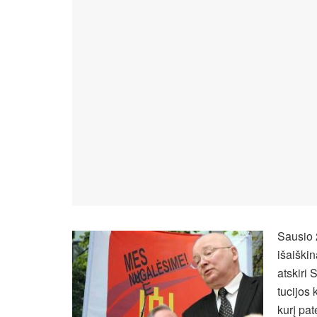
Sausio 
išaiškina
at­ski­ri 
tu­ci­jos
ku­rį pa­