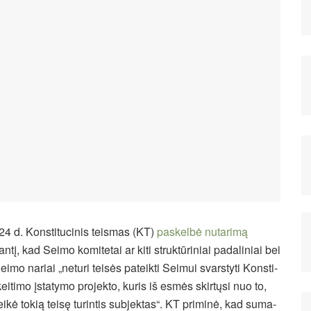
24 d. Konstitucinis teismas (KT)
paskelbė nutarimą
ntį, kad Sei­mo ko­mi­te­tai ar ki­ti struk­tū­ri­niai pa­da­li­niai bei
Sei­mo na­riai „ne­tu­ri tei­sės pa­teik­ti Sei­mui svars­ty­ti Kons­ti­
 kei­ti­mo įsta­ty­mo pro­jek­to, ku­ris iš es­mės skir­tų­si nuo to,
tei­kė to­kią tei­sę tu­rin­tis su­bjek­tas“. KT priminė, kad su­ma­