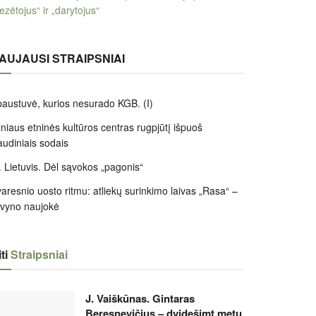
ezėtojus“ ir „darytojus“
AUJAUSI STRAIPSNIAI
austuvė, kurios nesurado KGB. (I)
lniaus etninės kultūros centras rugpjūtį išpuoš
audiniais sodais
 Lietuvis. Dėl sąvokos „pagonis“
aresnio uosto ritmu: atliekų surinkimo laivas „Rasa“ –
ivyno naujokė
ti
Straipsniai
J. Vaiškūnas. Gintaras
Beresnevičius – dvidešimt metų