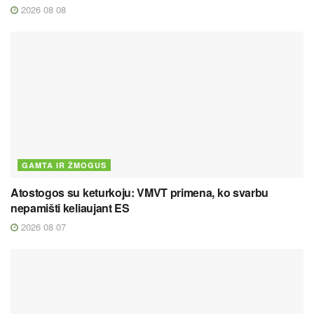
2026 08 08
GAMTA IR ŽMOGUS
Atostogos su keturkoju: VMVT primena, ko svarbu
nepamišti keliaujant ES
2026 08 07