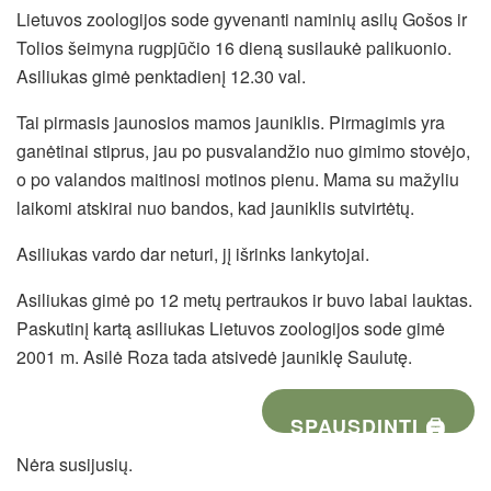
Lietuvos zoologijos sode gyvenanti naminių asilų Gošos ir
Tolios šeimyna rugpjūčio 16 dieną susilaukė palikuonio.
Asiliukas gimė penktadienį 12.30 val.
Tai pirmasis jaunosios mamos jauniklis. Pirmagimis yra
ganėtinai stiprus, jau po pusvalandžio nuo gimimo stovėjo,
o po valandos maitinosi motinos pienu. Mama su mažyliu
laikomi atskirai nuo bandos, kad jauniklis sutvirtėtų.
Asiliukas vardo dar neturi, jį išrinks lankytojai.
Asiliukas gimė po 12 metų pertraukos ir buvo labai lauktas.
Paskutinį kartą asiliukas Lietuvos zoologijos sode gimė
2001 m. Asilė Roza tada atsivedė jauniklę Saulutę.
SPAUSDINTI 🖨
Nėra susijusių.