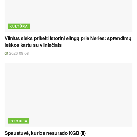
KULTŪRA
Vilnius sieks prikelti istorinį elingą prie Neries: sprendimų
ieškos kartu su vilniečiais
2026 08 08
ISTORIJA
Spaustuvė, kurios nesurado KGB (II)