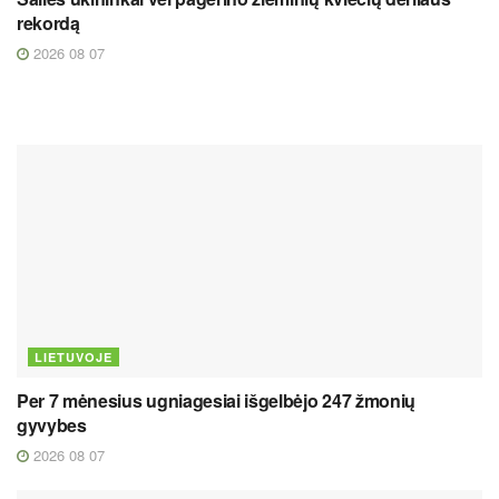
rekordą
2026 08 07
LIETUVOJE
Per 7 mėnesius ugniagesiai išgelbėjo 247 žmonių
gyvybes
2026 08 07