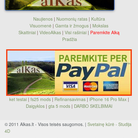
Naujienos
|
Nuomonių ratas
|
Kultūra
Visuomenė
|
Gamta ir žmogus
|
Mokslas
Skaitiniai
|
VideoAlkas
|
Visi rašiniai
|
Paremkite Alką
Pradžia
ket testai
|
fs25 mods
|
Refinansavimas
|
iPhone 16 Pro Max
|
Daigyklos
|
gta 5 mods
|
DARBO SKELBIMAI
© 2011 Alkas.lt - Visos teisės saugomos. |
Svetainę kūrė - Studija
4D