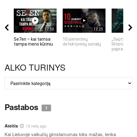
17:50
12:25
Se7en – kai tamsa
10 įsimintinų
„Septynių Ka
tampa meno kūriniu
detektyvinių serialų
Riteris" – kai
paprastumas
ALKO TURINYS
ALKO
TURINYS
Pastabos
1
Ateitis
13 metų ago
Kai Lietuvoje vaikučių gimstamumas toks mažas, tenka