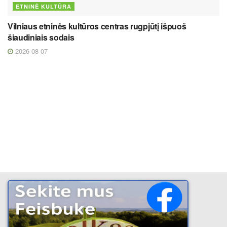
ETNINĖ KULTŪRA
Vilniaus etninės kultūros centras rugpjūtį išpuoš
šiaudiniais sodais
2026 08 07