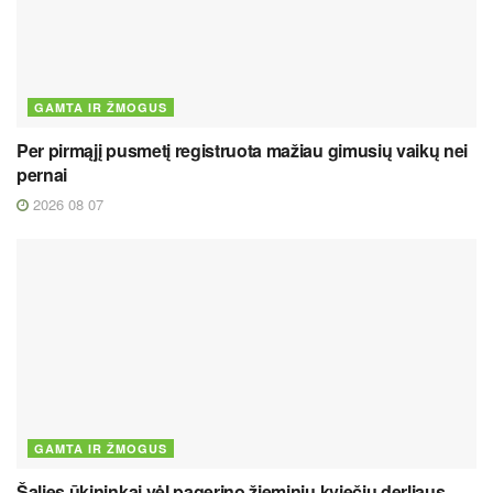
GAMTA IR ŽMOGUS
Per pirmąjį pusmetį registruota mažiau gimusių vaikų nei
pernai
2026 08 07
GAMTA IR ŽMOGUS
Šalies ūkininkai vėl pagerino žieminių kviečių derliaus