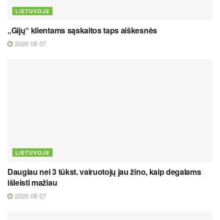
LIETUVOJE
„Gijų“ klientams sąskaitos taps aiškesnės
2026 08 07
LIETUVOJE
Daugiau nei 3 tūkst. vairuotojų jau žino, kaip degalams
išleisti mažiau
2026 08 07