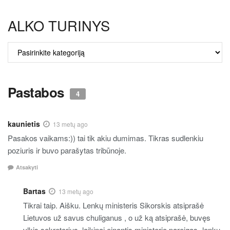
ALKO TURINYS
ALKO
TURINYS
Pastabos
4
kaunietis
13 metų ago
Pasakos vaikams:)) tai tik akiu dumimas. Tikras sudlenkiu
poziuris ir buvo parašytas tribūnoje.
Atsakyti
Bartas
13 metų ago
Tikrai taip. Aišku. Lenkų ministeris Sikorskis atsiprašė
Lietuvos už savus chuliganus , o už ką atsiprašė, buvęs
vlkjs sekretorius, laikinai einantis ministerio pareigas- lenkų.