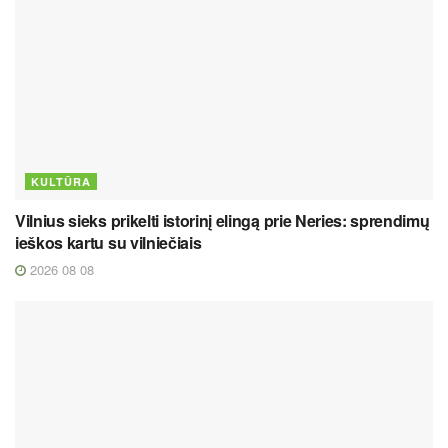
KULTŪRA
Vilnius sieks prikelti istorinį elingą prie Neries: sprendimų
ieškos kartu su vilniečiais
2026 08 08