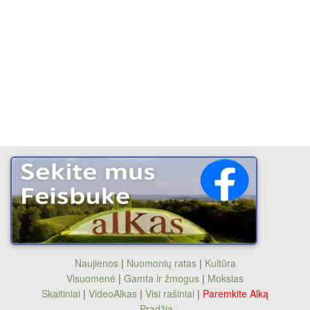
Naujienos
|
Nuomonių ratas
|
Kultūra
Visuomenė
|
Gamta ir žmogus
|
Mokslas
Skaitiniai
|
VideoAlkas
|
Visi rašiniai
|
Paremkite Alką
Pradžia