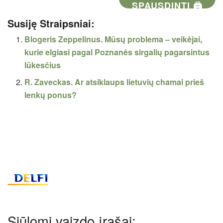
SPAUSDINTI 🖨
Susiję Straipsniai:
Blogeris Zeppelinus. Mūsų problema – veikėjai,
kurie elgiasi pagal Poznanės sirgalių pagarsintus
lūkesčius
R. Zaveckas. Ar atsiklaups lietuvių chamai prieš
lenkų ponus?
Siūlomi vaizdo įrašai: