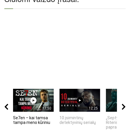
17:50
12:25
Se7en – kai tamsa
10 įsimintinų
„Septynių Ka
tampa meno kūriniu
detektyvinių serialų
Riteris" – kai
paprastumas