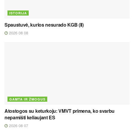
ISTORIJA
Spaustuvė, kurios nesurado KGB (II)
2026 08 08
GAMTA IR ŽMOGUS
Atostogos su keturkoju: VMVT primena, ko svarbu
nepamišti keliaujant ES
2026 08 07