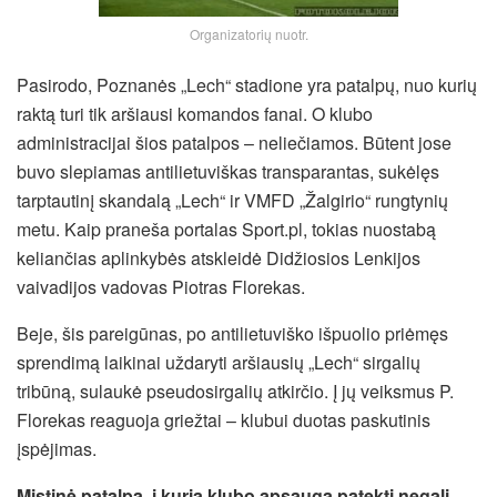
Organizatorių nuotr.
Pasirodo, Poznanės „Lech“ stadione yra patalpų, nuo kurių
raktą turi tik aršiausi komandos fanai. O klubo
administracijai šios patalpos – neliečiamos. Būtent jose
buvo slepiamas antilietuviškas transparantas, sukėlęs
tarptautinį skandalą „Lech“ ir VMFD „Žalgirio“ rungtynių
metu. Kaip praneša portalas Sport.pl, tokias nuostabą
keliančias aplinkybės atskleidė Didžiosios Lenkijos
vaivadijos vadovas Piotras Florekas.
Beje, šis pareigūnas, po antilietuviško išpuolio priėmęs
sprendimą laikinai uždaryti
aršiausių „Lech“ sirgalių
tribūną, sulaukė pseudosirgalių atkirčio. Į jų veiksmus P.
Florekas reaguoja griežtai – klubui duotas paskutinis
įspėjimas.
Mistinė patalpa, į kurią klubo apsauga patekti negali