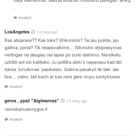
.
Atsakyti
LosAngeles
13 metų ago
Kas atsiprase?? Kas toks? Shikorskis? Tai jau juoktis, jau
galima, ponai? Tik neapsvaikime… Sikorskio atsiprasymas
vertingas ne daugiau nei lapes po surio dalinimo. Nereiketu
uzkibti ant sio kabliuko. Ju politika aiski ir nepanasu kad del
tokios ‘smulkmes’ pasikeistu. Galima pasakyti tik tiek: dar
bus… visko, bet kazin ar kas nors gero musu santykiuose
Atsakyti
geros , ypač "Algimantas"
13 metų ago
nemokamosknygos.lt
Atsakyti