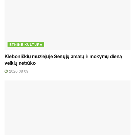
ETNINĖ KULTŪRA
Kleboniškių muziejuje Senųjų amatų ir mokymų dieną
veiklų netrūko
2026 08 09