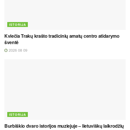
ISTORIJA
Kviečia Trakų krašto tradicinių amatų centro atidarymo
šventė
2026 08 09
ISTORIJA
Burbiškio dvaro istorijos muziejuje – lietuviškų laikrodžių