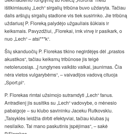
ištikimiausių „Lech“ sirgalių tribūna buvo uždaryta. Tačiau
dalis aršiųjų sirgalių stadione vis tiek susirinko. Jie tribūną
uždariusį P. Floreką palydėjo užgauliais šūkiais ir
keiksmais. Pavyzdžiui, „Florekai, imk virvę ir pasikark, o
nuo „Lech“ – atsi***k“.
Šių skanduočių P. Florekas tikino negirdėjęs dėl „prastos
akustikos“, tačiau keiksmų tribūnose jis teigė
netoleruosiąs. „Į rungtynes vaikšto vaikai, jaunimas. Čia
nėra vietos vulgarybėms“, – vaivadijos vadovą cituoja
„Sport.pl“.
P. Florekas rimtai užsimojo sutramdyti „Lech“ fanus.
Antradienį jis susitiks su „Lech“ vadovybe, o mėnesio
pabaigoje – su klubo savininku Jaceku Rutkovskiu.
„Taisyklės leidžia dirbti efektyviai, tačiau klubas jų
nesilaiko. Tai mano paskutinis įspėjimas“, – sakė
P.Florekas.