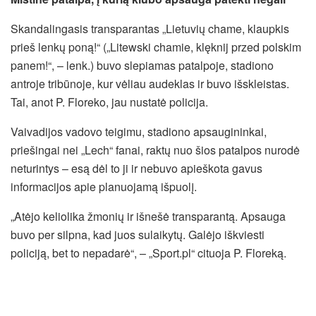
Skandalingasis transparantas „Lietuvių chame, klaupkis
prieš lenkų poną!“ („Litewski chamie, klęknij przed polskim
panem!“, – lenk.) buvo slepiamas patalpoje, stadiono
antroje tribūnoje, kur vėliau audeklas ir buvo išskleistas.
Tai, anot P. Floreko, jau nustatė policija.
Vaivadijos vadovo teigimu, stadiono apsaugininkai,
priešingai nei „Lech“ fanai, raktų nuo šios patalpos nurodė
neturintys – esą dėl to ji ir nebuvo apieškota gavus
informacijos apie planuojamą išpuolį.
„Atėjo keliolika žmonių ir išnešė transparantą. Apsauga
buvo per silpna, kad juos sulaikytų. Galėjo iškviesti
policiją, bet to nepadarė“, – „Sport.pl“ cituoja P. Floreką.