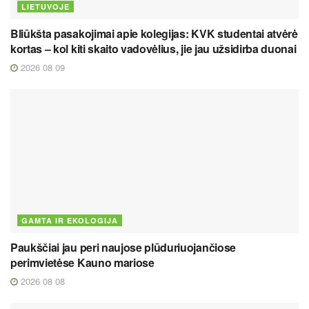
LIETUVOJE
Bliūkšta pasakojimai apie kolegijas: KVK studentai atvėrė
kortas – kol kiti skaito vadovėlius, jie jau užsidirba duonai
2026 08 09
GAMTA IR EKOLOGIJA
Paukščiai jau peri naujose plūduriuojančiose
perimvietėse Kauno mariose
2026 08 08