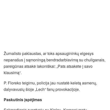
Žurnalisto paklaustas, ar toks apsaugininkų elgesys
nepanašus į sąmoningą bendradarbiavimą su chuliganais,
pareigūnas atsakė lakoniškai: „Pats atsakėte į savo
klausimą“.
P. Floreko teigimu, policija jau nustatė keletą asmenų,
dalyvavusių šioje „Lech“ fanų provokacijoje.
Paskutinis įspėjimas
Sekmadienio rungtynių su Kielcų „Korona“ metu