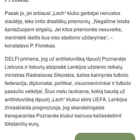
Pasak jo, jei aršiausi „Lech“ klubo gerbėjai nenustos
siautėję, teks imtis drastiškų priemonių. „Negalime leistis
šantažuojami sirgalių. Jei kitos priemonės nesuveiks,
vienintelė išeitis bus viso stadiono uždarymas“, –
konstatavo P. Florekas.
DELFI primena, jog už antilietuvišką išpuolį Poznanėje
Lietuvos ir lietuvių atsiprašė Lenkijos užsienio reikalų
ministras Radoslavas Sikorskis, šalies kaimynės futbolo
federacija, diplomatai, politikai, visuomenininkai ir futbolo
pasaulio veikėjai. Šiuo metu laukiama, kokią baudą už
antilietuvišką išpuolį „Lech“ klubui skirs UEFA. Lenkijos
žiniasklaida prognozuoja, jog skandalingasis
transparantas Poznanės klubui kainuos keliasdešimt
tūkstančių eurų.