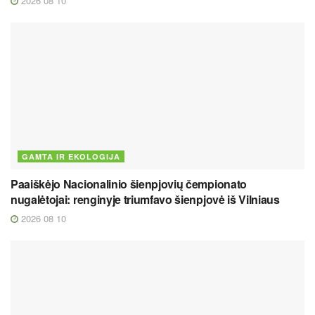
2026 08 10
GAMTA IR EKOLOGIJA
Paaiškėjo Nacionalinio šienpjovių čempionato
nugalėtojai: renginyje triumfavo šienpjovė iš Vilniaus
2026 08 10