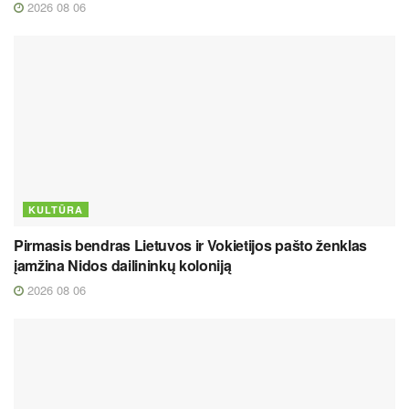
2026 08 06
KULTŪRA
Pirmasis bendras Lietuvos ir Vokietijos pašto ženklas
įamžina Nidos dailininkų koloniją
2026 08 06