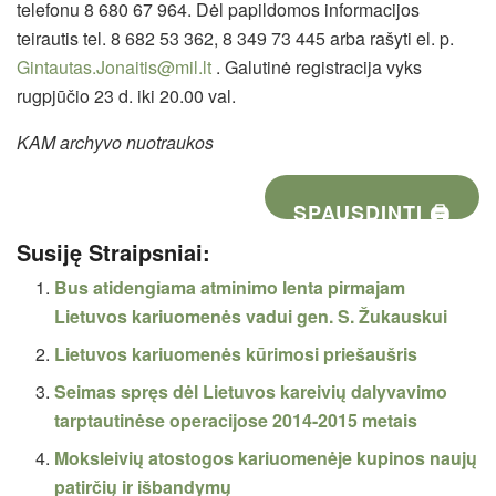
telefonu 8 680 67 964. Dėl papildomos informacijos
teirautis tel. 8 682 53 362, 8 349 73 445 arba rašyti el. p.
Gintautas.Jonaitis@mil.lt
. Galutinė registracija vyks
rugpjūčio 23 d. iki 20.00 val.
KAM archyvo nuotraukos
SPAUSDINTI 🖨
Susiję Straipsniai:
Bus atidengiama atminimo lenta pirmajam
Lietuvos kariuomenės vadui gen. S. Žukauskui
Lietuvos kariuomenės kūrimosi priešaušris
Seimas spręs dėl Lietuvos kareivių dalyvavimo
tarptautinėse operacijose 2014-2015 metais
Moksleivių atostogos kariuomenėje kupinos naujų
patirčių ir išbandymų