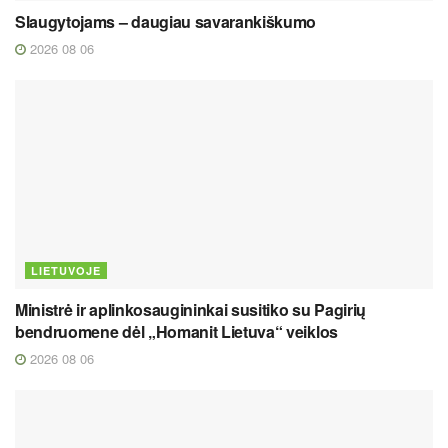
Slaugytojams – daugiau savarankiškumo
2026 08 06
LIETUVOJE
Ministrė ir aplinkosaugininkai susitiko su Pagirių
bendruomene dėl „Homanit Lietuva“ veiklos
2026 08 06