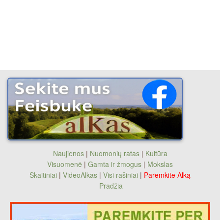
Naujienos
|
Nuomonių ratas
|
Kultūra
Visuomenė
|
Gamta ir žmogus
|
Mokslas
Skaitiniai
|
VideoAlkas
|
Visi rašiniai
|
Paremkite Alką
Pradžia