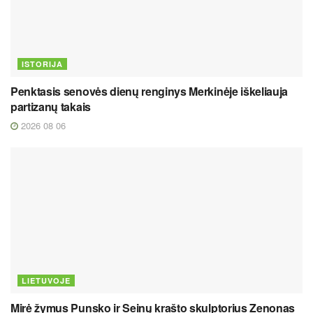
ISTORIJA
Penktasis senovės dienų renginys Merkinėje iškeliauja
partizanų takais
2026 08 06
LIETUVOJE
Mirė žymus Punsko ir Seinų krašto skulptorius Zenonas