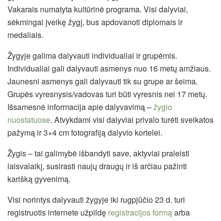
Vakarais numatyta kultūrinė programa. Visi dalyviai,
sėkmingai įveikę žygį, bus apdovanoti diplomais ir
medaliais.
Žygyje galima dalyvauti individualiai ir grupėmis.
Individualiai gali dalyvauti asmenys nuo 16 metų amžiaus.
Jaunesni asmenys gali dalyvauti tik su grupe ar šeima.
Grupės vyresnysis/vadovas turi būti vyresnis nei 17 metų.
Išsamesnė informacija apie dalyvavimą –
žygio
nuostatuose
. Atvykdami visi dalyviai privalo turėti sveikatos
pažymą ir 3×4 cm fotografiją dalyvio kortelei.
Žygis – tai galimybė išbandyti save, aktyviai praleisti
laisvalaikį, susirasti naujų draugų ir iš arčiau pažinti
karišką gyvenimą.
Visi norintys dalyvauti žygyje iki rugpjūčio 23 d. turi
registruotis internete užpildę
registracijos formą
arba