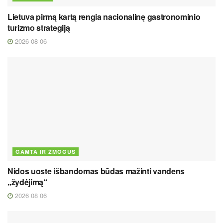
Lietuva pirmą kartą rengia nacionalinę gastronominio
turizmo strategiją
2026 08 06
GAMTA IR ŽMOGUS
Nidos uoste išbandomas būdas mažinti vandens
„žydėjimą“
2026 08 06