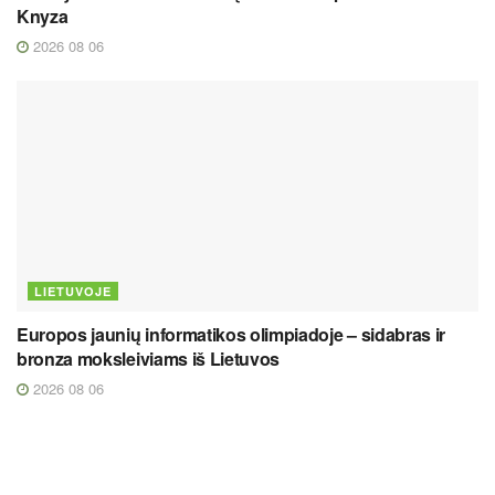
Knyza
2026 08 06
LIETUVOJE
Europos jaunių informatikos olimpiadoje – sidabras ir
bronza moksleiviams iš Lietuvos
2026 08 06