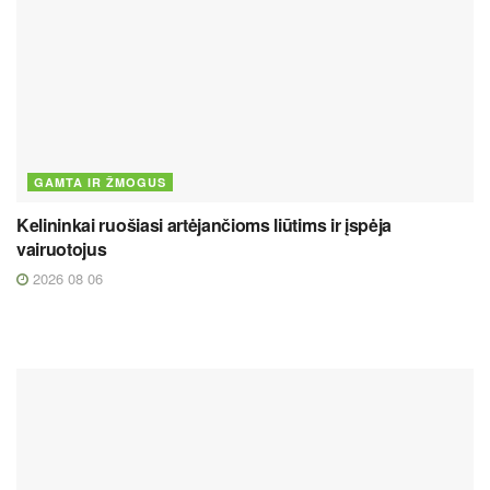
GAMTA IR ŽMOGUS
Kelininkai ruošiasi artėjančioms liūtims ir įspėja
vairuotojus
2026 08 06