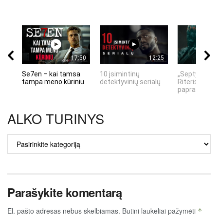
17:50
12:25
Se7en – kai tamsa
10 įsimintinų
„Septynių Ka
tampa meno kūriniu
detektyvinių serialų
Riteris" – kai
paprastumas
ALKO TURINYS
ALKO
TURINYS
Parašykite komentarą
El. pašto adresas nebus skelbiamas.
Būtini laukeliai pažymėti
*