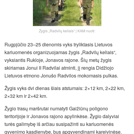
Žygis „Radvilų keliais“ | KAM nuotr.
Rugpjūčio 23–25 dienomis vyks tryliktasis Lietuvos
kariuomenės organizuojamas žygis „Radvilų keliais“,
vyksiantis Rukloje, Jonavos rajone. Šių metų žygis
skiriamas Jonui II Radvilai atminti, jį rengia Didžiojo
Lietuvos etmono Jonušo Radvilos mokomasis pulkas.
Žygis vyks dvi dienas šiais atstumais: 2×12 km, 2×22 km,
2×32 km ir 2×42 km.
Žygio trasų maršrutai numatyti Gaižiūnų poligono
teritorijoje ir Jonavos rajono apylinkėse. Žygio dalyviai
turės galimybę iš arčiau susipažinti su kariuomenės
gyvenimo kasdienybe, bus apgyvendinami kareivinėse.