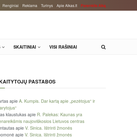
Renginiai
Reklama
Turinys
Apie Alkas.lt
Paremkite Alką
S
SKAITINIAI
VISI RAŠINIAI
KAITYTOJŲ PASTABOS
rtas
apie
A. Kumpis. Dar kartą apie „pezėtojus“ ir
arytojus“
tas klaustukas
apie
R. Palekas: Kaunas yra
enareikšmis naujoviškosios Lietuvos centras
ntautas
apie
V. Sinica. Ištrinti žmonės
uomonė
apie
V. Sinica. Ištrinti žmonės