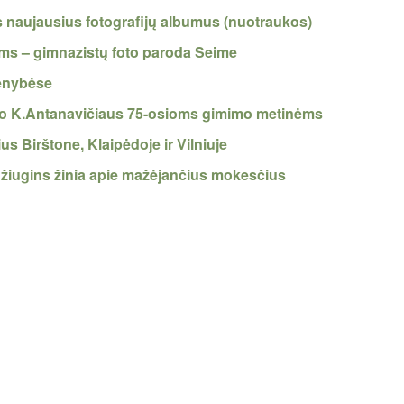
s naujausius fotografijų albumus (nuotraukos)
ms – gimnazistų foto paroda Seime
menybėse
aro K.Antanavičiaus 75-osioms gimimo metinėms
s Birštone, Klaipėdoje ir Vilniuje
džiugins žinia apie mažėjančius mokesčius