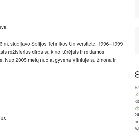
uva
6 m. studijavo Sofijos Tehnikos Universitete. 1996–1999
is režisierius dirba su kino kūrėjais ir reklamos
ėse. Nuo 2005 metų nuolat gyvena Vilniuje su žmona ir
S
Ba
„d
ki
vi
Gi
ius
n
Va