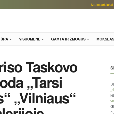
Saulės arkliukai
TŪRA
VISUOMENĖ
GAMTA IR ŽMOGUS
MOKSLA
riso Taskovo
S
roda „Tarsi
Ba
„d
“ „Vilniaus“
ki
vi
lerijoje
Gi
n