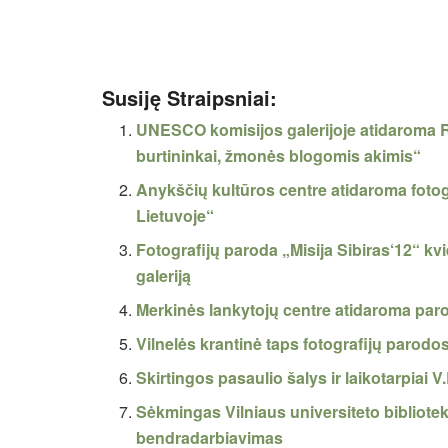
Susiję Straipsniai:
UNESCO komisijos galerijoje atidaroma R
burtininkai, žmonės blogomis akimis“
Anykščių kultūros centre atidaroma fotogra
Lietuvoje“
Fotografijų paroda „Misija Sibiras‘12“ k
galeriją
Merkinės lankytojų centre atidaroma par
Vilnelės krantinė taps fotografijų parodos
Skirtingos pasaulio šalys ir laikotarpiai 
Sėkmingas Vilniaus universiteto bibliotek
bendradarbiavimas