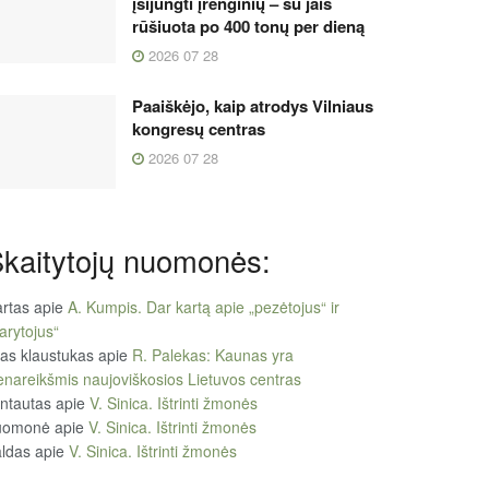
įsijungti įrenginių – su jais
rūšiuota po 400 tonų per dieną
2026 07 28
Paaiškėjo, kaip atrodys Vilniaus
kongresų centras
2026 07 28
kaitytojų nuomonės:
rtas
apie
A. Kumpis. Dar kartą apie „pezėtojus“ ir
arytojus“
tas klaustukas
apie
R. Palekas: Kaunas yra
enareikšmis naujoviškosios Lietuvos centras
ntautas
apie
V. Sinica. Ištrinti žmonės
uomonė
apie
V. Sinica. Ištrinti žmonės
ldas
apie
V. Sinica. Ištrinti žmonės