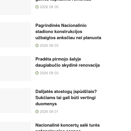
2026 08 05
Pagrindinės Nacionalinio
stadiono konstrukcijos
užbaigtos anksčiau nei planuota
2026 08 03
Pradėta pirmojo šalyje
daugiabučio skydinė renovacija
2026 08 03
Dalijatės atostogų įspūdžiais?
Sukčiams tai gali būti vertingi
duomenys
2026 08 01
Nacionalinė koncertų salė turės
pažangiausios scenos