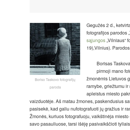
Gegužės 2 d., ketvirt
fotografijos parodos
sąjungos
„Vilniaus“ fo
19),Vilnius). Parodos
Borisas Taskova
pirmoji mano fot
žmonėmis Lietuvos g
Boriso Taskovo fotografijų
ramybe, griežtumu ir r
paroda
apleistus miesto pak
vaizduotėje.
Aš matau žmones, paskendusius savo
pasisekė, kad galiu nufotografuoti jų gražius ir r
Žmonės, kuriuos fotografuoju, vaikštinėja miesto 
savo pasauliuose, tarsi išėję pasivaikščioti tyliai