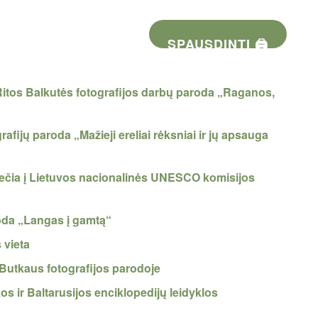
SPAUSDINTI 🖨
itos Balkutės fotografijos darbų paroda „Raganos,
fijų paroda „Mažieji ereliai rėksniai ir jų apsauga
viečia į Lietuvos nacionalinės UNESCO komisijos
oda „Langas į gamtą“
 vieta
V.Butkaus fotografijos parodoje
os ir Baltarusijos enciklopedijų leidyklos