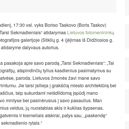
adienį, 17:30 val. vyks Boriso Taskovo (Boris Taskov)
 „Tarsi Sekmadieniais“ atidarymas
Lietuvos fotomenininkų
tografijos galerijoje (Stiklių g. 4 (įėjimas iš Didžiosios g.
 atidaryme dalyvaus autorius.
s pasakoja apie savo parodą „Tarsi Sekmadieniais“: „Tai
ografijų, atspindinčių tylius kasdienius pasimatymus su
atvėse, paroda. Lietuvos žmonės žavi mane savo
imtumu. Jie tarsi įsilieja į grakščią miesto architektūrą bei
raščius, taip sukurdami neišdildomą įspūdį mano
 mintyse bei pasinėrusius į savo pasaulius. Man
amius veidus, jų nuostabias akis ir kuklias šypsenas.
gatvėmis ir kiemeliais atskirai, patys sau, „paskendę“
s sekmadienio rytais.“