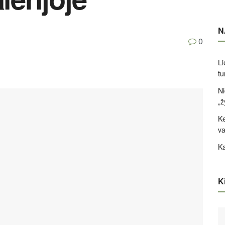
N
0
Li
tu
Ni
„ž
Ke
va
Ka
Ki