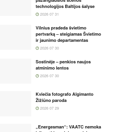
technologijos Baltijos šalyse
2026 07 31
Vilnius pradeda švietimo
pertvarką – steigiamas Švietimo
ir jaunimo departamentas
2026 07 30
Sostinėje – penkios naujos
atminimo lentos
2026 07 30
Kviečia fotografo Algimanto
Žižiūno paroda
2026 07 29
„Energesman“: VAATC nemoka