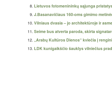
Lietuvos fotomenininkų sąjunga pristaty
J.Basanavičiaus 160-oms gimimo metinė
Vilniaus dvasia – jo architektūroje ir as
Seime bus atverta paroda, skirta signat
„Arabų Kultūros Dienos“ kviečia į renginiu
LDK kunigaikščio šauklys vilniečius pra