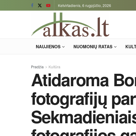
Ketvirtadienis, 6 rugpjūčio, 2026
NAUJIENOS
NUOMONIŲ RATAS
KUL
Pradžia
Kultūra
Atidaroma Bo
fotografijų pa
Sekmadieniais
fotografijos ga