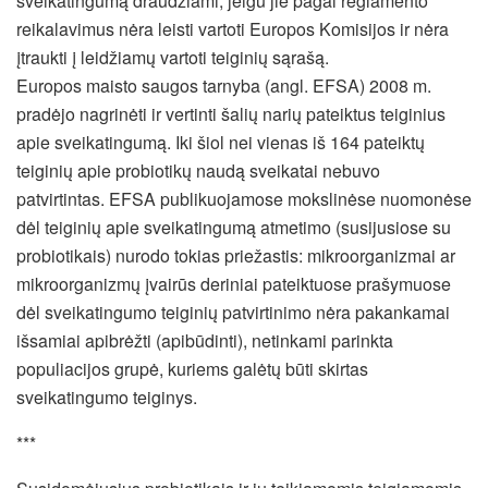
sveikatingumą draudžiami, jeigu jie pagal reglamento
reikalavimus nėra leisti vartoti Europos Komisijos ir nėra
įtraukti į leidžiamų vartoti teiginių sąrašą.
Europos maisto saugos tarnyba (angl. EFSA) 2008 m.
pradėjo nagrinėti ir vertinti šalių narių pateiktus teiginius
apie sveikatingumą. Iki šiol nei vienas iš 164 pateiktų
teiginių apie probiotikų naudą sveikatai nebuvo
patvirtintas. EFSA publikuojamose mokslinėse nuomonėse
dėl teiginių apie sveikatingumą atmetimo (susijusiose su
probiotikais) nurodo tokias priežastis: mikroorganizmai ar
mikroorganizmų įvairūs deriniai pateiktuose prašymuose
dėl sveikatingumo teiginių patvirtinimo nėra pakankamai
išsamiai apibrėžti (apibūdinti), netinkami parinkta
populiacijos grupė, kuriems galėtų būti skirtas
sveikatingumo teiginys.
***