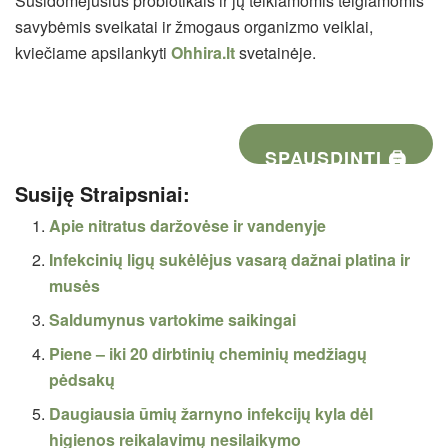
Susidomėjusius probiotikais ir jų teikiamomis teigiamomis
savybėmis sveikatai ir žmogaus organizmo veiklai,
kviečiame apsilankyti
Ohhira.lt
svetainėje.
SPAUSDINTI 🖨
Susiję Straipsniai:
Apie nitratus daržovėse ir vandenyje
Infekcinių ligų sukėlėjus vasarą dažnai platina ir
musės
Saldumynus vartokime saikingai
Piene – iki 20 dirbtinių cheminių medžiagų
pėdsakų
Daugiausia ūmių žarnyno infekcijų kyla dėl
higienos reikalavimų nesilaikymo