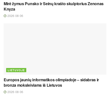
Mirė žymus Punsko ir Seinų krašto skulptorius Zenonas
Knyza
2026 08 06
LIETUVOJE
Europos jaunių informatikos olimpiadoje – sidabras ir
bronza moksleiviams iš Lietuvos
2026 08 06