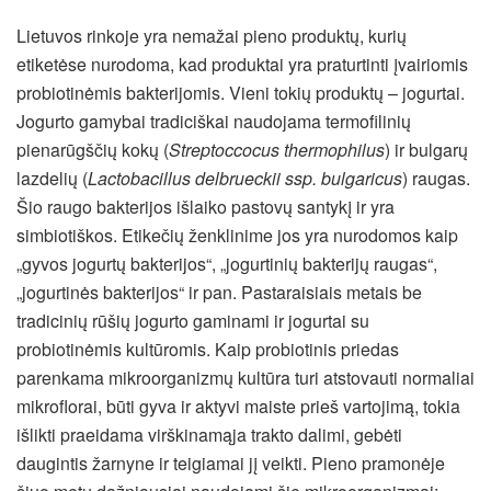
Lietuvos rinkoje yra nemažai pieno produktų, kurių
etiketėse nurodoma, kad produktai yra praturtinti įvairiomis
probiotinėmis bakterijomis. Vieni tokių produktų – jogurtai.
Jogurto gamybai tradiciškai naudojama termofilinių
pienarūgščių kokų (
Streptoccocus thermophilus
) ir bulgarų
lazdelių (
Lactobacillus delbrueckii ssp.
bulgaricus
) raugas.
Šio raugo bakterijos išlaiko pastovų santykį ir yra
simbiotiškos. Etikečių ženklinime jos yra nurodomos kaip
„gyvos jogurtų bakterijos“, „jogurtinių bakterijų raugas“,
„jogurtinės bakterijos“ ir pan. Pastaraisiais metais be
tradicinių rūšių jogurto gaminami ir jogurtai su
probiotinėmis kultūromis. Kaip probiotinis priedas
parenkama mikroorganizmų kultūra turi atstovauti normaliai
mikroflorai, būti gyva ir aktyvi maiste prieš vartojimą, tokia
išlikti praeidama virškinamąja trakto dalimi, gebėti
daugintis žarnyne ir teigiamai jį veikti. Pieno pramonėje