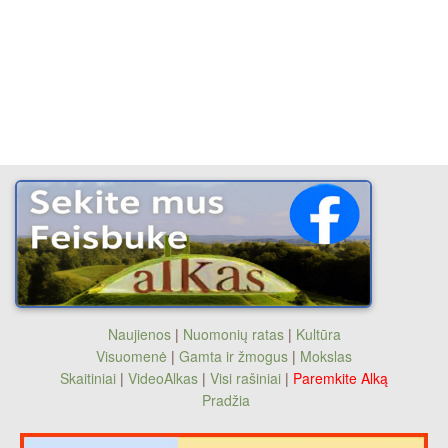
Naujienos
|
Nuomonių ratas
|
Kultūra
Visuomenė
|
Gamta ir žmogus
|
Mokslas
Skaitiniai
|
VideoAlkas
|
Visi rašiniai
|
Paremkite Alką
Pradžia