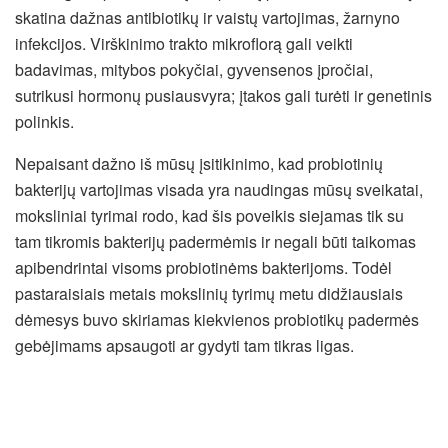
skatina dažnas antibiotikų ir vaistų vartojimas, žarnyno
infekcijos. Virškinimo trakto mikroflorą gali veikti
badavimas, mitybos pokyčiai, gyvensenos įpročiai,
sutrikusi hormonų pusiausvyra; įtakos gali turėti ir genetinis
polinkis.
Nepaisant dažno iš mūsų įsitikinimo, kad probiotinių
bakterijų vartojimas visada yra naudingas mūsų sveikatai,
moksliniai tyrimai rodo, kad šis poveikis siejamas tik su
tam tikromis bakterijų padermėmis ir negali būti taikomas
apibendrintai visoms probiotinėms bakterijoms. Todėl
pastaraisiais metais mokslinių tyrimų metu didžiausiais
dėmesys buvo skiriamas kiekvienos probiotikų padermės
gebėjimams apsaugoti ar gydyti tam tikras ligas.