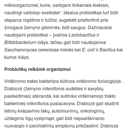
mikroorganizmai, kurie, vartojami tinkamais kiekiais,
naudingi vartotojo sveikatai“. Idealus probiotikas turi būti:
atsparus rūgštims ir tulžiai, sugebėti prisitvirtinti prie
žmogaus žarnyno gleivinės, būti saugus. Dažniausiai
naudojami probiotikai – įvairios
Lactobacillus
ir
Bifidobacterium
rūšys, tačiau gali būti naudojamos
Saccharomyces cerevisiae
mielės bei
E. coli
ir
Bacillus
kai
kurios rūšys.
Probiotikų reikšmė organizmui
Virškinimo trakto bakterijos būtinos virškinimo fiziologijoje.
Disbiozė (žarnyno mikrofloros sudėties ir savybių
pasikeitimas) atsiranda, kai sutrinka virškinamojo trakto
bakterinės mikrofloros pusiausvyra. Disbiozė gali skatinti
lėtinių kvėpavimo takų, autoimuninių, onkologinių,
uždegimo ligų vystymąsi; gali būti nepaaiškinamo
nuovargio ir psichiatrinių simptomų priežastimi. Disbiozę