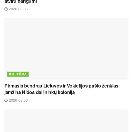
atviru dangumi
2026 08 06
KULTŪRA
Pirmasis bendras Lietuvos ir Vokietijos pašto ženklas
įamžina Nidos dailininkų koloniją
2026 08 06