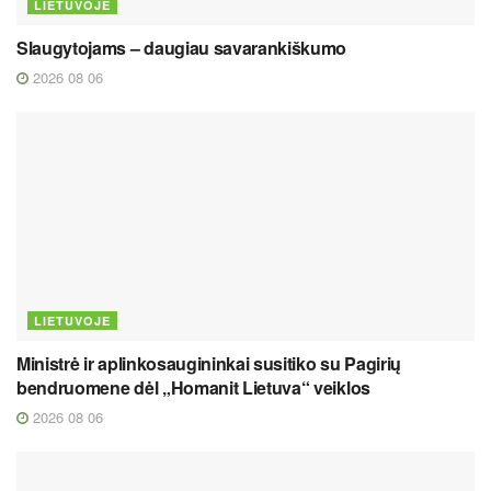
LIETUVOJE
Slaugytojams – daugiau savarankiškumo
2026 08 06
LIETUVOJE
Ministrė ir aplinkosaugininkai susitiko su Pagirių
bendruomene dėl „Homanit Lietuva“ veiklos
2026 08 06