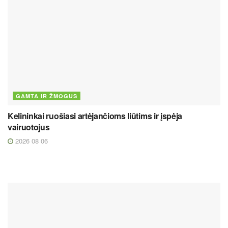
GAMTA IR ŽMOGUS
Kelininkai ruošiasi artėjančioms liūtims ir įspėja
vairuotojus
2026 08 06