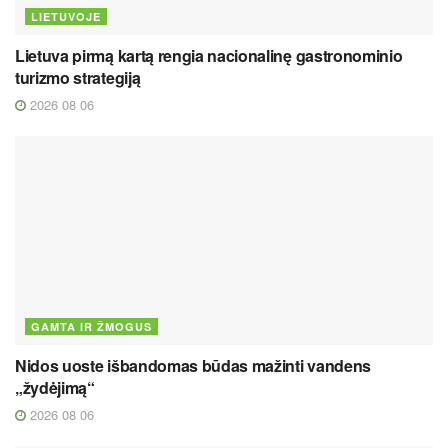
LIETUVOJE
Lietuva pirmą kartą rengia nacionalinę gastronominio
turizmo strategiją
2026 08 06
GAMTA IR ŽMOGUS
Nidos uoste išbandomas būdas mažinti vandens
„žydėjimą“
2026 08 06