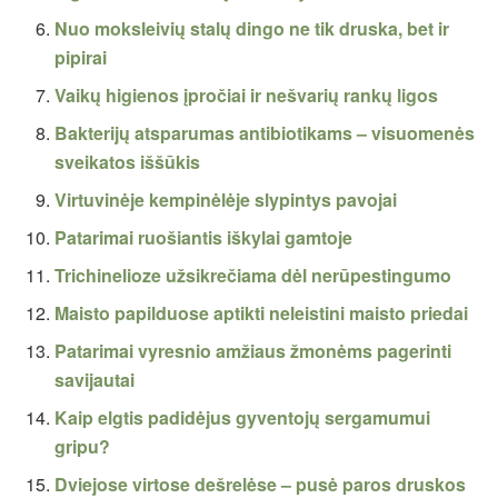
Nuo moksleivių stalų dingo ne tik druska, bet ir
pipirai
Vaikų higienos įpročiai ir nešvarių rankų ligos
Bakterijų atsparumas antibiotikams – visuomenės
sveikatos iššūkis
Virtuvinėje kempinėlėje slypintys pavojai
Patarimai ruošiantis iškylai gamtoje
Trichinelioze užsikrečiama dėl nerūpestingumo
Maisto papilduose aptikti neleistini maisto priedai
Patarimai vyresnio amžiaus žmonėms pagerinti
savijautai
Kaip elgtis padidėjus gyventojų sergamumui
gripu?
Dviejose virtose dešrelėse – pusė paros druskos