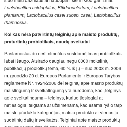
šiuo metu dažniausiai naudojami šie mikroorganizmai:
Lactobacillus acidophilus, Bifidobacterium, Lactobacillus.
plantarum, Lactobacillus casei subsp. casei, Lactobacillus
rhamnosus
.
Kol kas nėra patvirtintų teiginių apie maisto produktų,
praturtintų probiotikais, naudą sveikatai
Pastaruosius du dešimtmečius susidomėjimas probiotikais
labai išaugo. Atsirado daugiau negu 6000 mokslinių
publikacijų probiotikų tema, 60 % iš jų – nuo 2008 m. 2006
m. gruodžio 20 d. Europos Parlamento ir Europos Tarybos
reglamente Nr. 1924/2006 dėl teiginių apie maisto produktų
maistingumą ir sveikatingumą yra nurodoma, kad „teiginys
apie sveikatingumą – teiginys, kuriuo tiesiogiai at
netiesiogiai teigiama ar užsimenama, kad esama ryšio tarp
maisto produkto kategorijos, maisto produkto ar vienos jo
sudėtinių dalių ir sveikatos. Teiginiai apie maisto produktų