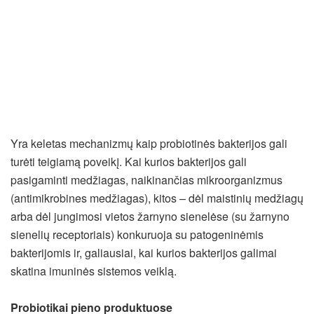
Yra keletas mechanizmų kaip probiotinės bakterijos gali
turėti teigiamą poveikį. Kai kurios bakterijos gali
pasigaminti medžiagas, naikinančias mikroorganizmus
(antimikrobines medžiagas), kitos – dėl maistinių medžiagų
arba dėl jungimosi vietos žarnyno sienelėse (su žarnyno
sienelių receptoriais) konkuruoja su patogeninėmis
bakterijomis ir, galiausiai, kai kurios bakterijos galimai
skatina imuninės sistemos veiklą.
Probiotikai pieno produktuose