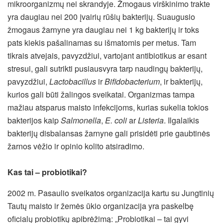
mikroorganizmų nei skrandyje. Žmogaus virškinimo trakte
yra daugiau nei 200 įvairių rūšių bakterijų. Suaugusio
žmogaus žarnyne yra daugiau nei 1 kg bakterijų ir toks
pats kiekis pašalinamas su išmatomis per metus. Tam
tikrais atvejais, pavyzdžiui, vartojant antibiotikus ar esant
stresui, gali sutrikti pusiausvyra tarp naudingų bakterijų,
pavyzdžiui,
Lactobacillus
ir
Bifidobacterium
, ir bakterijų,
kurios gali būti žalingos sveikatai. Organizmas tampa
mažiau atsparus maisto infekcijoms, kurias sukelia tokios
bakterijos kaip
Salmonella
,
E. coli
ar
Listeria
. Ilgalaikis
bakterijų disbalansas žarnyne gali prisidėti prie gaubtinės
žarnos vėžio ir opinio kolito atsiradimo.
Kas tai – probiotikai?
2002 m. Pasaulio sveikatos organizacija kartu su Jungtinių
Tautų maisto ir žemės ūkio organizacija yra paskelbę
oficialų probiotikų apibrėžimą: „Probiotikai – tai gyvi