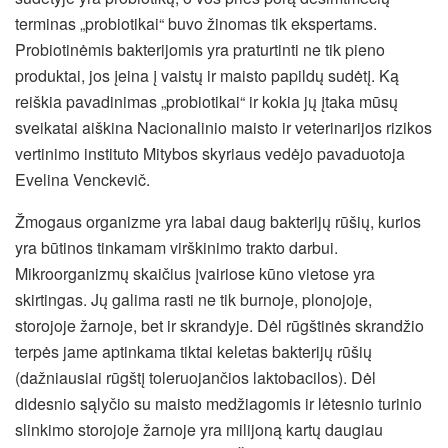
terminas „probiotikai“ buvo žinomas tik ekspertams.
Probiotinėmis bakterijomis yra praturtinti ne tik pieno
produktai, jos įeina į vaistų ir maisto papildų sudėtį. Ką
reiškia pavadinimas „probiotikai“ ir kokia jų įtaka mūsų
sveikatai aiškina Nacionalinio maisto ir veterinarijos rizikos
vertinimo instituto Mitybos skyriaus vedėjo pavaduotoja
Evelina Venckevič.
Žmogaus organizme yra labai daug bakterijų rūšių, kurios
yra būtinos tinkamam
virškinimo trakto darbui.
Mikroorganizmų skaičius įvairiose kūno vietose yra
skirtingas. Jų galima rasti ne tik burnoje, plonojoje,
storojoje žarnoje, bet ir skrandyje. Dėl rūgštinės skrandžio
terpės jame aptinkama tiktai keletas bakterijų rūšių
(dažniausiai rūgštį toleruojančios laktobacilos). Dėl
didesnio sąlyčio su maisto medžiagomis ir lėtesnio turinio
slinkimo storojoje žarnoje yra milijoną kartų daugiau