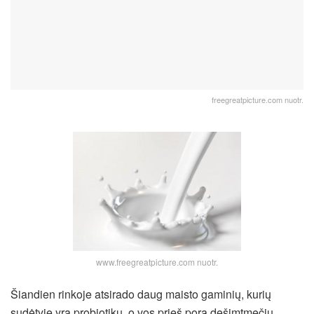
freegreatpicture.com nuotr.
www.freegreatpicture.com nuotr.
Šiandien rinkoje atsirado daug maisto gaminių, kurių
sudėtyje yra probiotikų, o vos prieš porą dešimtmečių