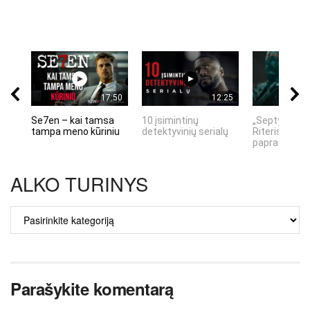
17:50
12:25
Se7en – kai tamsa
10 įsimintinų
„Septynių Ka
tampa meno kūriniu
detektyvinių serialų
Riteris" – kai
paprastumas
ALKO TURINYS
ALKO
TURINYS
Parašykite komentarą