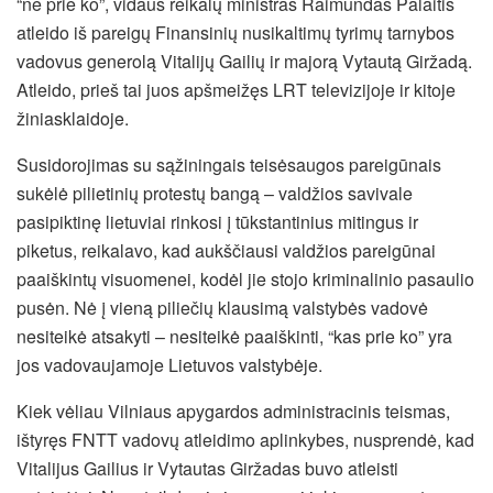
“ne prie ko”, vidaus reikalų ministras Raimundas Palaitis
atleido iš pareigų Finansinių nusikaltimų tyrimų tarnybos
vadovus generolą Vitalijų Gailių ir majorą Vytautą Giržadą.
Atleido, prieš tai juos apšmeižęs LRT televizijoje ir kitoje
žiniasklaidoje.
Susidorojimas su sąžiningais teisėsaugos pareigūnais
sukėlė pilietinių protestų bangą – valdžios savivale
pasipiktinę lietuviai rinkosi į tūkstantinius mitingus ir
piketus, reikalavo, kad aukščiausi valdžios pareigūnai
paaiškintų visuomenei, kodėl jie stojo kriminalinio pasaulio
pusėn. Nė į vieną piliečių klausimą valstybės vadovė
nesiteikė atsakyti – nesiteikė paaiškinti, “kas prie ko” yra
jos vadovaujamoje Lietuvos valstybėje.
Kiek vėliau Vilniaus apygardos administracinis teismas,
ištyręs FNTT vadovų atleidimo aplinkybes, nusprendė, kad
Vitalijus Gailius ir Vytautas Giržadas buvo atleisti