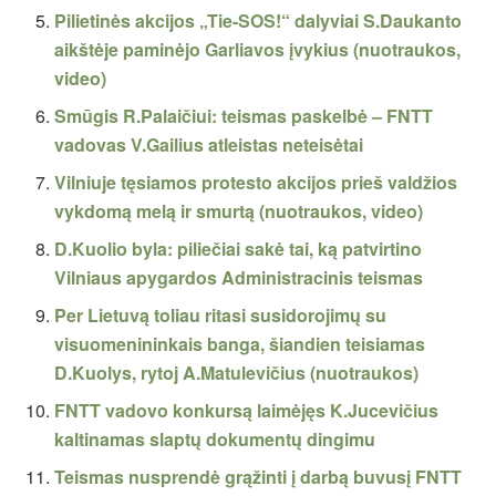
Pilietinės akcijos „Tie-SOS!“ dalyviai S.Daukanto
aikštėje paminėjo Garliavos įvykius (nuotraukos,
video)
Smūgis R.Palaičiui: teismas paskelbė – FNTT
vadovas V.Gailius atleistas neteisėtai
Vilniuje tęsiamos protesto akcijos prieš valdžios
vykdomą melą ir smurtą (nuotraukos, video)
D.Kuolio byla: piliečiai sakė tai, ką patvirtino
Vilniaus apygardos Administracinis teismas
Per Lietuvą toliau ritasi susidorojimų su
visuomenininkais banga, šiandien teisiamas
D.Kuolys, rytoj A.Matulevičius (nuotraukos)
FNTT vadovo konkursą laimėjęs K.Jucevičius
kaltinamas slaptų dokumentų dingimu
Teismas nusprendė grąžinti į darbą buvusį FNTT