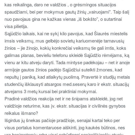
kas reikalinga, daro ne valdžios , o grėsmingos situacijos
spaudžiami, bei per mokymus gautų žinių „vairuojami”. Taip šalį
nuo pavojaus gina ne kažkas vienas „iš bokšto”, o sutartinai
visa pilietija.
Sąjūdžio laikais, kai ne sykį kilo pavojus, kad Šiaurės miestelis
imsis veiksmų, mus gelbėjo sovietų kariuomenėje tarnavusių
žinios – jie žinojo, kokių konkrečiai veiksmų tie gali imtis, koks
galimas planas, bevieliu telefonu skleidė Sąjūdžio rėmėjams, ką
vienu ar kitu atveju daryti. Tada mintyse padėkojau – net ir anoje
armijoje gautos žinios padėjo Sąjūdžiui sutelkti žmones, kad
nepultų į paniką, kad atlaikytų puolimą. Pravertė ir studijų metais
studenčių išklausyti atsargos med.seserų karo ir ekstr. situacijų
atvejams 3 metų kursai bei praktiniai mokymai.
Pradinė valdžios reakcija net ir ne šnipams atskleidė, jog net
valdžioje neturime, kas įv. ekstr. situacijas ir civilinės gynybos
reikalus išmano?
Išgirdus jų šnekas pačioje pradžioje, senajai kartai teko per
visus portalus komentaruose aiškinti, jog kaukės būtinos, nes
yra besimptomių arba visai nebūdingai pasireiškiančių atvejų,