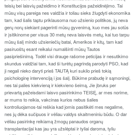
teisių bei laisvių pažeidimo ir Konstitucijos pažeidinėjimo. Tai
mūsų visų pareiga nes valdžia ir toliau sieks žlugdyti ekonomika
tam, kad šalis taptu priklausoma nuo užsienio politikos, jų neva
gerų norų siekiant pagerinti mūsų gyvenimą, kuo mes jau sotūs
ir įsitikinome per visus 30 metų neva laisvės metų, kai tuo tarpu
mūsų šalį mindo užsieniečių batai, Amerikos ir kitų, tam kad
pasiruoštų esant reikalui numalšinti mūsų Tautos
pasipriešinimą. Todėl visi drauge rašome peticijas ir nesutikimo
skundus valdžiai tam, kad ši turėtų pagrindą parodyti PSO, kad
ji negali nieko daryti prieš TAUTĄ kuri sukilo prieš tokią
psichologinę intervenciją i jos šalį. Būkime prabudę ir sąmoningi,
nes tai palies kiekvieną ir kiekvieno šeimą, Jie įbruks per
prievartą pažeisdami laisvo pasirinkimo TEISĘ, ar mes norime,
ar mums to reikia, vakcinas kurios nebus šalies
kontroliuojamos-tai reškia kad jomis pasitikėti mes negalime,
nes jų dėka sučipuos ir vėliau valdys skaitmeniniu būdu. O dar
vėliau pasirinkę reikiamą žmogų panaudos organų
transplantacijai kas jau yra užslėptai ir tyliai daroma, tyliu