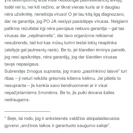
todėl nei tu, nei kiti nežino, ar tikrai vienas kuris ar ir daugiau
nėra užsikrėtę, nenešioja viruso! O jei tau kitą ligą diagnozavo,
dar ne garantija, jog PO JA neslypi pasislėpęs virusas. Neigiami
patikros rezultatai irgi nėra pavojaus nebuvo garantija – gal tas
virusas dar „nepilnametis”, dar tavo organizme reikiamai
nesubrendo, tad kol kas mūsų turimi testai tokių neaptinka
(ateityje gal jautresnių rasis). Be to, jei šiandien ėminys parodė,
jog nesi apsikrėtęs, nėra garantijų, jog dar šiandien virusas
tavęs nepasigaus.
Subrendęs žmogus supranta, jog mano „pasirinkimo laisvė” turi
ribas – ji neturi reikštis grėsmės kitiems kėlimu. Jei pilietis to
nesupranta – jis kenkia savo bendruomenei ar ir visai
nepažįstamiems žmonėms. Be to, jis puiki dovana šalies
nedraugams.
——————————-
* Beje, tai rodo, jog ir ankstesnės valdžios atsipalaidavusios
gyveno „amžinos taikos ir garantuoto saugumo saloje”.