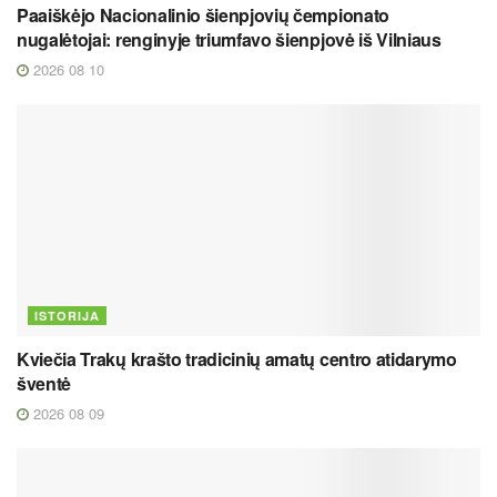
Paaiškėjo Nacionalinio šienpjovių čempionato
nugalėtojai: renginyje triumfavo šienpjovė iš Vilniaus
2026 08 10
ISTORIJA
Kviečia Trakų krašto tradicinių amatų centro atidarymo
šventė
2026 08 09