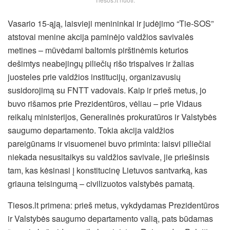
Vasario 15-ąją, laisvieji menininkai ir judėjimo “Tie-SOS”
atstovai menine akcija paminėjo valdžios savivalės
metines – mūvėdami baltomis pirštinėmis keturios
dešimtys neabejingų piliečių rišo trispalves ir žalias
juosteles prie valdžios institucijų, organizavusių
susidorojimą su FNTT vadovais. Kaip ir prieš metus, jo
buvo rišamos prie Prezidentūros, vėliau – prie Vidaus
reikalų ministerijos, Generalinės prokuratūros ir Valstybės
saugumo departamento. Tokia akcija valdžios
pareigūnams ir visuomenei buvo priminta: laisvi piliečiai
niekada nesusitaikys su valdžios savivale, jie priešinsis
tam, kas kėsinasi į konstitucinę Lietuvos santvarką, kas
griauna teisingumą – civilizuotos valstybės pamatą.
Tiesos.lt primena: prieš metus, vykdydamas Prezidentūros
ir Valstybės saugumo departamento valią, pats būdamas