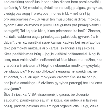
kad atrakintų sandėlius ir per kelias dienas bent porai savaičių
aprūpintų VISĄ mediciną, švietimo ir studijų įstaigas, gamyklas,
viešųjų paslaugų ir prekybos įmones ir t.t. – nežiūrint jų
priklausomybės? – Juk visur ten mūsų piliečiai dirba, mokosi,
gydomi! Juk valstybės ir piliečių saugumas yra pirmoji valdžių
pareiga!!!) Tai ką apie kitką, kitas priemones kalbėti?* Žinoma,
kai šalis valdoma pagal principą „atsipalaiduok, gyvenk čia ir
dabar”, vien už paniškai superkamas kaukes bei respiratorius
teko permokėti mažiausiai 5 kartus, skandinti šalį į skolas.
Kitas paaiškinimas būtų – jog jie visiškai neišmanėliai. Negi iš
tiesų mus valdo visiški neišmanėliai šiuo klausimu, nežino, kas
yra būtina ir privaloma? Negi to nebemoko medikų – gydytojų
bei slaugytojų? Negi šio „likbezo” negauna nei šauktiniai, nei
studentai, o ką jau apie mokyklas kalbėti? ŠMSM tai nerūpi,
nesijaučia atsakinga už civilinės gynybos parengtį bet kokiems
pavojams?
Šios žinios, kai VISA visuomenė jų gauna, be didesnio
saugumo, pasitikėjimo savimi ir kitais, dar suteikia ir laisvės
pojūtį, padeda patiems veiksmingai organizuotis. Taigi, viską,