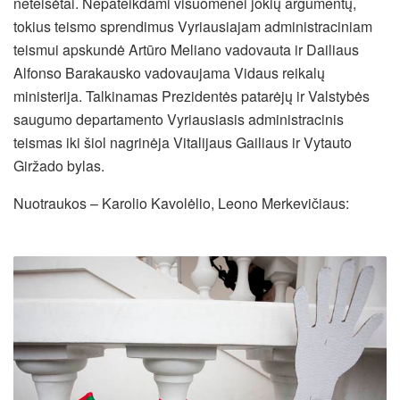
neteisėtai. Nepateikdami visuomenei jokių argumentų,
tokius teismo sprendimus Vyriausiajam administraciniam
teismui apskundė Artūro Meliano vadovauta ir Dailiaus
Alfonso Barakausko vadovaujama Vidaus reikalų
ministerija. Talkinamas Prezidentės patarėjų ir Valstybės
saugumo departamento Vyriausiasis administracinis
teismas iki šiol nagrinėja Vitalijaus Gailiaus ir Vytauto
Giržado bylas.
Nuotraukos – Karolio Kavolėlio, Leono Merkevičiaus: