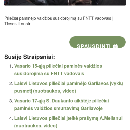
Piliečiai paminėjo valdžios susidorojimą su FNTT vadovais |
Tiesos.lt nuotr.
SPAUSDINTI 🖨
Susiję Straipsniai:
Vasario 15-ąją piliečiai paminės valdžios
susidorojimą su FNTT vadovais
Laisvi Lietuvos piliečiai paminėjo Garliavos įvykių
pusmetį (nuotraukos, video)
Vasario 17-ąją S. Daukanto aikštėje piliečiai
paminės valdžios smurtavimą Garliavoje
Laisvi Lietuvos piliečiai įteikė prašymą A.Melianui
(nuotraukos, video)