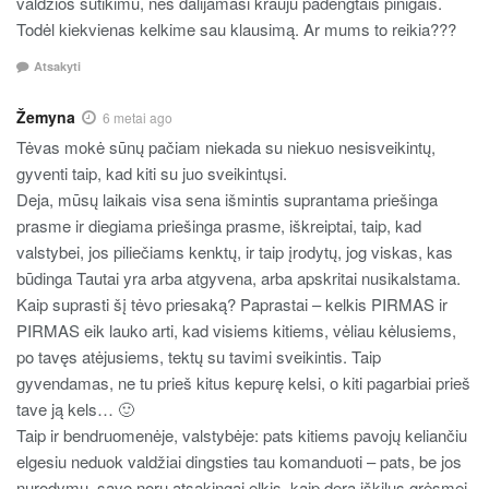
valdžios sutikimu, nes dalijamasi krauju padengtais pinigais.
Todėl kiekvienas kelkime sau klausimą. Ar mums to reikia???
Atsakyti
Žemyna
6 metai ago
Tėvas mokė sūnų pačiam niekada su niekuo nesisveikintų,
gyventi taip, kad kiti su juo sveikintųsi.
Deja, mūsų laikais visa sena išmintis suprantama priešinga
prasme ir diegiama priešinga prasme, iškreiptai, taip, kad
valstybei, jos piliečiams kenktų, ir taip įrodytų, jog viskas, kas
būdinga Tautai yra arba atgyvena, arba apskritai nusikalstama.
Kaip suprasti šį tėvo priesaką? Paprastai – kelkis PIRMAS ir
PIRMAS eik lauko arti, kad visiems kitiems, vėliau kėlusiems,
po tavęs atėjusiems, tektų su tavimi sveikintis. Taip
gyvendamas, ne tu prieš kitus kepurę kelsi, o kiti pagarbiai prieš
tave ją kels… 🙂
Taip ir bendruomenėje, valstybėje: pats kitiems pavojų keliančiu
elgesiu neduok valdžiai dingsties tau komanduoti – pats, be jos
nurodymų, savo noru atsakingai elkis, kaip dera iškilus grėsmei,