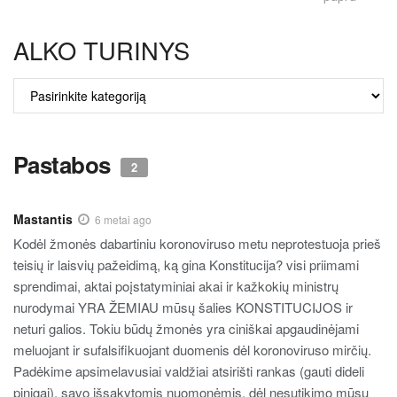
ALKO TURINYS
ALKO
TURINYS
Pastabos
2
Mastantis
6 metai ago
Kodėl žmonės dabartiniu koronoviruso metu neprotestuoja prieš
teisių ir laisvių pažeidimą, ką gina Konstitucija? visi priimami
sprendimai, aktai poįstatyminiai akai ir kažkokių ministrų
nurodymai YRA ŽEMIAU mūsų šalies KONSTITUCIJOS ir
neturi galios. Tokiu būdų žmonės yra ciniškai apgaudinėjami
meluojant ir sufalsifikuojant duomenis dėl koronoviruso mirčių.
Padėkime apsimelavusiai valdžiai atsirišti rankas (gauti dideli
pinigai), savo išsakytomis nuomonėmis, dėl nesutikimo mūsų