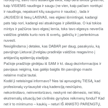
kaip VISIEMS naudinga ir saugu (ne vien, kaip pačiam norėtųsi
ir naudinga, nepaisant kitų saugumo ir naudos) , tada ir
JAUSIESI iš tiesų LAISVAS, nes elgiesi išmintingai, kadangi
pats taip nori, kadangi esi atsakingas ir pilietiškas. O kai tokios
mintys ir pažiūros tavo elgesį lemia, toks tavo elgesys neverčia
valdžios griebtis kurio nors iš svertų, galinčių ir į perlenkimus
nuvesti.
Nesigilindama į detales, kas DABAR per daug, pasakysiu, ką
pavojingo Lietuvai įžvelgiau pradinėje valdžios reagavimo į
artėjančią epidemiją stadijoje.
Pačioje pradžioje girdėjau iš SAM ir kt. daug dezinformacijos ir
pavojaus neigimą, kas galėjo baigtis itin pavojingo masto
nelaime mažai tautai.
Kodėl ji neteisingai informavo? Nes tai apnuogintų TIESĄ, kad
profesionalų vyriausybė visą kadenciją nesirūpino,
nekontroliavo, neinventorizavo, neskyrė nei dėmesio, nei lėšų
ekstremalių situacijų bei civilinės gynybos reikmenų fondui? Kad
net ir to minimumo – kaukių – neturi IŠ ANKSTO PARENGTŲ,