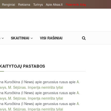
Renginiai
Reklama
Turinys
Apie Alkas.lt
Paremkite Alką
S
SKAITINIAI
VISI RAŠINIAI
KAITYTOJŲ PASTABOS
na Kuročkina (I News) apie geruosius rusus
apie
A.
vys, M. Sėjūnas. Imperija nemiršta tyliai
na Kuročkina (I News) apie geruosius rusus
apie
A.
vys, M. Sėjūnas. Imperija nemiršta tyliai
na Kuročkina (I News) apie geruosius rusus
apie
A.
vys, M. Sėjūnas. Imperija nemiršta tyliai