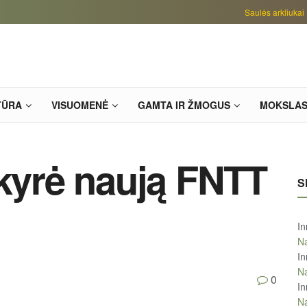
Saulės arkliukai
TŪRA
VISUOMENĖ
GAMTA IR ŽMOGUS
MOKSLA
skyrė naują FNTT
S
In
Na
In
Na
0
In
Na