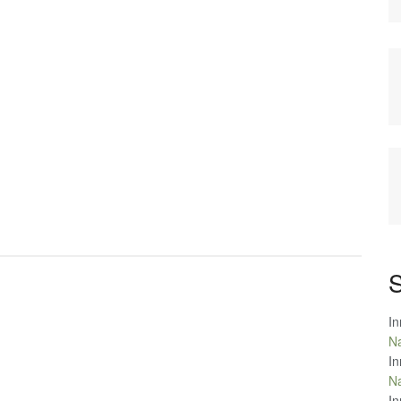
S
In
Na
In
Na
In