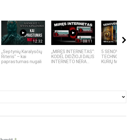
12:32
08:11
08:
„Septynių Karalysčių
„MIRĘS INTERNETAS“:
5 SENOVĖS
Riteris" – kai
KODĖL DIDŽIOJI DALIS
TECHNOLOGIJOS,
paprastumas nugali
INTERNETO NĖRA...
KURIŲ MOKSLININKAI
pažymėti
*