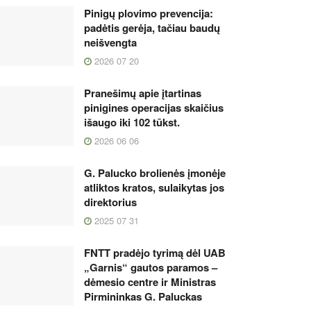
Pinigų plovimo prevencija:
padėtis gerėja, tačiau baudų
neišvengta
2026 07 20
Pranešimų apie įtartinas
pinigines operacijas skaičius
išaugo iki 102 tūkst.
2026 06 06
G. Palucko brolienės įmonėje
atliktos kratos, sulaikytas jos
direktorius
2025 07 31
FNTT pradėjo tyrimą dėl UAB
„Garnis“ gautos paramos –
dėmesio centre ir Ministras
Pirmininkas G. Paluckas