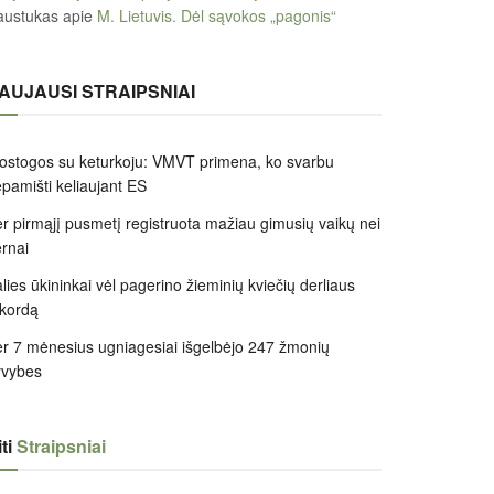
austukas
apie
M. Lietuvis. Dėl sąvokos „pagonis“
AUJAUSI STRAIPSNIAI
ostogos su keturkoju: VMVT primena, ko svarbu
pamišti keliaujant ES
r pirmąjį pusmetį registruota mažiau gimusių vaikų nei
rnai
lies ūkininkai vėl pagerino žieminių kviečių derliaus
kordą
r 7 mėnesius ugniagesiai išgelbėjo 247 žmonių
yvybes
ti
Straipsniai