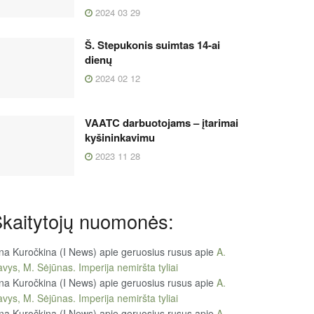
2024 03 29
Š. Stepukonis suimtas 14-ai
dienų
2024 02 12
VAATC darbuotojams – įtarimai
kyšininkavimu
2023 11 28
kaitytojų nuomonės:
na Kuročkina (I News) apie geruosius rusus
apie
A.
vys, M. Sėjūnas. Imperija nemiršta tyliai
na Kuročkina (I News) apie geruosius rusus
apie
A.
vys, M. Sėjūnas. Imperija nemiršta tyliai
na Kuročkina (I News) apie geruosius rusus
apie
A.