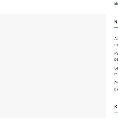
kl
N
At
ne
Pe
pe
Ša
re
Pe
g
Ki