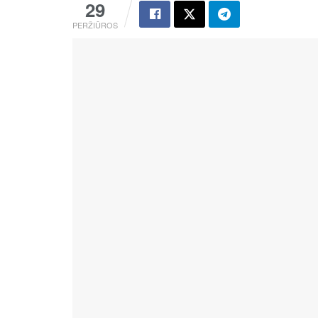
29
PERŽIŪROS