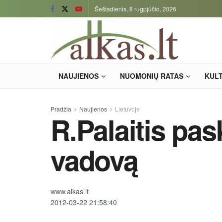
Šeštadienis, 8 rugpjūčio, 2026
NAUJIENOS
NUOMONIŲ RATAS
KUL
Pradžia
Naujienos
Lietuvoje
R.Palaitis pa
vadovą
www.alkas.lt
2012-03-22 21:58:40