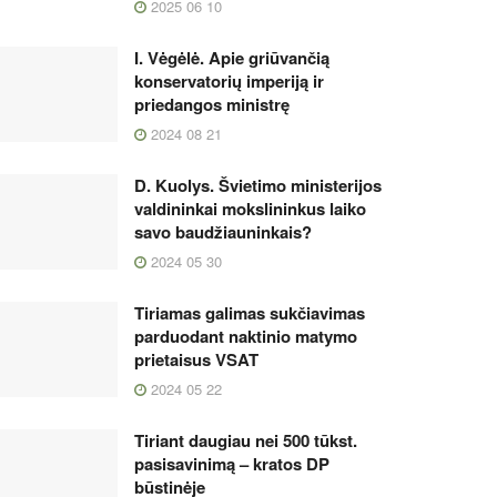
2025 06 10
I. Vėgėlė. Apie griūvančią
konservatorių imperiją ir
priedangos ministrę
2024 08 21
D. Kuolys. Švietimo ministerijos
valdininkai mokslininkus laiko
savo baudžiauninkais?
2024 05 30
Tiriamas galimas sukčiavimas
parduodant naktinio matymo
prietaisus VSAT
2024 05 22
Tiriant daugiau nei 500 tūkst.
pasisavinimą – kratos DP
būstinėje