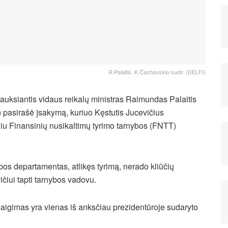
R.Palaitis. K.Čachovskio nuotr. (DELFI)
auksiantis vidaus reikalų ministras Raimundas Palaitis
) pasirašė įsakymą, kuriuo Kęstutis Jucevičius
iu Finansinių nusikaltimų tyrimo tarnybos (FNTT)
bos departamentas, atlikęs tyrimą, nerado kliūčių
ičiui tapti tarnybos vadovu.
baigimas yra vienas iš anksčiau prezidentūroje sudaryto