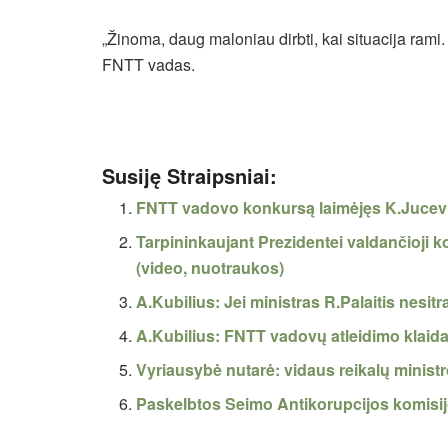
„Žinoma, daug maloniau dirbti, kai situacija rami.
FNTT vadas.
Susiję Straipsniai:
FNTT vadovo konkursą laimėjęs K.Jucev
Tarpininkaujant Prezidentei valdančioji ko
(video, nuotraukos)
A.Kubilius: Jei ministras R.Palaitis nesit
A.Kubilius: FNTT vadovų atleidimo klai
Vyriausybė nutarė: vidaus reikalų minist
Paskelbtos Seimo Antikorupcijos komisijo