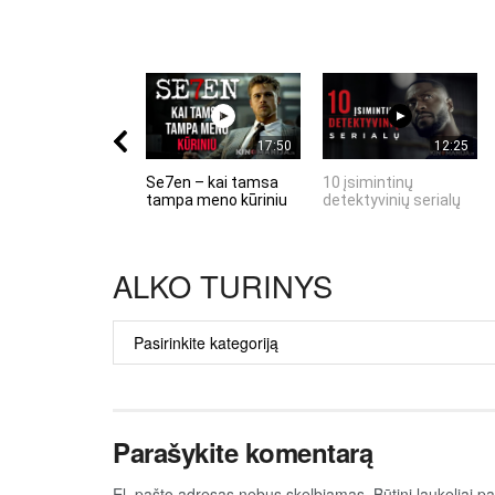
17:50
12:25
Se7en – kai tamsa
10 įsimintinų
tampa meno kūriniu
detektyvinių serialų
ALKO TURINYS
ALKO
TURINYS
Parašykite komentarą
El. pašto adresas nebus skelbiamas.
Būtini laukeliai 