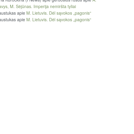
vys, M. Sėjūnas. Imperija nemiršta tyliai
austukas
apie
M. Lietuvis. Dėl sąvokos „pagonis“
austukas
apie
M. Lietuvis. Dėl sąvokos „pagonis“