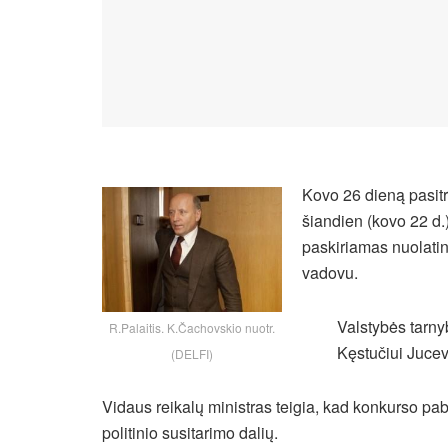
Kovo 26 dieną pasitr
šiandien (kovo 22 d.
paskiriamas nuolatin
vadovu.
Valstybės tarny
R.Palaitis. K.Čachovskio nuotr.
Kęstučiui Jucev
(DELFI)
Vidaus reikalų ministras teigia, kad konkurso pa
politinio susitarimo dalių.