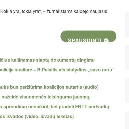
 Kokia yra, tokia yra“, – žurnalistams kalbėjo naujasis
SPAUSDINTI 🖨
ičius kaltinamas slaptų dokumentų dingimu
alicija susitarė – R.Palaitis atsistatydins „savo noru“
rauks bus peržiūrima koalicijos sutartis (audio)
da pažeidė visuomenės teisingumo jausmą,
ro sprendimų nenaikintį bet pradėti FNTT pertvarką
s išvados (video, išvadų tekstas)