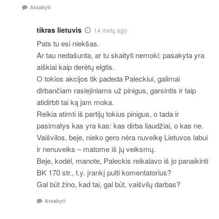
Atsakyti
tikras lietuvis
14 metų ago
Pats tu esi niekšas.
Ar tau nedašunta, ar tu skaityti nemoki: pasakyta yra
aiškiai kaip derėtų elgtis.
O tokios akcijos tik padeda Paleckiui, galimai
dirbančiam rasiejiniams už pinigus, garsintis ir taip
atidirbti tai ką jam moka.
Reikia atimti iš partijų tokius pinigus, o tada ir
pasimatys kas yra kas: kas dirba liaudžiai, o kas ne.
Vaišvilos, beje, nieko gero nėra nuveikę Lietuvos labui
ir nenuveiks – matome iš jų veiksmų.
Beje, kodėl, manote, Paleckis reikalavo iš jo panaikinti
BK 170 str., t.y. įrankį pulti komentatorius?
Gal būt žino, kad tai, gal būt, vaišvilų darbas?
Atsakyti