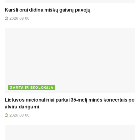
Karšti orai didina miškų gaisrų pavojų
2026 08 06
GAMTA IR EKOLOGIJA
Lietuvos nacionaliniai parkai 35-metį minės koncertais po
atviru dangumi
2026 08 06