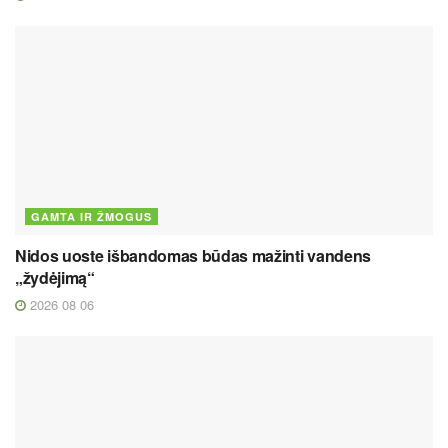
GAMTA IR ŽMOGUS
Nidos uoste išbandomas būdas mažinti vandens
„žydėjimą“
2026 08 06