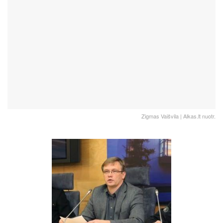
Zigmas Vaišvila | Alkas.lt nuotr.