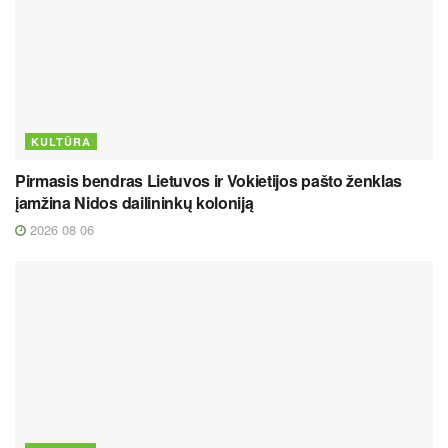
KULTŪRA
Pirmasis bendras Lietuvos ir Vokietijos pašto ženklas
įamžina Nidos dailininkų koloniją
2026 08 06