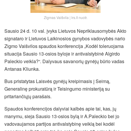
Zigmas Vaišvila | lrs.lt nuotr.
Sausio 24 d. 10 val. įvyks Lietuvos Nepriklausomybės Akto
signataro ir Lietuvos Laikinosios gynybos vadovybės nario
Zigmo Vaišvilos spaudos konferencija „Kodėl toleruojama
situacija Sausio 13-osios byloje ir antivalstybinė Algirdo
Paleckio veikla?“. Dalyvaus savanorių gynėjų būrio vadas
Antanas Kliunka.
Bus pristatytas Laisvės gynėjų kreipimasis į Seimą,
Generalinę prokuratūrą ir Teisingumo ministeriją su
pritariančiųjų parašais.
Spaudos konferencijos dalyviai kalbės apie tai, kas, jų
manymu, sieja Sausio 13-osios bylą ir A.Paleckio bei jo
vadovaujamos partijos antivalstybinę veiklą
bei kodėl