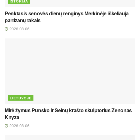
ISTORIJA
Penktasis senovės dienų renginys Merkinėje iškeliauja
partizanų takais
2026 08 06
LIETUVOJE
Mirė žymus Punsko ir Seinų krašto skulptorius Zenonas
Knyza
2026 08 06