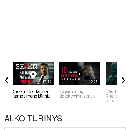
17:50
12:25
Se7en – kai tamsa
10 įsimintinų
„Septynių Ka
tampa meno kūriniu
detektyvinių serialų
Riteris" – kai
paprastumas
ALKO TURINYS