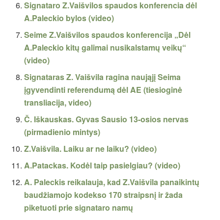
Signataro Z.Vaišvilos spaudos konferencia dėl
A.Paleckio bylos (video)
Seime Z.Vaišvilos spaudos konferencija „Dėl
A.Paleckio kitų galimai nusikalstamų veikų“
(video)
Signataras Z. Vaišvila ragina naująjį Seima
įgyvendinti referendumą dėl AE (tiesioginė
transliacija, video)
Č. Iškauskas. Gyvas Sausio 13-osios nervas
(pirmadienio mintys)
Z.Vaišvila. Laiku ar ne laiku? (video)
A.Patackas. Kodėl taip pasielgiau? (video)
A. Paleckis reikalauja, kad Z.Vaišvila panaikintų
baudžiamojo kodekso 170 straipsnį ir žada
piketuoti prie signataro namų