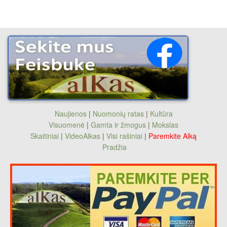
Naujienos
|
Nuomonių ratas
|
Kultūra
Visuomenė
|
Gamta ir žmogus
|
Mokslas
Skaitiniai
|
VideoAlkas
|
Visi rašiniai
|
Paremkite Alką
Pradžia