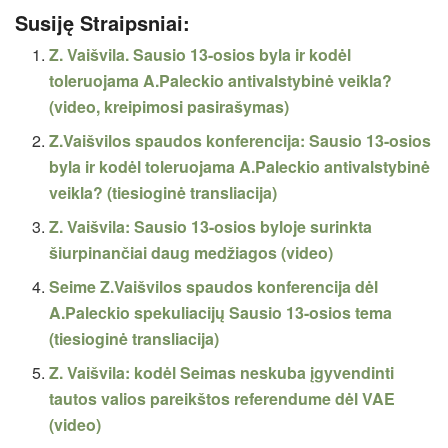
Susiję Straipsniai:
Z. Vaišvila. Sausio 13-osios byla ir kodėl
toleruojama A.Paleckio antivalstybinė veikla?
(video, kreipimosi pasirašymas)
Z.Vaišvilos spaudos konferencija: Sausio 13-osios
byla ir kodėl toleruojama A.Paleckio antivalstybinė
veikla? (tiesioginė transliacija)
Z. Vaišvila: Sausio 13-osios byloje surinkta
šiurpinančiai daug medžiagos (video)
Seime Z.Vaišvilos spaudos konferencija dėl
A.Paleckio spekuliacijų Sausio 13-osios tema
(tiesioginė transliacija)
Z. Vaišvila: kodėl Seimas neskuba įgyvendinti
tautos valios pareikštos referendume dėl VAE
(video)