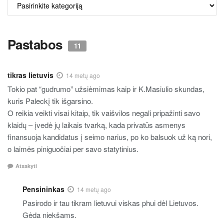
ALKO
TURINYS
Pastabos
11
tikras lietuvis
14 metų ago
Tokio pat “gudrumo” užsiėmimas kaip ir K.Masiulio skundas,
kuris Paleckį tik išgarsino.
O reikia veikti visai kitaip, tik vaišvilos negali pripažinti savo
klaidų – įvedė jų laikais tvarką, kada privatūs asmenys
finansuoja kandidatus į seimo narius, po ko balsuok už ką nori,
o laimės piniguočiai per savo statytinius.
Atsakyti
Pensininkas
14 metų ago
Pasirodo ir tau tikram lietuvui viskas phui dėl Lietuvos.
Gėda niekšams.