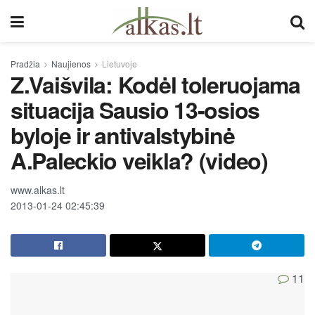
Pradžia
Naujienos
Lietuvoje
Z.Vaišvila: Kodėl toleruojama
situacija Sausio 13-osios
byloje ir antivalstybinė
A.Paleckio veikla? (video)
www.alkas.lt
2013-01-24 02:45:39
11