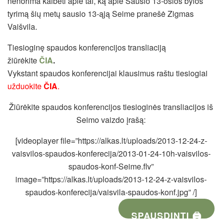
nenorima kalbėti apie tai, ką apie Sausio 13-osios bylos
tyrimą šių metų sausio 13-ąją Seime pranešė Zigmas
Vaišvila.
Tiesioginę spaudos konferencijos transliaciją
žiūrėkite
ČIA
.
Vykstant spaudos konferencijai klausimus raštu tiesiogiai
užduokite
ČIA
.
Žiūrėkite spaudos konferencijos tiesioginės transliacijos iš
Seimo vaizdo įrašą:
[videoplayer file=”https://alkas.lt/uploads/2013-12-24-z-
vaisvilos-spaudos-konferecija/2013-01-24-10h-vaisvilos-
spaudos-konf-Seime.flv”
image=”https://alkas.lt/uploads/2013-12-24-z-vaisvilos-
spaudos-konferecija/vaisvila-spaudos-konf.jpg” /]
SPAUSDINTI 🖨