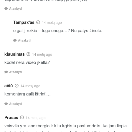
Atsakyti
Tampax'as
14 metų ago
o gal jį reikia – togo onogo…? Nu patys žinote.
Atsakyti
klausimas
14 metų ago
kodėl nėra video įkelta?
Atsakyti
ačiū
14 metų ago
komentarą galit ištrinti…
Atsakyti
Prusas
14 metų ago
vaisvila yra landzbergio ir kitu kgbistu pastumdelis, ka jam liepia