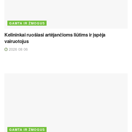
GAMTA IR ŽMOGUS
Kelininkai ruošiasi artėjančioms liūtims ir įspėja
vairuotojus
2026 08 06
GAMTA IR ŽMOGUS