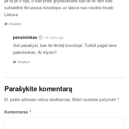
jie ta jis ir loja, o kad pries grybauskaite loja tai tik tam kad
suklaidinti tikruosius kovotojus uz laisva nuo visokio brudo
Lietuva
Atsakyti
pensininkas
14 metų ago
Gal pasakysi, kas tie tikrieji kovotojai. Turbūt pagal tave
paleckiukas. Ar klystu?
Atsakyti
Parašykite komentarą
El. pašto adresas nebus skelbiamas.
Būtini laukeliai pažymėti
*
Komentaras
*