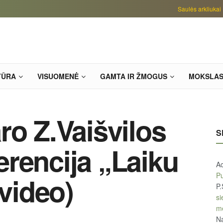
Saulės arkliukai
TŪRA
VISUOMENĖ
GAMTA IR ŽMOGUS
MOKSLA
ro Z.Vaišvilos
S
rencija „Laiku
A
Pu
(video)
P.
si
m
Na