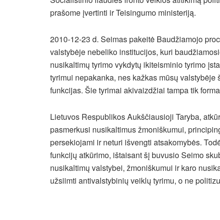
prašome įvertinti ir Teisingumo ministeriją.
2010-12-23 d. Seimas pakeitė Baudžiamojo proce
valstybėje nebeliko institucijos, kuri baudžiamos
nusikaltimų tyrimo vykdytų ikiteisminio tyrimo įs
tyrimui nepakanka, nes kažkas mūsų valstybėje šios
funkcijas. Šie tyrimai akivaizdžiai tampa tik formal
Lietuvos Respublikos Aukščiausioji Taryba, atkū
pasmerkusi nusikaltimus žmoniškumui, principing
persekiojami ir neturi išvengti atsakomybės. Todė
funkcijų atkūrimo, ištaisant šį buvusio Seimo sk
nusikaltimų valstybei, žmoniškumui ir karo nusik
užsiimti antivalstybinių veiklų tyrimu, o ne politiz