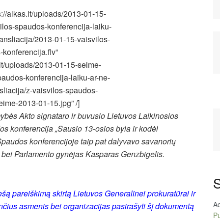
s://alkas.lt/uploads/2013-01-15-
ilos-spaudos-konferencija-laiku-
ransliacija/2013-01-15-vaisvilos-
konferencija.flv”
.lt/uploads/2013-01-15-seime-
paudos-konferencija-laiku-ar-ne-
nsliacija/z-vaisvilos-spaudos-
eime-2013-01-15.jpg” /]
bės Akto signataro ir buvusio Lietuvos Laikinosios
 konferencija „Sausio 13-osios byla ir kodėl
 Spaudos konferencijoje taip pat dalyvavo savanorių
o bei Parlamento gynėjas Kasparas Genzbigelis.
S
šą pareiškimą skirtą Lietuvos Generalinei prokuratūrai ir
A
riančius asmenis bei organizacijas pasirašyti šį dokumentą
Pu