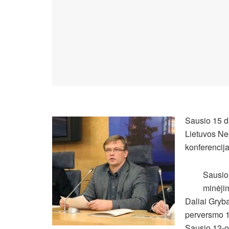
Sausio 15 d
Lietuvos Ne
konferencija
Sausio 
minėji
Daliai Gryb
perversmo 1
Sausio 13-os