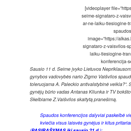
[videoplayer file=”http
seime-signataro-z-vaisv
ar-ne-laiku-tiesiogine-t
spaudos-
image=”https://alkas
signataro-z-vaisvilos-s
laiku-tiesiogine-tra
konferencija-s
Sausio 11 d. Seime įvyko Lietuvos Nepriklausomy
gynybos vadovybės nario Zigmo Vaišvilos spaudos
toleruojama A. Paleckio antivalstybinė veikla?”.
gynėjų būrio vadas Antanas Kliunka ir TV bokšt
Skelbiame Z.Vaišvilos skaitytą pranešimą.
Spaudos konferencijos dalyviai paskelbė vie
kviečia visus laisvės gynėjus ir kitus prita
(
PASIRAŠYMAS iki sausio 21 d.
):