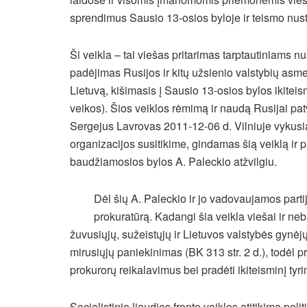
sprendimus Sausio 13-osios byloje ir teismo nust
Ši veikla – tai viešas pritarimas tarptautiniams 
padėjimas Rusijos ir kitų užsienio valstybių asme
Lietuvą, kišimasis į Sausio 13-osios bylos ikiteis
veikos). Šios veiklos rėmimą ir naudą Rusijai pat
Sergejus Lavrovas 2011-12-06 d. Vilniuje vyku
organizacijos susitikime, gindamas šią veiklą ir 
baudžiamosios bylos A. Paleckio atžvilgiu.
Dėl šių A. Paleckio ir jo vadovaujamos parti
prokuratūrą. Kadangi šia veikla viešai ir ne
žuvusiųjų, sužeistųjų ir Lietuvos valstybės gynėjų 
mirusiųjų paniekinimas (BK 313 str. 2 d.), todėl p
prokurorų reikalavimus bei pradėti ikiteisminį tyr
Socialistinio liaudies fronto veiklos atitikimą po