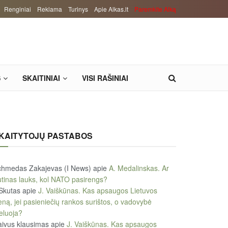
Renginiai
Reklama
Turinys
Apie Alkas.lt
Paremkite Alką
S
SKAITINIAI
VISI RAŠINIAI
KAITYTOJŲ PASTABOS
chmedas Zakajevas (I News)
apie
A. Medalinskas. Ar
tinas lauks, kol NATO pasirengs?
Skutas
apie
J. Vaiškūnas. Kas apsaugos Lietuvos
eną, jei pasieniečių rankos surištos, o vadovybė
eluoja?
ivus klausimas
apie
J. Vaiškūnas. Kas apsaugos