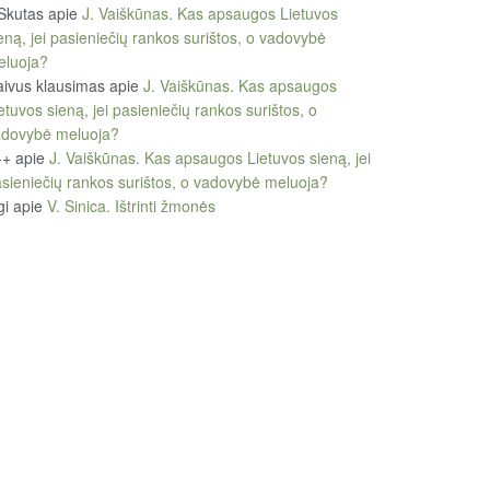
Skutas
apie
J. Vaiškūnas. Kas apsaugos Lietuvos
eną, jei pasieniečių rankos surištos, o vadovybė
eluoja?
ivus klausimas
apie
J. Vaiškūnas. Kas apsaugos
etuvos sieną, jei pasieniečių rankos surištos, o
adovybė meluoja?
++
apie
J. Vaiškūnas. Kas apsaugos Lietuvos sieną, jei
sieniečių rankos surištos, o vadovybė meluoja?
gi
apie
V. Sinica. Ištrinti žmonės