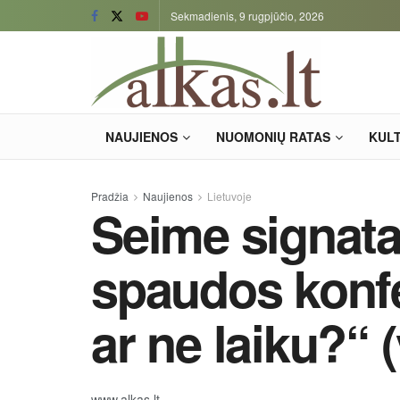
Sekmadienis, 9 rugpjūčio, 2026
NAUJIENOS
NUOMONIŲ RATAS
KUL
Pradžia
Naujienos
Lietuvoje
Seime signata
spaudos konfe
ar ne laiku?“ 
www.alkas.lt