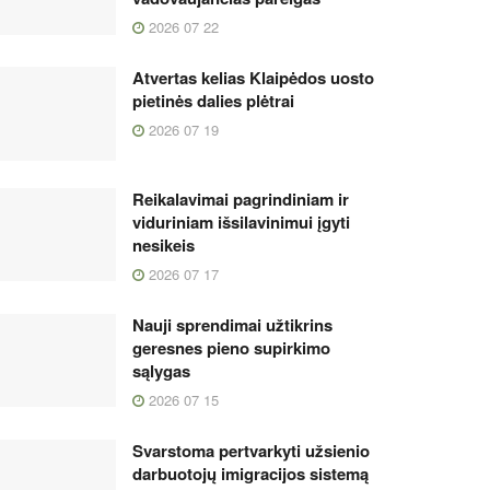
2026 07 22
Atvertas kelias Klaipėdos uosto
pietinės dalies plėtrai
2026 07 19
Reikalavimai pagrindiniam ir
viduriniam išsilavinimui įgyti
nesikeis
2026 07 17
Nauji sprendimai užtikrins
geresnes pieno supirkimo
sąlygas
2026 07 15
Svarstoma pertvarkyti užsienio
darbuotojų imigracijos sistemą