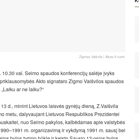
Ki
Zigmas Vaišvila | Alkas.lt nuotr.
. 10.30 val. Seimo spaudos konferencijų salėje įvyks
priklausomybės Akto signataro Zigmo Vaišvilos spaudos
 „Laiku ar ne laiku?“
13 d., minint Lietuvos laisvės gynėjų dieną, Z.Vaišvila
mo metu, dalyvaujant Lietuvos Respublikos Prezidentei
auskaitei, nuo Seimo pakylos, kalbėdamas apie valstybės
990–1991 m. organizavimą ir vykdymą 1991 m. sausį bei
ios bylos tyrimo būklę ir keisto Sausio 13-osios bylos