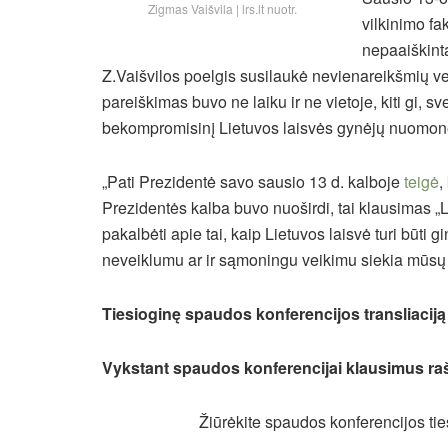
Zigmas Vaišvila | lrs.lt nuotr.
vilkinimo fa
nepaaiškintą
Z.Vaišvilos poelgis susilaukė nevienareikšmių verti
pareiškimas buvo ne laiku ir ne vietoje, kiti gi, sv
bekompromisinį Lietuvos laisvės gynėjų nuomon
„Pati Prezidentė savo sausio 13 d. kalboje
teigė
,
Prezidentės kalba buvo nuoširdi, tai klausimas „L
pakalbėti apie tai, kaip Lietuvos laisvė turi būti 
neveiklumu ar ir sąmoningu veikimu siekia mūsų l
Tiesioginę spaudos konferencijos transliaciją
Vykstant spaudos konferencijai klausimus raš
Žiūrėkite spaudos konferencijos tie