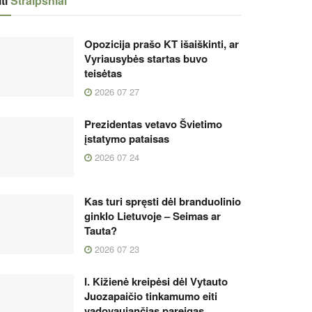
ti
Straipsniai
Opozicija prašo KT išaiškinti, ar
Vyriausybės startas buvo
teisėtas
2026 07 27
Prezidentas vetavo Švietimo
įstatymo pataisas
2026 07 24
Kas turi spręsti dėl branduolinio
ginklo Lietuvoje – Seimas ar
Tauta?
2026 07 23
I. Kižienė kreipėsi dėl Vytauto
Juozapaičio tinkamumo eiti
vadovaujančias pareigas