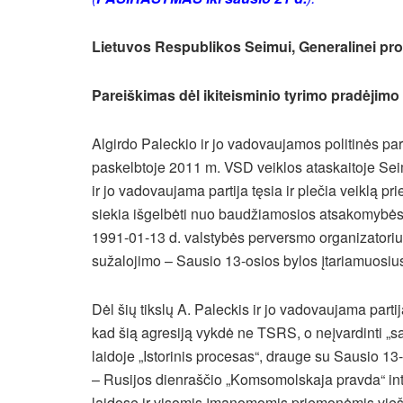
Lietuvos Respublikos Seimui, Generalinei prok
Pareiškimas dėl ikiteisminio tyrimo pradėjim
Algirdo Paleckio ir jo vadovaujamos politinės parti
paskelbtoje 2011 m. VSD veiklos ataskaitoje Seim
ir jo vadovaujama partija tęsia ir plečia veiklą p
siekia išgelbėti nuo baudžiamosios atsakomybės
1991-01-13 d. valstybės perversmo organizatorius
sužalojimo – Sausio 13-osios bylos įtariamuosiu
Dėl šių tikslų A. Paleckis ir jo vadovaujama parti
kad šią agresiją vykdė ne TSRS, o neįvardinti „s
laidoje „Istorinis procesas“, drauge su Sausio 1
– Rusijos dienraščio „Komsomolskaja pravda“ int
laidose ir visomis įmanomomis priemonėmis viešai