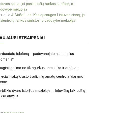
etuvos sieną, jei pasieniečių rankos surištos, o
adovybė meluoja?
++
apie
J. Vaiškūnas. Kas apsaugos Lietuvos sieną, jei
sieniečių rankos surištos, o vadovybė meluoja?
AUJAUSI STRAIPSNIAI
rduodate telefoną – padovanojate asmeninius
uomenis?
uginti galima ne tik agurkus, tam tinka ir arbūzai
iečia Trakų krašto tradicinių amatų centro atidarymo
entė
rbiškio dvaro istorijos muziejuje – lietuviškų laikrodžių
ukso amžius