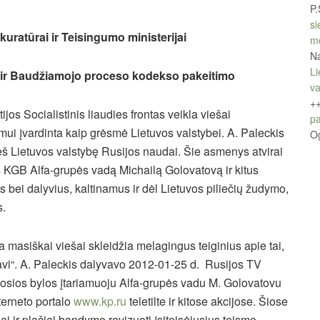
P.
si
uratūrai ir Teisingumo ministerijai
m
Na
Li
o ir Baudžiamojo proceso kodekso pakeitimo
v
+
jos Socialistinis liaudies frontas veikla viešai
pa
ui įvardinta kaip grėsmė Lietuvos valstybei. A. Paleckis
O
rieš Lietuvos valstybę Rusijos naudai. Šie asmenys atvirai
 KGB Alfa-grupės vadą Michailą Golovatovą ir kitus
 bei dalyvius, kaltinamus ir dėl Lietuvos piliečių žudymo,
s.
ja masiškai viešai skleidžia melagingus teiginius apie tai,
avi“. A. Paleckis dalyvavo 2012-01-25 d. Rusijos TV
3-osios bylos įtariamuoju Alfa-grupės vadu M. Golovatovu
erneto portalo
www.kp.ru
teletilte ir kitose akcijose. Šiose
 ir plačiai bandymo revizuoti įsiteisėjusius teismo