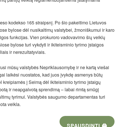
so kodekso 165 straipsnį. Po šio pakeitimo Lietuvos
iose bylose dėl nusikaltimų valstybei, žmoniškumui ir karo
taigos funkcijas. Vien prokuroro vadovavimo šių veiklų
e bylose turi vykdyti ir ikiteisminio tyrimo įstaigos
iais ir nerezultatyviais.
rusi mūsų valstybės Nepriklausomybę ir ne kartą viešai
ai laikėsi nuostatos, kad juos įvykdę asmenys būtų
l kreipiamės į Seimą dėl ikiteisminio tyrimo įstaigų
ubotą ir neapgalvotą sprendimą – labai rimtą smūgį
altimų tyrimui. Valstybės saugumo departamentas turi
uota veikla.
SPAUSDINTI 🖨