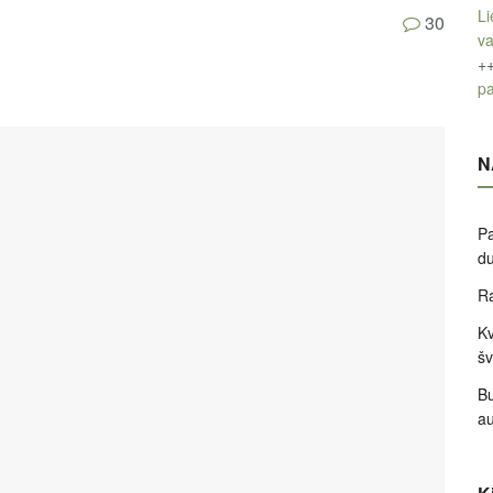
Li
30
v
+
pa
N
Pa
d
Ra
Kv
šv
Bu
a