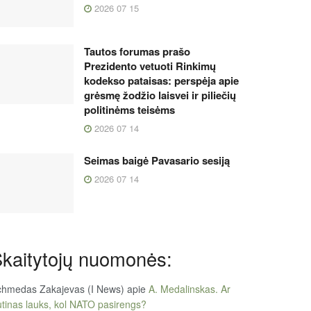
2026 07 15
Tautos forumas prašo
Prezidento vetuoti Rinkimų
kodekso pataisas: perspėja apie
grėsmę žodžio laisvei ir piliečių
politinėms teisėms
2026 07 14
Seimas baigė Pavasario sesiją
2026 07 14
kaitytojų nuomonės:
chmedas Zakajevas (I News)
apie
A. Medalinskas. Ar
tinas lauks, kol NATO pasirengs?