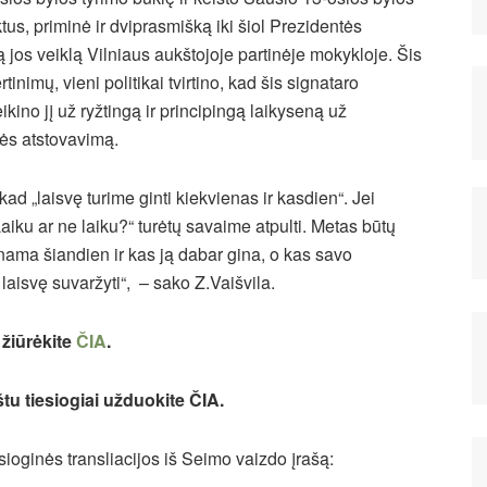
ktus, priminė ir dviprasmišką iki šiol Prezidentės
 jos veiklą Vilniaus aukštojoje partinėje mokykloje.
Šis
nimų, vieni politikai tvirtino, kad šis signataro
eikino jį už ryžtingą ir principingą laikyseną už
ės atstovavimą.
 kad „laisvę turime ginti kiekvienas ir kasdien“. Jei
aiku ar ne laiku?“ turėtų savaime atpulti. Metas būtų
ginama šiandien ir kas ją dabar gina, o kas savo
aisvę suvaržyti“, – sako Z.Vaišvila.
 žiūrėkite
ČIA
.
tu tiesiogiai užduokite
ČIA
.
sioginės transliacijos iš Seimo vaizdo įrašą: