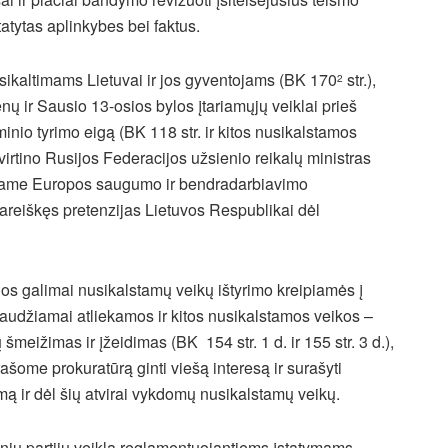
atytas aplinkybes bei faktus.
nusikaltimams Lietuvai ir jos gyventojams (BK 170
str.),
2
nų ir Sausio 13-osios bylos įtariamųjų veiklai prieš
minio tyrimo eigą (BK 118 str. ir kitos nusikalstamos
virtino Rusijos Federacijos užsienio reikalų ministras
siame Europos saugumo ir bendradarbiavimo
pareiškęs pretenzijas Lietuvos Respublikai dėl
jos galimai nusikalstamų veikų ištyrimo kreipiamės į
baudžiamai atliekamos ir kitos nusikalstamos veikos –
šmeižimas ir įžeidimas (BK 154 str. 1 d. ir 155 str. 3 d.),
rašome prokuratūrą ginti viešą interesą ir surašyti
imą ir dėl šių atvirai vykdomų nusikalstamų veikų.
litinių partijų veiklą reglamentuojantiems įstatymams