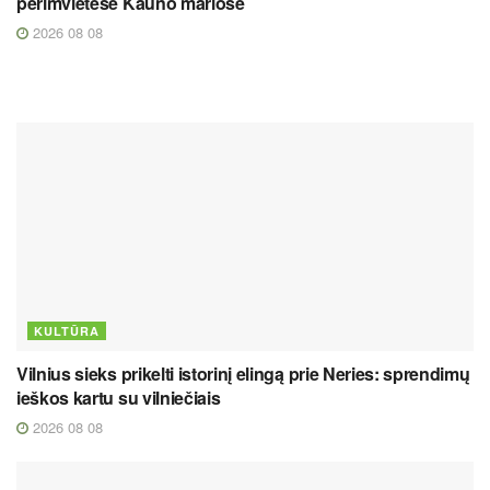
perimvietėse Kauno mariose
2026 08 08
KULTŪRA
Vilnius sieks prikelti istorinį elingą prie Neries: sprendimų
ieškos kartu su vilniečiais
2026 08 08