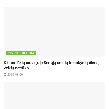
ETNINĖ KULTŪRA
Kleboniškių muziejuje Senųjų amatų ir mokymų dieną
veiklų netrūko
2026 08 09