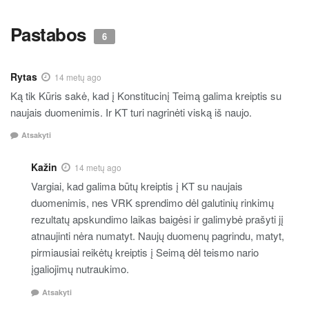
Pastabos
6
Rytas
14 metų ago
Ką tik Kūris sakė, kad į Konstitucinį Teimą galima kreiptis su
naujais duomenimis. Ir KT turi nagrinėti viską iš naujo.
Atsakyti
Kažin
14 metų ago
Vargiai, kad galima būtų kreiptis į KT su naujais
duomenimis, nes VRK sprendimo dėl galutinių rinkimų
rezultatų apskundimo laikas baigėsi ir galimybė prašyti jį
atnaujinti nėra numatyt. Naujų duomenų pagrindu, matyt,
pirmiausiai reikėtų kreiptis į Seimą dėl teismo nario
įgaliojimų nutraukimo.
Atsakyti