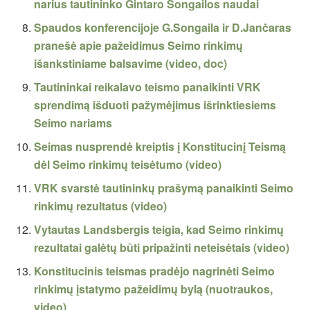
narius tautininko Gintaro Songailos naudai
Spaudos konferencijoje G.Songaila ir D.Jančaras
pranešė apie pažeidimus Seimo rinkimų
išankstiniame balsavime (video, doc)
Tautininkai reikalavo teismo panaikinti VRK
sprendimą išduoti pažymėjimus išrinktiesiems
Seimo nariams
Seimas nusprendė kreiptis į Konstitucinį Teismą
dėl Seimo rinkimų teisėtumo (video)
VRK svarstė tautininkų prašymą panaikinti Seimo
rinkimų rezultatus (video)
Vytautas Landsbergis teigia, kad Seimo rinkimų
rezultatai galėtų būti pripažinti neteisėtais (video)
Konstitucinis teismas pradėjo nagrinėti Seimo
rinkimų įstatymo pažeidimų bylą (nuotraukos,
video)