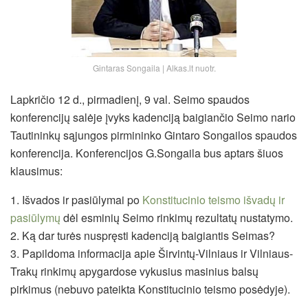
Gintaras Songaila | Alkas.lt nuotr.
Lapkričio 12 d., pirmadienį, 9 val. Seimo spaudos
konferencijų salėje įvyks kadenciją baigiančio Seimo nario
Tautininkų sąjungos pirmininko Gintaro Songailos spaudos
konferencija. Konferencijos G.Songaila bus aptars šiuos
klausimus:
1. Išvados ir pasiūlymai po
Konstitucinio teismo išvadų ir
pasiūlymų
dėl esminių Seimo rinkimų rezultatų nustatymo.
2. Ką dar turės nuspręsti kadenciją baigiantis Seimas?
3. Papildoma informacija apie Širvintų-Vilniaus ir Vilniaus-
Trakų rinkimų apygardose vykusius masinius balsų
pirkimus (nebuvo pateikta Konstitucinio teismo posėdyje).