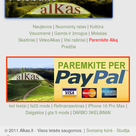
Naujienos
|
Nuomonių ratas
|
Kultūra
Visuomenė
|
Gamta ir žmogus
|
Mokslas
Skaitiniai
|
VideoAlkas
|
Visi rašiniai
|
Paremkite Alką
Pradžia
ket testai
|
fs25 mods
|
Refinansavimas
|
iPhone 16 Pro Max
|
Daigyklos
|
gta 5 mods
|
DARBO SKELBIMAI
© 2011 Alkas.lt - Visos teisės saugomos. |
Svetainę kūrė - Studija