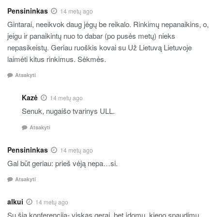
Pensininkas
14 metų ago
Gintarai, neeikvok daug jėgų be reikalo. Rinkimų nepanaikins, o,
jeigu ir panaikintų nuo to dabar (po pusės metų) nieks
nepasikeistų. Geriau ruoškis kovai su Už Lietuvą Lietuvoje
laimėti kitus rinkimus. Sėkmės.
Atsakyti
Kazė
14 metų ago
Senuk, nugaišo tvarinys ULL.
Atsakyti
Pensininkas
14 metų ago
Gal būt geriau: prieš vėją nepa…si.
Atsakyti
alkui
14 metų ago
Su šia konferencija- viskas gerai, bet įdomu, kieno spaudimu