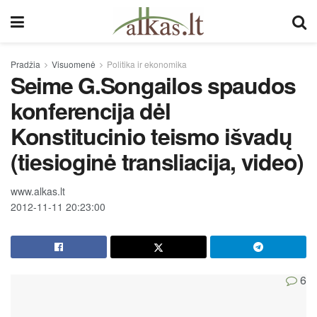
Pradžia
Visuomenė
Politika ir ekonomika
Seime G.Songailos spaudos
konferencija dėl
Konstitucinio teismo išvadų
(tiesioginė transliacija, video)
www.alkas.lt
2012-11-11 20:23:00
6