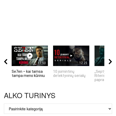
17:50
12:25
Se7en – kai tamsa
10 įsimintinų
„Septynių Ka
tampa meno kūriniu
detektyvinių serialų
Riteris" – kai
paprastumas
ALKO TURINYS
ALKO
TURINYS