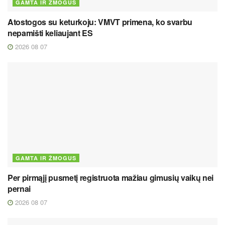
GAMTA IR ŽMOGUS
Atostogos su keturkoju: VMVT primena, ko svarbu
nepamišti keliaujant ES
2026 08 07
GAMTA IR ŽMOGUS
Per pirmąjį pusmetį registruota mažiau gimusių vaikų nei
pernai
2026 08 07