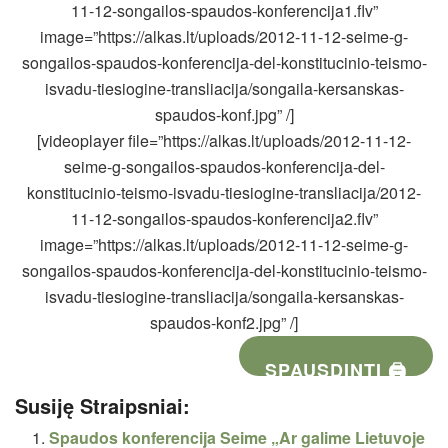
11-12-songailos-spaudos-konferencija1.flv”
image=”https://alkas.lt/uploads/2012-11-12-seime-g-
songailos-spaudos-konferencija-del-konstitucinio-teismo-
isvadu-tiesiogine-transliacija/songaila-kersanskas-
spaudos-konf.jpg” /]
[videoplayer file=”https://alkas.lt/uploads/2012-11-12-
seime-g-songailos-spaudos-konferencija-del-
konstitucinio-teismo-isvadu-tiesiogine-transliacija/2012-
11-12-songailos-spaudos-konferencija2.flv”
image=”https://alkas.lt/uploads/2012-11-12-seime-g-
songailos-spaudos-konferencija-del-konstitucinio-teismo-
isvadu-tiesiogine-transliacija/songaila-kersanskas-
spaudos-konf2.jpg” /]
SPAUSDINTI 🖨
Susiję Straipsniai:
Spaudos konferencija Seime „Ar galime Lietuvoje