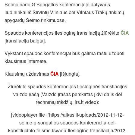
Seimo nario G.Songailos konferencijoje dalyvaus
liudininkai iš Širvintų-Vilniaus bei Vilniaus-Trakų rinkimų
apygardų Seimo rinkimuose.
Spaudos konferencijos tiesioginę transliaciją žiūrėkite
ČIA
[transliacija baigta]
.
Vykstant spaudos konferencijai bus galima raštu užduoti
klausimus Internete.
Klausimų uždavimas
ČIA
[išjungta].
Žiūrėkite spaudos konferencijos tiesioginės transliacijos
vaizdo įrašą (Vaizdo įrašas perskirtas į dvi dalis dėl
techninių trikdžių, lrs.lt video):
[videoplayer file=”https://alkas.lt/uploads/2012-11-12-
seime-g-songailos-spaudos-konferencija-del-
konstitucinio-teismo-isvadu-tiesiogine-transliacija/2012-