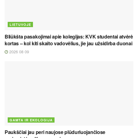
LIETUVOJE
Bliūkšta pasakojimai apie kolegijas: KVK studentai atvėrė
kortas – kol kiti skaito vadovėlius, jie jau užsidirba duonai
2026 08 09
GAMTA IR EKOLOGIJA
Paukščiai jau peri naujose plūduriuojančiose