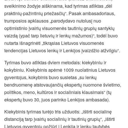
sveikinimo žodyje aiškinama, kad tyrimas atliktas „dėl
praktinių-pažintinių priežasčių“.
Pasak ambasadoriaus,
trumposios apklausos „parodydavo nutolusį nuo
optimistinio įvairių visuomenės tautinių grupių santykių
vaizdą (ypač tarp lietuvių ir lenkų mažumos)“, todėl buvo
nutarta išnagrinėti „tikrąsias Lietuvos visuomenės
tendencijas Lietuvos lenkų ir Lenkijos įvaizdžio atžvilgiu“.
Tyrimas buvo atliktas dviem metodais: kiekybiniu ir
kokybiniu. Kiekybinis apėmė 1009 nuolatinius Lietuvos
gyventojus, kokybinis buvo susietas „su lenkų
bendruomenę atstovaujančių ekspertų nuomone švietimo,
politikos, meno, kultūros ir socialiniais klausimais“ (tų
ekspertų buvo 30, juos parinko Lenkijos ambasada).
Kiekybinis tyrimas turėjo tris užduotis: „ištirti socialinę
distanciją tarp įvairių socialinių ir tautinių grupių“, „ištirti
Lietuvos gyventojų požiūrį į Lenkiją ir lenkų tautybės