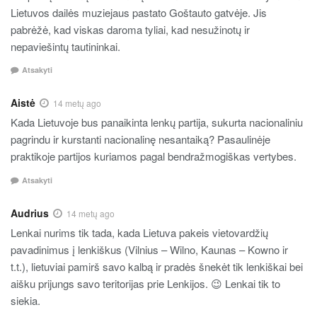
Lietuvos dailės muziejaus pastato Goštauto gatvėje. Jis
pabrėžė, kad viskas daroma tyliai, kad nesužinotų ir
nepaviešintų tautininkai.
Atsakyti
Aistė
14 metų ago
Kada Lietuvoje bus panaikinta lenkų partija, sukurta nacionaliniu
pagrindu ir kurstanti nacionalinę nesantaiką? Pasaulinėje
praktikoje partijos kuriamos pagal bendražmogiškas vertybes.
Atsakyti
Audrius
14 metų ago
Lenkai nurims tik tada, kada Lietuva pakeis vietovardžių
pavadinimus į lenkiškus (Vilnius – Wilno, Kaunas – Kowno ir
t.t.), lietuviai pamirš savo kalbą ir pradės šnekėt tik lenkiškai bei
aišku prijungs savo teritorijas prie Lenkijos. 😉 Lenkai tik to
siekia.