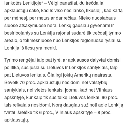
lankotės Lenkijoje“ – Vėlgi panašiai, du trečdaliai
apklaustųjų sakė, kad iš viso nesilanko, likusieji, kad kartą
per mėnesį, per metus ar dar rečiau. Nieko nuostabaus
šiuose atsakymuose nėra. Lenkų gausiau gyvenami ir
besiribojantys su Lenkija rajonai sudarė tik trečdalį tyrimo
arealo, o tolimesniuose nuo Lenkijos regionuose ryšiai su
Lenkija iš tiesų yra menki.
Tyrimo rengėjai taip pat tyrė, ar apklausos dalyviai domisi
politika, susijusia su Lietuvos ir Lenkijos santykiais, taip
pat Lietuvos lenkais. Čia irgi jokių Amerikų neatrasta.
Beveik 70 proc. apklaustųjų nesidomi nei valstybių
santykiais, nei vietos lenkais. Įdomu, kad net Vilniaus
apskrityje, kur kaip tik susitelkę Lietuvos lenkai, 60 proc.
tais reikalais nesidomi. Norą daugiau sužinoti apie Lenkiją
tvirtai išreiškė tik 6 proc., Vilniaus apskrityje – 8 proc.
apklaustųjų.