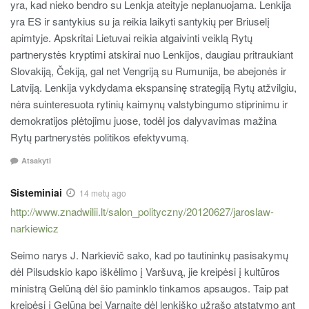
yra, kad nieko bendro su Lenkja ateityje neplanuojama. Lenkija
yra ES ir santykius su ja reikia laikyti santykių per Briuselį
apimtyje. Apskritai Lietuvai reikia atgaivinti veiklą Rytų
partnerystės kryptimi atskirai nuo Lenkijos, daugiau pritraukiant
Slovakiją, Čekiją, gal net Vengriją su Rumunija, be abejonės ir
Latviją. Lenkija vykdydama ekspansinę strategiją Rytų atžvilgiu,
nėra suinteresuota rytinių kaimynų valstybingumo stiprinimu ir
demokratijos plėtojimu juose, todėl jos dalyvavimas mažina
Rytų partnerystės politikos efektyvumą.
Atsakyti
Sisteminiai
14 metų ago
http://www.znadwilii.lt/salon_polityczny/20120627/jaroslaw-
narkiewicz
Seimo narys J. Narkievič sako, kad po tautininkų pasisakymų
dėl Pilsudskio kapo iškėlimo į Varšuvą, jie kreipėsi į kultūros
ministrą Gelūną dėl šio paminklo tinkamos apsaugos. Taip pat
kreipėsi į Gelūną bei Varnaitę dėl lenkiško užrašo atstatymo ant