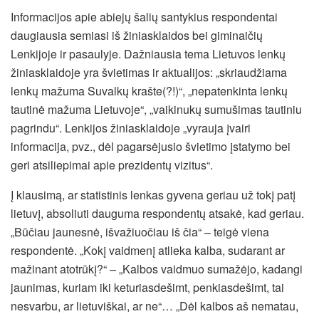
Informacijos apie abiejų šalių santykius respondentai
daugiausia semiasi iš žiniasklaidos bei giminaičių
Lenkijoje ir pasaulyje. Dažniausia tema Lietuvos lenkų
žiniasklaidoje yra švietimas ir aktualijos: „skriaudžiama
lenkų mažuma Suvalkų krašte(?!)“, „nepatenkinta lenkų
tautinė mažuma Lietuvoje“, „vaikinukų sumušimas tautiniu
pagrindu“. Lenkijos žiniasklaidoje „vyrauja įvairi
informacija, pvz., dėl pagarsėjusio švietimo įstatymo bei
geri atsiliepimai apie prezidentų vizitus“.
Į klausimą, ar statistinis lenkas gyvena geriau už tokį patį
lietuvį, absoliuti dauguma respondentų atsakė, kad geriau.
„Būčiau jaunesnė, išvažiuočiau iš čia“ – teigė viena
respondentė. „Kokį vaidmenį atlieka kalba, sudarant ar
mažinant atotrūkį?“ – „Kalbos vaidmuo sumažėjo, kadangi
jaunimas, kuriam iki keturiasdešimt, penkiasdešimt, tai
nesvarbu, ar lietuviškai, ar ne“… „Dėl kalbos aš nematau,