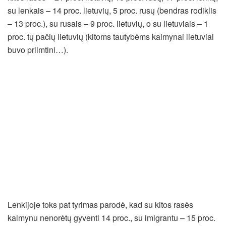
su lenkais – 14 proc. lietuvių, 5 proc. rusų (bendras rodiklis
– 13 proc.), su rusais – 9 proc. lietuvių, o su lietuviais – 1
proc. tų pačių lietuvių (kitoms tautybėms kaimynai lietuviai
buvo priimtini…).
Lenkijoje toks pat tyrimas parodė, kad su kitos rasės
kaimynu nenorėtų gyventi 14 proc., su imigrantu – 15 proc.