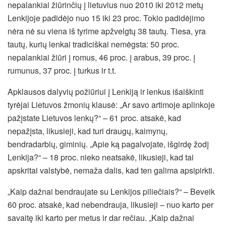
nepalankiai žiūrinčių į lietuvius nuo 2010 iki 2012 metų
Lenkijoje padidėjo nuo 15 iki 23 proc. Tokio padidėjimo
nėra nė su viena iš tyrime apžvelgtų 38 tautų. Tiesa, yra
tautų, kurių lenkai tradiciškai nemėgsta: 50 proc.
nepalankiai žiūri į romus, 46 proc. į arabus, 39 proc. į
rumunus, 37 proc. į turkus ir t.t.
Apklausos dalyvių požiūriui į Lenkiją ir lenkus išaiškinti
tyrėjai Lietuvos žmonių klausė: „Ar savo artimoje aplinkoje
pažįstate Lietuvos lenkų?“ – 61 proc. atsakė, kad
nepažįsta, likusieji, kad turi draugų, kaimynų,
bendradarbių, giminių. „Apie ką pagalvojate, išgirdę žodį
Lenkija?“ – 18 proc. nieko neatsakė, likusieji, kad tai
apskritai valstybė, nemaža dalis, kad ten galima apsipirkti.
„Kaip dažnai bendraujate su Lenkijos piliečiais?“ – Beveik
60 proc. atsakė, kad nebendrauja, likusieji – nuo karto per
savaitę iki karto per metus ir dar rečiau. „Kaip dažnai