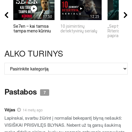
17:50
12:25
Se7en – kai tamsa
10 įsimintinų
„Septynių Ka
tampa meno kūriniu
detektyvinių serialų
Riteris" – kai
paprastumas
ALKO TURINYS
ALKO
TURINYS
Pastabos
7
Vėjas
14 metų ago
Lapinskai, svarbu žiūrint į normaliai bekepantį blyną nešaukti:
VISIŠKAI PRISVILĘS BLYNAS. Nebent už tą garsų šaukimą
moka didelius pinigus, kurių su esamais gabumais nepavyksta