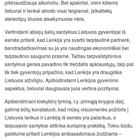
piktnaudžiauja alkoholiu. Bet apskritai, vieni kitiems
lietuviai ir lenkai atrodo visai teigiamai, įsikalbėtų
stereotipų šiuose atsakymuose nėra.
Vertindami abiejų šalių santykius Lietuvos gyventojai iš
esmės pritarė, kad Lenkija yra svarbi tarptautinė partnerė,
bendradarbiavimas su ja yra naudingas ekonomiškai bei
tarptautinio saugumo prasme. Tačiau tarpvalstybinius
santykius gerais pavadino tik trečdalis apklaustųjų, taip pat
tik tiek gyventojų pripažino, kad Lenkija yra draugiška
Lietuvos atžvilgiu. Apibūdindami Lenkijos gyvenimo
aspektus, lietuviai daugiausia juos vertina pozityviai.
Apibendrinant kiekybinį tyrimą, t.y. pirmąją knygos dalį,
galima būtų konstatuoti, kad mūsų visuomenės požiūris į
Lietuvos lenkus ir Lenkiją iš esmės yra palankus, o
tarpusavio santykiai atitinka europinę praktiką. Tokiu būdu,
galėtume pritarti Lenkijos ambasadoriaus žodžiams –