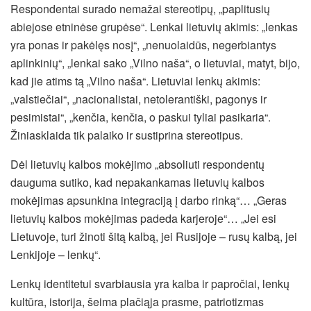
Respondentai surado nemažai stereotipų, „paplitusių
abiejose etninėse grupėse“. Lenkai lietuvių akimis: „lenkas
yra ponas ir pakėlęs nosį“, „nenuolaidūs, negerbiantys
aplinkinių“, „lenkai sako „Vilno naša“, o lietuviai, matyt, bijo,
kad jie atims tą „Vilno naša“. Lietuviai lenkų akimis:
„valstiečiai“, „nacionalistai, netolerantiški, pagonys ir
pesimistai“, „kenčia, kenčia, o paskui tyliai pasikaria“.
Žiniasklaida tik palaiko ir sustiprina stereotipus.
Dėl lietuvių kalbos mokėjimo „absoliuti respondentų
dauguma sutiko, kad nepakankamas lietuvių kalbos
mokėjimas apsunkina integraciją į darbo rinką“… „Geras
lietuvių kalbos mokėjimas padeda karjeroje“… „Jei esi
Lietuvoje, turi žinoti šitą kalbą, jei Rusijoje – rusų kalbą, jei
Lenkijoje – lenkų“.
Lenkų identitetui svarbiausia yra kalba ir papročiai, lenkų
kultūra, istorija, šeima plačiąja prasme, patriotizmas