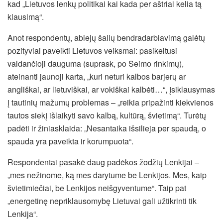
kad „Lietuvos lenkų politikai kai kada per aštriai kelia tą
klausimą“.
Anot respondentų, abiejų šalių bendradarbiavimą galėtų
pozityviai paveikti Lietuvos veiksmai: pasikeitusi
valdančioji dauguma (suprask, po Seimo rinkimų),
ateinanti jaunoji karta, „kuri neturi kalbos barjerų ar
angliškai, ar lietuviškai, ar vokiškai kalbėti…“, įsiklausymas
į tautinių mažumų problemas – „reikia pripažinti kiekvienos
tautos siekį išlaikyti savo kalbą, kultūrą, švietimą“. Turėtų
padėti ir žiniasklaida: „Nesantaika išsilieja per spaudą, o
spauda yra paveikta ir korumpuota“.
Respondentai pasakė daug padėkos žodžių Lenkijai –
„mes nežinome, ką mes darytume be Lenkijos. Mes, kaip
švietimiečiai, be Lenkijos neišgyventume“. Taip pat
„energetinę nepriklausomybę Lietuvai gali užtikrinti tik
Lenkija“.