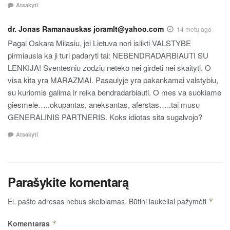
Atsakyti
dr. Jonas Ramanauskas joramlt@yahoo.com
14 metų ago
Pagal Oskara Milasiu, jei Lietuva nori islikti VALSTYBE
pirmiausia ka ji turi padaryti tai: NEBENDRADARBIAUTI SU
LENKIJA! Sventesniu zodziu neteko nei girdeti nei skaityti. O
visa kita yra MARAZMAI. Pasaulyje yra pakankamai valstybiu,
su kuriomis galima ir reika bendradarbiauti. O mes va suokiame
giesmele…..okupantas, aneksantas, aferstas…..tai musu
GENERALINIS PARTNERIS. Koks idiotas sita sugalvojo?
Atsakyti
Parašykite komentarą
El. pašto adresas nebus skelbiamas.
Būtini laukeliai pažymėti
*
Komentaras
*