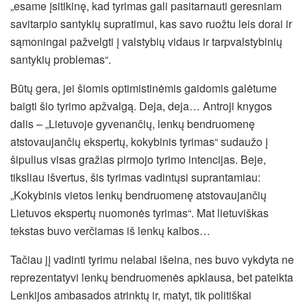
„esame įsitikinę, kad tyrimas gali pasitarnauti geresniam
savitarpio santykių supratimui, kas savo ruožtu leis dorai ir
sąmoningai pažvelgti į valstybių vidaus ir tarpvalstybinių
santykių problemas“.
Būtų gera, jei šiomis optimistinėmis gaidomis galėtume
baigti šio tyrimo apžvalgą. Deja, deja… Antroji knygos
dalis – „Lietuvoje gyvenančių, lenkų bendruomenę
atstovaujančių ekspertų, kokybinis tyrimas“ sudaužo į
šipulius visas gražias pirmojo tyrimo intencijas. Beje,
tiksliau išvertus, šis tyrimas vadintųsi suprantamiau:
„Kokybinis vietos lenkų bendruomenę atstovaujančių
Lietuvos ekspertų nuomonės tyrimas“. Mat lietuviškas
tekstas buvo verčiamas iš lenkų kalbos…
Tačiau jį vadinti tyrimu nelabai išeina, nes buvo vykdyta ne
reprezentatyvi lenkų bendruomenės apklausa, bet pateikta
Lenkijos ambasados atrinktų ir, matyt, tik politiškai