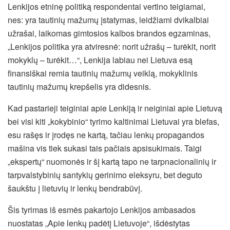
Lenkijos etninę politiką respondentai vertino teigiamai,
nes: yra tautinių mažumų įstatymas, leidžiami dvikalbiai
užrašai, laikomas gimtosios kalbos brandos egzaminas,
„Lenkijos politika yra atviresnė: norit užrašų – turėkit, norit
mokyklų – turėkit…“, Lenkija labiau nei Lietuva esą
finansiškai remia tautinių mažumų veiklą, mokyklinis
tautinių mažumų krepšelis yra didesnis.
Kad pastarieji teiginiai apie Lenkiją ir neiginiai apie Lietuvą
bei visi kiti „kokybinio“ tyrimo kaltinimai Lietuvai yra blefas,
esu rašęs ir įrodęs ne kartą, tačiau lenkų propagandos
mašina vis tiek sukasi tais pačiais apsisukimais. Taigi
„ekspertų“ nuomonės ir šį kartą tapo ne tarpnacionalinių ir
tarpvalstybinių santykių gerinimo eleksyru, bet deguto
šaukštu į lietuvių ir lenkų bendrabūvį.
Šis tyrimas iš esmės pakartojo Lenkijos ambasados
nuostatas „Apie lenkų padėtį Lietuvoje“, išdėstytas