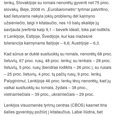
lenkų, Slovakijoje su romais nenorėtų gyventi net 75 proc.
slovakų. Beje, 2008 m. „Eurobarometro“ tyrimai patvirtino,
kad lietuviams nekyla jokių problemų dėl kaimyno
užsieniečio, taigi ir kitataučio, nes 10 balų skalėje jų
savijauta įvertinta kaip 9,1 – beveik ideali, toks pat rodiklis
ir Lenkijoje, Estijoje, Švedijoje, kur kas mažesnė
tolerancija kaimynams Italijoje – 6,6; Austrijoje – 6,3.
Kad sūnus ar duktė susituoktų su romais, nenorėtų 68 proc.
lietuvių, 67 proc. rusų, 48 proc. lenkų; su lenkais – 28 proc.
lietuvių, 5 proc. rusų (bendras rodiklis – 26 proc.), su rusais
– 25 proc. lietuvių, 4 proc. tų pačių rusų, 9 proc. lenkų.
Palyginimui, Lenkijoje 46 proc. lenkų tėvų nenorėtų, kad jų
vaikai susituoktų su romais, žydais – 38 proc.,
vietnamiečiais – 39 proc., ukrainiečiais – 29 proc.
Lenkijos visuomenės tyrimų centras (CBOS) kasmet tiria
šalies gyventojų požiūrį į kitataučius. Labai liūdna, bet