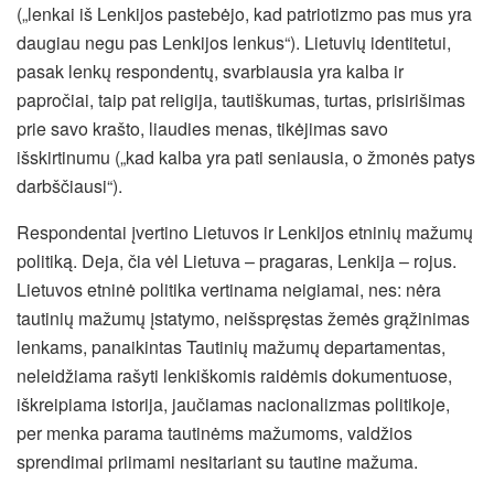
(„lenkai iš Lenkijos pastebėjo, kad patriotizmo pas mus yra
daugiau negu pas Lenkijos lenkus“). Lietuvių identitetui,
pasak lenkų respondentų, svarbiausia yra kalba ir
papročiai, taip pat religija, tautiškumas, turtas, prisirišimas
prie savo krašto, liaudies menas, tikėjimas savo
išskirtinumu („kad kalba yra pati seniausia, o žmonės patys
darbščiausi“).
Respondentai įvertino Lietuvos ir Lenkijos etninių mažumų
politiką. Deja, čia vėl Lietuva – pragaras, Lenkija – rojus.
Lietuvos etninė politika vertinama neigiamai, nes: nėra
tautinių mažumų įstatymo, neišspręstas žemės grąžinimas
lenkams, panaikintas Tautinių mažumų departamentas,
neleidžiama rašyti lenkiškomis raidėmis dokumentuose,
iškreipiama istorija, jaučiamas nacionalizmas politikoje,
per menka parama tautinėms mažumoms, valdžios
sprendimai priimami nesitariant su tautine mažuma.