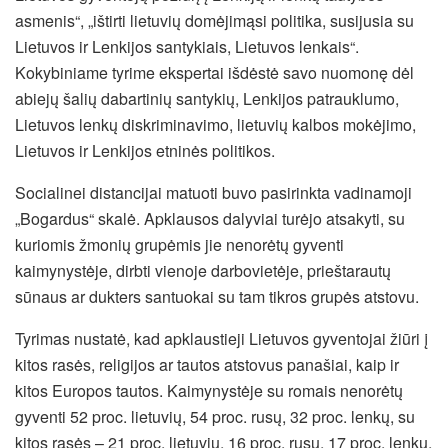
asmenis“, „ištirti lietuvių domėjimąsi politika, susijusia su
Lietuvos ir Lenkijos santykiais, Lietuvos lenkais“.
Kokybiniame tyrime ekspertai išdėstė savo nuomonę dėl
abiejų šalių dabartinių santykių, Lenkijos patrauklumo,
Lietuvos lenkų diskriminavimo, lietuvių kalbos mokėjimo,
Lietuvos ir Lenkijos etninės politikos.
Socialinei distancijai matuoti buvo pasirinkta vadinamoji
„Bogardus“ skalė. Apklausos dalyviai turėjo atsakyti, su
kuriomis žmonių grupėmis jie nenorėtų gyventi
kaimynystėje, dirbti vienoje darbovietėje, prieštarautų
sūnaus ar dukters santuokai su tam tikros grupės atstovu.
Tyrimas nustatė, kad apklaustieji Lietuvos gyventojai žiūri į
kitos rasės, religijos ar tautos atstovus panašiai, kaip ir
kitos Europos tautos. Kaimynystėje su romais nenorėtų
gyventi 52 proc. lietuvių, 54 proc. rusų, 32 proc. lenkų, su
kitos rasės – 21 proc. lietuvių, 16 proc. rusų, 17 proc. lenkų,