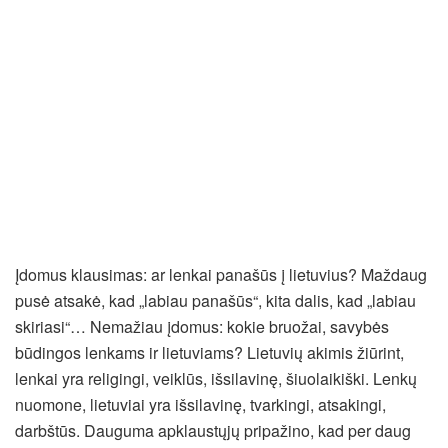
Įdomus klausimas: ar lenkai panašūs į lietuvius? Maždaug
pusė atsakė, kad „labiau panašūs“, kita dalis, kad „labiau
skiriasi“… Nemažiau įdomus: kokie bruožai, savybės
būdingos lenkams ir lietuviams? Lietuvių akimis žiūrint,
lenkai yra religingi, veiklūs, išsilavinę, šiuolaikiški. Lenkų
nuomone, lietuviai yra išsilavinę, tvarkingi, atsakingi,
darbštūs. Dauguma apklaustųjų pripažino, kad per daug