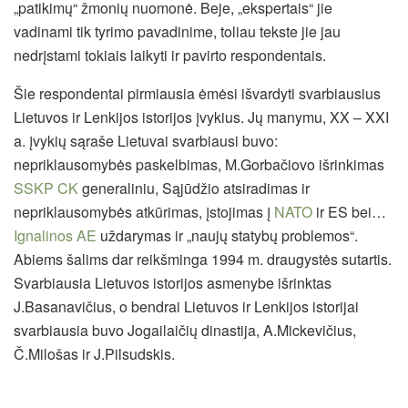
„patikimų“ žmonių nuomonė. Beje, „ekspertais“ jie
vadinami tik tyrimo pavadinime, toliau tekste jie jau
nedrįstami tokiais laikyti ir pavirto respondentais.
Šie respondentai pirmiausia ėmėsi išvardyti svarbiausius
Lietuvos ir Lenkijos istorijos įvykius. Jų manymu, XX – XXI
a. įvykių sąraše Lietuvai svarbiausi buvo:
nepriklausomybės paskelbimas, M.Gorbačiovo išrinkimas
SSKP CK
generaliniu, Sąjūdžio atsiradimas ir
nepriklausomybės atkūrimas, įstojimas į
NATO
ir ES bei…
Ignalinos AE
uždarymas ir „naujų statybų problemos“.
Abiems šalims dar reikšminga 1994 m. draugystės sutartis.
Svarbiausia Lietuvos istorijos asmenybe išrinktas
J.Basanavičius, o bendrai Lietuvos ir Lenkijos istorijai
svarbiausia buvo Jogailaičių dinastija, A.Mickevičius,
Č.Milošas ir J.Pilsudskis.