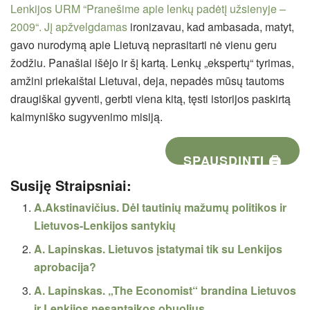
Lenkijos URM “Pranešime apie lenkų padėtį užsienyje –
2009“. Jį apžvelgdamas
ironizavau, kad ambasada, matyt,
gavo nurodymą apie Lietuvą neprasitarti nė vienu geru
žodžiu. Panašiai išėjo ir šį kartą. Lenkų „ekspertų“ tyrimas,
amžini priekaištai Lietuvai, deja, nepadės mūsų tautoms
draugiškai gyventi, gerbti viena kitą, tęsti istorijos paskirtą
kaimyniško sugyvenimo misiją.
SPAUSDINTI 🖨
Susiję Straipsniai:
A.Akstinavičius. Dėl tautinių mažumų politikos ir
Lietuvos-Lenkijos santykių
A. Lapinskas. Lietuvos įstatymai tik su Lenkijos
aprobacija?
A. Lapinskas. „The Economist“ brandina Lietuvos
ir Lenkijos nesantaikos obuolius