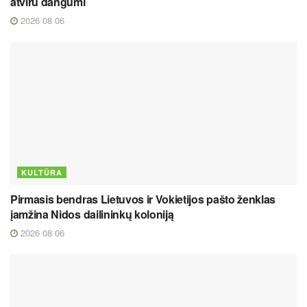
atviru dangumi
2026 08 06
KULTŪRA
Pirmasis bendras Lietuvos ir Vokietijos pašto ženklas
įamžina Nidos dailininkų koloniją
2026 08 06