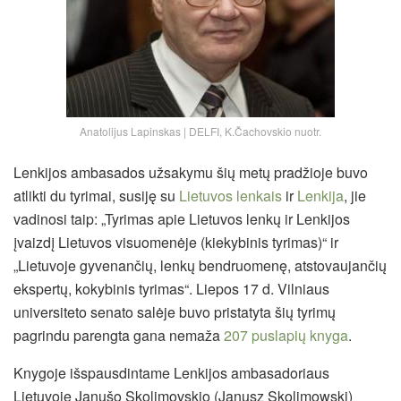
Anatolijus Lapinskas | DELFI, K.Čachovskio nuotr.
Lenkijos ambasados užsakymu šių metų pradžioje buvo
atlikti du tyrimai, susiję su
Lietuvos lenkais
ir
Lenkija
, jie
vadinosi taip: „Tyrimas apie Lietuvos lenkų ir Lenkijos
įvaizdį Lietuvos visuomenėje (kiekybinis tyrimas)“ ir
„Lietuvoje gyvenančių, lenkų bendruomenę, atstovaujančių
ekspertų, kokybinis tyrimas“. Liepos 17 d. Vilniaus
universiteto senato salėje buvo pristatyta šių tyrimų
pagrindu parengta gana nemaža
207 puslapių knyga
.
Knygoje išspausdintame Lenkijos ambasadoriaus
Lietuvoje Janušo Skolimovskio (Janusz Skolimowski)