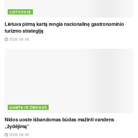
LIETUVOJE
Lietuva pirmą kartą rengia nacionalinę gastronominio
turizmo strategiją
2026 08 06
GAMTA IR ŽMOGUS
Nidos uoste išbandomas būdas mažinti vandens
„žydėjimą“
2026 08 06