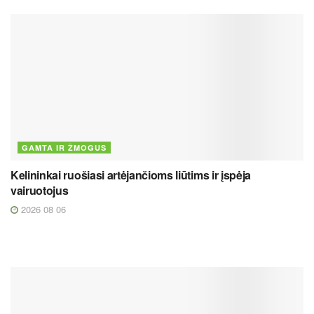
GAMTA IR ŽMOGUS
Kelininkai ruošiasi artėjančioms liūtims ir įspėja
vairuotojus
2026 08 06