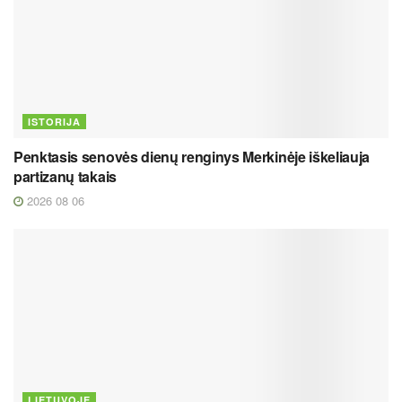
ISTORIJA
Penktasis senovės dienų renginys Merkinėje iškeliauja
partizanų takais
2026 08 06
LIETUVOJE