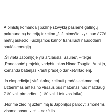
Alpinistų komanda į bazinę stovyklą pasiėmė galingų
pakraunamų baterijų ir ketina „šį šimtmečio įvykį nuo 3776
metrų aukščio Fudzijamos kalno“ transliuoti naudodami
saulės energiją.
„Ši vieta Japonijoje yra arčiausiai Saulės“, – teigė
„Panasonic“ projektų vadybininkas Hisao Tsugita. Anot jo,
komanda baterijas krauti pradėjo dar ketvirtadienį.
Jo ekspedicija į viršukalnę keliauti pradės sekmadienį.
Užtemimas ant kalno viršaus bus matomas nuo maždaug
7.30 val. pirmadienį (1.30 val. Lietuvos laiku).
„Norime žiedinį užtemimą iš Japonijos parodyti žmonėms
visame pasaulyje“, – sakė jis.