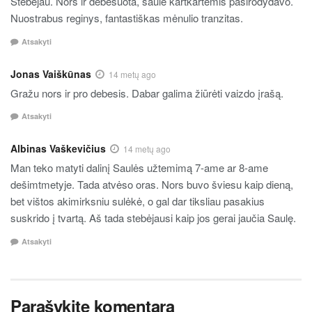
Stebėjau. Nors ir debesuota, saulė kartkartėmis pasirodydavo.
Nuostrabus reginys, fantastiškas mėnulio tranzitas.
Atsakyti
Jonas Vaiškūnas
14 metų ago
Gražu nors ir pro debesis. Dabar galima žiūrėti vaizdo įrašą.
Atsakyti
Albinas Vaškevičius
14 metų ago
Man teko matyti dalinį Saulės užtemimą 7-ame ar 8-ame
dešimtmetyje. Tada atvėso oras. Nors buvo šviesu kaip dieną,
bet vištos akimirksniu sulėkė, o gal dar tiksliau pasakius
suskrido į tvartą. Aš tada stebėjausi kaip jos gerai jaučia Saulę.
Atsakyti
Parašykite komentarą