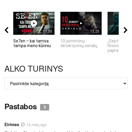
17:50
12:25
Se7en – kai tamsa
10 įsimintinų
„Septynių Ka
tampa meno kūriniu
detektyvinių serialų
Riteris" – kai
paprastumas
ALKO TURINYS
ALKO
TURINYS
Pastabos
3
Eirimas
14 metų ago