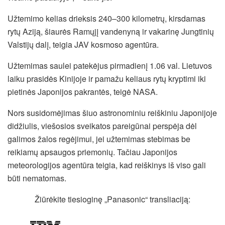
Užtemimo kelias drieksis 240–300 kilometrų, kirsdamas
rytų Aziją, šiaurės Ramųjį vandenyną ir vakarinę Jungtinių
Valstijų dalį, teigia JAV kosmoso agentūra.
Užtemimas saulei patekėjus pirmadienį 1.06 val. Lietuvos
laiku prasidės Kinijoje ir pamažu keliaus rytų kryptimi iki
pietinės Japonijos pakrantės, teigė NASA.
Nors susidomėjimas šiuo astronominiu reiškiniu Japonijoje
didžiulis, viešosios sveikatos pareigūnai perspėja dėl
galimos žalos regėjimui, jei užtemimas stebimas be
reikiamų apsaugos priemonių. Tačiau Japonijos
meteorologijos agentūra teigia, kad reiškinys iš viso gali
būti nematomas.
Žiūrėkite tiesioginę „Panasonic“ transliaciją: