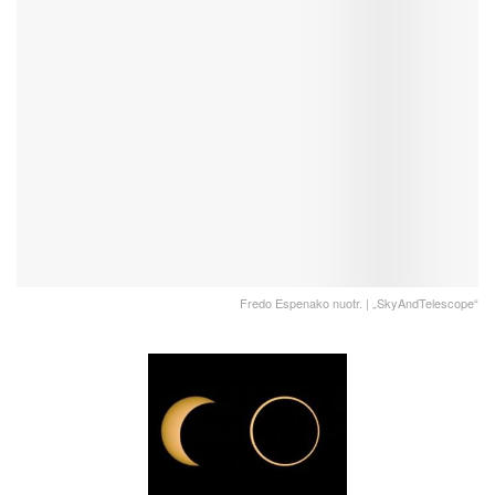
Fredo Espenako nuotr. | „SkyAndTelescope“