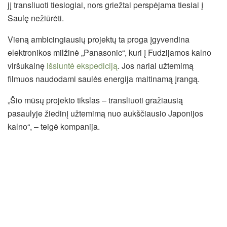
jį transliuoti tiesiogiai, nors griežtai perspėjama tiesiai į
Saulę nežiūrėti.
Vieną ambicingiausių projektų ta proga įgyvendina
elektronikos milžinė „Panasonic“, kuri į Fudzijamos kalno
viršukalnę
išsiuntė ekspediciją
. Jos nariai užtemimą
filmuos naudodami saulės energija maitinamą įrangą.
„Šio mūsų projekto tikslas – transliuoti gražiausią
pasaulyje žiedinį užtemimą nuo aukščiausio Japonijos
kalno“, – teigė kompanija.