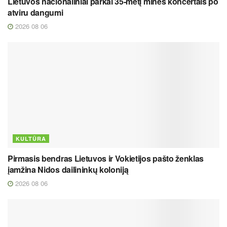
Lietuvos nacionaliniai parkai 35-metį minės koncertais po
atviru dangumi
2026 08 06
KULTŪRA
Pirmasis bendras Lietuvos ir Vokietijos pašto ženklas
įamžina Nidos dailininkų koloniją
2026 08 06