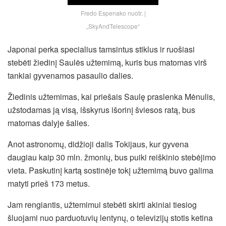
Fredo Espenako nuotr. |
„SkyAndTelescope“
Japonai perka specialius tamsintus stiklus ir ruošiasi
stebėti žiedinį Saulės užtemimą, kuris bus matomas virš
tankiai gyvenamos pasaulio dalies.
Žiedinis užtemimas, kai priešais Saulę praslenka Mėnulis,
užstodamas ją visą, išskyrus išorinį šviesos ratą, bus
matomas dalyje šalies.
Anot astronomų, didžioji dalis Tokijaus, kur gyvena
daugiau kaip 30 mln. žmonių, bus puiki reiškinio stebėjimo
vieta. Paskutinį kartą sostinėje tokį užtemimą buvo galima
matyti prieš 173 metus.
Jam rengiantis, užtemimui stebėti skirti akiniai tiesiog
šluojami nuo parduotuvių lentynų, o televizijų stotis ketina