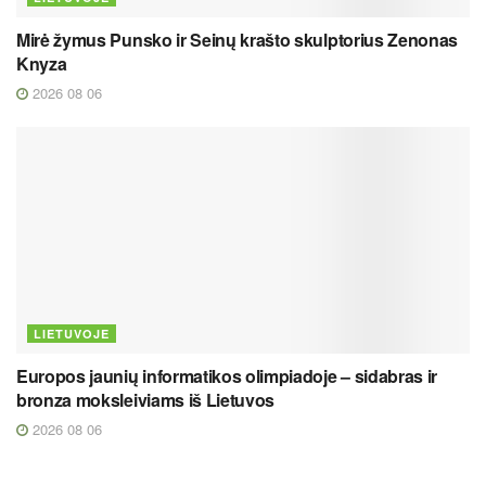
Mirė žymus Punsko ir Seinų krašto skulptorius Zenonas
Knyza
2026 08 06
LIETUVOJE
Europos jaunių informatikos olimpiadoje – sidabras ir
bronza moksleiviams iš Lietuvos
2026 08 06