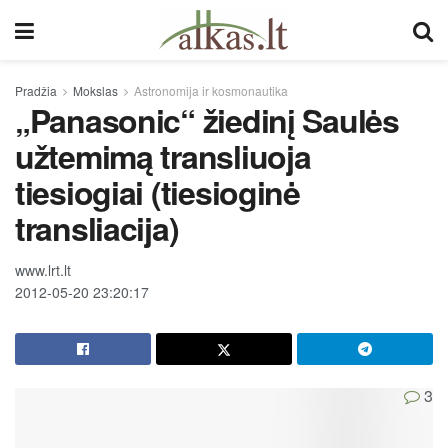
Pradžia
Mokslas
Astronomija ir kosmonautika
„Panasonic“ žiedinį Saulės
užtemimą transliuoja
tiesiogiai (tiesioginė
transliacija)
www.lrt.lt
2012-05-20 23:20:17
3