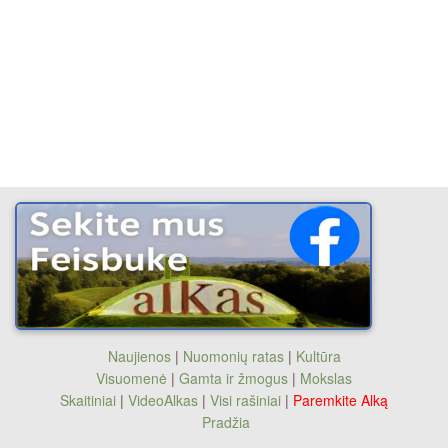
Naujienos
|
Nuomonių ratas
|
Kultūra
Visuomenė
|
Gamta ir žmogus
|
Mokslas
Skaitiniai
|
VideoAlkas
|
Visi rašiniai
|
Paremkite Alką
Pradžia