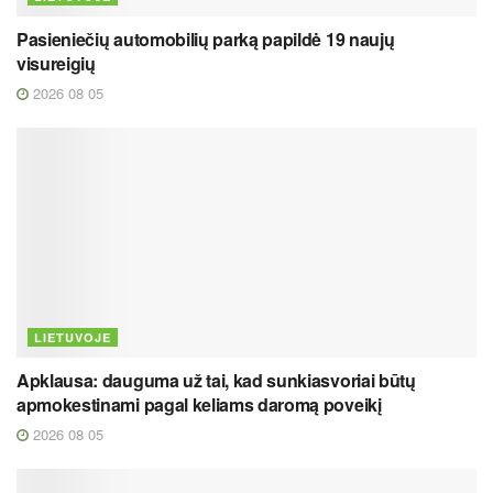
Pasieniečių automobilių parką papildė 19 naujų
visureigių
2026 08 05
LIETUVOJE
Apklausa: dauguma už tai, kad sunkiasvoriai būtų
apmokestinami pagal keliams daromą poveikį
2026 08 05