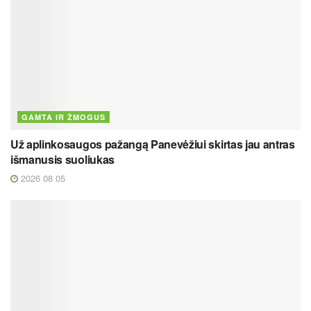
GAMTA IR ŽMOGUS
Už aplinkosaugos pažangą Panevėžiui skirtas jau antras
išmanusis suoliukas
2026 08 05