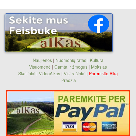
Naujienos
|
Nuomonių ratas
|
Kultūra
Visuomenė
|
Gamta ir žmogus
|
Mokslas
Skaitiniai
|
VideoAlkas
|
Visi rašiniai
|
Paremkite Alką
Pradžia