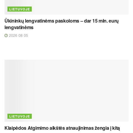
LIETUVOJE
Ūkininkų lengvatinėms paskoloms – dar 15 mln. eurų
lengvatinėms
2026 08 05
LIETUVOJE
Klaipėdos Atgimimo aikštės atnaujinimas žengia į kitą