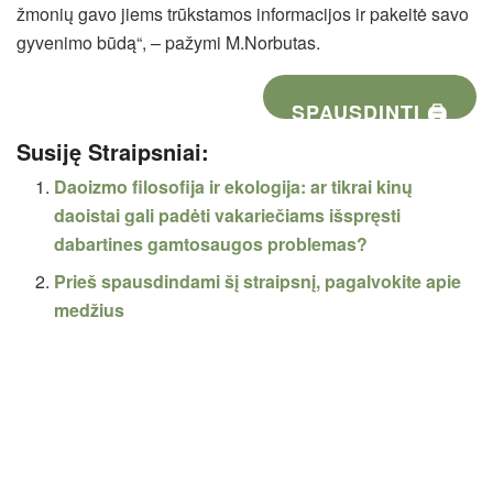
žmonių gavo jiems trūkstamos informacijos ir pakeitė savo
gyvenimo būdą“, – pažymi M.Norbutas.
SPAUSDINTI 🖨
Susiję Straipsniai:
Daoizmo filosofija ir ekologija: ar tikrai kinų
daoistai gali padėti vakariečiams išspręsti
dabartines gamtosaugos problemas?
Prieš spausdindami šį straipsnį, pagalvokite apie
medžius