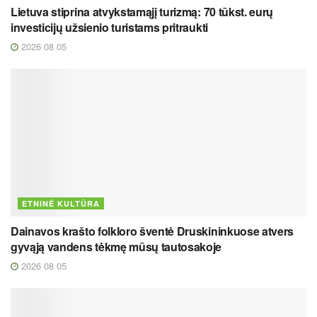
Lietuva stiprina atvykstamąjį turizmą: 70 tūkst. eurų
investicijų užsienio turistams pritraukti
2026 08 05
ETNINĖ KULTŪRA
Dainavos krašto folkloro šventė Druskininkuose atvers
gyvąją vandens tėkmę mūsų tautosakoje
2026 08 05