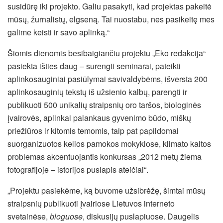
susidūrę iki projekto. Galiu pasakyti, kad projektas pakeitė
mūsų, žurnalistų, elgseną. Tai nuostabu, nes pasikeitę mes
galime keisti ir savo aplinką.“
Šiomis dienomis besibaigiančiu projektu „Eko redakcija“
pasiekta išties daug – surengti seminarai, pateikti
aplinkosauginiai pasiūlymai savivaldybėms, išversta 200
aplinkosauginių tekstų iš užsienio kalbų, parengti ir
publikuoti 500 unikalių straipsnių oro taršos, biologinės
įvairovės, aplinkai palankaus gyvenimo būdo, miškų
priežiūros ir kitomis temomis, taip pat papildomai
suorganizuotos kelios pamokos mokyklose, klimato kaitos
problemas akcentuojantis konkursas „2012 metų žiema
fotografijoje – istorijos puslapis ateičiai“.
„Projektu pasiekėme, ką buvome užsibrėžę, šimtai mūsų
straipsnių publikuoti įvairiose Lietuvos interneto
svetainėse,
bloguose
, diskusijų puslapiuose. Daugelis