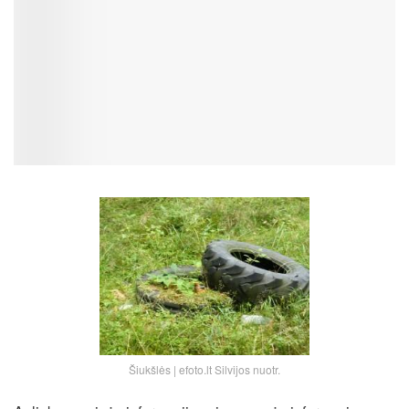
Šiukšlės | efoto.lt Silvijos nuotr.