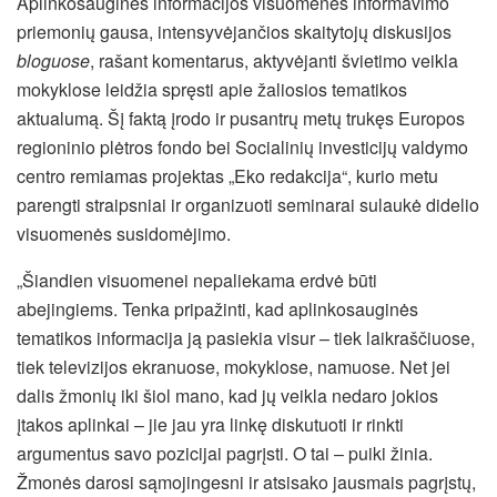
Aplinkosauginės informacijos visuomenės informavimo
priemonių gausa, intensyvėjančios skaitytojų diskusijos
bloguose
, rašant komentarus, aktyvėjanti švietimo veikla
mokyklose leidžia spręsti apie žaliosios tematikos
aktualumą. Šį faktą įrodo ir pusantrų metų trukęs Europos
regioninio plėtros fondo bei Socialinių investicijų valdymo
centro remiamas projektas „Eko redakcija“, kurio metu
parengti straipsniai ir organizuoti seminarai sulaukė didelio
visuomenės susidomėjimo.
„Šiandien visuomenei nepaliekama erdvė būti
abejingiems. Tenka pripažinti, kad aplinkosauginės
tematikos informacija ją pasiekia visur – tiek laikraščiuose,
tiek televizijos ekranuose, mokyklose, namuose.
Net jei
dalis žmonių iki šiol mano, kad jų veikla nedaro jokios
įtakos aplinkai – jie jau yra linkę diskutuoti ir rinkti
argumentus savo pozicijai pagrįsti. O tai – puiki žinia.
Žmonės darosi sąmojingesni ir atsisako jausmais pagrįstų,