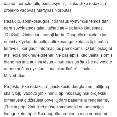
dažnai neracionalių pasisakymų“,– sako „Eko redakcija“
projekto vadovas Martynas Norbutas.
Pasak jo, aplinkosaugos ir darnaus vystymosi temos dar
nėra suvokiamos giliai, tačiau tai – tik laiko klausimas.
„Didžiulį užtaisą turi jaunoji karta. Daugelis mokytojų jau
ėmėsi aktyviau domėtis aplinkosauga; keletas jų ir mūsų
teiravosi, kur gauti informacijos pamokoms. O tai tiesiogiai
atsiliepia mokinių elgsenai. Ne paslaptis, kad vaikai šiomis
dienomis ima auklėti tėvus – numetusius šiukšlę ne vietoje
ar perkančius nykstantį tuną skardinėje“, – sako
M.Norbutas.
Projekto „Eko redakcija“, pasiekusio daugiau nei milijoną
skaitytojų, vadovo įsitikinimu, aplinkosauginiai projektai
pirmiausia didžiausią poveikį daro patiems jų rengėjams.
„Reikia pripažinti, kad mūsų komandos kompetencijos
išaugo keleriopai. Su daugeliu problemų mes nebuvome