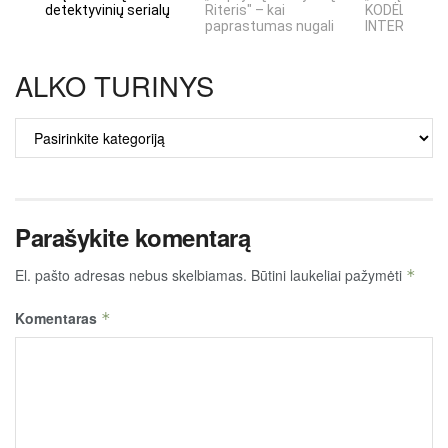
detektyvinių serialų
Riteris" – kai
KODĖL DIDŽIO
paprastumas nugali
INTERNETO N
ALKO TURINYS
ALKO
TURINYS
Parašykite komentarą
El. pašto adresas nebus skelbiamas.
Būtini laukeliai pažymėti
*
Komentaras
*