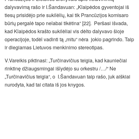
dalyvavimą rašo ir I.Šandavuan: „Klaipėdos gyventojai iš
tiesų prisidėjo prie sukilėlių, kai tik Prancūzijos komisaro
būrių pergalė tapo nelabai tikėtina“ [22]. Peršasi išvada,
kad Klaipėdos krašto sukilėliai vis dėlto dalyvavo šioje
operacijoje, todėl vadinti tą „mitu“ nėra jokio pagrindo. Taip
ir diegiamas Lietuvos menkinimo stereotipas.
V.Vareikis piktinasi: „Turčinavičius teigia, kad kauniečiai
rinktinę džiaugsmingai išlydėjo su orkestru /…/“ Ne
„Turčinavičius teigia“, o I.Šandavuan taip rašo, juk aiškiai
nurodyta, kad tai citata iš jos knygos.