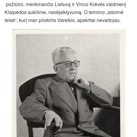
požiūrio, menkinančio Lietuvą ir Vinco Krėvės vaidmenį
Klaipėdos sukilime, neobjektyvumą. O termino „istorinė
teisė“, kurį man priskiria Vareikis, apskritai nevartojau.