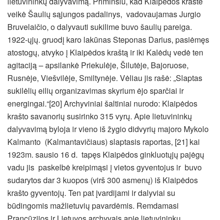
lietuvininkų dalyvavimą. Priminsiu, kad Klaipėdos krašte
veikė Šaulių sąjungos padalinys, vadovaujamas Jurgio
Bruvelaičio, o dalyvauti sukilime buvo šaulių pareiga.
1922-ųjų. gruodį karo lakūnas Steponas Darius, pasiėmęs
atostogų, atvyko į Klaipėdos kraštą ir iki Kalėdų vedė ten
agitaciją – apsilankė Priekulėje, Šilutėje, Bajoruose,
Rusnėje, Viešvilėje, Smiltynėje. Vėliau jis rašė: „Slaptas
sukilėlių eilių organizavimas skyrium ėjo sparčiai ir
energingai.“[20] Archyviniai šaltiniai nurodo: Klaipėdos
krašto savanorių susirinko 315 vyrų. Apie lietuvininkų
dalyvavimą byloja ir vieno iš žygio didvyrių majoro Mykolo
Kalmanto (Kalmantavičiaus) slaptasis raportas, [21] kai
1923m. sausio 16 d. tapęs Klaipėdos ginkluotųjų pajėgų
vadu jis paskelbė kreipimąsi į vietos gyventojus ir buvo
sudarytos dar 3 kuopos (virš 300 asmenų) iš Klaipėdos
krašto gyventojų. Ten pat įvardijami ir dalyviai su
būdingomis mažlietuvių pavardėmis. Remdamasi
Prancūzijos ir Lietuvos archyvais apie lietuvininkų