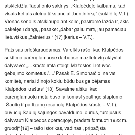
atskleidžia Tapulionio sakinys: „Klaipėdoje kalbama, kad
visais keliais ateina tūkstančiai „buntininkų“ (sukilėlių-V.T.).
Vienas senelis atsiklaupė ant kelio, pasirėmė lazda ir, akis
pakėlęs į dangų, pasakė: „dabar galiu mirti, jau pamačiau
lietuviškus „žalnierius “ [17] (karius – V.T.).
Pats sau prieštaraudamas, Vareikis rašo, kad Klaipėdos
sukilimo parengiamuose darbuose mažlietuvių aktyviai
dalyvavo: „…krašte imta steigti Mažosios Lietuvos
gebėjimo komitetus /…/ Pasak E. Simonaičio, ne visi
komitetų nariai žinojo kokiu būdu bus gelbėjamas
Klaipėdos kraštas“ [18]. Savaime aišku, kad
parengiamuoju metu buvo laikomasi ypatingo slaptumo.
„Šaulių ir partizanų (esančių Klaipėdos krašte – V.T.),
buvusių Šaulių sąjungos pavaldume, būrius, turėjusius
dalyvauti Klaipėdos operacijoje, pradėta formuoti 1922 m.
gruodį“ [19] – rašo istorikas, vadinasi, pripažįsta