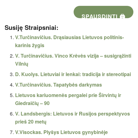
SPAUSDINTI 🖨
Susiję Straipsniai:
V.Turčinavičius. Drąsiausias Lietuvos politinis-
karinis žygis
V. Turčinavičius. Vinco Krėvės vizija – susigrąžinti
Vilnių
D. Kuolys. Lietuviai ir lenkai: tradicija ir stereotipai
V.Turčinavičius. Tapatybės darkymas
Lietuvos kariuomenės pergalei prie Širvintų ir
Giedraičių – 90
V. Landsbergis: Lietuvos ir Rusijos perspektyvos
prieš 20 metų
V.Visockas. Plyšys Lietuvos gynybinėje