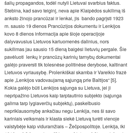
šalių propagandos, todėl nutyli Lietuvai svarbius faktus.
Stebina, kad savo teiginį, neva apie Klaipėdos sukilimą iš
anksto žinojo prancūzai ir lenkai, jis bando pagrįsti 1923
m. sausio 19 dienos Prancūzijos dokumentu ir Lenkijos
kovo 8 dienos informacija apie šioje operacijoje
dalyvavusius Lietuvos kariuomenės dalinius, nors
sukilimas jau sausio 15 dieną baigėsi lietuvių pergale. Šie
pavėluoti lenkų ir prancūzų karinių tarnybų dokumentai
galėjo praversti tik tolesnėse politinėse derybose, kaltinant
Lietuvos vyriausybę. Prolenkiškai skamba ir Vareikio frazė
apie „Lenkijos vadovaujamą sąjungą prie Baltijos“ [5].
Kokia galėjo būti Lenkijos sąjunga su Lietuva, jei ji
nepripažino Lietuvos kaip tarptautinio subjekto (sąjunga
galima tarp lygiaverčių subjektų), paskelbusio
nepriklausomybę anksčiau negu Lenkija, nes ši savo
kariniais veiksmais ir klasta siekė Lietuvą turėti vienoje
valstybėje kaip viduramžiais – Žečpospolitoje. Lenkija, iki