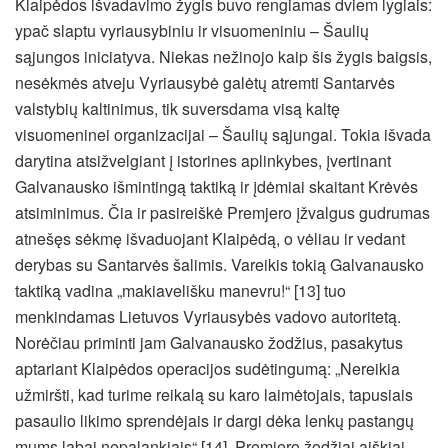
Klaipėdos išvadavimo žygis buvo rengiamas dviem lygiais:
ypač slaptu vyriausybiniu ir visuomeniniu – Šaulių
sąjungos iniciatyva. Niekas nežinojo kaip šis žygis baigsis,
nesėkmės atveju Vyriausybė galėtų atremti Santarvės
valstybių kaltinimus, tik suversdama visą kaltę
visuomeninei organizacijai – Šaulių sąjungai. Tokia išvada
darytina atsižvelgiant į istorines aplinkybes, įvertinant
Galvanausko išmintingą taktiką ir įdėmiai skaitant Krėvės
atsiminimus. Čia ir pasireiškė Premjero įžvalgus gudrumas
atnešęs sėkmę išvaduojant Klaipėdą, o vėliau ir vedant
derybas su Santarvės šalimis. Vareikis tokią Galvanausko
taktiką vadina „makiavelišku manevru!“ [13] tuo
menkindamas Lietuvos Vyriausybės vadovo autoritetą.
Norėčiau priminti jam Galvanausko žodžius, pasakytus
aptariant Klaipėdos operacijos sudėtingumą: „Nereikia
užmiršti, kad turime reikalą su karo laimėtojais, tapusiais
pasaulio likimo sprendėjais ir dargi dėka lenkų pastangų
mums labai nepalankiais“ [14]. Premjero žodžiai aiškiai