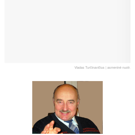
Vladas Turčinavičius | asmeninė nuotr.