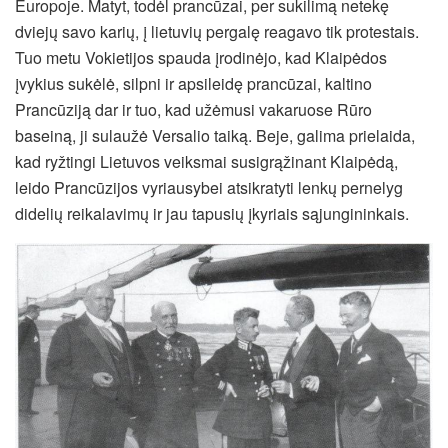
Europoje. Matyt, todėl prancūzai, per sukilimą netekę
dviejų savo karių, į lietuvių pergalę reagavo tik protestais.
Tuo metu Vokietijos spauda įrodinėjo, kad Klaipėdos
įvykius sukėlė, silpni ir apsileidę prancūzai, kaltino
Prancūziją dar ir tuo, kad užėmusi vakaruose Rūro
baseiną, ji sulaužė Versalio taiką. Beje, galima prielaida,
kad ryžtingi Lietuvos veiksmai susigrąžinant Klaipėdą,
leido Prancūzijos vyriausybei atsikratyti lenkų pernelyg
didelių reikalavimų ir jau tapusių įkyriais sąjungininkais.