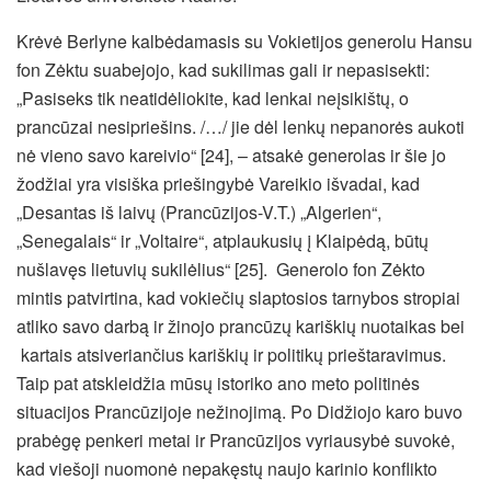
Krėvė Berlyne kalbėdamasis su Vokietijos generolu Hansu
fon Zėktu suabejojo, kad sukilimas gali ir nepasisekti:
„Pasiseks tik neatidėliokite, kad lenkai neįsikištų, o
prancūzai nesipriešins. /…/ jie dėl lenkų nepanorės aukoti
nė vieno savo kareivio“ [24], – atsakė generolas ir šie jo
žodžiai yra visiška priešingybė Vareikio išvadai, kad
„Desantas iš laivų (Prancūzijos-V.T.) „Algerien“,
„Senegalais“ ir „Voltaire“, atplaukusių į Klaipėdą, būtų
nušlavęs lietuvių sukilėlius“ [25]. Generolo fon Zėkto
mintis patvirtina, kad vokiečių slaptosios tarnybos stropiai
atliko savo darbą ir žinojo prancūzų kariškių nuotaikas bei
kartais atsiveriančius kariškių ir politikų prieštaravimus.
Taip pat atskleidžia mūsų istoriko ano meto politinės
situacijos Prancūzijoje nežinojimą. Po Didžiojo karo buvo
prabėgę penkeri metai ir Prancūzijos vyriausybė suvokė,
kad viešoji nuomonė nepakęstų naujo karinio konflikto