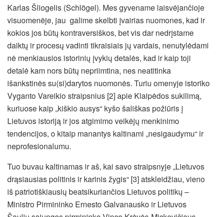
Karlas Šliogelis (Schlögel). Mes gyvename laisvėjančioje
visuomenėje, jau galime skelbti įvairias nuomones, kad ir
kokios jos būtų kontraversiškos, bet vis dar nedrįstame
daiktų ir procesų vadinti tikraisiais jų vardais, nenutylėdami
nė menkiausios istorinių įvykių detalės, kad ir kaip toji
detalė kam nors būtų nepriimtina, nes neatitinka
išankstinės su(si)darytos nuomonės. Turiu omenyje istoriko
Vyganto Vareikio straipsnius [2] apie Klaipėdos sukilimą,
kuriuose kaip „kiškio ausys“ kyšo šališkas požiūris į
Lietuvos istoriją ir jos atgimimo veikėjų menkinimo
tendencijos, o kitaip manantys kaltinami „nesigaudymu“ ir
neprofesionalumu.
Tuo buvau kaltinamas ir aš, kai savo straipsnyje „Lietuvos
drąsiausias politinis ir karinis žygis“ [3] atskleidžiau, vieno
iš patriotiškiausių beatsikuriančios Lietuvos politikų –
Ministro Pirmininko Ernesto Galvanausko ir Lietuvos
Šaulių sąjungos pirmininko Vinco Krėvės-Mickevičiaus