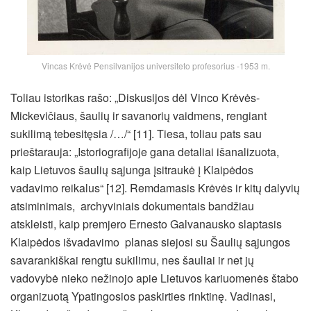
Vincas Krėvė Pensilvanijos universiteto profesorius -1953 m.
Toliau istorikas rašo: „Diskusijos dėl Vinco Krėvės-
Mickevičiaus, šaulių ir savanorių vaidmens, rengiant
sukilimą tebesitęsia /…/“ [11]. Tiesa, toliau pats sau
prieštarauja: „Istoriografijoje gana detaliai išanalizuota,
kaip Lietuvos šaulių sąjunga įsitraukė į Klaipėdos
vadavimo reikalus“ [12]. Remdamasis Krėvės ir kitų dalyvių
atsiminimais, archyviniais dokumentais bandžiau
atskleisti, kaip premjero Ernesto Galvanausko slaptasis
Klaipėdos išvadavimo planas siejosi su Šaulių sąjungos
savarankiškai rengtu sukilimu, nes šauliai ir net jų
vadovybė nieko nežinojo apie Lietuvos kariuomenės štabo
organizuotą Ypatingosios paskirties rinktinę. Vadinasi,