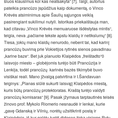
šiuos klausimus kol kas neatsakyta“ [7]. Taigi, autorius
pateikia prancūzo įspūdžius kaip dokumentą, o Vinco
Krėvės atsiminimus apie Šaulių sąjungos veiklą
pasirengiant sukilimui nutyli. Istorikas priekaištauja man,
kad citavau „Vinco Krėvės memuaruose išdėstytas mintis“,
teigia, neva „pačiame tekste apstu klaidų ir netikslumų“ [8].
Tiesa, jokių mano klaidų nenurodo, nebent tai, kad karinį
prancūzų buvimą prie Vokietijos rytinės sienos pavadinau
„karine baze“. Bet juk planuoto Klaipėdos „freištadto“0
laisvojo miesto – globėjomis turėjo būti Prancūzija ir
Lenkija, todėl prancūzų karinės bazės tikimybė buvo
visiškai reali. Mano įžvalgą patvirtina ir I.Šandavuan
teiginys: „Planas siūlė sukurti laisvąjį Klaipėdos miestą,
kuris būtų prancūzų protektoratas. Kraštą turėjo valdyti
prancūzų komisaras“ [9]. Pasak įžymaus tarptautinės teisės
žinovo prof. Mykolo Riomerio nesnaudė ir lenkai, kurie
„gavę Gdanską ir Vilnių, norėtų užsitikrinti postą ir
Klaipėdoje, iš kur galėtų turėti didesnę įtaką visiems Rytų