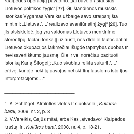
Klaipėdos operaciją pavadino: „tai buvo drąsiausias
Lietuvos politikos žygis“ [27]. Gi, šiandienos mūsiškis
istorikas Vygantas Vareikis užbaigė savo straipsnį šia
mintimi: „Lietuva /…/ realizavo avantiūristinį žygį“ [28]. Tuo
jis atsiskleidė, jog yra valdomas Lietuvos menkinimo
stereotipų, tačiau tenka jį užjausti, nes didelei tautos daliai
Lietuvos okupacijos laikmečiai išugdė tapatybės duobes ir
nevisavertiškumo jausmą. Čia ir vėl norėčiau pacituoti
istoriką Karlą Šliogelį: „Kuo skubiau reikia sukurti /…/
erdvę, kurioje nekiltų pavojus net skirtingiausioms istorijos
interpretacijoms…“
__________________________
1. K. Schlögel, Atminties vietos ir sluoksniai,
Kultūros
barai,
2009, nr. 2, p. 8
2. V.Vareikis, Gajūs mitai, arba Kas „atvadavo“ Klaipėdos
kraštą, in.
Kultūros barai
, 2008, nr. 4, p. 18-21.