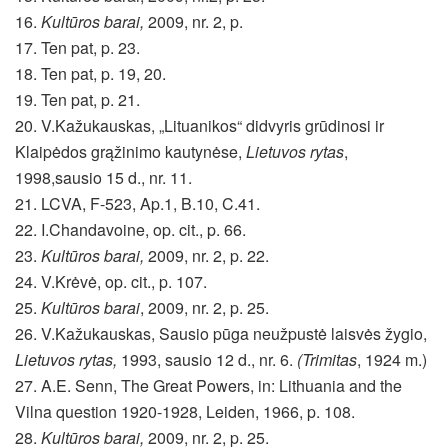
16.
Kultūros barai,
2009, nr. 2, p.
17. Ten pat, p. 23.
18. Ten pat, p. 19, 20.
19. Ten pat, p. 21.
20. V.Kažukauskas, „Lituanikos“ didvyris grūdinosi ir
Klaipėdos grąžinimo kautynėse,
Lietuvos rytas
,
1998,sausio 15 d., nr. 11.
21. LCVA, F-523, Ap.1, B.10, C.41.
22. I.Chandavoine, op. cit., p. 66.
23.
Kultūros barai,
2009, nr. 2, p. 22.
24. V.Krėvė, op. cit., p. 107.
25.
Kultūros barai
, 2009, nr. 2, p. 25.
26. V.Kažukauskas, Sausio pūga neužpustė laisvės žygio,
Lietuvos rytas,
1993, sausio 12 d., nr. 6.
(Trimitas
, 1924 m.)
27. A.E. Senn, The Great Powers, in: Lithuania and the
Vilna question 1920-1928, Leiden, 1966, p. 108.
28.
Kultūros barai,
2009, nr. 2, p. 25.