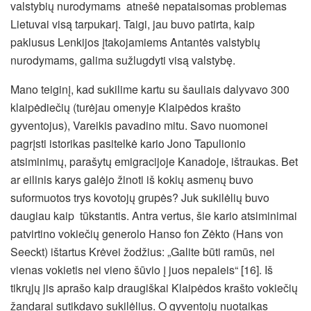
valstybių nurodymams atnešė nepataisomas problemas
Lietuvai visą tarpukarį. Taigi, jau buvo patirta, kaip
paklusus Lenkijos įtakojamiems Antantės valstybių
nurodymams, galima sužlugdyti visą valstybę.
Mano teiginį, kad sukilime kartu su šauliais dalyvavo 300
klaipėdiečių (turėjau omenyje Klaipėdos krašto
gyventojus), Vareikis pavadino mitu. Savo nuomonei
pagrįsti istorikas pasitelkė kario Jono Tapulionio
atsiminimų, parašytų emigracijoje Kanadoje, ištraukas. Bet
ar eilinis karys galėjo žinoti iš kokių asmenų buvo
suformuotos trys kovotojų grupės? Juk sukilėlių buvo
daugiau kaip tūkstantis. Antra vertus, šie kario atsiminimai
patvirtino vokiečių generolo Hanso fon Zėkto (Hans von
Seeckt) ištartus Krėvei žodžius: „Galite būti ramūs, nei
vienas vokietis nei vieno šūvio į juos nepaleis“ [16]. Iš
tikrųjų jis aprašo kaip draugiškai Klaipėdos krašto vokiečių
žandarai sutikdavo sukilėlius. O gyventojų nuotaikas