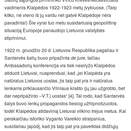
vaidmenis Klaipėdos 1922-1923 metų įvykiuose. (Tarp
kitko, nė vieno iš jų vardu net gatvė Klaipėdoje nėra
pavadinta!) Šie vyrai tuo metu susidariusią geopolitinę
situaciją Europoje panaudojo Lietuvos valstybės
stiprinimui.
1922 m. gruodžio 20 d. Lietuvos Respublika pagaliau ir
Santarvės šalių buvo pripažinta
de jure
, tačiau
Ambasadorių konferencija vis tiek nesiryžo Klaipėdos
atiduoti Lietuvai, nusprendusi, kad „jei Klaipėda yra
natūralus Lietuvos uostas, jis taip pat yra ir natūralus
lenkams priklausančio Vilniaus krašto (jų jau užgrobto, bet
dar nepripažinto –V.T.) uostas“ [4]. Tai rodo, kad Santarvės
šalys buvo lenkų propagandos tiesiog užhipnotizuotos,
todėl Klaipėdos atidavimą Lietuvai vilkino trejus metus. Kai
perskaičiau istoriko Vyganto Vareikio straipsnius,
susidariau įspūdį, kad jis taip pat yra paveiktas didžiųjų