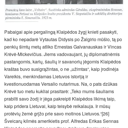
Pabaigai apie pergalingą Klaipėdos žygį knieti pasakyti,
kad ko nepadarė Vytautas Didysis po Žalgirio mūšio, tą po
penkių šimtų metų atliko Ernestas Galvanauskas ir Vincas
Krėvė-Mickevičius. Jiems vadovaujant, jų diplomatinėmis
pastangomis, karių, šaulių ir savanorių jėgomis Klaipėdos
kraštas buvo susigrąžintas, o ne „užimtas“, kaip įrodinėja
Vareikis, menkindamas Lietuvos istoriją ir
kvestionuodamas Versalio nutarimus. Na, o pats dzūkas
Krėvė tuo metu kukliai prasitarė: „Teko mums šauliams
prabilti savo žodį ir jėga pakreipti Klaipėdos likimą taip,
kaip pridera Lietuvai, kaip teisybė reikalauja. Ir mūsų
protėvių žemė grįžo prie savo motinos Lietuvos.“[26]
Šveicarų kilmės amerikietis prof. Alfredas Erikas Sennas