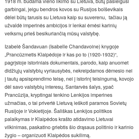
1918 m. būdama vieno likimo su Lietuva, būtų pasielgusi
garbingai, jeigu bendros kovos su Rusijos bolševikais
dėlei būtų tarusis su Lietuva kaip su suverenu, tačiau ją
užvaldė imperinės ambicijos ir lenkai ėmėsi karinių
veiksmų prieš besikuriančią mūsų valstybę.
Izabelė Šandavuan (Isabelle Chandavoine) knygoje
„Prancūzmetis Klaipėdoje ir kas po to (1920-1932)“,
pagrįstoje istoriniais dokumentais, parodo, kaip anuomet
didžiųjų valstybių vyriausybės, nekreipdamos dėmesio nei
į tautų apsisprendimo teisę, nei į istorinį teisingumą, kovojo
dėl savo valstybių interesų. Santarvės šalys, ypač
Prancūzija, kryptingai tenkino Lenkijos imperines
užmačias, o tai privertė Lietuvą ieškoti paramos Sovietų
Rusijoje ir Vokietijoje. Šališkas Lenkijos politikos
palaikymas ir Klaipėdos krašto atidavimo Lietuvai
vilkinimas, paskatino griebtis šio drąsaus politinio ir karinio
žygio – organizuoti Klaipėdos sukilimą.