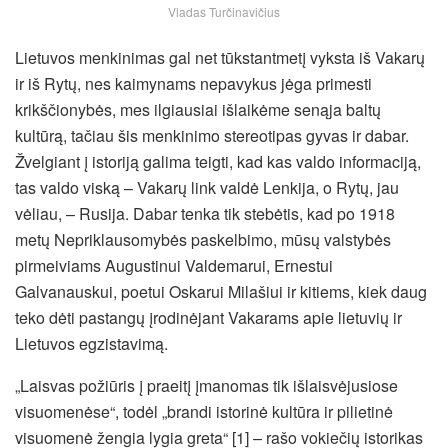
Vladas Turčinavičius
Lietuvos menkinimas gal net tūkstantmetį vyksta iš Vakarų
ir iš Rytų, nes kaimynams nepavykus jėga primesti
krikščionybės, mes ilgiausiai išlaikėme senąja baltų
kultūrą, tačiau šis menkinimo stereotipas gyvas ir dabar.
Žvelgiant į istoriją galima teigti, kad kas valdo informaciją,
tas valdo viską – Vakarų link valdė Lenkija, o Rytų, jau
vėliau, – Rusija. Dabar tenka tik stebėtis, kad po 1918
metų Nepriklausomybės paskelbimo, mūsų valstybės
pirmeiviams Augustinui Valdemarui, Ernestui
Galvanauskui, poetui Oskarui Milašiui ir kitiems, kiek daug
teko dėti pastangų įrodinėjant Vakarams apie lietuvių ir
Lietuvos egzistavimą.
„Laisvas požiūris į praeitį įmanomas tik išlaisvėjusiose
visuomenėse“, todėl „brandi istorinė kultūra ir pilietinė
visuomenė žengia lygia greta“ [1] – rašo vokiečių istorikas