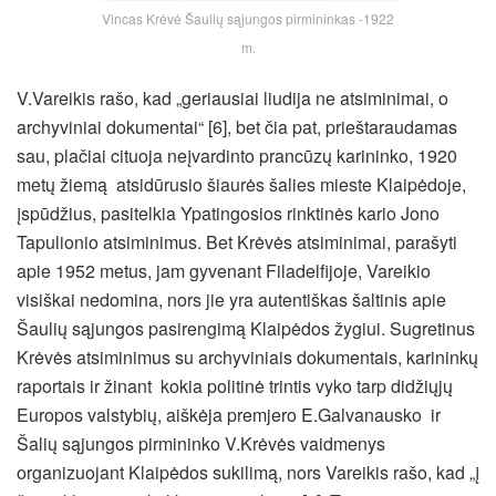
Vincas Krėvė Šaulių sąjungos pirmininkas -1922
m.
V.Vareikis rašo, kad „geriausiai liudija ne atsiminimai, o
archyviniai dokumentai“ [6], bet čia pat, prieštaraudamas
sau, plačiai cituoja neįvardinto prancūzų karininko, 1920
metų žiemą atsidūrusio šiaurės šalies mieste Klaipėdoje,
įspūdžius, pasitelkia Ypatingosios rinktinės kario Jono
Tapulionio atsiminimus. Bet Krėvės atsiminimai, parašyti
apie 1952 metus, jam gyvenant Filadelfijoje, Vareikio
visiškai nedomina, nors jie yra autentiškas šaltinis apie
Šaulių sąjungos pasirengimą Klaipėdos žygiui. Sugretinus
Krėvės atsiminimus su archyviniais dokumentais, karininkų
raportais ir žinant kokia politinė trintis vyko tarp didžiųjų
Europos valstybių, aiškėja premjero E.Galvanausko ir
Šalių sąjungos pirmininko V.Krėvės vaidmenys
organizuojant Klaipėdos sukilimą, nors Vareikis rašo, kad „į