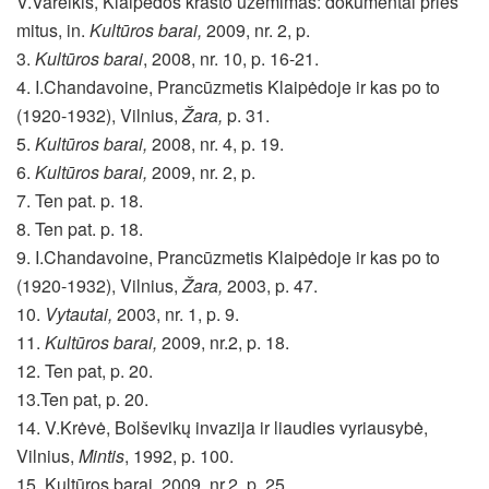
V.Vareikis, Klaipėdos krašto užėmimas: dokumentai prieš
mitus, in.
Kultūros barai,
2009, nr. 2, p.
3.
Kultūros barai
, 2008, nr. 10, p. 16-21.
4. I.Chandavoine, Prancūzmetis Klaipėdoje ir kas po to
(1920-1932), Vilnius,
Žara,
p. 31.
5.
Kultūros barai,
2008, nr. 4, p. 19.
6.
Kultūros barai,
2009, nr. 2, p.
7. Ten pat. p. 18.
8. Ten pat. p. 18.
9. I.Chandavoine, Prancūzmetis Klaipėdoje ir kas po to
(1920-1932), Vilnius,
Žara,
2003, p. 47.
10.
Vytautai,
2003, nr. 1, p. 9.
11.
Kultūros barai,
2009, nr.2, p. 18.
12. Ten pat, p. 20.
13.Ten pat, p. 20.
14. V.Krėvė, Bolševikų invazija ir liaudies vyriausybė,
Vilnius,
Mintis
, 1992, p. 100.
15. Kultūros barai, 2009, nr.2, p. 25.