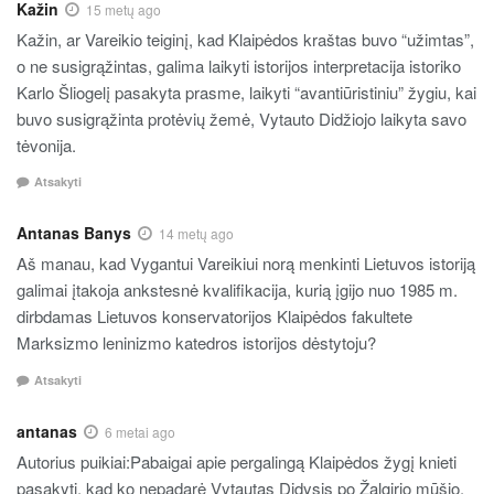
Kažin
15 metų ago
Kažin, ar Vareikio teiginį, kad Klaipėdos kraštas buvo “užimtas”,
o ne susigrąžintas, galima laikyti istorijos interpretacija istoriko
Karlo Šliogelį pasakyta prasme, laikyti “avantiūristiniu” žygiu, kai
buvo susigrąžinta protėvių žemė, Vytauto Didžiojo laikyta savo
tėvonija.
Atsakyti
Antanas Banys
14 metų ago
Aš manau, kad Vygantui Vareikiui norą menkinti Lietuvos istoriją
galimai įtakoja ankstesnė kvalifikacija, kurią įgijo nuo 1985 m.
dirbdamas Lietuvos konservatorijos Klaipėdos fakultete
Marksizmo leninizmo katedros istorijos dėstytoju?
Atsakyti
antanas
6 metai ago
Autorius puikiai:Pabaigai apie pergalingą Klaipėdos žygį knieti
pasakyti, kad ko nepadarė Vytautas Didysis po Žalgirio mūšio,