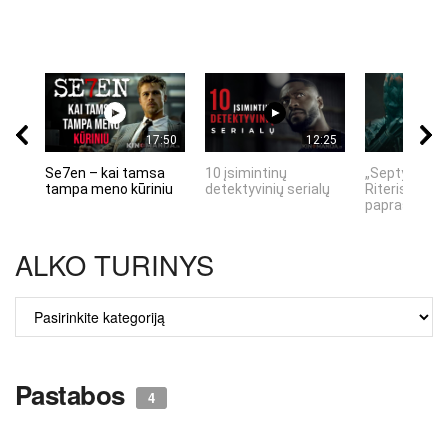
17:50
12:25
Se7en – kai tamsa
10 įsimintinų
„Septynių Ka
tampa meno kūriniu
detektyvinių serialų
Riteris" – kai
paprastumas
ALKO TURINYS
ALKO
TURINYS
Pastabos
4