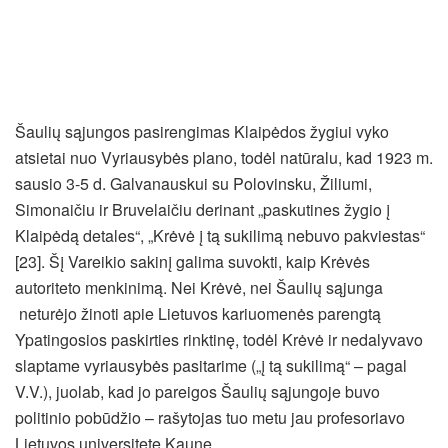
Šaulių sąjungos pasirengimas Klaipėdos žygiui vyko
atsietai nuo Vyriausybės plano, todėl natūralu, kad 1923 m.
sausio 3-5 d. Galvanauskui su Polovinsku, Žiliumi,
Simonaičiu ir Bruvelaičiu derinant „paskutines žygio į
Klaipėdą detales“, „Krėvė į tą sukilimą nebuvo pakviestas“
[23]. Šį Vareikio sakinį galima suvokti, kaip Krėvės
autoriteto menkinimą. Nei Krėvė, nei Šaulių sąjunga
neturėjo žinoti apie Lietuvos kariuomenės parengtą
Ypatingosios paskirties rinktinę, todėl Krėvė ir nedalyvavo
slaptame vyriausybės pasitarime („į tą sukilimą“ – pagal
V.V.), juolab, kad jo pareigos Šaulių sąjungoje buvo
politinio pobūdžio – rašytojas tuo metu jau profesoriavo
Lietuvos universitete Kaune.