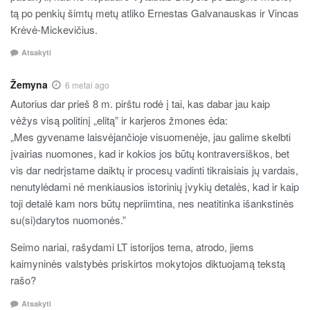
tą po penkių šimtų metų atliko Ernestas Galvanauskas ir Vincas
Krėvė-Mickevičius.
Atsakyti
Žemyna
6 metai ago
Autorius dar prieš 8 m. pirštu rodė į tai, kas dabar jau kaip
vėžys visą politinį „elitą” ir karjeros žmones ėda:
„Mes gyvename laisvėjančioje visuomenėje, jau galime skelbti
įvairias nuomones, kad ir kokios jos būtų kontraversiškos, bet
vis dar nedrįstame daiktų ir procesų vadinti tikraisiais jų vardais,
nenutylėdami nė menkiausios istorinių įvykių detalės, kad ir kaip
toji detalė kam nors būtų nepriimtina, nes neatitinka išankstinės
su(si)darytos nuomonės.”
Seimo nariai, rašydami LT istorijos tema, atrodo, jiems
kaimyninės valstybės priskirtos mokytojos diktuojamą tekstą
rašo?
Atsakyti