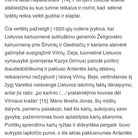
atskleidžia su kuo turime reikalus ir norint, kad sėkmė
lydėtų reikia veikti gudriai ir slaptai.
Čia vertėtų pažvelgti į 1920-ųjų rudens įvykius, kai
Lietuvos kariuomenė sutriuškino generolo Želigovskio
kariuomenę prie Širvintų ir Giedraičių ir kariams atsivėrė
galimybė susigrąžinti Vilnių. Deja, tuometinė Lietuvos
vyriausybė (premjeras Kazys Grinius) parodė politinį
šiaudadūšiškumą ir pakluso Antantės šalių atstovų
reikalavimui nežygiuoti į laisvą Vilnių. Beje, vertindamas šį
žygį Vareikis neišvengė Lietuvos istorinių faktų iškraipymo,
antai jis rašo: „po karinio /…/ pralaimėjimo kovose dėl
Vilniaus krašto“ [15]. Mano tėvelis Jonas, šių mūšių
dalyvis, pamenu pasakojo, kad šis karių, aukojusių savo
gyvybę, pažeminimas buvo aplaistytas karių ašaromis.
Politikų sprendimu karių ryžtas ir didvyriška pergalė buvo
sutrypta lapkričio purve, o šis aklas paklusnumas Antantės