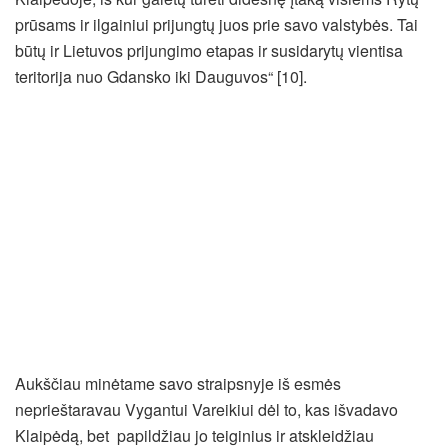
prūsams ir ilgainiui prijungtų juos prie savo valstybės. Tai
būtų ir Lietuvos prijungimo etapas ir susidarytų vientisa
teritorija nuo Gdansko iki Dauguvos“ [10].
Aukščiau minėtame savo straipsnyje iš esmės
neprieštaravau Vygantui Vareikiui dėl to, kas išvadavo
Klaipėdą, bet papildžiau jo teiginius ir atskleidžiau