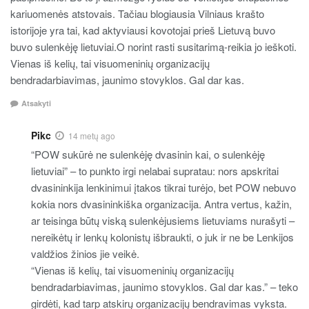
kariuomenės atstovais. Tačiau blogiausia Vilniaus krašto
istorijoje yra tai, kad aktyviausi kovotojai prieš Lietuvą buvo
buvo sulenkėję lietuviai.O norint rasti susitarimą-reikia jo ieškoti.
Vienas iš kelių, tai visuomeninių organizacijų
bendradarbiavimas, jaunimo stovyklos. Gal dar kas.
Atsakyti
Pikc
14 metų ago
“POW sukūrė ne sulenkėję dvasinin kai, o sulenkėję
lietuviai” – to punkto irgi nelabai supratau: nors apskritai
dvasininkija lenkinimui įtakos tikrai turėjo, bet POW nebuvo
kokia nors dvasininkiška organizacija. Antra vertus, kažin,
ar teisinga būtų viską sulenkėjusiems lietuviams nurašyti –
nereikėtų ir lenkų kolonistų išbraukti, o juk ir ne be Lenkijos
valdžios žinios jie veikė.
“Vienas iš kelių, tai visuomeninių organizacijų
bendradarbiavimas, jaunimo stovyklos. Gal dar kas.” – teko
girdėti, kad tarp atskirų organizacijų bendravimas vyksta.