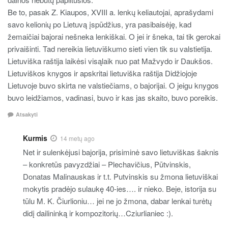
Be to, pasak Z. Kiaupos, XVIII a. lenkų keliautojai, aprašydami
savo kelionių po Lietuvą įspūdžius, yra pasibaisėję, kad
žemaičiai bajorai nešneka lenkiškai. O jei ir šneka, tai tik gerokai
privaišinti. Tad nereikia lietuviškumo sieti vien tik su valstietija.
Lietuviška raštija laikėsi visąlaik nuo pat Mažvydo ir Daukšos.
Lietuviškos knygos ir apskritai lietuviška raštija Didžiojoje
Lietuvoje buvo skirta ne valstiečiams, o bajorijai. O jeigu knygos
buvo leidžiamos, vadinasi, buvo ir kas jas skaito, buvo poreikis.
Atsakyti
Kurmis
14 metų ago
Net ir sulenkėjusi bajorija, prisiminė savo lietuviškas šaknis
– konkretūs pavyzdžiai – Plechavičius, Pūtvinskis,
Donatas Malinauskas ir t.t. Putvinskis su žmona lietuviškai
mokytis pradėjo sulaukę 40-ies…. ir nieko. Beje, istorija su
tūlu M. K. Čiurlioniu… jei ne jo žmona, dabar lenkai turėtų
didį dailininką ir kompozitorių…Cziurlianiec :).