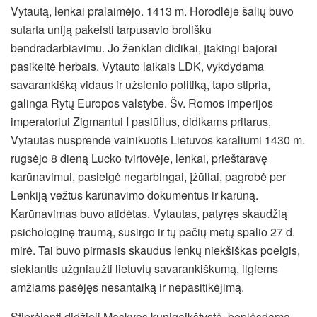
Vytautą, lenkai pralaimėjo. 1413 m. Horodlėje šalių buvo
sutarta uniją pakeisti tarpusavio brolišku
bendradarbiavimu. Jo ženklan didikai, įtakingi bajorai
pasikeitė herbais. Vytauto laikais LDK, vykdydama
savarankišką vidaus ir užsienio politiką, tapo stipria,
galinga Rytų Europos valstybe. Šv. Romos imperijos
imperatoriui Zigmantui I pasiūlius, didikams pritarus,
Vytautas nusprendė vainikuotis Lietuvos karaliumi 1430 m.
rugsėjo 8 dieną Lucko tvirtovėje, lenkai, prieštaravę
karūnavimui, pasielgė negarbingai, įžūliai, pagrobė per
Lenkiją vežtus karūnavimo dokumentus ir karūną.
Karūnavimas buvo atidėtas. Vytautas, patyręs skaudžią
psichologinę traumą, susirgo ir tų pačių metų spalio 27 d.
mirė. Tai buvo pirmasis skaudus lenkų niekšiškas poelgis,
siekiantis užgniaužti lietuvių savarankiškumą, ilgiems
amžiams pasėjęs nesantaiką ir nepasitikėjimą.
Stiprėjanti didžioji Maskvos kunigaikštystė, beplėsdama