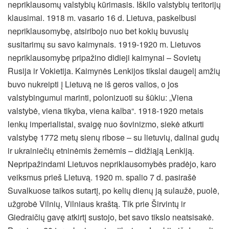
nepriklausomų valstybių kūrimasis. Iškilo valstybių teritorijų
klausimai. 1918 m. vasario 16 d. Lietuva, paskelbusi
nepriklausomybę, atsiribojo nuo bet kokių buvusių
susitarimų su savo kaimynais. 1919-1920 m. Lietuvos
nepriklausomybę pripažino didieji kaimynai – Sovietų
Rusija ir Vokietija. Kaimynės Lenkijos tikslai daugelį amžių
buvo nukreipti į Lietuvą ne iš geros valios, o jos
valstybingumui marinti, polonizuoti su šūkiu: „Viena
valstybė, viena tikyba, viena kalba“. 1918-1920 metais
lenkų imperialistai, svaigę nuo šovinizmo, siekė atkurti
valstybę 1772 metų sienų ribose – su lietuvių, dalinai gudų
ir ukrainiečių etninėmis žemėmis – didžiąją Lenkiją.
Nepripažindami Lietuvos nepriklausomybės pradėjo, karo
veiksmus prieš Lietuvą. 1920 m. spalio 7 d. pasirašė
Suvalkuose taikos sutartį, po kelių dienų ją sulaužė, puolė,
užgrobė Vilnių, Vilniaus kraštą. Tik prie Širvintų ir
Giedraičių gavę atkirtį sustojo, bet savo tikslo neatsisakė.