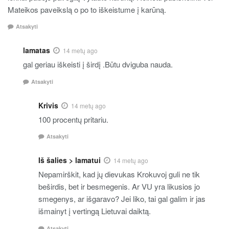
Mateikos paveikslą o po to iškeistume į karūną.
Atsakyti
lamatas
14 metų ago
gal geriau iškeisti į širdį .Būtu dviguba nauda.
Atsakyti
Krivis
14 metų ago
100 procentų pritariu.
Atsakyti
Iš šalies > lamatui
14 metų ago
Nepamirškit, kad jų dievukas Krokuvoj guli ne tik
beširdis, bet ir besmegenis. Ar VU yra likusios jo
smegenys, ar išgaravo? Jei liko, tai gal galim ir jas
išmainyt į vertingą Lietuvai daiktą.
Atsakyti