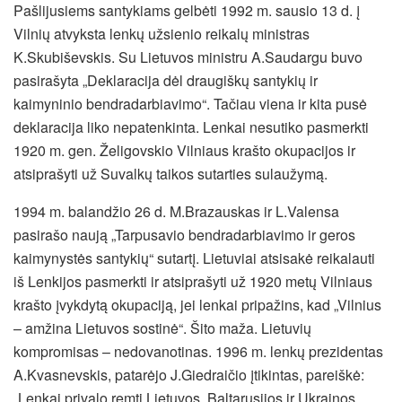
Pašlijusiems santykiams gelbėti 1992 m. sausio 13 d. į
Vilnių atvyksta lenkų užsienio reikalų ministras
K.Skubiševskis. Su Lietuvos ministru A.Saudargu buvo
pasirašyta „Deklaracija dėl draugiškų santykių ir
kaimyninio bendradarbiavimo“. Tačiau viena ir kita pusė
deklaracija liko nepatenkinta. Lenkai nesutiko pasmerkti
1920 m. gen. Želigovskio Vilniaus krašto okupacijos ir
atsiprašyti už Suvalkų taikos sutarties sulaužymą.
1994 m. balandžio 26 d. M.Brazauskas ir L.Valensa
pasirašo naują „Tarpusavio bendradarbiavimo ir geros
kaimynystės santykių“ sutartį. Lietuviai atsisakė reikalauti
iš Lenkijos pasmerkti ir atsiprašyti už 1920 metų Vilniaus
krašto įvykdytą okupaciją, jei lenkai pripažins, kad „Vilnius
– amžina Lietuvos sostinė“. Šito maža. Lietuvių
kompromisas – nedovanotinas. 1996 m. lenkų prezidentas
A.Kvasnevskis, patarėjo J.Giedraičio įtikintas, pareiškė:
„Lenkai privalo remti Lietuvos, Baltarusijos ir Ukrainos