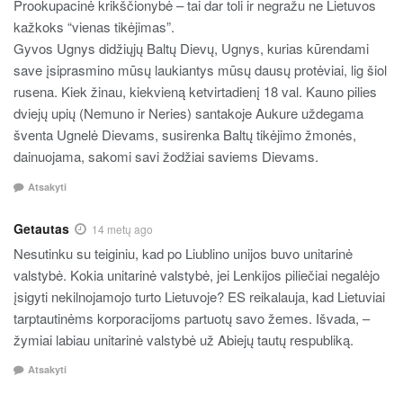
Prookupacinė krikščionybė – tai dar toli ir negražu ne Lietuvos
kažkoks “vienas tikėjimas”.
Gyvos Ugnys didžiųjų Baltų Dievų, Ugnys, kurias kūrendami
save įsiprasmino mūsų laukiantys mūsų dausų protėviai, lig šiol
rusena. Kiek žinau, kiekvieną ketvirtadienį 18 val. Kauno pilies
dviejų upių (Nemuno ir Neries) santakoje Aukure uždegama
šventa Ugnelė Dievams, susirenka Baltų tikėjimo žmonės,
dainuojama, sakomi savi žodžiai saviems Dievams.
Atsakyti
Getautas
14 metų ago
Nesutinku su teiginiu, kad po Liublino unijos buvo unitarinė
valstybė. Kokia unitarinė valstybė, jei Lenkijos piliečiai negalėjo
įsigyti nekilnojamojo turto Lietuvoje? ES reikalauja, kad Lietuviai
tarptautinėms korporacijoms partuotų savo žemes. Išvada, –
žymiai labiau unitarinė valstybė už Abiejų tautų respubliką.
Atsakyti