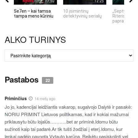
17:50
12:25
Se7en – kai tamsa
10 įsimintinų
„Septynių Ka
tampa meno kūriniu
detektyvinių serialų
Riteris" – kai
paprastumas
ALKO TURINYS
ALKO
TURINYS
Pastabos
22
Priminčius
14 metų ago
Jo jo, kadencijai leidžiantis vakarop, sugalvojo Dalytė ir pasakė:
NORIU PRIMINT Lietuvos politikamas, kad ir kokiai mažumai
priklausytu būtu lojalūs………..bet ar priminė.Idomu būtu
sužinoti kaip tai padarė.Ar tik tušti žodžiai į eterį.Idomu, kur
lenkai padėjo pavogtą Vytauto karūną. Reikėtu pasiskolinti vel