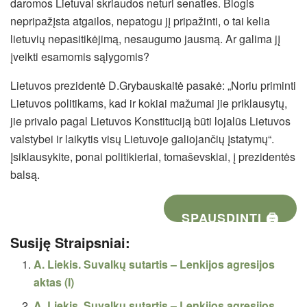
daromos Lietuvai skriaudos neturi senaties. Blogis
nepripažįsta atgailos, nepatogu jį pripažinti, o tai kelia
lietuvių nepasitikėjimą, nesaugumo jausmą. Ar galima jį
įveikti esamomis sąlygomis?
Lietuvos prezidentė D.Grybauskaitė pasakė: „Noriu priminti
Lietuvos politikams, kad ir kokiai mažumai jie priklausytų,
jie privalo pagal Lietuvos Konstituciją būti lojalūs Lietuvos
valstybei ir laikytis visų Lietuvoje galiojančių įstatymų“.
Įsiklausykite, ponai politikieriai, tomaševskiai, į prezidentės
balsą.
SPAUSDINTI 🖨
Susiję Straipsniai:
A. Liekis. Suvalkų sutartis – Lenkijos agresijos
aktas (I)
A. Liekis. Suvalkų sutartis – Lenkijos agresijos