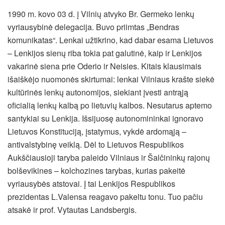
1990 m. kovo 03 d. į Vilnių atvyko Br. Germeko lenkų
vyriausybinė delegacija. Buvo priimtas „Bendras
komunikatas“. Lenkai užtikrino, kad dabar esama Lietuvos
– Lenkijos sienų riba tokia pat galutinė, kaip ir Lenkijos
vakarinė siena prie Oderio ir Neisies. Kitais klausimais
išaiškėjo nuomonės skirtumai: lenkai Vilniaus krašte siekė
kultūrinės lenkų autonomijos, siekiant įvesti antrąją
oficialią lenkų kalbą po lietuvių kalbos. Nesutarus aptemo
santykiai su Lenkija. Išsijuosę autonomininkai ignoravo
Lietuvos Konstituciją, įstatymus, vykdė ardomąją –
antivalstybinę veiklą. Dėl to Lietuvos Respublikos
Aukščiausioji taryba paleido Vilniaus ir Šalčininkų rajonų
bolševikines – kolchozines tarybas, kurias pakeitė
vyriausybės atstovai. Į tai Lenkijos Respublikos
prezidentas L.Valensa reagavo pakeltu tonu. Tuo pačiu
atsakė ir prof. Vytautas Landsbergis.