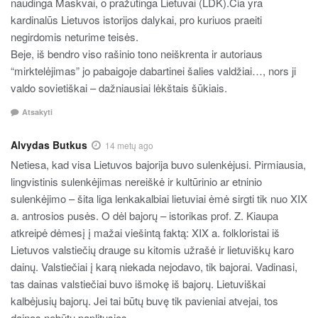
naudinga Maskvai, o pražūtinga Lietuvai (LDK).Čia yra
kardinalūs Lietuvos istorijos dalykai, pro kuriuos praeiti
negirdomis neturime teisės.
Beje, iš bendro viso rašinio tono neiškrenta ir autoriaus
“mirktelėjimas” jo pabaigoje dabartinei šalies valdžiai…, nors ji
valdo sovietiškai – dažniausiai lėkštais šūkiais.
Atsakyti
Alvydas Butkus
14 metų ago
Netiesa, kad visa Lietuvos bajorija buvo sulenkėjusi. Pirmiausia,
lingvistinis sulenkėjimas nereiškė ir kultūrinio ar etninio
sulenkėjimo – šita liga lenkakalbiai lietuviai ėmė sirgti tik nuo XIX
a. antrosios pusės. O dėl bajorų – istorikas prof. Z. Kiaupa
atkreipė dėmesį į mažai viešintą faktą: XIX a. folkloristai iš
Lietuvos valstiečių drauge su kitomis užrašė ir lietuviškų karo
dainų. Valstiečiai į karą niekada nejodavo, tik bajorai. Vadinasi,
tas dainas valstiečiai buvo išmokę iš bajorų. Lietuviškai
kalbėjusių bajorų. Jei tai būtų buvę tik pavieniai atvejai, tos
dainos nebūtų paplitusios.