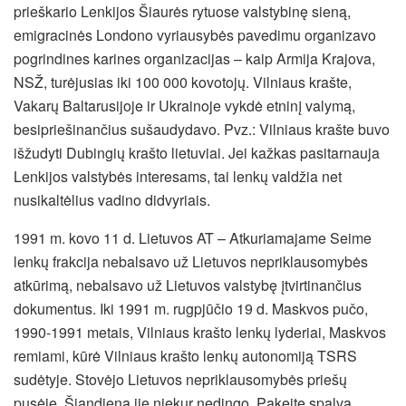
prieškario Lenkijos Šiaurės rytuose valstybinę sieną,
emigracinės Londono vyriausybės pavedimu organizavo
pogrindines karines organizacijas – kaip Armija Krajova,
NSŽ, turėjusias iki 100 000 kovotojų. Vilniaus krašte,
Vakarų Baltarusijoje ir Ukrainoje vykdė etninį valymą,
besipriešinančius sušaudydavo. Pvz.: Vilniaus krašte buvo
išžudyti Dubingių krašto lietuviai. Jei kažkas pasitarnauja
Lenkijos valstybės interesams, tai lenkų valdžia net
nusikaltėlius vadino didvyriais.
1991 m. kovo 11 d. Lietuvos AT – Atkuriamajame Seime
lenkų frakcija nebalsavo už Lietuvos nepriklausomybės
atkūrimą, nebalsavo už Lietuvos valstybę įtvirtinančius
dokumentus. Iki 1991 m. rugpjūčio 19 d. Maskvos pučo,
1990-1991 metais, Vilniaus krašto lenkų lyderiai, Maskvos
remiami, kūrė Vilniaus krašto lenkų autonomiją TSRS
sudėtyje. Stovėjo Lietuvos nepriklausomybės priešų
pusėje. Šiandieną jie niekur nedingo. Pakeitę spalvą,