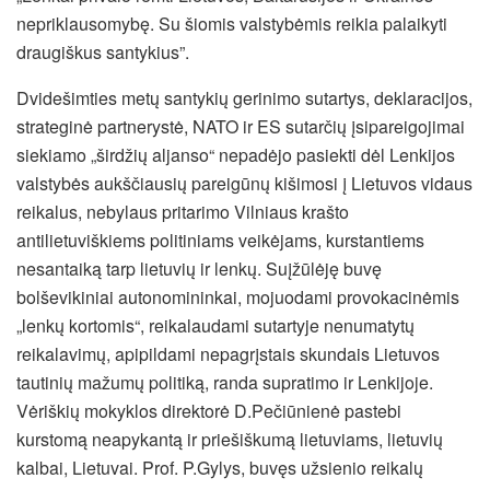
nepriklausomybę. Su šiomis valstybėmis reikia palaikyti
draugiškus santykius”.
Dvidešimties metų santykių gerinimo sutartys, deklaracijos,
strateginė partnerystė, NATO ir ES sutarčių įsipareigojimai
siekiamo „širdžių aljanso“ nepadėjo pasiekti dėl Lenkijos
valstybės aukščiausių pareigūnų kišimosi į Lietuvos vidaus
reikalus, nebylaus pritarimo Vilniaus krašto
antilietuviškiems politiniams veikėjams, kurstantiems
nesantaiką tarp lietuvių ir lenkų. Suįžūlėję buvę
bolševikiniai autonomininkai, mojuodami provokacinėmis
„lenkų kortomis“, reikalaudami sutartyje nenumatytų
reikalavimų, apipildami nepagrįstais skundais Lietuvos
tautinių mažumų politiką, randa supratimo ir Lenkijoje.
Vėriškių mokyklos direktorė D.Pečiūnienė pastebi
kurstomą neapykantą ir priešiškumą lietuviams, lietuvių
kalbai, Lietuvai. Prof. P.Gylys, buvęs užsienio reikalų