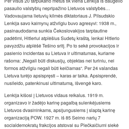
Per visus 20 tarpukario metus tik viena Lenkija iš daugelio
pasaulio valstybių nepripažino Lietuvos valstybės…
Vadovaujama lietuvių kilmės diktatoriaus J. Pilsudskio
Lenkija savo kaimynų atžvilgiu buvo agresyvi: 1938 m.,
pasinaudodama sunkia Čekoslovakijos tarptautine
padėtimi, Hitleriui atplėšius Sudetų kraštą, lenkai Hitlerio
pavyzdžiu atplėšė Tešino sritį. Po to sekė provokacijos ir
pasienio incidentas su Lietuva ir ultimatumas, kuriame
rašoma: „Negali būti diskusijų, objektas nei turiniu, nei
formos atžvilgiu negali būti keičiamas“. Per 24 valandas
Lietuva turėjo apsispręsti – karas ar taika. Apsisprendė,
nusileido, patenkinusi ultimatumą, išvengė karo.
Lenkija kišosi į Lietuvos vidaus reikalus. 1919 m.
organizavo ir žadėjo karinę pagalbą sulenkėjusiems
Lietuvos dvasininkams, apsijungusiems į slaptą karinę
organizaciją POW. 1927 m. iš 85 Seimo narių 7
socialdemokratų frakcijos atstovai su Plečkaičiumi siekė