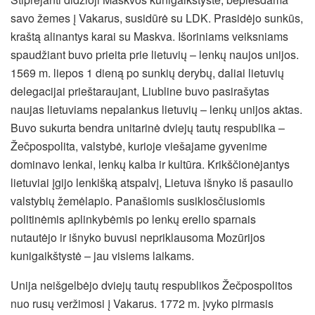
savo žemes į Vakarus, susidūrė su LDK. Prasidėjo sunkūs,
kraštą alinantys karai su Maskva. Išoriniams veiksniams
spaudžiant buvo prieita prie lietuvių – lenkų naujos unijos.
1569 m. liepos 1 dieną po sunkių derybų, daliai lietuvių
delegacijai prieštaraujant, Liubline buvo pasirašytas
naujas lietuviams nepalankus lietuvių – lenkų unijos aktas.
Buvo sukurta bendra unitarinė dviejų tautų respublika –
Žečpospolita, valstybė, kurioje viešajame gyvenime
dominavo lenkai, lenkų kalba ir kultūra. Krikščionėjantys
lietuviai įgijo lenkišką atspalvį, Lietuva išnyko iš pasaulio
valstybių žemėlapio. Panašiomis susiklosčiusiomis
politinėmis aplinkybėmis po lenkų erelio sparnais
nutautėjo ir išnyko buvusi nepriklausoma Mozūrijos
kunigaikštystė – jau visiems laikams.
Unija neišgelbėjo dviejų tautų respublikos Žečpospolitos
nuo rusų veržimosi į Vakarus. 1772 m. įvyko pirmasis