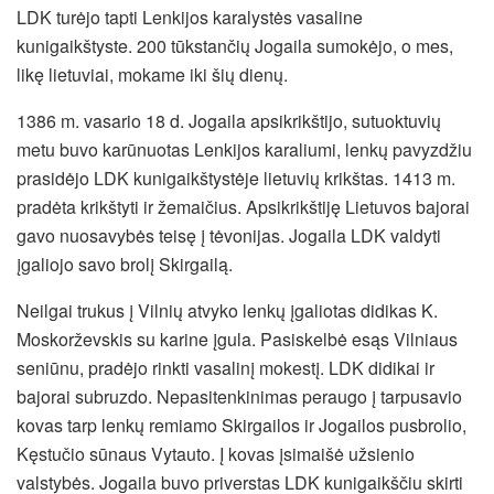
LDK turėjo tapti Lenkijos karalystės vasaline
kunigaikštyste. 200 tūkstančių Jogaila sumokėjo, o mes,
likę lietuviai, mokame iki šių dienų.
1386 m. vasario 18 d. Jogaila apsikrikštijo, sutuoktuvių
metu buvo karūnuotas Lenkijos karaliumi,
lenkų pavyzdžiu
prasidėjo LDK kunigaikštystėje lietuvių krikštas. 1413 m.
pradėta krikštyti ir žemaičius. Apsikrikštiję Lietuvos bajorai
gavo nuosavybės teisę į tėvonijas. Jogaila LDK valdyti
įgaliojo savo brolį Skirgailą.
Neilgai trukus į Vilnių atvyko lenkų įgaliotas didikas K.
Moskorževskis su karine įgula. Pasiskelbė esąs Vilniaus
seniūnu, pradėjo rinkti vasalinį mokestį. LDK didikai ir
bajorai subruzdo. Nepasitenkinimas peraugo į tarpusavio
kovas tarp lenkų remiamo Skirgailos ir Jogailos pusbrolio,
Kęstučio sūnaus Vytauto. Į kovas įsimaišė užsienio
valstybės. Jogaila buvo priverstas LDK kunigaikščiu skirti