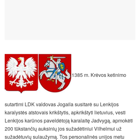
1385 m. Krėvos ketinimo
sutartimi LDK valdovas Jogaila susitarė su Lenkijos
karalystės atstovais krikštytis, apkrikštyti lietuvius, vesti
Lenkijos karūnos paveldėtoją karalaitę Jadvygą, apmokėti
200 tūkstančių auksinių jos sužadėtiniui Vilhelmui už
sužadėtuvių sulaužymą. Tos personalinės unijos metu