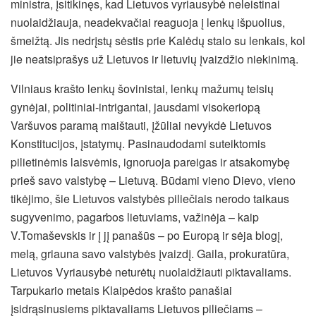
ministra, įsitikinęs, kad Lietuvos vyriausybė neleistinai
nuolaidžiauja, neadekvačiai reaguoja į lenkų išpuolius,
šmeižtą. Jis nedrįstų sėstis prie Kalėdų stalo su lenkais, kol
jie neatsiprašys už Lietuvos ir lietuvių įvaizdžio niekinimą.
Vilniaus krašto lenkų šovinistai, lenkų mažumų teisių
gynėjai, politiniai-intrigantai, jausdami visokeriopą
Varšuvos paramą maištauti, įžūliai nevykdė Lietuvos
Konstitucijos, įstatymų. Pasinaudodami suteiktomis
pilietinėmis laisvėmis, ignoruoja pareigas ir atsakomybę
prieš savo valstybę – Lietuvą. Būdami vieno Dievo, vieno
tikėjimo, šie Lietuvos valstybės piliečiais nerodo taikaus
sugyvenimo, pagarbos lietuviams, važinėja – kaip
V.Tomaševskis ir į jį panašūs – po Europą ir sėja blogį,
melą, griauna savo valstybės įvaizdį. Gaila, prokuratūra,
Lietuvos Vyriausybė neturėtų nuolaidžiauti piktavaliams.
Tarpukario metais Klaipėdos krašto panašiai
įsidrąsinusiems piktavaliams Lietuvos piliečiams –