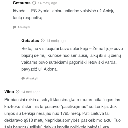
Getautas
14 metų ago
Išvada, – ES žymiai labiau unitarinė valstybė už Abiejų
tautų respubliką.
Atsakyti
Getautas
14 metų ago
Be to, ne visi bajorai buvo sulenkėję – Žemaitijoje buvo
bajorų šeimų, kuriose nuo seniausių laikų iki šių dienų
vaikams buvo suteikiami pagoniški lietuviški vardai,
pavyzdžiui, Aldona.
Atsakyti
Vilna
14 metų ago
Pirmiausiai reikia atsakyti klausimą,kam mums reikalingas tas
kažkoks išskirtinis tarpusavio “pasitikėjimas” su Lenkija. Juk
unijos su Lenkija nėra jau nuo 1795 metų. Pati Lietuva tai
deklaravo ą918 metų Nepriklausomybės paskelbimo aktu. Tuo
šaių bendrų (unijinių) dalykų istorija politikoje baigėsi, yra