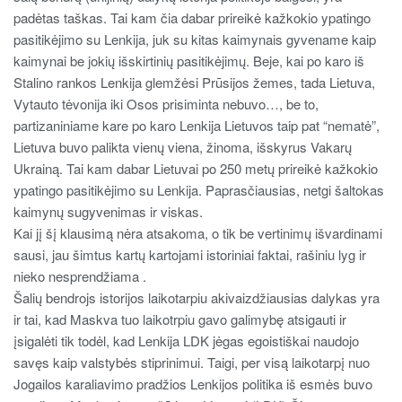
padėtas taškas. Tai kam čia dabar prireikė kažkokio ypatingo
pasitikėjimo su Lenkija, juk su kitas kaimynais gyvename kaip
kaimynai be jokių išskirtinių pasitikėjimų. Beje, kai po karo iš
Stalino rankos Lenkija glemžėsi Prūsijos žemes, tada Lietuva,
Vytauto tėvonija iki Osos prisiminta nebuvo…, be to,
partizaniniame kare po karo Lenkija Lietuvos taip pat “nematė”,
Lietuva buvo palikta vienų viena, žinoma, išskyrus Vakarų
Ukrainą. Tai kam dabar Lietuvai po 250 metų prireikė kažkokio
ypatingo pasitikėjimo su Lenkija. Paprasčiausias, netgi šaltokas
kaimynų sugyvenimas ir viskas.
Kai jį šį klausimą nėra atsakoma, o tik be vertinimų išvardinami
sausi, jau šimtus kartų kartojami istoriniai faktai, rašiniu lyg ir
nieko nesprendžiama .
Šalių bendrojs istorijos laikotarpiu akivaizdžiausias dalykas yra
ir tai, kad Maskva tuo laikotrpiu gavo galimybę atsigauti ir
įsigalėti tik todėl, kad Lenkija LDK jėgas egoistiškai naudojo
savęs kaip valstybės stiprinimui. Taigi, per visą laikotarpį nuo
Jogailos karaliavimo pradžios Lenkijos politika iš esmės buvo