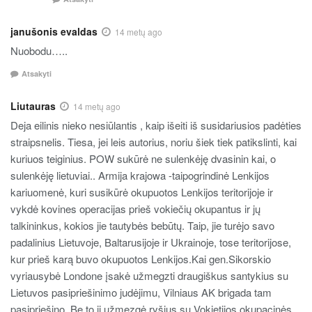
janušonis evaldas
14 metų ago
Nuobodu…..
Atsakyti
Liutauras
14 metų ago
Deja eilinis nieko nesiūlantis , kaip išeiti iš susidariusios padėties
straipsnelis. Tiesa, jei leis autorius, noriu šiek tiek patikslinti, kai
kuriuos teiginius. POW sukūrė ne sulenkėję dvasinin kai, o
sulenkėję lietuviai.. Armija krajowa -taipogrindinė Lenkijos
kariuomenė, kuri susikūrė okupuotos Lenkijos teritorijoje ir
vykdė kovines operacijas prieš vokiečių okupantus ir jų
talkininkus, kokios jie tautybės bebūtų. Taip, jie turėjo savo
padalinius Lietuvoje, Baltarusijoje ir Ukrainoje, tose teritorijose,
kur prieš karą buvo okupuotos Lenkijos.Kai gen.Sikorskio
vyriausybė Londone įsakė užmegzti draugiškus santykius su
Lietuvos pasipriešinimo judėjimu, Vilniaus AK brigada tam
pasipriešino. Be to ji užmezgė ryšius su Vokietijos okupacinės