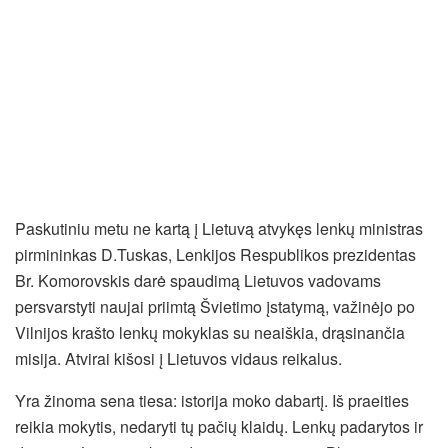
Paskutiniu metu ne kartą į Lietuvą atvykęs lenkų ministras
pirmininkas D.Tuskas, Lenkijos Respublikos prezidentas
Br. Komorovskis darė spaudimą Lietuvos vadovams
persvarstyti naujai priimtą Švietimo įstatymą, važinėjo po
Vilnijos krašto lenkų mokyklas su neaiškia, drąsinančia
misija. Atvirai kišosi į Lietuvos vidaus reikalus.
Yra žinoma sena tiesa: istorija moko dabartį. Iš praeities
reikia mokytis, nedaryti tų pačių klaidų. Lenkų padarytos ir