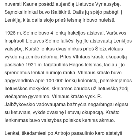
nuversti Kaune posėdžiaujančią Lietuvos Vyriausybę.
Sąmokslininkai buvo išaiškinti. Dalis jų spėjo pabėgti į
Lenkiją, kita dalis stojo prieš teismą ir buvo nuteisti.
1926 m. Seime buvo 4 lenkų frakcijos atstovai. Varšuvos
inspiruoti Lietuvos Seime laikėsi lyg jie atstovautų Lenkijos
valstybę. Kurstė lenkus dvasininkus prieš Šleževičiaus
vykdomą žemės reformą. Prieš Vilniaus krašto okupaciją
pasisakė 1931 m. tarptautinis Hagos teismas, tačiau į jo
sprendimus lenkai numojo ranka. Vilniaus krašte buvo
apgyvendinta apie 100 000 lenkų kolonistų, persekiojamos
lietuviškos mokyklos, skiriamos baudos už lietuvišką žodį
viešajame gyvenime. Vilniaus krašto vysk. R.
Jalbžykovskio vadovaujama bažnyčia negarbingai elgėsi
su lietuviais, vykdė dvasinę lietuvių okupaciją. Krašto
lenkinimas buvo valstybės politikos kertinis akmuo.
Lenkai, tikėdamiesi po Antrojo pasaulinio karo atstatyti