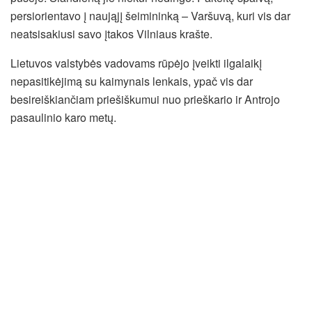
persiorientavo į naująjį šeimininką – Varšuvą, kuri vis dar
neatsisakiusi savo įtakos Vilniaus krašte.
Lietuvos valstybės vadovams rūpėjo įveikti ilgalaikį
nepasitikėjimą su kaimynais lenkais, ypač vis dar
besireiškiančiam priešiškumui nuo prieškario ir Antrojo
pasaulinio karo metų.