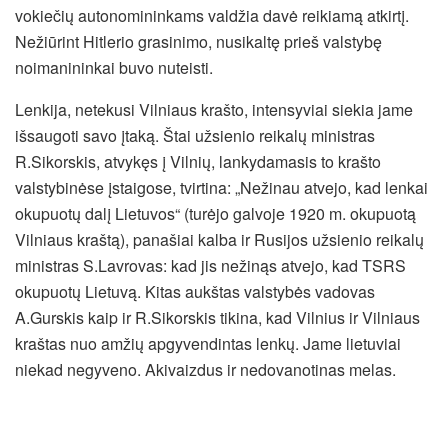
vokiečių autonomininkams valdžia davė reikiamą atkirtį.
Nežiūrint Hitlerio grasinimo, nusikaltę prieš valstybę
noimanininkai buvo nuteisti.
Lenkija, netekusi Vilniaus krašto, intensyviai siekia jame
išsaugoti savo įtaką. Štai užsienio reikalų ministras
R.Sikorskis, atvykęs į Vilnių, lankydamasis to krašto
valstybinėse įstaigose, tvirtina: „Nežinau atvejo, kad lenkai
okupuotų dalį Lietuvos“ (turėjo galvoje 1920 m. okupuotą
Vilniaus kraštą), panašiai kalba ir Rusijos užsienio reikalų
ministras S.Lavrovas: kad jis nežinąs atvejo, kad TSRS
okupuotų Lietuvą. Kitas aukštas valstybės vadovas
A.Gurskis kaip ir R.Sikorskis tikina, kad Vilnius ir Vilniaus
kraštas nuo amžių apgyvendintas lenkų. Jame lietuviai
niekad negyveno. Akivaizdus ir nedovanotinas melas.