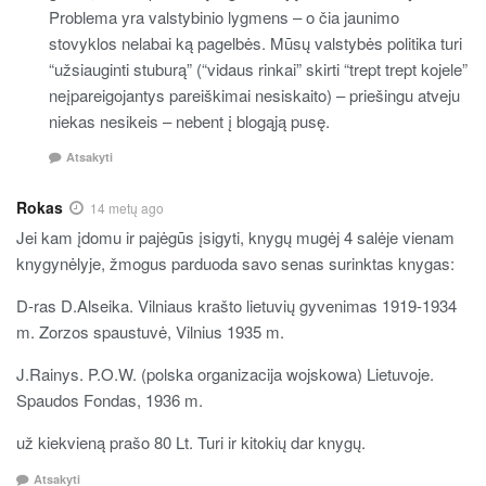
Problema yra valstybinio lygmens – o čia jaunimo
stovyklos nelabai ką pagelbės. Mūsų valstybės politika turi
“užsiauginti stuburą” (“vidaus rinkai” skirti “trept trept kojele”
neįpareigojantys pareiškimai nesiskaito) – priešingu atveju
niekas nesikeis – nebent į blogąją pusę.
Atsakyti
Rokas
14 metų ago
Jei kam įdomu ir pajėgūs įsigyti, knygų mugėj 4 salėje vienam
knygynėlyje, žmogus parduoda savo senas surinktas knygas:
D-ras D.Alseika. Vilniaus krašto lietuvių gyvenimas 1919-1934
m. Zorzos spaustuvė, Vilnius 1935 m.
J.Rainys. P.O.W. (polska organizacija wojskowa) Lietuvoje.
Spaudos Fondas, 1936 m.
už kiekvieną prašo 80 Lt. Turi ir kitokių dar knygų.
Atsakyti