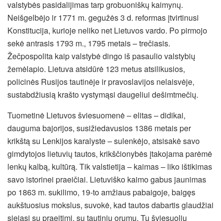
valstybės pasidalijimas tarp grobuoniškų kaimynų.
Neišgelbėjo ir 1771 m. gegužės 3 d. reformas įtvirtinusi
Konstitucija, kurioje neliko net Lietuvos vardo. Po pirmojo
sekė antrasis 1793 m., 1795 metais – trečiasis.
Žečpospolita kaip valstybė dingo iš pasaulio valstybių
žemėlapio. Lietuva atsidūrė 123 metus atsilikusios,
policinės Rusijos tautinėje ir pravoslavijos nelaisvėje,
sustabdžiusią krašto vystymąsi daugeliui dešimtmečių.
Tuometinė Lietuvos šviesuomenė – elitas – didikai,
dauguma bajorijos, susižiedavusios 1386 metais per
krikštą su Lenkijos karalyste – sulenkėjo, atsisakė savo
gimdytojos lietuvių tautos, krikščionybės įtakojama parėmė
lenkų kalbą, kultūrą. Tik valstietija – kaimas – liko ištikimas
savo istorinei praeičiai. Lietuviško kaimo gabus jaunimas
po 1863 m. sukilimo, 19-to amžiaus pabaigoje, baigęs
aukštuosius mokslus, suvokė, kad tautos dabartis glaudžiai
siejasi su praeitimi, su tautiniu orumu. Tų šviesuolių