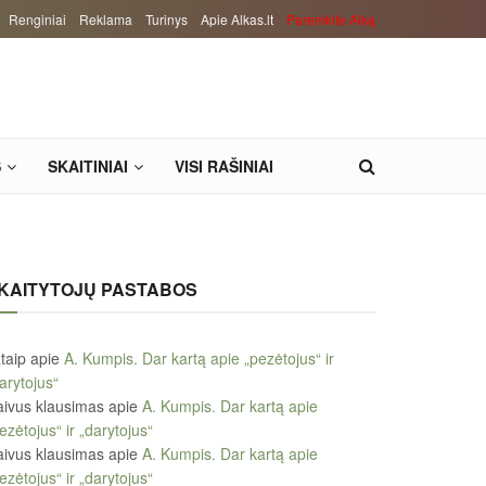
Renginiai
Reklama
Turinys
Apie Alkas.lt
Paremkite Alką
S
SKAITINIAI
VISI RAŠINIAI
KAITYTOJŲ PASTABOS
taip
apie
A. Kumpis. Dar kartą apie „pezėtojus“ ir
arytojus“
ivus klausimas
apie
A. Kumpis. Dar kartą apie
ezėtojus“ ir „darytojus“
ivus klausimas
apie
A. Kumpis. Dar kartą apie
ezėtojus“ ir „darytojus“