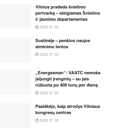
Vilnius pradeda švietimo
pertvarką – steigiamas Švietimo
ir jaunimo departamentas
2026 07 30
Sostinėje – penkios naujos
atminimo lentos
2026 07 30
„Energesman“: VAATC nemoka
įsijungti įrenginių – su jais
rūšiuota po 400 tonų per dieną
2026 07 28
Paaiškėjo, kaip atrodys Vilniaus
kongresų centras
2026 07 28