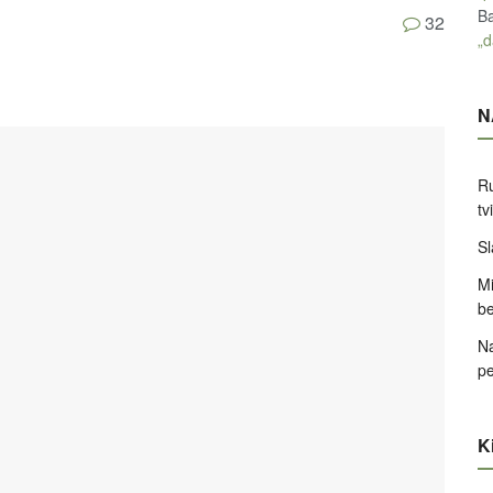
Ba
32
„d
N
Ru
tv
Sl
Mi
be
Na
pe
Ki