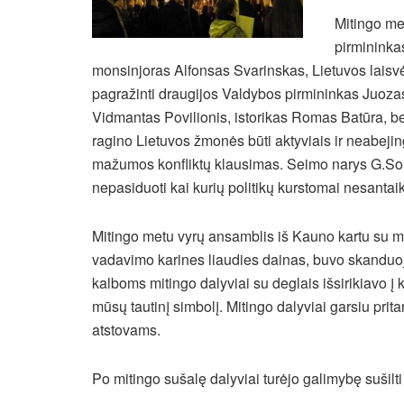
Mitingo me
pirmininka
monsinjoras Alfonsas Svarinskas, Lietuvos laisv
pagražinti draugijos Valdybos pirmininkas Juozas
Vidmantas Povilionis, istorikas Romas Batūra, be
ragino Lietuvos žmonės būti aktyviais ir neabejing
mažumos konfliktų klausimas. Seimo narys G.Song
nepasiduoti kai kurių politikų kurstomai nesantaik
Mitingo metu vyrų ansamblis iš Kauno kartu su mi
vadavimo karines liaudies dainas, buvo skanduoj
kalboms mitingo dalyviai su deglais išsirikiavo į 
mūsų tautinį simbolį. Mitingo dalyviai garsiu prit
atstovams.
Po mitingo sušalę dalyviai turėjo galimybę sušilti