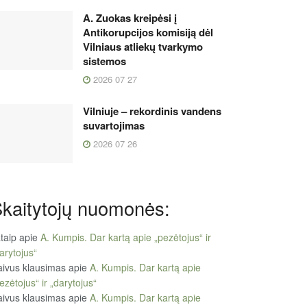
A. Zuokas kreipėsi į
Antikorupcijos komisiją dėl
Vilniaus atliekų tvarkymo
sistemos
2026 07 27
Vilniuje – rekordinis vandens
suvartojimas
2026 07 26
kaitytojų nuomonės:
taip
apie
A. Kumpis. Dar kartą apie „pezėtojus“ ir
arytojus“
ivus klausimas
apie
A. Kumpis. Dar kartą apie
ezėtojus“ ir „darytojus“
ivus klausimas
apie
A. Kumpis. Dar kartą apie