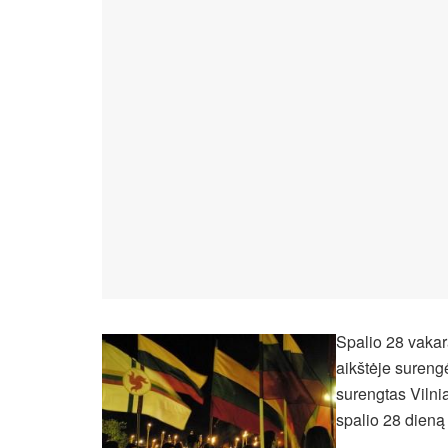
Spalio 28 vakar
aikštėje surengė
surengtas Vilni
spalio 28 dieną 