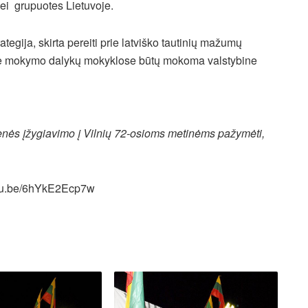
bei grupuotes Lietuvoje.
ategija, skirta pereiti prie latviško tautinių mažumų
use mokymo dalykų mokyklose būtų mokoma valstybine
menės įžygiavimo į Vilnių 72-osioms metinėms pažymėti,
utu.be/6hYkE2Ecp7w