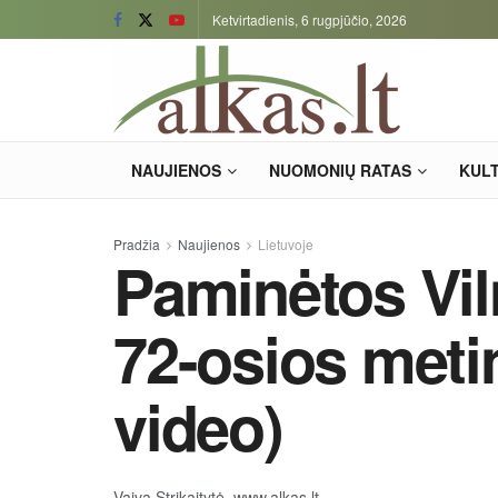
Ketvirtadienis, 6 rugpjūčio, 2026
NAUJIENOS
NUOMONIŲ RATAS
KUL
Pradžia
Naujienos
Lietuvoje
Paminėtos Vil
72-osios meti
video)
Vaiva Strikaitytė, www.alkas.lt