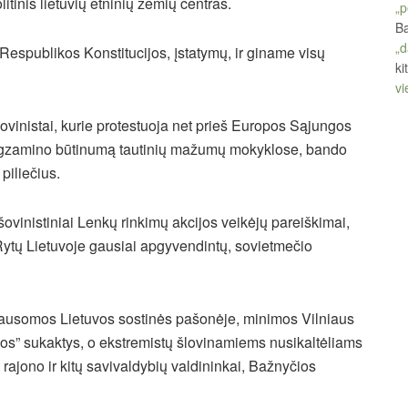
olitinis lietuvių etninių žemių centras.
„p
Ba
„d
Respublikos Konstitucijos, įstatymų, ir giname visų
ki
vi
vinistai, kurie protestuoja net prieš Europos Sąjungos
os egzamino būtinumą tautinių mažumų mokyklose, bando
 piliečius.
ovinistiniai Lenkų rinkimų akcijos veikėjų pareiškimai,
 Rytų Lietuvoje gausiai apgyvendintų, sovietmečio
klausomos Lietuvos sostinės pašonėje, minimos Vilniaus
vos” sukaktys, o ekstremistų šlovinamiems nusikaltėliams
 rajono ir kitų savivaldybių valdininkai, Bažnyčios