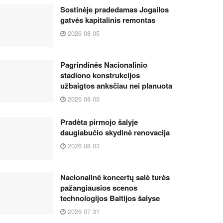
Sostinėje pradedamas Jogailos
gatvės kapitalinis remontas
2026 08 05
Pagrindinės Nacionalinio
stadiono konstrukcijos
užbaigtos anksčiau nei planuota
2026 08 03
Pradėta pirmojo šalyje
daugiabučio skydinė renovacija
2026 08 03
Nacionalinė koncertų salė turės
pažangiausios scenos
technologijos Baltijos šalyse
2026 07 31