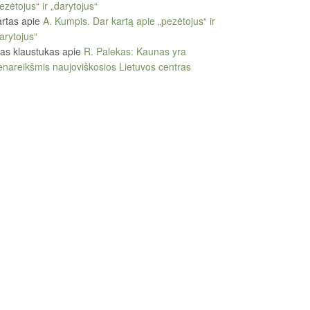
ezėtojus“ ir „darytojus“
rtas
apie
A. Kumpis. Dar kartą apie „pezėtojus“ ir
arytojus“
tas klaustukas
apie
R. Palekas: Kaunas yra
enareikšmis naujoviškosios Lietuvos centras