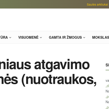
Saulės arkliukai
TŪRA
VISUOMENĖ
GAMTA IR ŽMOGUS
MOKSLA
niaus atgavimo
S
nės (nuotraukos,
va
„d
Na
„p
Na
„p