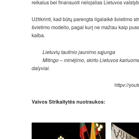
reikalus bei finansuoti nelojalias Lietuvos valsty
Užtikrinti, kad būtų parengta ilgalaikė švietimo str
švietimo modelio, pagal kurį ne mažiau kaip p
kalba.
Lietuvių tautinio jaunimo sąjunga
Mitingo – minėjimo, skirto Lietuvos kariuo
dalyviai.
httpv://yo
Vaivos Strikaitytės nuotraukos: