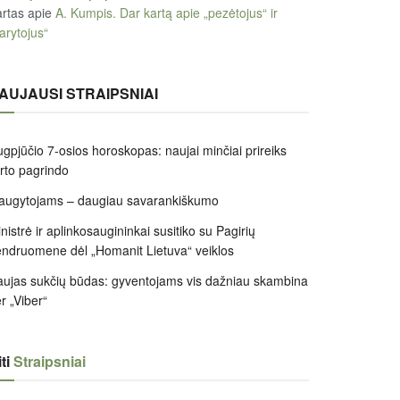
rtas
apie
A. Kumpis. Dar kartą apie „pezėtojus“ ir
arytojus“
AUJAUSI STRAIPSNIAI
gpjūčio 7-osios horoskopas: naujai minčiai prireiks
irto pagrindo
augytojams – daugiau savarankiškumo
nistrė ir aplinkosaugininkai susitiko su Pagirių
ndruomene dėl „Homanit Lietuva“ veiklos
ujas sukčių būdas: gyventojams vis dažniau skambina
r „Viber“
ti
Straipsniai