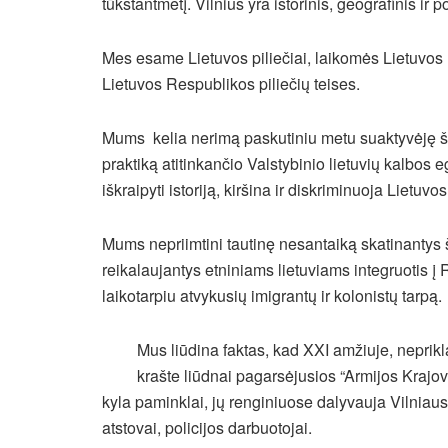
tūkstantmetį. Vilnius yra istorinis, geografinis ir p
Mes esame Lietuvos piliečiai, laikomės Lietuvos 
Lietuvos Respublikos piliečių teises.
Mums kelia nerimą paskutiniu metu suaktyvėję šo
praktiką atitinkančio Valstybinio lietuvių kalb
iškraipyti istoriją, kiršina ir diskriminuoja Lietuvos
Mums nepriimtini tautinę nesantaiką skatinantys š
reikalaujantys etniniams lietuviams integruotis į
laikotarpiu atvykusių imigrantų ir kolonistų tarpą.
Mus liūdina faktas, kad XXI amžiuje, nepri
krašte liūdnai pagarsėjusios “Armijos Krajo
kyla paminklai, jų renginiuose dalyvauja Vilniaus
atstovai, policijos darbuotojai.