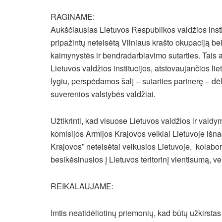
RAGINAME:
Aukščiausias Lietuvos Respublikos valdžios instit
pripažintų neteisėtą Vilniaus krašto okupaciją be
kaimynystės ir bendradarbiavimo sutarties. Tais a
Lietuvos valdžios institucijos, atstovaujančios li
lygiu, perspėdamos šalį – sutarties partnerę – dė
suverenios valstybės valdžiai.
Užtikrinti, kad visuose Lietuvos valdžios ir vald
komisijos Armijos Krajovos veiklai Lietuvoje išna
Krajovos” neteisėtai veikusios Lietuvoje, kolabor
besikėsinusios į Lietuvos teritorinį vientisumą, ve
REIKALAUJAME:
Imtis neatidėliotinų priemonių, kad būtų užkirsta