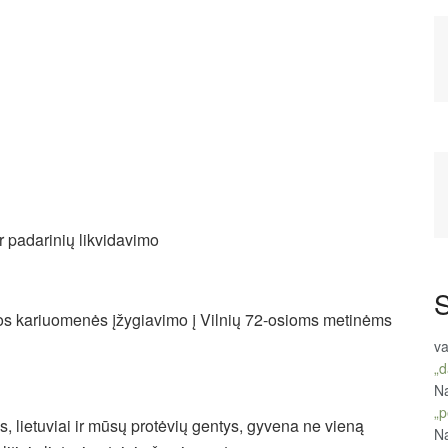
r padarinių likvidavimo
S
uvos kariuomenės įžygiavimo į Vilnių 72-osioms metinėms
va
„d
Na
„p
s, lietuviai ir mūsų protėvių gentys, gyvena ne vieną
Na