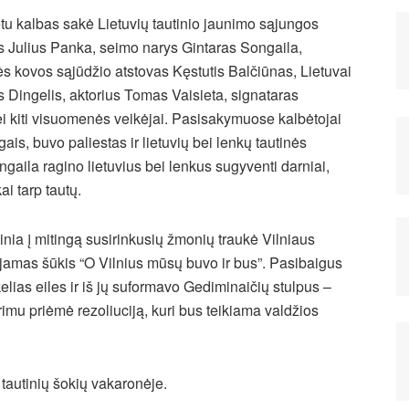
tu kalbas sakė Lietuvių tautinio jaunimo sąjungos
s Julius Panka, seimo narys Gintaras Songaila,
ės kovos sąjūdžio atstovas Kęstutis Balčiūnas
, Lietuvai
 Dingelis, aktorius Tomas Vaisieta, signataras
i kiti visuomenės veikėjai. Pasisakymuose kalbėtojai
ais, buvo paliestas ir lietuvių bei lenkų tautinės
aila ragino lietuvius bei lenkus sugyventi darniai,
ai tarp tautų.
nia į mitingą susirinkusių žmonių traukė Vilniaus
amas šūkis “O Vilnius mūsų buvo ir bus”. Pasibaigus
kelias eiles ir iš jų suformavo Gediminaičių stulpus –
arimu priėmė rezoliuciją, kuri bus teikiama valdžios
 tautinių šokių vakaronėje.