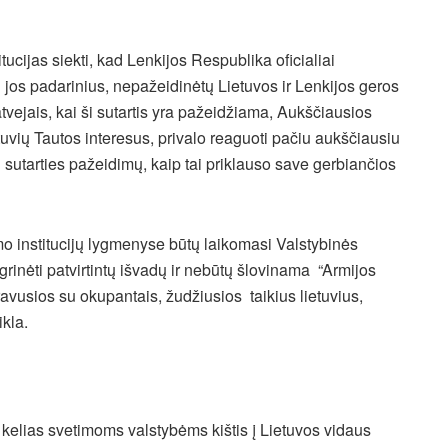
ucijas siekti, kad Lenkijos Respublika oficialiai
i jos padarinius, nepažeidinėtų Lietuvos ir Lenkijos geros
tvejais, kai ši sutartis yra pažeidžiama, Aukščiausios
etuvių Tautos interesus, privalo reaguoti pačiu aukščiausiu
l sutarties pažeidimų, kaip tai priklauso save gerbiančios
ymo institucijų lygmenyse būtų laikomasi Valstybinės
grinėti patvirtintų išvadų ir nebūtų šlovinama “Armijos
avusios su okupantais, žudžiusios taikius lietuvius,
ikla.
s kelias svetimoms valstybėms kištis į Lietuvos vidaus